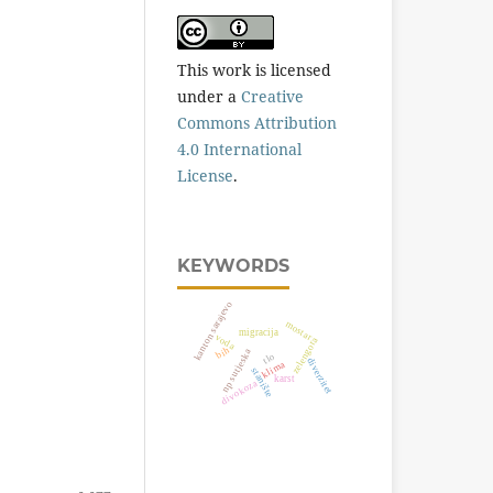
This work is licensed
under a
Creative
Commons Attribution
4.0 International
License
.
KEYWORDS
kanton sarajevo
mostar
migracija
voda
zelengora
bih
np sutjeska
tlo
diverzitet
klima
stanište
karst
divokoza