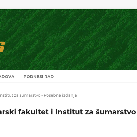
RADOVA
PODNESI RAD
i Institut za šumarstvo - Posebna izdanja
arski fakultet i Institut za šumarstvo