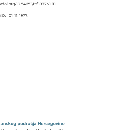
//doi.org/10.54652/rsf.1977.v1.i11
NO:
01. 11. 1977.
eranskog područja Hercegovine