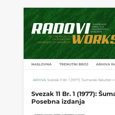
NASLOVNA
TRENUTNI BROJ
ARHIVA 
ARHIVA
Svezak 11 Br. 1 (1977): Šumarski fakultet 
Svezak 11 Br. 1 (1977): Šum
Posebna izdanja