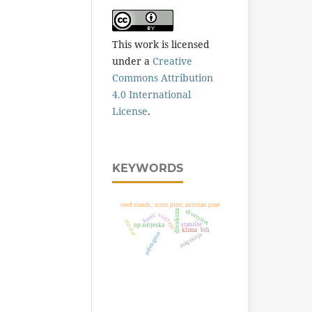
This work is licensed
under a
Creative
Commons Attribution
4.0 International
License
.
KEYWORDS
seed stands; scots pine; austrian pine
diverzitet
divokoza
voda
karst
mostar
stanište
tlo
np sutjeska
bih
klima
zelengora
migracija