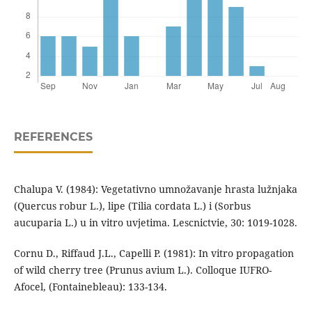
REFERENCES
Chalupa V. (1984): Vegetativno umnožavanje hrasta lužnjaka
(Quercus robur L.), lipe (Tilia cordata L.) i (Sorbus
aucuparia L.) u in vitro uvjetima. Lescnictvie, 30: 1019-1028.
Cornu D., Riffaud J.L., Capelli P. (1981): In vitro propagation
of wild cherry tree (Prunus avium L.). Colloque IUFRO-
Afocel, (Fontainebleau): 133-134.