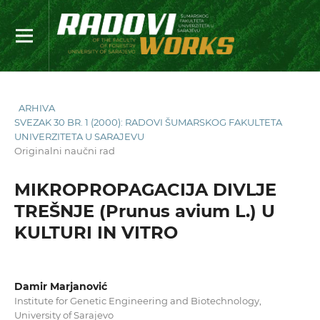
ARHIVA
SVEZAK 30 BR. 1 (2000): RADOVI ŠUMARSKOG FAKULTETA
UNIVERZITETA U SARAJEVU
Originalni naučni rad
MIKROPROPAGACIJA DIVLJE
TREŠNJE (Prunus avium L.) U
KULTURI IN VITRO
Damir Marjanović
Institute for Genetic Engineering and Biotechnology,
University of Sarajevo