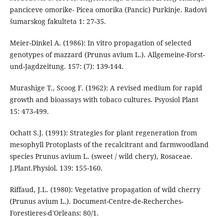
panciceve omorike- Picea omorika (Pancic) Purkinje. Radovi
šumarskog fakulteta 1: 27-35.
Meier-Dinkel A. (1986): In vitro propagation of selected
genotypes of mazzard (Prunus avium L.). Allgemeine-Forst-
und-Jagdzeitung. 157: (7): 139-144.
Murashige T., Scoog F. (1962): A revised medium for rapid
growth and bioassays with tobaco cultures. Psyosiol Plant
15: 473-499.
Ochatt S.J. (1991): Strategies for plant regeneration from
mesophyll Protoplasts of the recalcitrant and farmwoodland
species Prunus avium L. (sweet / wild chery), Rosaceae.
J.Plant.Physiol. 139: 155-160.
Riffaud, J.L. (1980): Vegetative propagation of wild cherry
(Prunus avium L.). Document-Centre-de-Recherches-
Forestieres-d'Orleans: 80/1.