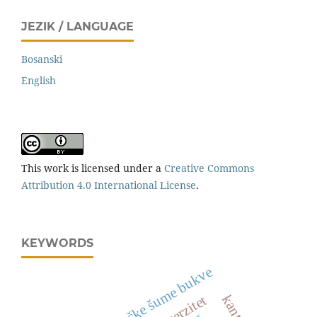
JEZIK / LANGUAGE
Bosanski
English
This work is licensed under a
Creative Commons
Attribution 4.0 International License
.
KEYWORDS
izdanačke šume bukve
diverzitet