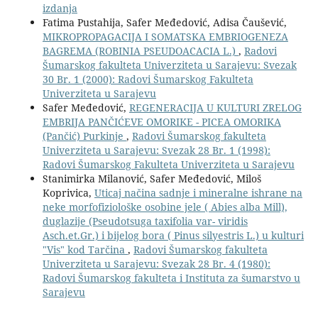
izdanja
Fatima Pustahija, Safer Međedović, Adisa Čaušević,
MIKROPROPAGACIJA I SOMATSKA EMBRIOGENEZA
BAGREMA (ROBINIA PSEUDOACACIA L.)
,
Radovi
Šumarskog fakulteta Univerziteta u Sarajevu: Svezak
30 Br. 1 (2000): Radovi Šumarskog Fakulteta
Univerziteta u Sarajevu
Safer Međedović,
REGENERACIJA U KULTURI ZRELOG
EMBRIJA PANČIĆEVE OMORIKE - PICEA OMORIKA
(Pančić) Purkinje
,
Radovi Šumarskog fakulteta
Univerziteta u Sarajevu: Svezak 28 Br. 1 (1998):
Radovi Šumarskog Fakulteta Univerziteta u Sarajevu
Stanimirka Milanović, Safer Međedović, Miloš
Koprivica,
Uticaj načina sadnje i mineralne ishrane na
neke morfofiziološke osobine jele ( Abies alba Mill),
duglazije (Pseudotsuga taxifolia var- viridis
Asch.et.Gr.) i bijelog bora ( Pinus silyestris L.) u kulturi
"Vis" kod Tarčina
,
Radovi Šumarskog fakulteta
Univerziteta u Sarajevu: Svezak 28 Br. 4 (1980):
Radovi Šumarskog fakulteta i Instituta za šumarstvo u
Sarajevu