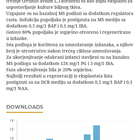
trešnje (Prunus avium L.) korišteni su kao biljni eksplanti za
uspostavljanje kulture biljnog tkiva.
Uzgajane su na bazalnoj MS podlozi sa dodatkom regulatora
rasta. Indukcija pupoljaka je postignuta na MS mediju sa
dodatkom 0,5 mg/1 BAP i 0,1 mg/1 IBA.
Gotovo 80% pupoljaka je uspješno otvoreno i regenerirano
u izdanke.
Ista podloga je korištena za umnožavanje izdanaka, a njihov
broj je utrostručen nakon trećeg ciklusa umnožavanja.
Za ukorjenjivanje odabrani izdanci stavljeni su na bazalnu
MS podlogu sa dodatkom 126 mg/1 PG i 3 mg/1 IBA.
Faza ukorjenjivanja bila je 20% uspješna.
Najbolji rezultati u regeneraciji iz eksplantata lista
postignuti su na DCR mediju sa dodatkom 0,5 mg/1 BAP i 0,1
mg/1 NAA.
DOWNLOADS