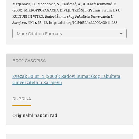
Marjanović, D., Međedović, S., Čaušević, A., & Hadžiselimović, R.
(2000). MIKROPROPAGACIJA DIVLJE TREŠNJE (Prunus avium L.) U
KULTURI IN VITRO.
Radovi Šumarskog Fakulteta Univerziteta U
Sarajevu
,
30
(1), 35–42. https://doi.org/10.54652/rsf.2000.v30.i1.238
More Citation Formats
BROJ ČASOPISA
Svezak 30 Br. 1 (2000): Radovi Šumarskog Fakulteta
Univerziteta u Sarajevu
RUBRIKA
Originalni naučni rad