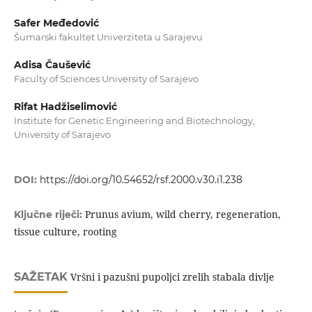
Safer Međedović
Šumarski fakultet Univerziteta u Sarajevu
Adisa Čaušević
Faculty of Sciences University of Sarajevo
Rifat Hadžiselimović
Institute for Genetic Engineering and Biotechnology,
University of Sarajevo
DOI:
https://doi.org/10.54652/rsf.2000.v30.i1.238
Prunus avium, wild cherry, regeneration,
Ključne riječi:
tissue culture, rooting
SAŽETAK
Vršni i pazušni pupoljci zrelih stabala divlje