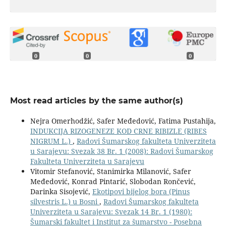
0
0
0
Most read articles by the same author(s)
Nejra Omerhodžić, Safer Međedović, Fatima Pustahija,
INDUKCIJA RIZOGENEZE KOD CRNE RIBIZLE (RIBES
NIGRUM L.)
,
Radovi Šumarskog fakulteta Univerziteta
u Sarajevu: Svezak 38 Br. 1 (2008): Radovi Šumarskog
Fakulteta Univerziteta u Sarajevu
Vitomir Stefanović, Stanimirka Milanović, Safer
Međedović, Konrad Pintarić, Slobodan Rončević,
Darinka Sisojević,
Ekotipovi bijelog bora (Pinus
silvestris L.) u Bosni
,
Radovi Šumarskog fakulteta
Univerziteta u Sarajevu: Svezak 14 Br. 1 (1980):
Šumarski fakultet i Institut za šumarstvo - Posebna