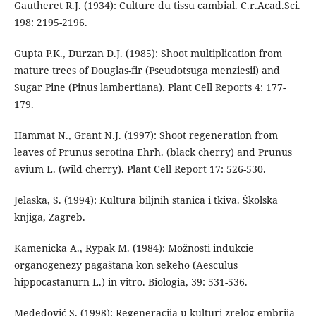
Gautheret R.J. (1934): Culture du tissu cambial. C.r.Acad.Sci.
198: 2195-2196.
Gupta P.K., Durzan D.J. (1985): Shoot multiplication from
mature trees of Douglas-fir (Pseudotsuga menziesii) and
Sugar Pine (Pinus lambertiana). Plant Cell Reports 4: 177-
179.
Hammat N., Grant N.J. (1997): Shoot regeneration from
leaves of Prunus serotina Ehrh. (black cherry) and Prunus
avium L. (wild cherry). Plant Cell Report 17: 526-530.
Jelaska, S. (1994): Kultura biljnih stanica i tkiva. Školska
knjiga, Zagreb.
Kamenicka A., Rypak M. (1984): Možnosti indukcie
organogenezy pagaštana kon sekeho (Aesculus
hippocastanurn L.) in vitro. Biologia, 39: 531-536.
Međedović S. (1998): Regeneracija u kulturi zrelog embrija