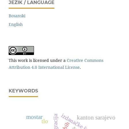
JEZIK / LANGUAGE
Bosanski
English
This work is licensed under a
Creative Commons
Attribution 4.0 International License
.
KEYWORDS
izdanačke šume bukve
migracija
mostar
kanton sarajevo
tlo
bih