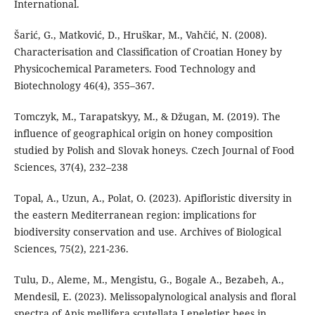
International.
Šarić, G., Matković, D., Hruškar, M., Vahčić, N. (2008).
Characterisation and Classification of Croatian Honey by
Physicochemical Parameters. Food Technology and
Biotechnology 46(4), 355–367.
Tomczyk, M., Tarapatskyy, M., & Džugan, M. (2019). The
influence of geographical origin on honey composition
studied by Polish and Slovak honeys. Czech Journal of Food
Sciences, 37(4), 232–238
Topal, A., Uzun, A., Polat, O. (2023). Apifloristic diversity in
the eastern Mediterranean region: implications for
biodiversity conservation and use. Archives of Biological
Sciences, 75(2), 221-236.
Tulu, D., Aleme, M., Mengistu, G., Bogale A., Bezabeh, A.,
Mendesil, E. (2023). Melissopalynological analysis and floral
spectra of Apis mellifera scutellata Lepeletier bees in