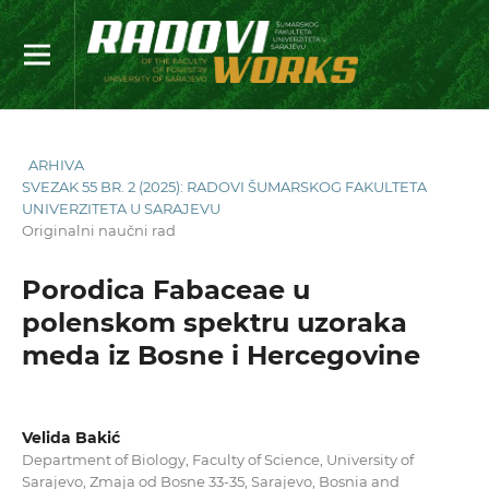
ARHIVA
SVEZAK 55 BR. 2 (2025): RADOVI ŠUMARSKOG FAKULTETA
UNIVERZITETA U SARAJEVU
Originalni naučni rad
Porodica Fabaceae u
polenskom spektru uzoraka
meda iz Bosne i Hercegovine
Velida Bakić
Department of Biology, Faculty of Science, University of
Sarajevo, Zmaja od Bosne 33-35, Sarajevo, Bosnia and