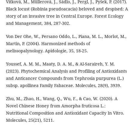
Vítková, M., Müllerová, J., Sádlo, J., Pergl, J., Pyšek, P. (2017).
Black locust (Robinia pseudoacacia) beloved and despised: A
story of an invasive tree in Central Europe. Forest Ecology
and Management, 384, 287-302.
Von Der Ohe, W., Persano Oddo, L., Piana, M. L., Morlot, M.,
Martin, P. (2004). Harmonized methods of
melissopalynology. Apidologie, 35, 18-25.
Youssef, A. M. M., Maaty, D. A. M., & Al-Saraireh, Y. M.
(2023). Phytochemical Analysis and Profiling of Antioxidants
and Anticancer Compounds from Tephrosia purpurea (L.)
subsp. apollinea Family Fabaceae. Molecules, 28(9), 3939.
Zhu, M., Zhao, H., Wang, Q., Wu, F., & Cao, W. (2020). A
Novel Chinese Honey from Amorpha fruticosa L.:
Nutritional Composition and Antioxidant Capacity In Vitro.
Molecules, 25(21), 5211.