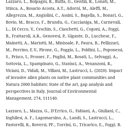
Lazzaro, L., Bolpagni, R., Buffa, G., Gentili, R., Lonati, M.,
Stinca, A., Rosario Acosta, A.T., Adorni, M., Aleffi, M.,
Allegrezza, M., Angiolini, C., Assini, S., Bagella, S., Bonari, G.,
Bovio, M., Bracco, F., Brundu, G., Caccianiga, M., Carnevali,
L., Di Cecco, V., Ceschin, S., Ciaschetti, G., Cogoni, A., Foggi,
B., Frattaroli, A.R., Genovesi, P., Gigante, D., Lucchese, F.,
Mainetti, A., Mariotti, M., Minissale, P., Paura, B., Pellizzari,
M., Perrino, E.V., Pirone, G., Poggio, L., Poldini, L., Poponessi,
S., Prisco, I., Prosser, F., Puglisi, M., Rosati, L., Selvaggi, A.,
Sottovia, L., Spampinato, G., Stanisci, A., Venanzoni, R.,
Viciani, D., Vidali, M., Villani, M., Lastrucci, L. (2020). Impact
of invasive alien plants on native plant communities and
Natura 2000 habitats: State of the art, gap analysis and
perspectives in Italy. Journal of Environmental
Management, 274, 111140.
Lazzaro, L., Mazza, G., D’Errico, G., Fabiani, A., Giuliani, C.,
Inghilesi, A. F., Lagomarsino, A., Landi, S., Lastrucci, L.,
Pastorelli, R., Roversi, PF., Torrini, G., Tricarico, E., Foggi. B.