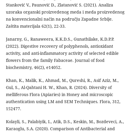
Stanković V., Paunović D., Zlatanović S. (2021). Analiza
uzoraka organski proizvedenog meda i meda proizvedenog
na konvencionalni način na području Zapadne Srbije.
Zaštita materijala 62(1), 22-33.
Janarny, G., Ranaweera, K.K.D.S., Gunathilake, K.D.P.P.
(2022). Digestive recovery of polyphenols, antioxidant
activity, and anti-inflammatory activity of selected edible
flowers from the family Fabaceae. Journal of food
biochemistry, 46(2), e14052.
Khan, K., Malik, K., Ahmad, M., Qureshi, R., Asif Aziz, M.,
Gul, S., Al-Qahtani H. W., Khan, R. (2024). Diversity of
melliferous Flora (Apiaries) in Honey and microscopic
authentication using LM and SEM Techniques. Flora, 312,
152477.
Kolayli, S., Palabiyik, I., Atik, D.S., Keskin, M., Bozdeveci, A.,
Karaoglu, S.A. (2020). Comparison of Antibacterial and