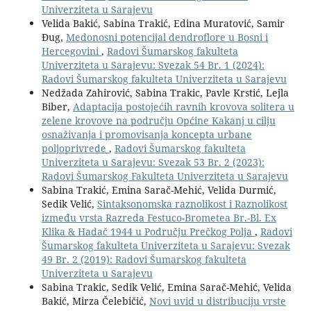
Univerziteta u Sarajevu
Velida Bakić, Sabina Trakić, Edina Muratović, Samir
Đug,
Medonosni potencijal dendroflore u Bosni i
Hercegovini
,
Radovi Šumarskog fakulteta
Univerziteta u Sarajevu: Svezak 54 Br. 1 (2024):
Radovi Šumarskog fakulteta Univerziteta u Sarajevu
Nedžada Zahirović, Sabina Trakic, Pavle Krstić, Lejla
Biber,
Adaptacija postojećih ravnih krovova solitera u
zelene krovove na području Općine Kakanj u cilju
osnaživanja i promovisanja koncepta urbane
poljoprivrede
,
Radovi Šumarskog fakulteta
Univerziteta u Sarajevu: Svezak 53 Br. 2 (2023):
Radovi Šumarskog Fakulteta Univerziteta u Sarajevu
Sabina Trakić, Emina Sarač-Mehić, Velida Durmić,
Sedik Velić,
Sintaksonomska raznolikost i Raznolikost
između vrsta Razreda Festuco-Brometea Br.-Bl. Ex
Klika & Hadač 1944 u Području Prečkog Polja
,
Radovi
Šumarskog fakulteta Univerziteta u Sarajevu: Svezak
49 Br. 2 (2019): Radovi Šumarskog fakulteta
Univerziteta u Sarajevu
Sabina Trakic, Sedik Velić, Emina Sarač-Mehić, Velida
Bakić, Mirza Čelebičić,
Novi uvid u distribuciju vrste