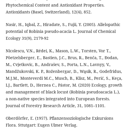
Phytochemical Content and Antioxidant Properties.
Antioxidants (Basel, Switzerland), 12(4), 852.
Nasir, H., Iqbal, Z., Hiradate, S., Fujii, Y. (2005). Allelopathic
potential of Robinia pseudo-acacia L. Journal of Chemical
Ecology 31(9), 2179-92
Nicolescu, V.N., Rédei, K., Mason, L.W., Torsten, Vor T.,
Pöetzelsberger, E., Bastien, J.C., Brus, R., Benča, T., Đodan,
M., Cvjetkovic, B., Andrašev, S., Porta, L.N., Lavnyy, V.,
Mandžukovski, K. P., Roženbergar, D., Wąsik, R., Godefridus,
M.J.M., Monteverdi M.C., Musch, B., Klisz, M., Perić, S., Keça,
LJ., Bartlett, D., Hernea C., Pástor, M. (2020) Ecology, growth
and management of black locust (Robinia pseudoacacia L.),
a non-native species integrated into European forests.
Journal of Forestry Research Article, 31, 1081–1101.
Oberdörfer, E. (1957). Pflanzensoziologische Exkursions
Flora. Sttutgart: Eugen Ulmer Verlag.