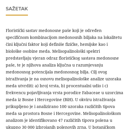
SAŽETAK
Floristički sastav medonosne paše koji je određen
specifičnom kombinacijom medonosnih biljaka na lokalitetu
čini ključni faktor koji definiše fizičke, hemijske kao i
biološke osobine meda. Melisopalinološki spektri
predstavljaju vjeran odraz florističkog sastava medonosne
paše, te je njihova analiza ključna u razumjevanju
medonosnog potencijala medonosnog bilja. Cilj ovog
istraživanja je na osnovu melisopalinološke analize uzoraka
meda utvrditi: a) broj vrsta, b) procentualni udio i c)
frekvencu pojavljivanja vrsta porodice Fabaceae u uzorcima
meda iz Bosne i Hercegovine (BiH). U okviru istraživanja
prikupljeno je i analizirano 100 uzoraka različitih tipova
meda sa prostora Bosne i Hercegovine. Melisopalinološkom
analizom je identifikovano 47 različitih tipova polena u
ukupno 30 000 izbrojanih polenovih zrna. U botaničkom