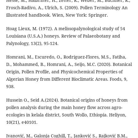
Hesse, M., Halbritter, H., Zetter, R., Weber, M., Büchner, R.,
Frosch-Radivo, A., Ulrich, S. (2009). Pollen Terminology An
illustrated handbook. Wien, New York: Springer.
Hoag Lieux, M. (1972). A melissopalynological study of 54
Louisiana (U.S.A.) honeys. Review of Palaeobotany and
Palynology, 13(2), 95-124.
Homrani, M., Escuredo, O., Rodríguez-Flores, M.S., Fatiha,
D., Mohammed, B., Homrani, A., Seijo, M.C. (2020). Botanical
Origin, Pollen Profile, and Physicochemical Properties of
Algerian Honey from Different Bioclimatic Areas. Foods, 9,
938.
Hussein O., Seid A.(2024). Botanical origins of honeys from
pollen analysis during the main honey flow across agro-
ecologies in kelala district, South Wollo, Ethiopia. Heliyon,
10(21), e40101.
Ivanović, M., Galonja Coghill, T., Janković S., Rajković B.M.,