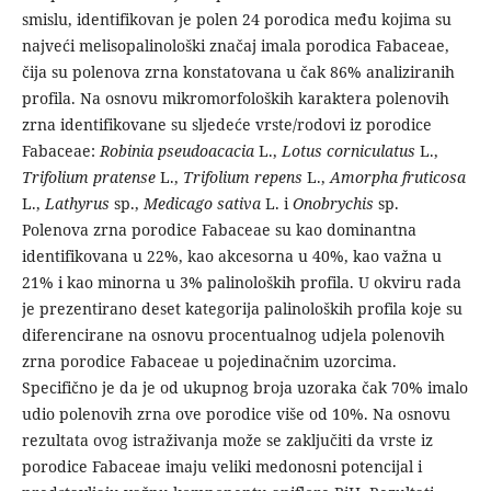
smislu, identifikovan je polen 24 porodica među kojima su
najveći melisopalinološki značaj imala porodica Fabaceae,
čija su polenova zrna konstatovana u čak 86% analiziranih
profila. Na osnovu mikromorfoloških karaktera polenovih
zrna identifikovane su sljedeće vrste/rodovi iz porodice
Fabaceae:
Robinia pseudoacacia
L.,
Lotus corniculatus
L.,
Trifolium pratense
L.,
Trifolium repens
L.,
Amorpha fruticosa
L.,
Lathyrus
sp.,
Medicago sativa
L. i
Onobrychis
sp.
Polenova zrna porodice Fabaceae su kao dominantna
identifikovana u 22%, kao akcesorna u 40%, kao važna u
21% i kao minorna u 3% palinoloških profila. U okviru rada
je prezentirano deset kategorija palinoloških profila koje su
diferencirane na osnovu procentualnog udjela polenovih
zrna porodice Fabaceae u pojedinačnim uzorcima.
Specifično je da je od ukupnog broja uzoraka čak 70% imalo
udio polenovih zrna ove porodice više od 10%. Na osnovu
rezultata ovog istraživanja može se zaključiti da vrste iz
porodice Fabaceae imaju veliki medonosni potencijal i