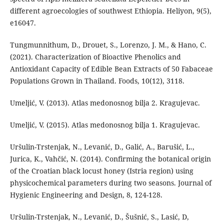
different agroecologies of southwest Ethiopia. Heliyon, 9(5),
e16047.
Tungmunnithum, D., Drouet, S., Lorenzo, J. M., & Hano, C.
(2021). Characterization of Bioactive Phenolics and
Antioxidant Capacity of Edible Bean Extracts of 50 Fabaceae
Populations Grown in Thailand. Foods, 10(12), 3118.
Umeljić, V. (2013). Atlas medonosnog bilja 2. Kragujevac.
Umeljić, V. (2015). Atlas medonosnog bilja 1. Kragujevac.
Uršulin-Trstenjak, N., Levanić, D., Galić, A., Barušić, L.,
Jurica, K., Vahčić, N. (2014). Confirming the botanical origin
of the Croatian black locust honey (Istria region) using
physicochemical parameters during two seasons. Journal of
Hygienic Engineering and Design, 8, 124-128.
Uršulin-Trstenjak, N., Levanić, D., Šušnić, S., Lasić, D,