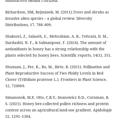
ministarstvo okoliša i turizma.
Richardson, DM, Rejmánek, M. (2011).Trees and shrubs as
invasive alien species – a global review. Diversity
Distributions, 17, 788–809.
Shakoori, Z., Salaseh, E., Mehrabian, A. R., Tehrani, D. M.,
Dardashti, N. F., & Salmanpour, F. (2024). The amount of
antioxidants in honey has a strong relationship with the
plants selected by honey bees. Scientific reports, 14(1), 351.
Shuxuan, J., Per, K., Bo, M., Birte, B. (2021). Pollination and
Plant Reproductive Success of Two Ploidy Levels in Red
Clover (Trifolium pratense L.). Frontiers in Plant Science,
12, 720069.
Simanonok, M.P., Otto, C.R.V., Iwanowicz D.D., Cornman, R.
S. (2021). Honey bee-collected pollen richness and protein
content across an agricultural land-use gradient. Apidologie
52, 1291–1304.