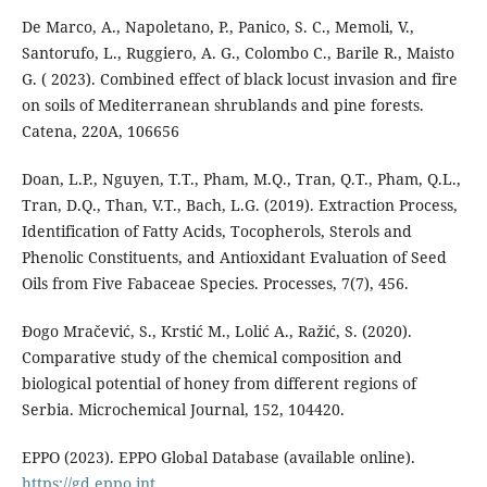
De Marco, A., Napoletano, P., Panico, S. C., Memoli, V.,
Santorufo, L., Ruggiero, A. G., Colombo C., Barile R., Maisto
G. ( 2023). Combined effect of black locust invasion and fire
on soils of Mediterranean shrublands and pine forests.
Catena, 220A, 106656
Doan, L.P., Nguyen, T.T., Pham, M.Q., Tran, Q.T., Pham, Q.L.,
Tran, D.Q., Than, V.T., Bach, L.G. (2019). Extraction Process,
Identification of Fatty Acids, Tocopherols, Sterols and
Phenolic Constituents, and Antioxidant Evaluation of Seed
Oils from Five Fabaceae Species. Processes, 7(7), 456.
Đogo Mračević, S., Krstić M., Lolić A., Ražić, S. (2020).
Comparative study of the chemical composition and
biological potential of honey from different regions of
Serbia. Microchemical Journal, 152, 104420.
EPPO (2023). EPPO Global Database (available online).
https://gd.eppo.int