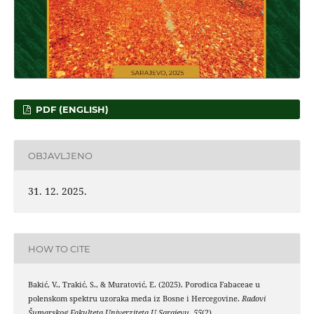
PDF (ENGLISH)
OBJAVLJENO
31. 12. 2025.
HOW TO CITE
Bakić, V., Trakić, S., & Muratović, E. (2025). Porodica Fabaceae u
polenskom spektru uzoraka meda iz Bosne i Hercegovine.
Radovi
Šumarskog Fakulteta Univerziteta U Sarajevu
,
55
(2).