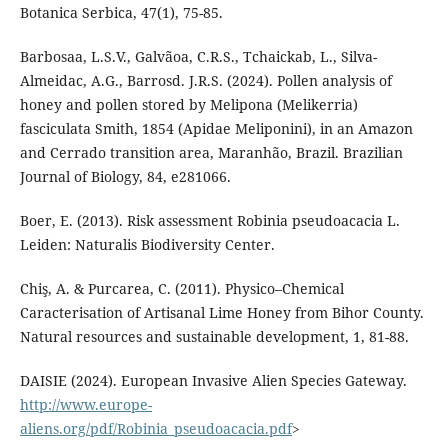
Botanica Serbica, 47(1), 75-85.
Barbosaa, L.S.V., Galvãoa, C.R.S., Tchaickab, L., Silva-
Almeidac, A.G., Barrosd. J.R.S. (2024). Pollen analysis of
honey and pollen stored by Melipona (Melikerria)
fasciculata Smith, 1854 (Apidae Meliponini), in an Amazon
and Cerrado transition area, Maranhão, Brazil. Brazilian
Journal of Biology, 84, e281066.
Boer, E. (2013). Risk assessment Robinia pseudoacacia L.
Leiden: Naturalis Biodiversity Center.
Chiş, A. & Purcarea, C. (2011). Physico–Chemical
Caracterisation of Artisanal Lime Honey from Bihor County.
Natural resources and sustainable development, 1, 81-88.
DAISIE (2024). European Invasive Alien Species Gateway.
http://www.europe-
aliens.org/pdf/Robinia_pseudoacacia.pdf
>