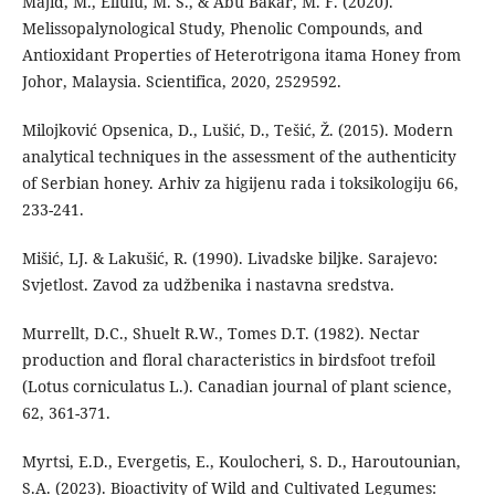
Majid, M., Ellulu, M. S., & Abu Bakar, M. F. (2020).
Melissopalynological Study, Phenolic Compounds, and
Antioxidant Properties of Heterotrigona itama Honey from
Johor, Malaysia. Scientifica, 2020, 2529592.
Milojković Opsenica, D., Lušić, D., Tešić, Ž. (2015). Modern
analytical techniques in the assessment of the authenticity
of Serbian honey. Arhiv za higijenu rada i toksikologiju 66,
233-241.
Mišić, LJ. & Lakušić, R. (1990). Livadske biljke. Sarajevo:
Svjetlost. Zavod za udžbenika i nastavna sredstva.
Murrellt, D.C., Shuelt R.W., Tomes D.T. (1982). Nectar
production and floral characteristics in birdsfoot trefoil
(Lotus corniculatus L.). Canadian journal of plant science,
62, 361-371.
Myrtsi, E.D., Evergetis, E., Koulocheri, S. D., Haroutounian,
S.A. (2023). Bioactivity of Wild and Cultivated Legumes: