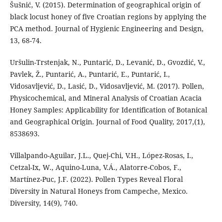
Šušnić, V. (2015). Determination of geographical origin of
black locust honey of five Croatian regions by applying the
PCA method. Journal of Hygienic Engineering and Design,
13, 68-74.
Uršulin-Trstenjak, N., Puntarić, D., Levanić, D., Gvozdić, V.,
Pavlek, Ž., Puntarić, A., Puntarić, E., Puntarić, I.,
Vidosavljević, D., Lasić, D., Vidosavljević, M. (2017). Pollen,
Physicochemical, and Mineral Analysis of Croatian Acacia
Honey Samples: Applicability for Identification of Botanical
and Geographical Origin. Journal of Food Quality, 2017,(1),
8538693.
Villalpando-Aguilar, J.L., Quej-Chi, V.H., López-Rosas, I.,
Cetzal-Ix, W., Aquino-Luna, V.Á., Alatorre-Cobos, F.,
Martínez-Puc, J.F. (2022). Pollen Types Reveal Floral
Diversity in Natural Honeys from Campeche, Mexico.
Diversity, 14(9), 740.