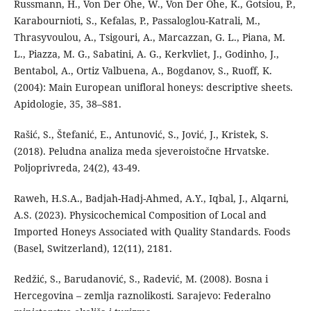
Russmann, H., Von Der Ohe, W., Von Der Ohe, K., Gotsiou, P.,
Karabournioti, S., Kefalas, P., Passaloglou-Katrali, M.,
Thrasyvoulou, A., Tsigouri, A., Marcazzan, G. L., Piana, M.
L., Piazza, M. G., Sabatini, A. G., Kerkvliet, J., Godinho, J.,
Bentabol, A., Ortiz Valbuena, A., Bogdanov, S., Ruoff, K.
(2004): Main European unifloral honeys: descriptive sheets.
Apidologie, 35, 38–S81.
Rašić, S., Štefanić, E., Antunović, S., Jović, J., Kristek, S.
(2018). Peludna analiza meda sjeveroistočne Hrvatske.
Poljoprivreda, 24(2), 43-49.
Raweh, H.S.A., Badjah-Hadj-Ahmed, A.Y., Iqbal, J., Alqarni,
A.S. (2023). Physicochemical Composition of Local and
Imported Honeys Associated with Quality Standards. Foods
(Basel, Switzerland), 12(11), 2181.
Redžić, S., Barudanović, S., Radević, M. (2008). Bosna i
Hercegovina – zemlja raznolikosti. Sarajevo: Federalno