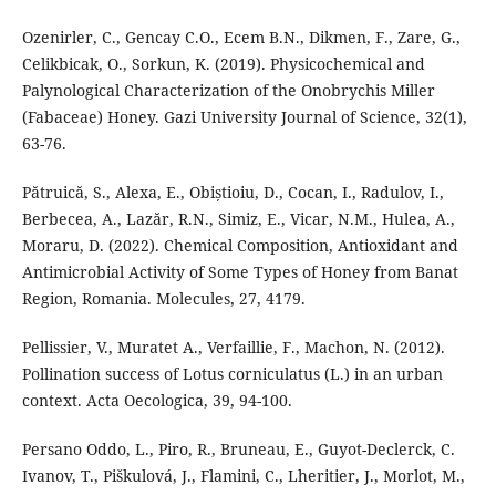
Ozenirler, C., Gencay C.O., Ecem B.N., Dikmen, F., Zare, G.,
Celikbicak, O., Sorkun, K. (2019). Physicochemical and
Palynological Characterization of the Onobrychis Miller
(Fabaceae) Honey. Gazi University Journal of Science, 32(1),
63-76.
Pătruică, S., Alexa, E., Obiștioiu, D., Cocan, I., Radulov, I.,
Berbecea, A., Lazăr, R.N., Simiz, E., Vicar, N.M., Hulea, A.,
Moraru, D. (2022). Chemical Composition, Antioxidant and
Antimicrobial Activity of Some Types of Honey from Banat
Region, Romania. Molecules, 27, 4179.
Pellissier, V., Muratet A., Verfaillie, F., Machon, N. (2012).
Pollination success of Lotus corniculatus (L.) in an urban
context. Acta Oecologica, 39, 94-100.
Persano Oddo, L., Piro, R., Bruneau, E., Guyot-Declerck, C.
Ivanov, T., Piškulová, J., Flamini, C., Lheritier, J., Morlot, M.,