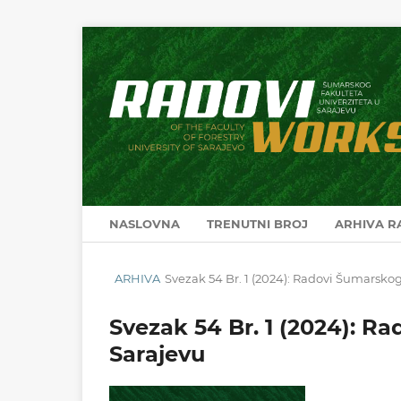
NASLOVNA
TRENUTNI BROJ
ARHIVA 
ARHIVA
Svezak 54 Br. 1 (2024): Radovi Šumarskog
Svezak 54 Br. 1 (2024): R
Sarajevu