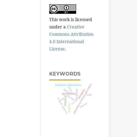
This work is licensed
under a
Creative
Commons Attribution
4.0 International
License
.
KEYWORDS
platanthera bifolia, ekologija,
izdanačke šume bukve
klima
karst
zelengora
diverzitet
np sutjeska
voda
divokoza
migracija
bih
kanton sarajevo
tlo
mostar
stanište