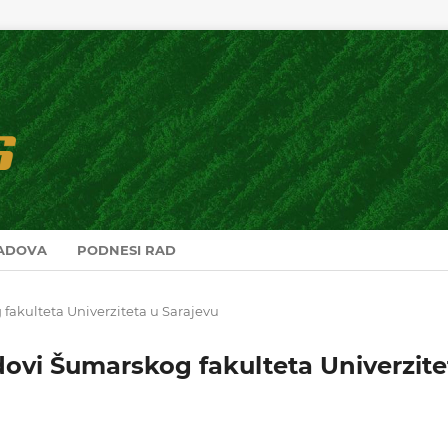
RADOVA
PODNESI RAD
 fakulteta Univerziteta u Sarajevu
adovi Šumarskog fakulteta Univerzite