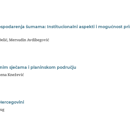
g gospodarenja šumama: Institucionalni aspekti i mogućnost pr
Delić, Mersudin Avdibegović
rnim sječama i planinskom području
elena Knežević
Hercegovini
Đug