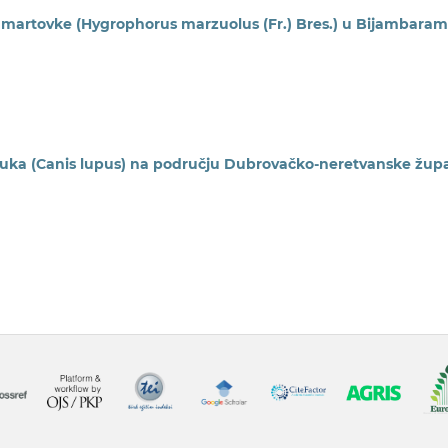
šta martovke (Hygrophorus marzuolus (Fr.) Bres.) u Bijambara
uka (Canis lupus) na području Dubrovačko-neretvanske župa