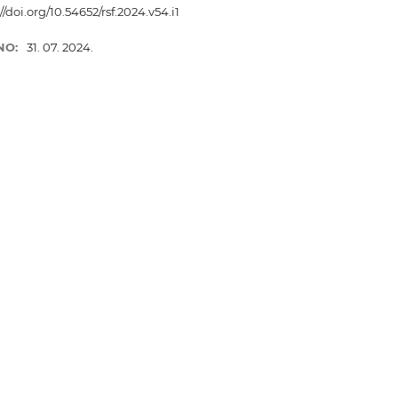
//doi.org/10.54652/rsf.2024.v54.i1
NO:
31. 07. 2024.