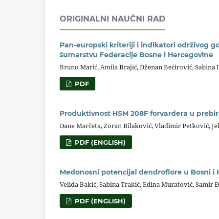
ORIGINALNI NAUČNI RAD
Pan-europski kriteriji i indikatori održivo
šumarstvu Federacije Bosne i Hercegovine
Bruno Marić, Amila Brajić, Dženan Bećirović, Sabina 
PDF
Produktivnost HSM 208F forvardera u prebi
Dane Marčeta, Zoran Bilaković, Vladimir Petković, J
PDF (ENGLISH)
Medonosni potencijal dendroflore u Bosni i 
Velida Bakić, Sabina Trakić, Edina Muratović, Samir 
PDF (ENGLISH)