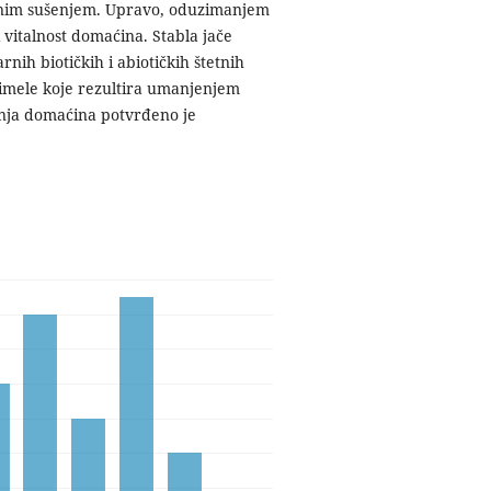
penim sušenjem. Upravo, oduzimanjem
 vitalnost domaćina. Stabla jače
h biotičkih i abiotičkih štetnih
 imele koje rezultira umanjenjem
anja domaćina potvrđeno je