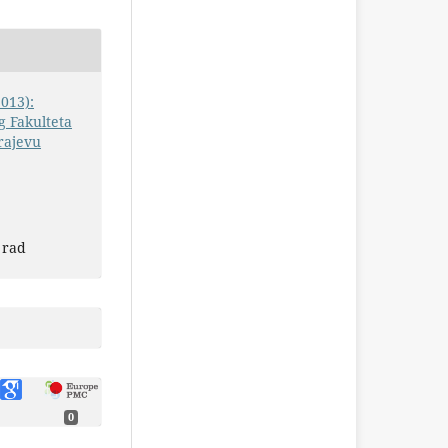
2013):
 Fakulteta
rajevu
 rad
0