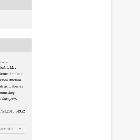
ć, T. .,
ašić, M. .
ženosti stabala
ijelom imelom
dručju Bosne i
Šumarskog
U Sarajevu
,
2/rsf.2013.v43.i2
ormats