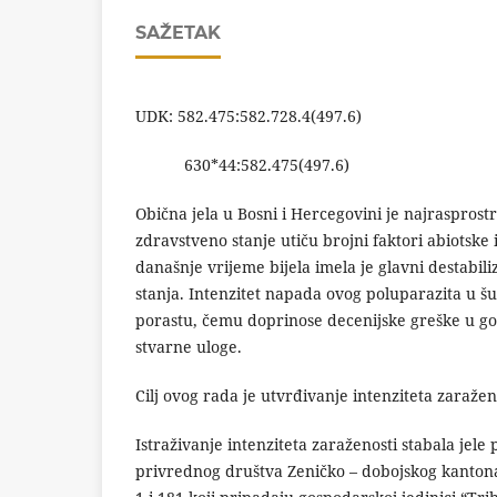
SAŽETAK
UDK: 582.475:582.728.4(497.6)
630*44:582.475(497.6)
Obična jela u Bosni i Hercegovini je najrasprost
zdravstveno stanje utiču brojni faktori abiotske
današnje vrijeme bijela imela je glavni destabil
stanja. Intenzitet napada ovog poluparazita u 
porastu, čemu doprinose decenijske greške u go
stvarne uloge.
Cilj ovog rada je utvrđivanje intenziteta zaražen
Istraživanje intenziteta zaraženosti stabala je
privrednog društva Zeničko – dobojskog kantona