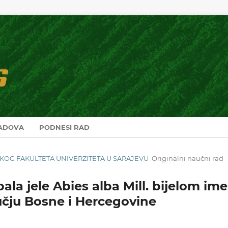
RADOVA
PODNESI RAD
RSKOG FAKULTETA UNIVERZITETA U SARAJEVU
Originalni naučni rad
bala jele Abies alba Mill. bijelom im
čju Bosne i Hercegovine