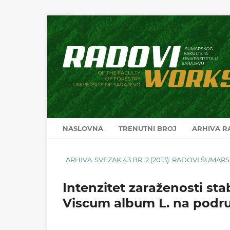
NASLOVNA
TRENUTNI BROJ
ARHIVA 
ARHIVA
SVEZAK 43 BR. 2 (2013): RADOVI ŠUMA
Intenzitet zaraženosti sta
Viscum album L. na podru