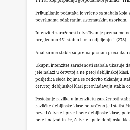
1 i 181 koji pripadaju gospodarskoj jedinici “Trib
Prikupljanje podataka je vršeno sa stabala koja 
površinama odabranim sistematskim uzorkom.
Intenzitet zaraženosti utvrđivan je prema meto
pregledano 451 stablo i to: u odjeljenju 1 (278) i 
Analizirana stabla su prema prsnom prečniku raz
Ukupni intenzitet zaraženosti stabala ukazuje da
jele nalazi u četvrtoj a ne petoj debljinskoj klas
posljedica sječa kojima se redovito uklanjaju st
četvrtoj debljinskoj klasi preovladavaju stabla 
Postojanje razlika u intenzitetu zaraženosti staba
različite debljinske klase potvrđeno je i statistič
prve i četvrte i prve i pete debljinske klase, po
pete i najzad treće, četvrte i pete debljinske kl