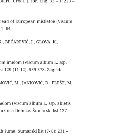
aru. Croat. J. For. Eng. 32 – 1: 223 –
read of European mistletoe (Viscum
 1- 64.
., BEĆAREVIĆ, J., GLOVA, K.,
jelom imelom (Viscum album L. ssp.
st 129 (11-12): 559-573, Zagreb.
MOVIĆ, M., JANKOVIĆ, D., PLEŠE, M.
imelom (Viscum album L. ssp. abietis
žnica Delnice. Šumarski list 127
h šuma. Šumarski list (7- 8): 231 –