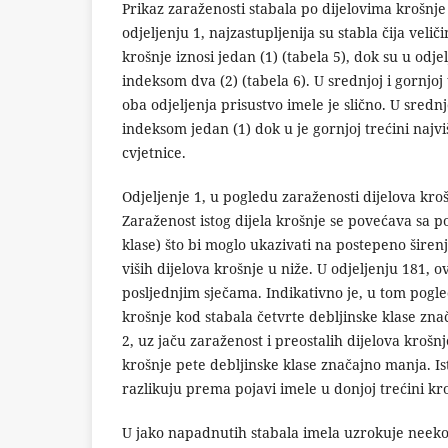
Prikaz zaraženosti stabala po dijelovima krošnje 
odjeljenju 1, najzastupljenija su stabla čija veli
krošnje iznosi jedan (1) (tabela 5), dok su u odje
indeksom dva (2) (tabela 6). U srednjoj i gornjoj
oba odjeljenja prisustvo imele je slično. U srednj
indeksom jedan (1) dok u je gornjoj trećini najv
cvjetnice.
Odjeljenje 1, u pogledu zaraženosti dijelova kro
Zaraženost istog dijela krošnje se povećava sa p
klase) što bi moglo ukazivati na postepeno širenj
viših dijelova krošnje u niže. U odjeljenju 181, 
posljednjim sječama. Indikativno je, u tom pogle
krošnje kod stabala četvrte debljinske klase zn
2, uz jaču zaraženost i preostalih dijelova krošnj
krošnje pete debljinske klase značajno manja. I
razlikuju prema pojavi imele u donjoj trećini kr
U jako napadnutih stabala imela uzrokuje neek