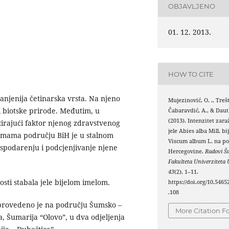
OBJAVLJENO
01. 12. 2013.
HOW TO CITE
ranjenija četinarska vrsta. Na njeno
Mujezinović, O. ., Trešti
 i biotske prirode. Međutim, u
Čabaravdić, A., & Dautb
(2013). Intenzitet zara
izirajući faktor njenog zdravstvenog
jele Abies alba Mill. b
šumama području BiH je u stalnom
Viscum album L. na po
spodarenju i podcjenjivanje njene
Hercegovine.
Radovi 
Fakulteta Univerziteta 
43
(2), 1–11.
osti stabala jele bijelom imelom.
https://doi.org/10.5465
.108
le provedeno je na području Šumsko –
More Citation F
, Šumarija “Olovo”, u dva odjeljenja