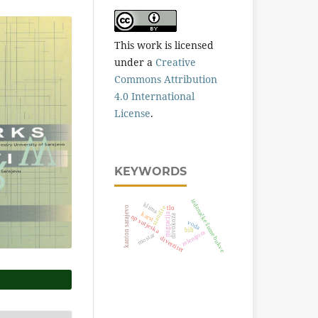
This work is licensed
under a
Creative
Commons Attribution
4.0 International
License
.
KEYWORDS
izdanačke šume bukve
klima
kanton sarajevo
stanište
tlo
karst
migracija
divokoza
np sutjeska
voda
bih
zelengora
mostar
diverzitet