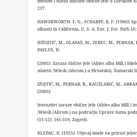
imelom i status ishrane obične jele u Gorskom Kot
237.
HAWSKWORTH. F. G., SCHARPF, R. F. (1986): Sp
album) in California, U. S. A. Eur. J. For. Path.16:
IDŽOJTIĆ, M., GLAVAŠ, M., ZEBEC, M., PERNAR, R
PAVLUS, N.
(2005): Zaraza obične jele (Abies alba Mill.) bi
Abietis /Wiesb./Abrom.) u Hrvatskoj. Šumarski li
IŽOJTIĆ, M., PERNAR, R., KAUZLARIĆ, M., ABRA
(2003):
Intenzitet zaraze obične jele (Abies alba Mill.) 
/Wiesb./Abrom.) na području Uprave šuma podru
(11-12): 545-559, Zagreb.
KLEPAC, D. (1955): Utjecaj imele na prirast jelovi