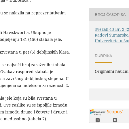
ija – Duboštica”.
su se nalazila na reprezentativnim
BROJ ČASOPISA
Svezak 43 Br. 2 (
di Hawskwort-a. Ukupno je
Radovi Šumarskog
odjeljenju 181 (150) stabala jele.
Univerziteta u Sa
vrstana u pet (5) debljinskih klasa.
RUBRIKA
 se najveći broj zaraženih stabala
Originalni naučni
i. Ovakav raspored stabala je
abla završnog debljinskog stepena. U
ocijenjena sa indeksom zaraženosti 2.
la jele koja su bila svrstana u
ki. Ove razlike su se ispoljile između
tom između druge i četvrte i druge i
ase međusobno (tabela 7).
0
0