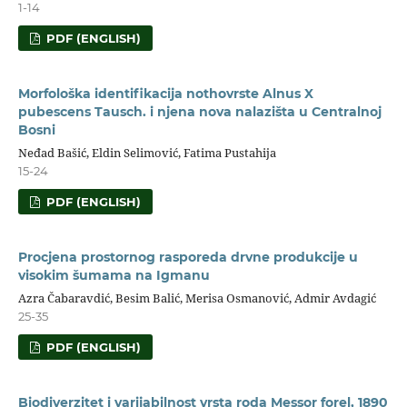
1-14
PDF (ENGLISH)
Morfološka identifikacija nothovrste Alnus X
pubescens Tausch. i njena nova nalazišta u Centralnoj
Bosni
Neđad Bašić, Eldin Selimović, Fatima Pustahija
15-24
PDF (ENGLISH)
Procjena prostornog rasporeda drvne produkcije u
visokim šumama na Igmanu
Azra Čabaravdić, Besim Balić, Merisa Osmanović, Admir Avdagić
25-35
PDF (ENGLISH)
Biodiverzitet i varijabilnost vrsta roda Messor forel, 1890