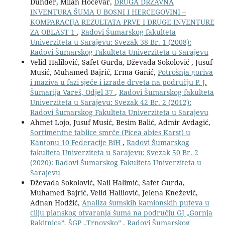
Dunđer, Milan Hočevar,
DRUGA DRŽAVNA
INVENTURA ŠUMA U BOSNI I HERCEGOVINI –
KOMPARACIJA REZULTATA PRVE I DRUGE INVENTURE
ZA OBLAST 1
,
Radovi Šumarskog fakulteta
Univerziteta u Sarajevu: Svezak 38 Br. 1 (2008):
Radovi Šumarskog Fakulteta Univerziteta u Sarajevu
Velid Halilović, Safet Gurda, Dževada Sokolović , Jusuf
Musić, Muhamed Bajrić, Erma Ganić,
Potrošnja goriva
i maziva u fazi sječe i izrade drveta na području P. J.
Šumarija Vareš, Odjel 37
,
Radovi Šumarskog fakulteta
Univerziteta u Sarajevu: Svezak 42 Br. 2 (2012):
Radovi Šumarskog Fakulteta Univerziteta u Sarajevu
Ahmet Lojo, Jusuf Musić, Besim Balić, Admir Avdagić,
Sortimentne tablice smrče (Picea abies Karst) u
Kantonu 10 Federacije BiH
,
Radovi Šumarskog
fakulteta Univerziteta u Sarajevu: Svezak 50 Br. 2
(2020): Radovi Šumarskog Fakulteta Univerziteta u
Sarajevu
Dževada Sokolović, Nail Halimić, Safet Gurda,
Muhamed Bajrić, Velid Halilović, Jelena Knežević,
Adnan Hodžić,
Analiza šumskih kamionskih puteva u
cilju planskog otvaranja šuma na području GJ „Gornja
Rakitnica”, ŠGP „Trnovsko”
,
Radovi Šumarskog