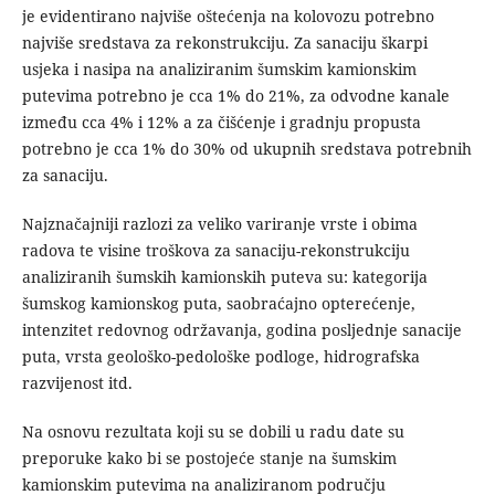
je evidentirano najviše oštećenja na kolovozu potrebno
najviše sredstava za rekonstrukciju. Za sanaciju škarpi
usjeka i nasipa na analiziranim šumskim kamionskim
putevima potrebno je cca 1% do 21%, za odvodne kanale
između cca 4% i 12% a za čišćenje i gradnju propusta
potrebno je cca 1% do 30% od ukupnih sredstava potrebnih
za sanaciju.
Najznačajniji razlozi za veliko variranje vrste i obima
radova te visine troškova za sanaciju-rekonstrukciju
analiziranih šumskih kamionskih puteva su: kategorija
šumskog kamionskog puta, saobraćajno opterećenje,
intenzitet redovnog održavanja, godina posljednje sanacije
puta, vrsta geološko-pedološke podloge, hidrografska
razvijenost itd.
Na osnovu rezultata koji su se dobili u radu date su
preporuke kako bi se postojeće stanje na šumskim
kamionskim putevima na analiziranom području