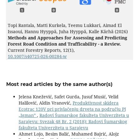
1
0
0
Topi Rantala, Matti Kurkela, Teemu Lukkari, Aimad El
Issaoui, Hannu Hyyppä, Juha Hyyppä, Kalle Kärhä (2026)
Methods and Approaches for Assessing and Predicting
Forest Road Condition and Trafficability - a Review.
Current Forestry Reports,
12
(1),
10.1007/s40725-026-00284-w
Most read articles by the same author(s)
Jelena Knežević, Safet Gurda, Jusuf Musić, Velid
Halilović, Aldin Vranović,
Produktivnost skidera
Ecotrac 120V pri privlačenju drveta na području PJ
„Igmanˮ
,
Radovi Šumarskog fakulteta Univerziteta u
Sarajevu: Svezak 48 Br. 2 (2018): Radovi Šumarskog
fakulteta Univerziteta u Sarajevu
Ahmet Lojo, Besim Balić, Muhamed Bajrić, Alojz