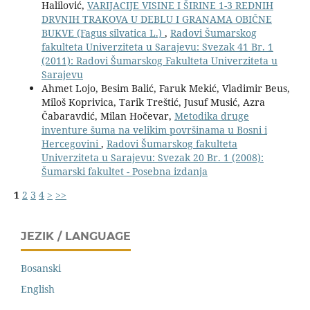
Halilović,
VARIJACIJE VISINE I ŠIRINE 1-3 REDNIH
DRVNIH TRAKOVA U DEBLU I GRANAMA OBIČNE
BUKVE (Fagus silvatica L.)
,
Radovi Šumarskog
fakulteta Univerziteta u Sarajevu: Svezak 41 Br. 1
(2011): Radovi Šumarskog Fakulteta Univerziteta u
Sarajevu
Ahmet Lojo, Besim Balić, Faruk Mekić, Vladimir Beus,
Miloš Koprivica, Tarik Treštić, Jusuf Musić, Azra
Čabaravdić, Milan Hočevar,
Metodika druge
inventure šuma na velikim površinama u Bosni i
Hercegovini
,
Radovi Šumarskog fakulteta
Univerziteta u Sarajevu: Svezak 20 Br. 1 (2008):
Šumarski fakultet - Posebna izdanja
1
2
3
4
>
>>
JEZIK / LANGUAGE
Bosanski
English