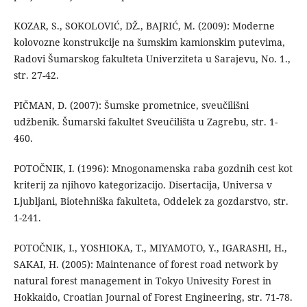
KOZAR, S., SOKOLOVIĆ, DŽ., BAJRIĆ, M. (2009): Moderne
kolovozne konstrukcije na šumskim kamionskim putevima,
Radovi Šumarskog fakulteta Univerziteta u Sarajevu, No. 1.,
str. 27-42.
PIČMAN, D. (2007): Šumske prometnice, sveučilišni
udžbenik. Šumarski fakultet Sveučilišta u Zagrebu, str. 1-
460.
POTOČNIK, I. (1996): Mnogonamenska raba gozdnih cest kot
kriterij za njihovo kategorizacijo. Disertacija, Universa v
Ljubljani, Biotehniška fakulteta, Oddelek za gozdarstvo, str.
1-241.
POTOČNIK, I., YOSHIOKA, T., MIYAMOTO, Y., IGARASHI, H.,
SAKAI, H. (2005): Maintenance of forest road network by
natural forest management in Tokyo Univesity Forest in
Hokkaido, Croatian Journal of Forest Engineering, str. 71-78.