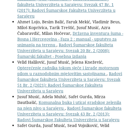
fakulteta Univerziteta u Sarajevu: Svezak 47 Br. 1
(2017): Radovi Šumarskog Fakulteta Univerziteta u
Sarajevu
Ahmet Lojo, Besim Balić, Faruk Mekić, Vladimir Beus,
Miloš Koprivica, Tarik Treštić, Jusuf Musić, Azra
Čabaravdić, Milan Hočevar,
Državna inventura šuma -
Bosna i Hercegovina - Faza 2 : manual - uputstvo za
snimanja na terenu
,
Radovi Šumarskog fakulteta
Univerziteta u Sarajevu: Svezak 20 Br. 2 (2008):
Šumarski fakultet - Posebna izdanja
Velid Halilović, Jusuf Musić, Jelena Knežević,
Opterećenje radnika tokom sječe i izrade motornom
pilom u raznodobnim mješovitim sastojinama
,
Radovi
Šumarskog fakulteta Univerziteta u Sarajevu: Svezak
51 Br. 2 (2021): Radovi Šumarskog Fakulteta
Univerziteta u Sarajevu
Jusuf Musić, Adela Muhić, Safet Gurda, Mirza
Dautbašić,
Komunalna buka i uticaj gradskog zelenila
na njen nivo u Sarajevu
,
Radovi Šumarskog fakulteta
Univerziteta u Sarajevu: Svezak 43 Br. 2 (2013):
Radovi Šumarskog Fakulteta Univerziteta u Sarajevu
Safet Gurda, Jusuf Musić, Sead Vojniković, Velid