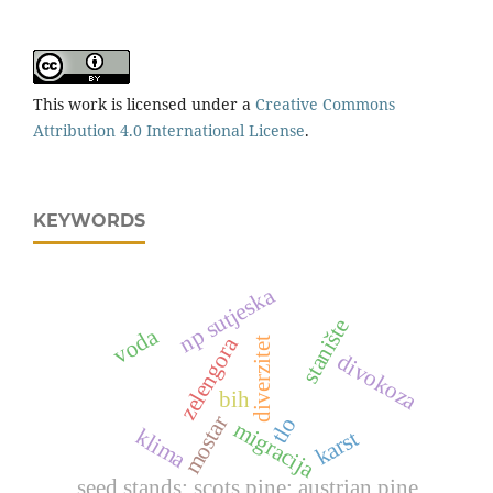
This work is licensed under a
Creative Commons
Attribution 4.0 International License
.
KEYWORDS
np sutjeska
stanište
voda
zelengora
diverzitet
divokoza
bih
mostar
tlo
migracija
klima
karst
seed stands; scots pine; austrian pine