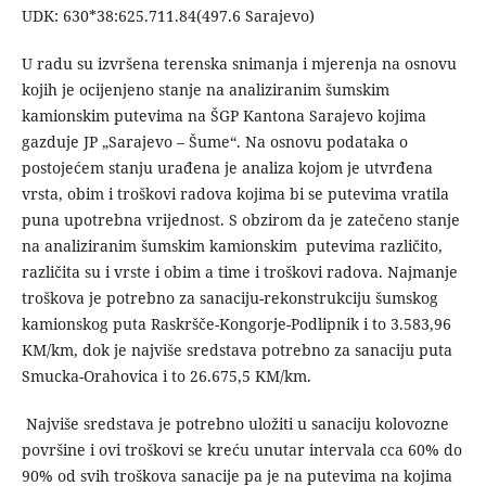
UDK: 630*38:625.711.84(497.6 Sarajevo)
U radu su izvršena terenska snimanja i mjerenja na osnovu
kojih je ocijenjeno stanje na analiziranim šumskim
kamionskim putevima na ŠGP Kantona Sarajevo kojima
gazduje JP „Sarajevo – Šume“. Na osnovu podataka o
postojećem stanju urađena je analiza kojom je utvrđena
vrsta, obim i troškovi radova kojima bi se putevima vratila
puna upotrebna vrijednost. S obzirom da je zatečeno stanje
na analiziranim šumskim kamionskim putevima različito,
različita su i vrste i obim a time i troškovi radova. Najmanje
troškova je potrebno za sanaciju-rekonstrukciju šumskog
kamionskog puta Raskršče-Kongorje-Podlipnik i to 3.583,96
KM/km, dok je najviše sredstava potrebno za sanaciju puta
Smucka-Orahovica i to 26.675,5 KM/km.
Najviše sredstava je potrebno uložiti u sanaciju kolovozne
površine i ovi troškovi se kreću unutar intervala cca 60% do
90% od svih troškova sanacije pa je na putevima na kojima