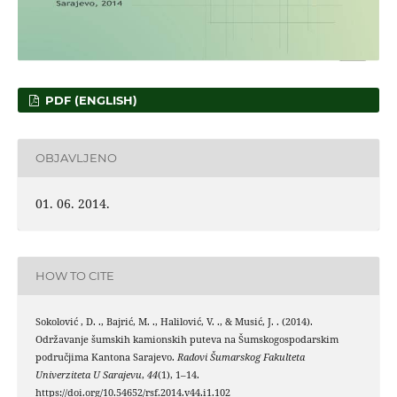
PDF (ENGLISH)
OBJAVLJENO
01. 06. 2014.
HOW TO CITE
Sokolović , D. ., Bajrić, M. ., Halilović, V. ., & Musić, J. . (2014).
Održavanje šumskih kamionskih puteva na Šumskogospodarskim
područjima Kantona Sarajevo.
Radovi Šumarskog Fakulteta
Univerziteta U Sarajevu
,
44
(1), 1–14.
https://doi.org/10.54652/rsf.2014.v44.i1.102