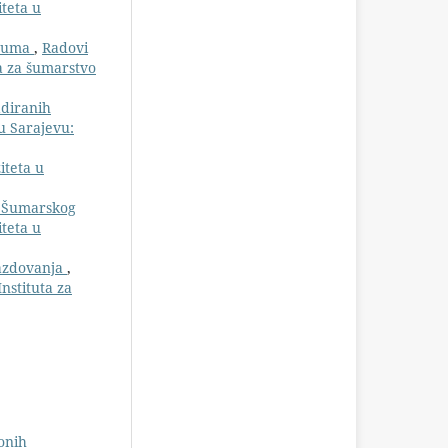
iteta u
 šuma
,
Radovi
ta za šumarstvo
adiranih
u Sarajevu:
iteta u
 Šumarskog
iteta u
gazdovanja
,
nstituta za
onih