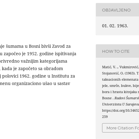
OBJAVLJENO
01. 02. 1963.
nje šumama u Bosni bivši Zavod za
HOW TO CITE
 započeo je 1952. godine ispitivanja
privredno važnijim kategorijama
Matić, V. ., Vukmirović, 
, kada je započeto sa obradom
Stojanović, O. (1963). 
 polovici 1962. godine u Institutu za
taksacionih elemenata
emenu organizaciono ušao u sastav
jele, smrče, bukve, bij
bora i hrasta kitnjaka
Bosne .
Radovi Šumarsk
Univerziteta U Sarajev
https://doi.org/10.54652
259
More Citation F