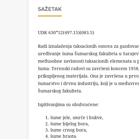
SAŽETAK
UDK 630*52(497.15)(083.5)
Radi iznalaženja taksacionih osnova za gazdova
uređivanje šuma Šumarskog fakulteta u Sarajevu
međusobne zavisnosti taksacionih elemenata u 
šuma. Terenski radovi su završeni koncem 1958
prikupljenog materijala. Ona je završena u prvoj
šumarstvo i drvnu industriju, koji je u međuvr
Šumarskog fakulteta.
Ispitivanjima su obuhvaćene:
šume jele, smrče i bukve,
šume bijelog bora,
šume crnog bora,
šume hrasta.