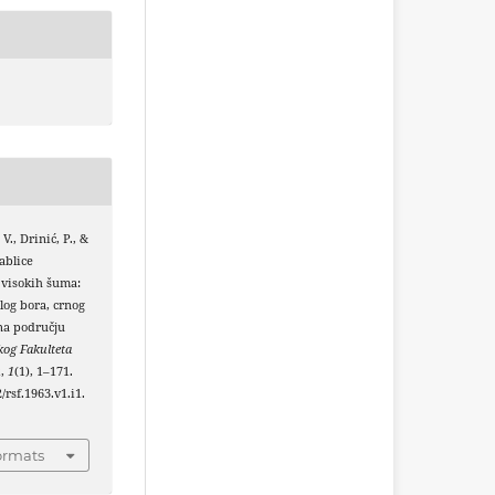
V., Drinić, P., &
Tablice
 visokih šuma:
elog bora, crnog
 na području
og Fakulteta
u
,
1
(1), 1–171.
/rsf.1963.v1.i1.
ormats