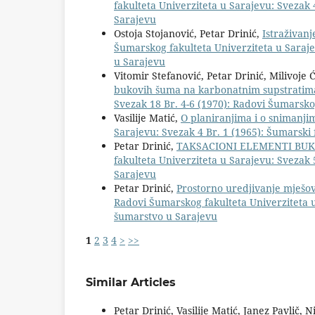
fakulteta Univerziteta u Sarajevu: Svezak 
Sarajevu
Ostoja Stojanović, Petar Drinić,
Istraživan
Šumarskog fakulteta Univerziteta u Sarajev
u Sarajevu
Vitomir Stefanović, Petar Drinić, Milivoje 
bukovih šuma na karbonatnim supstratima
Svezak 18 Br. 4-6 (1970): Radovi Šumarskog
Vasilije Matić,
O planiranjima i o snimanj
Sarajevu: Svezak 4 Br. 1 (1965): Šumarski f
Petar Drinić,
TAKSACIONI ELEMENTI BUK
fakulteta Univerziteta u Sarajevu: Svezak 
Sarajevu
Petar Drinić,
Prostorno uredjivanje mješov
Radovi Šumarskog fakulteta Univerziteta u 
šumarstvo u Sarajevu
1
2
3
4
>
>>
Similar Articles
Petar Drinić, Vasilije Matić, Janez Pavlič,