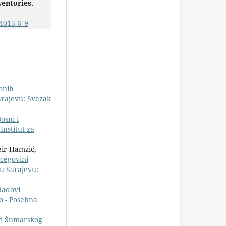
ventories.
4015-6_9
onih
arajevu: Svezak
osni i
Institut za
zeir Hamzić,
rcegovini
u Sarajevu:
Radovi
o - Posebna
i Šumarskog