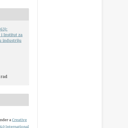
63):
i Institut za
 industriju
 rad
under a
Creative
.0 International