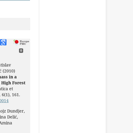
0
tislav
ć (2010)
ass in a
High Forest
tica et
,
6
(1),
161.
-0014
ojz Dundjer,
na Delić,
 Amina