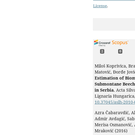
License
.
2
0
Miloš Koprivica, Bra
Matović, Ðorđe Jovi
Estimation of Biom
Submontane Beech 
in Serbia.
Acta Silva
Lignaria Hungarica
10.37045/aslh-2010
Azra Čabaravdić, Al
Admir Avdagić, Sabi
Merisa Osmanović,
Mraković (2016)