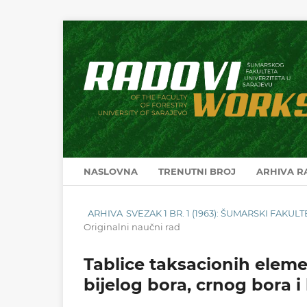
NASLOVNA
TRENUTNI BROJ
ARHIVA 
ARHIVA
SVEZAK 1 BR. 1 (1963): ŠUMARSKI FAKU
Originalni naučni rad
Tablice taksacionih eleme
bijelog bora, crnog bora 