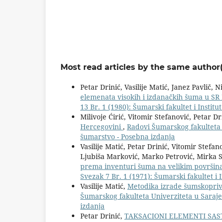
Most read articles by the same author(
Petar Drinić, Vasilije Matić, Janez Pavlič,
elemenata visokih i izdanačkih šuma u SR
13 Br. 1 (1980): Šumarski fakultet i Instit
Milivoje Ćirić, Vitomir Stefanović, Petar Dr
Hercegovini
,
Radovi Šumarskog fakulteta U
šumarstvo - Posebna izdanja
Vasilije Matić, Petar Drinić, Vitomir Stefan
Ljubiša Marković, Marko Petrović, Mirka S
prema inventuri šuma na velikim površin
Svezak 7 Br. 1 (1971): Šumarski fakultet i 
Vasilije Matić,
Metodika izrade šumskopriv
Šumarskog fakulteta Univerziteta u Sarajev
izdanja
Petar Drinić,
TAKSACIONI ELEMENTI SAST