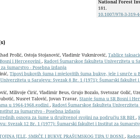
National Forest In
181.
10.1007/978-3-319-4
s)
 Nihad Prolić, Ostoja Stojanović, Vladimir Vukmirović,
Tablice taksaci
 Bosni i Hercegovini
,
Radovi Šumarskog fakulteta Univerziteta u S
ut za šumarstvo - Posebna izdanja
inić,
Tipovi bukovih šuma i mješovitih šuma bukve, jele i smrče u B
niverziteta u Sarajevu: Svezak 8 Br. 1 (1971): Šumarski fakultet i 
ović, Milivoje Ćirić, Vladimir Beus, Grujo Bozalo, Svetozar Golić, U
ubotić, Nusret Talović, Jovan Travar,
Stanje šuma u SR Bosni i He
ama u 1964-1968.godini
,
Radovi Šumarskog fakulteta Univerziteta 
Institut za šumarstvo - Posebna izdanja
rednih osnova za šume u društvenoj svojini na području SR BiH
,
u: Svezak 12 Br. 1 (1977): Šumarski fakultet i Institut za šumarstv
OJINA JELE, SMRČE I BUKVE PRAŠUMSKOG TIPA U BOSNI
,
Radov