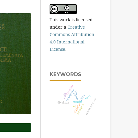
This work is licensed
under a
Creative
Commons Attribution
4.0 International
License
.
KEYWORDS
diverzitet
np sutjeska
bih
mostar
voda
klima
karst
kanton sarajevo
stanište
divokoza
migracija
zelengora
tlo