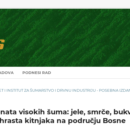
RADOVA
PODNESI RAD
LTET I INSTITUT ZA ŠUMARSTVO I DRVNU INDUSTRIJU - POSEBNA IZD
nata visokih šuma: jele, smrče, buk
i hrasta kitnjaka na području Bosne