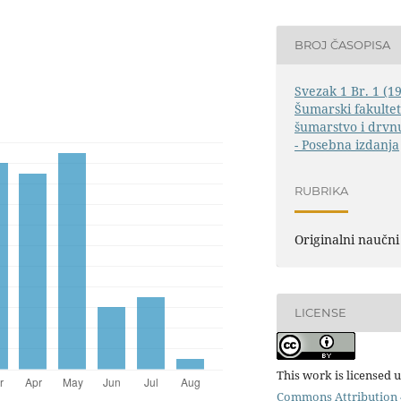
BROJ ČASOPISA
Svezak 1 Br. 1 (19
Šumarski fakultet 
šumarstvo i drvnu
- Posebna izdanja
RUBRIKA
Originalni naučni
LICENSE
This work is licensed 
Commons Attribution 4