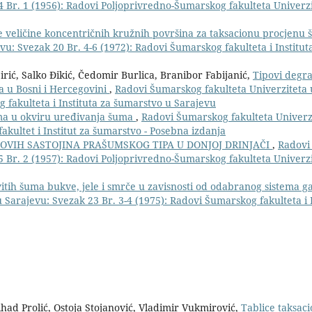
4 Br. 1 (1956): Radovi Poljoprivredno-Šumarskog fakulteta Univerz
je veličine koncentričnih kružnih površina za taksacionu procjenu
u: Svezak 20 Br. 4-6 (1972): Radovi Šumarskog fakulteta i Institu
Ćirić, Salko Đikić, Čedomir Burlica, Branibor Fabijanić,
Tipovi degr
 u Bosni i Hercegovini
,
Radovi Šumarskog fakulteta Univerziteta 
 fakulteta i Instituta za šumarstvo u Sarajevu
ima u okviru uređivanja šuma
,
Radovi Šumarskog fakulteta Univerz
akultet i Institut za šumarstvo - Posebna izdanja
OVIH SASTOJINA PRAŠUMSKOG TIPA U DONJOJ DRINJAČI
,
Radovi
5 Br. 2 (1957): Radovi Poljoprivredno-Šumarskog fakulteta Univerz
itih šuma bukve, jele i smrče u zavisnosti od odabranog sistema 
Sarajevu: Svezak 23 Br. 3-4 (1975): Radovi Šumarskog fakulteta i I
 Nihad Prolić, Ostoja Stojanović, Vladimir Vukmirović,
Tablice taksaci