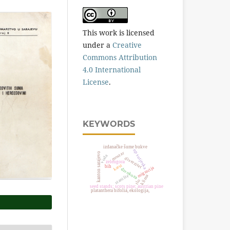
This work is licensed
under a
Creative
Commons Attribution
4.0 International
License
.
KEYWORDS
izdanačke šume bukve
np sutjeska
mostar
kanton sarajevo
voda
diverzitet
zelengora
karst
bih
migracija
divokoza
stanište
klima
tlo
seed stands; scots pine; austrian pine
platanthera bifolia, ekologija,