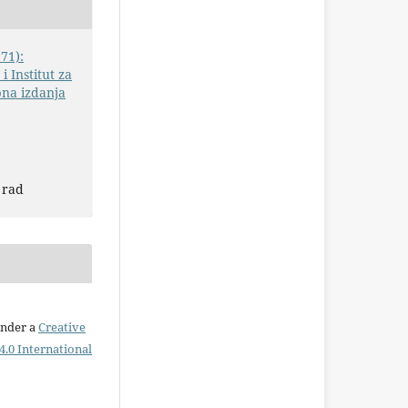
71):
i Institut za
bna izdanja
 rad
under a
Creative
.0 International