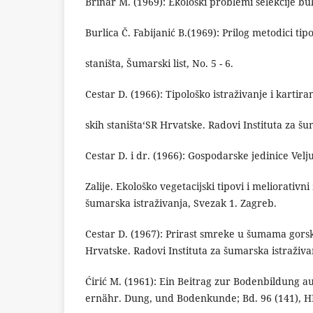
Brinar M. (1969): Ekološki problemi selekcije b
Burlica Č. Fabijanić B.(1969): Prilog metodici tip
staništa, Šumarski list, No. 5 - 6.
Cestar D. (1966): Tipološko istraživanje i kartir
skih staništa‘SR Hrvatske. Radovi Instituta za š
Cestar D. i dr. (1966): Gospodarske jedinice Velju
Zalije. Ekološko vegetacijski tipovi i meliorativni
šumarska istraživanja, Svezak 1. Zagreb.
Cestar D. (1967): Prirast smreke u šumama gors
Hrvatske. Radovi Instituta za šumarska istraživan
Ćirić M. (1961): Ein Beitrag zur Bodenbildung auf
ernähr. Dung, und Bodenkunde; Bd. 96 (141), HF