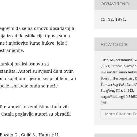
OBJAVLJENO
6)
15. 12. 1971.
cegovini da se na osnovu dosadašnjih
nja izradi klasifikacija tipova šuma.
me i mješovite šume bukve, jele i
HOW TO CITE
ostranjenije.
Ćirić, M., Stefanović, V.
marskoj praksi osnovu za
(1971). Tipovi bukovih
staništa. Autori su svjesni da u ovim
mješovitih šuma bukve,
m uspjehom riješeni svi problemi, ali
Bosni i Hercegovini .
R
Šumarskog Fakulteta Un
pcije ispravne,onda se može
Sarajevu
,
8
(1), 1–243.
https://doi.org/10.54652
266
 Stefanović, o zemljištima bukovih
Ostala poglavlja autori su obradili
More Citation F
ozalo G., Golić S., Hamzić U.,