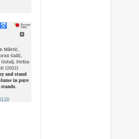
0
 Miletić,
oran Galić,
 Gutalj, Stefan
pić (2022)
hy and stand
olume in pure
 stands.
9013D