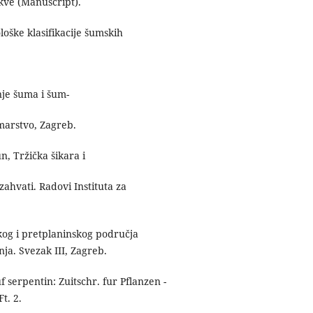
ukve (Manuscript).
ološke klasifikacije šumskih
anje šuma i šum-
umarstvo, Zagreb.
n, Tržička šikara i
 zahvati. Radovi Instituta za
kog i pretplaninskog područja
ja. Svezak III, Zagreb.
 serpentin: Zuitschr. fur Pflanzen -
t. 2.