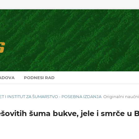
RADOVA
PODNESI RAD
LTET I INSTITUT ZA ŠUMARSTVO - POSEBNA IZDANJA
Originalni naučni
šovitih šuma bukve, jele i smrče u B