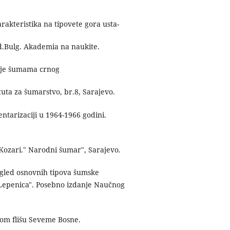
rakteristika na tipovete gora usta-
zd.Bulg. Akademia na naukite.
anje šumama crnog
tuta za šumarstvo, br.8, Sarajevo.
ntarizaciji u 1964-1966 godini.
 Kozari." Narodni šumar", Sarajevo.
Pregled osnovnih tipova šumske
"Lepenica". Posebno izdanje Naučnog
skom flišu Seveme Bosne.