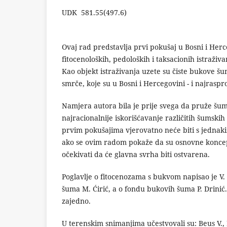
UDK 581.55(497.
Ovaj rad predstavlja prvi pokušaj u Bosni i Her
fitocenoloških, pedoloških i taksacionih istraživa
Kao objekt istraživanja uzete su čiste bukove šu
smrče, koje su u Bosni i Hercegovini - i najraspr
Namjera autora bila je prije svega da pruže šu
najracionalnije iskorišćavanje različitih šumskih 
prvim pokušajima vjerovatno neće biti s jednaki
ako se ovim radom pokaže da su osnovne konce
očekivati da će glavna svrha biti ostvarena.
Poglavlje o fitocenozama s bukvom napisao je V.
šuma M. Ćirić, a o fondu bukovih šuma P. Drinić. 
zajedno.
U terenskim snimanjima učestvovali su: Beus V., B