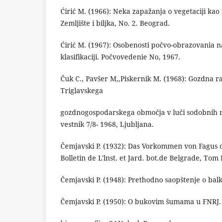
Ćirić M. (1966): Neka zapažanja o vegetaciji kao 
Zemljište i biljka, No. 2. Beograd.
Ćirić M. (1967): Osobenosti počvo-obrazovania na
klasifikaciji. Počvovedenie No, 1967.
Čuk C., Pavšer M,,Piskernik M. (1968): Gozdna ra
Triglavskega
gozdnogospodarskega območja v luči sodobnih ra
vestnik 7/8- 1968, Ljubljana.
Čemjavski P. (1932): Das Vorkommen von Fagus or
Bolletin de L'lnst. et Jard. bot.de Belgrade, Tom I
Čemjavski P. (1948): Prethodno saopštenje o balka
Čemjavski P. (1950): O bukovim šumama u FNRJ. I