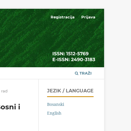
Registracija
Prijava
TRAŽI
JEZIK / LANGUAGE
 rad
Bosanski
osni i
English