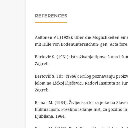
REFERENCES
Aaltonen V.l. (1929): Uber die Möglichkeiten ei
mit Hilfe von Bodenuntersuchun- gen. Acta fores
Bertović S. (1961): Istraživanja tipova šuma i šum
Zagreb.
Bertović S. i dr. (1966): Prilog poznavanju pro
jelom na Ličkoj Plješevici. Radovi Instituta za šu
Zagreb.
Brinar M. (1964): Življenska kriza jelke na Slov
fluktuacijom. Posebno izdanje Inst, za gozdno in
Ljubljana, 1964.