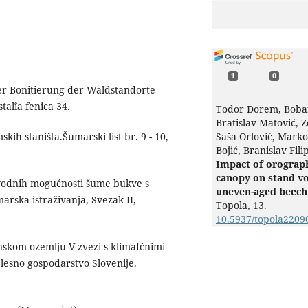
1
0
ner Bonitierung der Waldstandorte
talîa fenica 34.
Todor Đorem, Boban
Bratislav Matović, Z
skih staništa.Šumarski list br. 9 - 10,
Saša Orlović, Marko
Bojić, Branislav Fili
Impact of orograp
canopy on stand v
izvodnih mogućnosti šume bukve s
uneven-aged beech
marska istraživanja, Svezak II,
Topola,
13.
10.5937/topola220
enskom ozemlju V zvezi s klimafčnimi
 lesno gospodarstvo Slovenije.