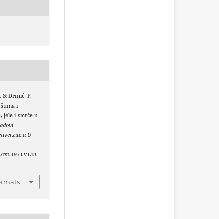
, & Drinić, P.
 šuma i
 jele i smrče u
adovi
iverziteta U
/rsf.1971.v1.i8.
ormats