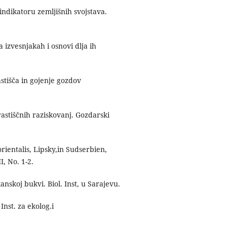
indikatoru zemljišnih svojstava.
 izvesnjakah i osnovi dlja ih
stišča in gojenje gozdov
stiščnih raziskovanj. Gozdarski
ientalis, Lipsky,in Sudserbien,
I, No. 1-2.
nskoj bukvi. Biol. Inst, u Sarajevu.
nst. za ekolog.i