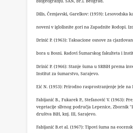
biogeografiju. SAN, br.l. Beograd.
Dilis, Čemjavski, Garelkov: (1959): Lesovodska ka
noveni v iglolisnite gori na Zapadnite Rodopi. I
Drinić P. (1963): Taksacione osnove za cjazdov
bora u Bosni. Radovi Šumarskog fakulteta i Insti
Drinić P. (1966): Stanje šuma u SRBiH prema inve
Institut za šumarstvo, Sarajevo.
Eić N. (1953): Prirodno rasprostranjenje jele na
Fabijanić B., Fukarek P., Stefanović V. (1963): 
vegetacije sllvnog područja Lepenice, Zbornik 
društva BiH, kпј. III, Sarajevo.
Fabijanić B.et al. (1967): Tipovi šuma na eocen