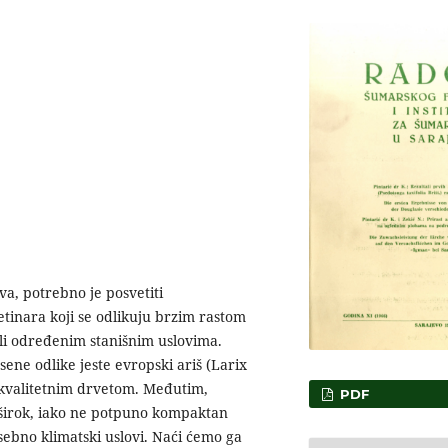
a, potrebno je posvetiti
tinara koji se odlikuju brzim rastom
ali određenim stanišnim uslovima.
sene odlike jeste evropski ariš (Larix
i kvalitetnim drvetom. Međutim,
PDF
 širok, iako ne potpuno kompaktan
osebno klimatski uslovi. Naći ćemo ga