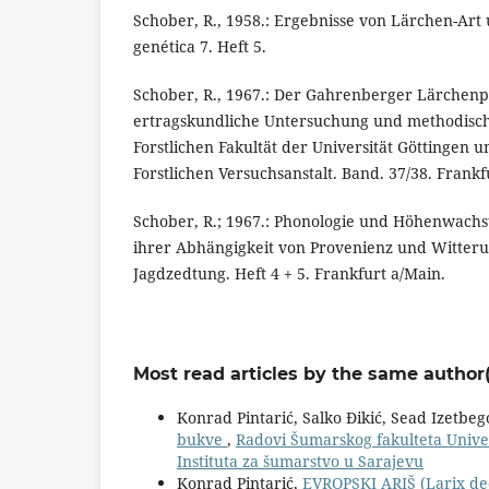
Schober, R., 1958.: Ergebnisse von Lärchen-Art
genética 7. Heft 5.
Schober, R., 1967.: Der Gahrenberger Lärchenp
ertragskundliche Untersuchung und methodische
Forstlichen Fakultät der Universität Göttingen 
Forstlichen Versuchsanstalt. Band. 37/38. Frankf
Schober, R.; 1967.: Phonologie und Höhenwachs
ihrer Abhängigkeit von Provenienz und Witteru
Jagdzedtung. Heft 4 + 5. Frankfurt a/Main.
Most read articles by the same author(
Konrad Pintarić, Salko Đikić, Sead Izetbe
bukve
,
Radovi Šumarskog fakulteta Univer
Instituta za šumarstvo u Sarajevu
Konrad Pintarić,
EVROPSKI ARIŠ (Larix d