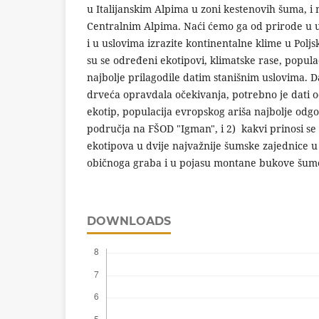
u Italijanskim Alpima u zoni kestenovih šuma, i 
Centralnim Alpima. Naći ćemo ga od prirode u u
i u uslovima izrazite kontinentalne klime u Poljs
su se određeni ekotipovi, klimatske rase, popula
najbolje prilagodile datim stanišnim uslovima. 
drveća opravdala očekivanja, potrebno je dati o
ekotip, populacija evropskog ariša najbolje odg
područja na FŠOD "Igman", i 2) kakvi prinosi se
ekotipova u dvije najvažnije šumske zajednice u
običnoga graba i u pojasu montane bukove šum
DOWNLOADS