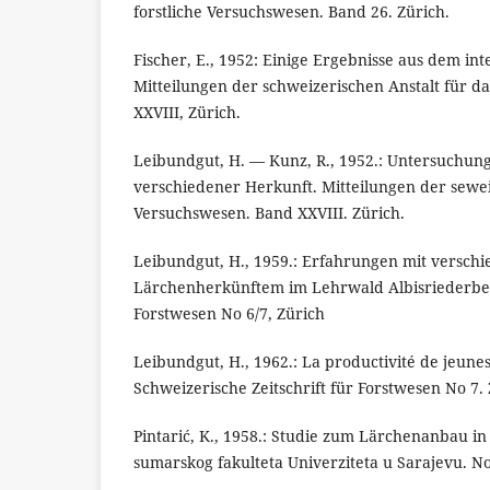
forstliche Versuchswesen. Band 26. Zürich.
Fischer, E., 1952: Einige Ergebnisse aus dem in
Mitteilungen der schweizerischen Anstalt für d
XXVIII, Zürich.
Leibundgut, H. — Kunz, R., 1952.: Untersuchu
verschiedener Herkunft. Mitteilungen der seweiz
Versuchswesen. Band XXVIII. Zürich.
Leibundgut, H., 1959.: Erfahrungen mit versch
Lärchenherkünftem im Lehrwald Albisriederberg
Forstwesen No 6/7, Zürich
Leibundgut, H., 1962.: La productivité de jeunes
Schweizerische Zeitschrift für Forstwesen No 7.
Pintarić, K., 1958.: Studie zum Lärchenanbau in
sumarskog fakulteta Univerziteta u Sarajevu. No