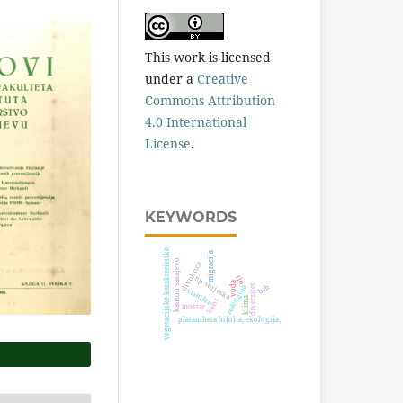
This work is licensed
under a
Creative
Commons Attribution
4.0 International
License
.
KEYWORDS
vegetacijske karakteristike
migracija
kanton sarajevo
divokoza
tlo
np sutjeska
voda
bih
zelengora
diverzitet
stanište
klima
karst
mostar
platanthera bifolia, ekologija,