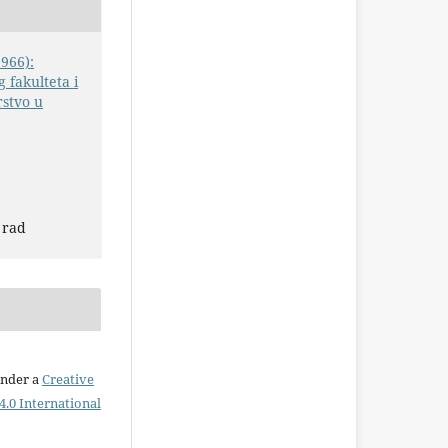
1966):
 fakulteta i
rstvo u
 rad
under a
Creative
.0 International