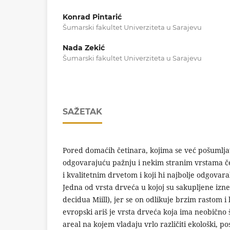
Konrad Pintarić
Šumarski fakultet Univerziteta u Sarajevu
Nada Zekić
Šumarski fakultet Univerziteta u Sarajevu
SAŽETAK
Pored domaćih četinara, kojima se već pošumljav
odgovarajuću pažnju i nekim stranim vrstama če
i kvalitetnim drvetom i koji hi najbolje odgovar
Jedna od vrsta drveća u kojoj su sakupljene izne
decidua Miill), jer se on odlikuje brzim rastom 
evropski ariš je vrsta drveća koja ima neobično
areal na kojem vladaju vrlo različiti ekološki, p