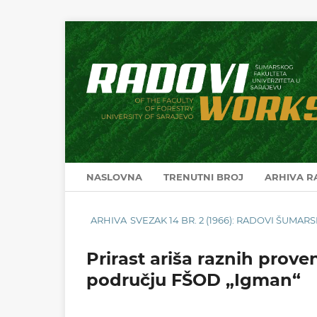
NASLOVNA
TRENUTNI BROJ
ARHIVA 
ARHIVA
SVEZAK 14 BR. 2 (1966): RADOVI ŠUMA
Prirast ariša raznih prov
području FŠOD „Igman“