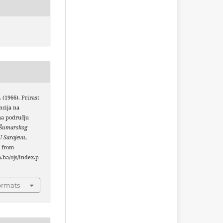
. (1966). Prirast
ncija na
a području
 Šumarskog
U Sarajevu
,
d from
a.ba/ojs/index.p
ormats