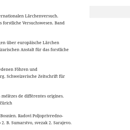
ternationalen Lärchenversuch.
as forstliche Versuchswesen. Band
ngen über europäische Lärchen
arischen Anstalt für das forstliche
iedenen Föhren und
. Schweizerische Zeitschrift für
 mélèzes de différentes origines.
 Zürich
 Bosnien. Radovi Poljoprivredno-
 2. B. Sumarstvo, svezak 2. Sarajevo.