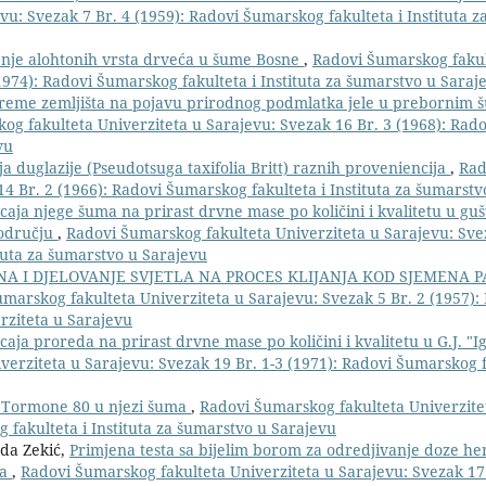
u: Svezak 7 Br. 4 (1959): Radovi Šumarskog fakulteta i Instituta z
enje alohtonih vrsta drveća u šume Bosne
,
Radovi Šumarskog fakul
1974): Radovi Šumarskog fakulteta i Instituta za šumarstvo u Saraj
ripreme zemljišta na pojavu prirodnog podmlatka jele u prebornim 
og fakulteta Univerziteta u Sarajevu: Svezak 16 Br. 3 (1968): Ra
vu
nja duglazije (Pseudotsuga taxifolia Britt) raznih proveniencija
,
Rad
14 Br. 2 (1966): Radovi Šumarskog fakulteta i Instituta za šumarst
ecaja njege šuma na prirast drvne mase po količini i kvalitetu u guš
području
,
Radovi Šumarskog fakulteta Univerziteta u Sarajevu: Svez
ituta za šumarstvo u Sarajevu
NA I DJELOVANJE SVJETLA NA PROCES KLIJANJA KOD SJEMENA 
marskog fakulteta Univerziteta u Sarajevu: Svezak 5 Br. 2 (1957):
rziteta u Sarajevu
ecaja proreda na prirast drvne mase po količini i kvalitetu u G.J. "
erziteta u Sarajevu: Svezak 19 Br. 1-3 (1971): Radovi Šumarskog f
a Tormone 80 u njezi šuma
,
Radovi Šumarskog fakulteta Univerzite
 fakulteta i Instituta za šumarstvo u Sarajevu
ada Zekić,
Primjena testa sa bijelim borom za odredjivanje doze her
ma
,
Radovi Šumarskog fakulteta Univerziteta u Sarajevu: Svezak 17 