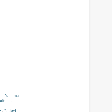
okim šumama
lteta i
VA
,
Radovi