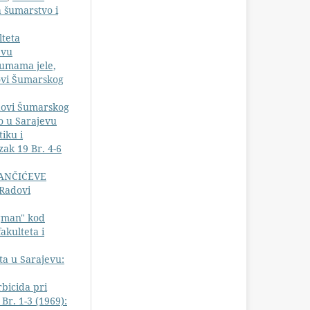
a šumarstvo i
teta
evu
šumama jele,
dovi Šumarskog
ovi Šumarskog
vo u Sarajevu
tiku i
ak 19 Br. 4-6
PANČIĆEVE
 Radovi
Igman" kod
akulteta i
ta u Sarajevu:
bicida pri
Br. 1-3 (1969):