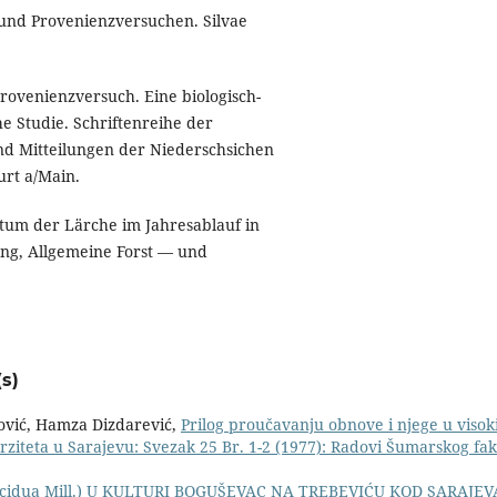
 und Provenienzversuchen. Silvae
rovenienzversuch. Eine biologisch-
 Studie. Schriftenreihe der
und Mitteilungen der Niederschsichen
urt a/Main.
tum der Lärche im Jahresablauf in
ng, Allgemeine Forst — und
s)
gović, Hamza Dizdarević,
Prilog proučavanju obnove i njege u vis
ziteta u Sarajevu: Svezak 25 Br. 1-2 (1977): Radovi Šumarskog faku
ecidua Mill.) U KULTURI BOGUŠEVAC NA TREBEVIĆU KOD SARAJE