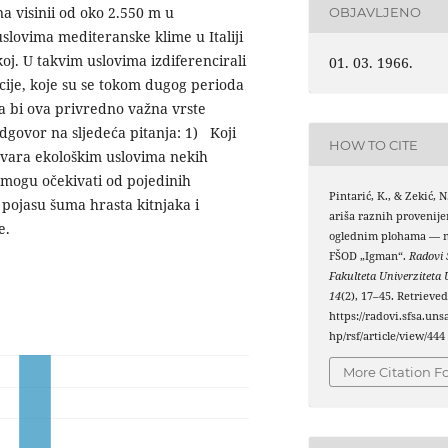
na visinii od oko 2.550 m u
OBJAVLJENO
slovima mediteranske klime u Italiji
koj. U takvim uslovima izdiferencirali
01. 03. 1966.
cije, koje su se tokom dugog perioda
Da bi ova privredno važna vrste
dgovor na sljedeća pitanja: 1) Koji
HOW TO CITE
ovara ekološkim uslovima nekih
 mogu očekivati od pojedinih
Pintarić, K., & Zekić, N
 pojasu šuma hrasta kitnjaka i
ariša raznih provenije
e.
oglednim plohama — n
FŠOD „Igman“.
Radovi
Fakulteta Univerziteta 
14
(2), 17–45. Retrieve
https://radovi.sfsa.uns
hp/rsf/article/view/444
More Citation F