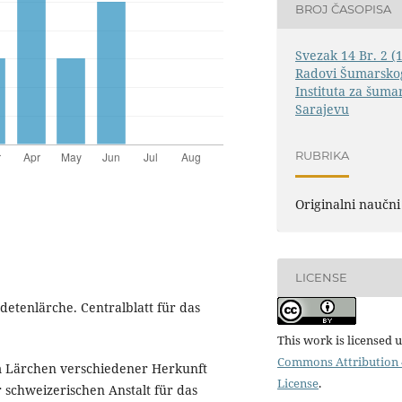
BROJ ČASOPISA
Svezak 14 Br. 2 (
Radovi Šumarskog
Instituta za šuma
Sarajevu
RUBRIKA
Originalni naučni
LICENSE
detenlärche. Centralblatt für das
This work is licensed 
Commons Attribution 4
om Lärchen verschiedener Herkunft
License
.
 schweizerischen Anstalt für das