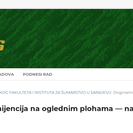
RADOVA
PODNESI RAD
RSKOG FAKULTETA I INSTITUTA ZA ŠUMARSTVO U SARAJEVU
Originalni
enijencija na oglednim plohama — n