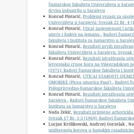
Šumarskog fakulteta Univerziteta u Sarajev
drvnu industriju u Sarajevu
Konrad Pintarić,
Problemi vezani za unoš
Univerziteta u Sarajevu: Svezak 22 Br. 4 (
Konrad Pintarić,
Uticaj zasjenjenosti i p
smrče i bukve na igmanu
,
Radovi Šumarsk
fakulteta i Instituta za šumarstvo u Saraje
Konrad Pintarić,
Rezultati prvih istraživa
fakulteta Univerziteta u Sarajevu: Svezak 
Konrad Pintarić,
Rezultati istraživanja utj
letvenjaku crnog bora na Višegradskom 
(1971): Radovi Šumarskog fakulteta i Inst
Konrad Pintarić,
UTICAJ STAROSTI SJEME
OMORIKE (Picea omorica Panč)
,
Radovi Šu
Poljoprivredno-Šumarskog fakulteta Unive
Konrad Pintarić,
Rezultati istraživanja utj
Sarajeva
,
Radovi Šumarskog fakulteta Univ
Instituta za šumarstvo u Sarajevu
Nada Zekić,
Rezultati primjene arboricid
Svezak 17 Br. 1-3 (1969): Radovi Šumarskog
Lucjan Królikowski, Andrzej Gorzelak , N
uništavanju korova u šumskim rasadnici