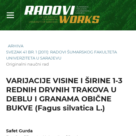
ARHIVA
SVEZAK 41 BR. 1 (2011): RADOVI ŠUMARSKOG FAKULTETA
UNIVERZITETA U SARAJEVU
Originalni naučni rad
VARIJACIJE VISINE I ŠIRINE 1-3
REDNIH DRVNIH TRAKOVA U
DEBLU I GRANAMA OBIČNE
BUKVE (Fagus silvatica L.)
Safet Gurda