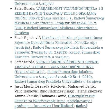
Univerziteta u Sarajevu
Safet Gurda,
VARIJABILNOST VOLUMNOG UDJELA 1-3
REDNIH DRVNIH TRAKOVA U DEBLU I GRANAMA
OBIČNE BUKVE (Fagus silvatica L.)
,
Radovi Šumarskog
fakulteta Univerziteta u Sarajevu: Svezak 40 Br. 2
(2010): Radovi Šumarskog Fakulteta Univerziteta u
Sarajevu
Sead Vojniković,
Utvrđivanje ilirske pripadnosti šuma
zajednice bukovih šuma Karavanki - Koruške Alpe
(Austrija)
,
Radovi Šumarskog fakulteta Univerziteta u
Sarajevu: Svezak 45 Br. 2 (2015): Radovi Šumarskog
Fakulteta Univerziteta u Sarajevu
Safet Gurda,
VISINE I ŠIRINE VIŠEREDNIH DRVNIH
TRAKOVA U DEBLU I GRANAMA OBIČNE BUKVE
(Fagus silvatica L.)
,
Radovi Šumarskog fakulteta
Univerziteta u Sarajevu: Svezak 40 Br. 1 (2010):
Radovi Šumarskog Fakulteta Univerziteta u Sarajevu
Jusuf Musić, Dževada Sokolović, Muhamed Bajrić,
Velid Halilović, Dino Hadžidervišagić, Jelena Knežević,
Amina Karišik, Ehlimana Pamić,
Historijski razvoj
katedre za iskorištavanje šuma, projektovanje i
građenje u šumarstvu i hortikulturi
,
Radovi