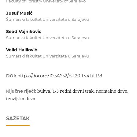
Faculty of Forestry University of Sarajevo
Jusuf Musić
Šumarski fakultet Univerziteta u Sarajevu
Sead Vojniković
Šumarski fakultet Univerziteta u Sarajevu
Velid Halilović
Šumarski fakultet Univerziteta u Sarajevu
DOI:
https://doi.org/10.54652/rsf.2011.v41.i1.138
bukva, 1-3 redni drvni trak, normalno drvo,
Ključne riječi:
tenzijsko drvo
SAŽETAK