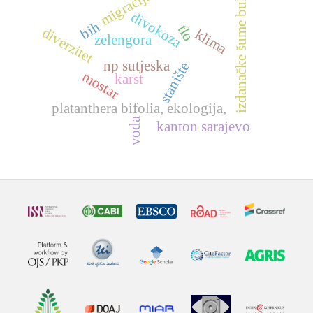
izdanačke šume bukve
migracija
divokoza
bih
tlo
diverzitet
klima
zelengora
np sutjeska
stanište
mostar
karst
platanthera bifolia, ekologija,
voda
kanton sarajevo