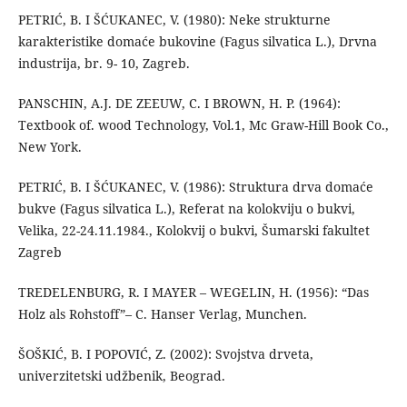
PETRIĆ, B. I ŠĆUKANEC, V. (1980): Neke strukturne
karakteristike domaće bukovine (Fagus silvatica L.), Drvna
industrija, br. 9- 10, Zagreb.
PANSCHIN, A.J. DE ZEEUW, C. I BROWN, H. P. (1964):
Textbook of. wood Technology, Vol.1, Mc Graw-Hill Book Co.,
New York.
PETRIĆ, B. I ŠĆUKANEC, V. (1986): Struktura drva domaće
bukve (Fagus silvatica L.), Referat na kolokviju o bukvi,
Velika, 22-24.11.1984., Kolokvij o bukvi, Šumarski fakultet
Zagreb
TREDELENBURG, R. I MAYER – WEGELIN, H. (1956): “Das
Holz als Rohstoff”– C. Hanser Verlag, Munchen.
ŠOŠKIĆ, B. I POPOVIĆ, Z. (2002): Svojstva drveta,
univerzitetski udžbenik, Beograd.