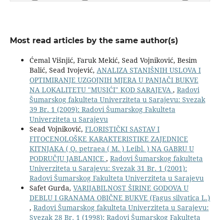
Most read articles by the same author(s)
Ćemal Višnjić, Faruk Mekić, Sead Vojniković, Besim
Balić, Sead Ivojević,
ANALIZA STANIŠNIH USLOVA I
OPTIMIRANJE UZGOJNIH MJERA U PANJAČI BUKVE
NA LOKALITETU "MUSIĆI" KOD SARAJEVA
,
Radovi
Šumarskog fakulteta Univerziteta u Sarajevu: Svezak
39 Br. 1 (2009): Radovi Šumarskog Fakulteta
Univerziteta u Sarajevu
Sead Vojniković,
FLORISTIČKI SASTAV I
FITOCENOLOŠKE KARAKTERISTIKE ZAJEDNICE
KITNJAKA ( Q. petraea ( M. ) Leibl. ) NA GABRU U
PODRUČJU JABLANICE
,
Radovi Šumarskog fakulteta
Univerziteta u Sarajevu: Svezak 31 Br. 1 (2001):
Radovi Šumarskog Fakulteta Univerziteta u Sarajevu
Safet Gurda,
VARIJABILNOST ŠIRINE GODOVA U
DEBLU I GRANAMA OBIČNE BUKVE (Fagus silvatica L.)
,
Radovi Šumarskog fakulteta Univerziteta u Sarajevu:
Svezak 28 Br. 1 (1998): Radovi Šumarskog Fakulteta