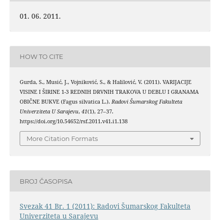
01. 06. 2011.
HOW TO CITE
Gurda, S., Musić, J., Vojniković, S., & Halilović, V. (2011). VARIJACIJE
VISINE I ŠIRINE 1-3 REDNIH DRVNIH TRAKOVA U DEBLU I GRANAMA
OBIČNE BUKVE (Fagus silvatica L.).
Radovi Šumarskog Fakulteta
Univerziteta U Sarajevu
,
41
(1), 27–37.
https://doi.org/10.54652/rsf.2011.v41.i1.138
More Citation Formats
BROJ ČASOPISA
Svezak 41 Br. 1 (2011): Radovi Šumarskog Fakulteta
Univerziteta u Sarajevu