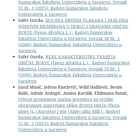
Šumarskog fakulteta Univerziteta u Sarajevu: Svezak
55 Br. 1 (2025): Radovi Šumarskog fakulteta
Univerziteta u Sarajevu
Safet Gurda,
DULJINA DRVNIH VLAKANA I DEBLJINA
NJIHOVIH MEMBRANA U DEBLU I GRANAMA OBIČNE
BUKVE (Fagus silvatica L.)
,
Radovi Šumarskog
fakulteta Univerziteta u Sarajevu: Svezak 30 Br. 1
(2000): Radovi Šumarskog Fakulteta Univerziteta u
Sarajevu
Safet Gurda,
NEKE KARAKTERISTIKE TRAHEJA
OBIČNE BUKVE (Fagus silvática L.)
,
Radovi Šumarskog
fakulteta Univerziteta u Sarajevu: Svezak 29 Br. 1
(1999): Radovi Šumarskog Fakulteta Univerziteta u
Sarajevu
Jusuf Musić, Jelena Knežević, Velid Halilović, Besim
Balić, Admir Avdagić, Amina Karišik, Ehlimana Pamić,
Utjecaj propisanog načina premjera na greške
obračunate zapremine oblog drveta smrče (Picea
abies (L.) Karsten) i jele (Abies alba Mill.)
,
Radovi
Šumarskog fakulteta Univerziteta u Sarajevu: Svezak
55 Br. 2 (2025): Radovi Šumarskog Fakulteta
Univerziteta u Sarajevu