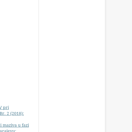
V pri
r. 2 (2018):
i maziva u fazi
arajevu: