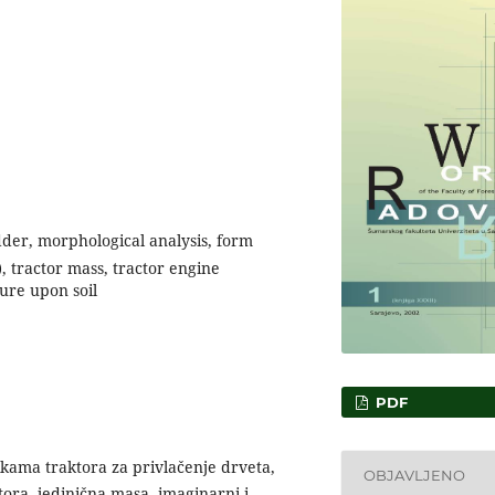
dder, morphological analysis, form
, tractor mass, tractor engine
ure upon soil
PDF
kama traktora za privlačenje drveta,
OBJAVLJENO
tora, jedinična masa, imaginarni i