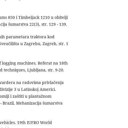
ums 850 i Timbeijack 1210 u obitelji
a šumarstva 22(3), str. 129 - 139.
ionih parametara traktora kod
Sveučilišta u Zagrebu, Zagreb, str. 1
of logging machines. Referat na 18th
 techniques, Ljubljana, str. 9-20.
orvardera na radovima privlačenja
vizije 3 u Latinskoj Americi.
omiji i zaštiti u plantažnom
 - Brazil, Mehanizacija šumarstva
d vehicles. 19th IUFRO World