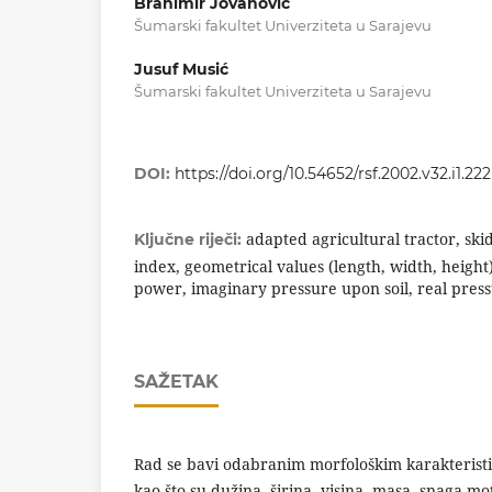
Branimir Jovanović
Šumarski fakultet Univerziteta u Sarajevu
Jusuf Musić
Šumarski fakultet Univerziteta u Sarajevu
DOI:
https://doi.org/10.54652/rsf.2002.v32.i1.222
adapted agricultural tractor, ski
Ključne riječi:
index, geometrical values (length, width, height)
power, imaginary pressure upon soil, real press
SAŽETAK
Rad se bavi odabranim morfološkim karakteristi
kao što su dužina, širina, visina, masa, snaga mo