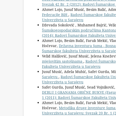
Svezak 42 Br. 2 (2012): Radovi Šumarskog 
Ahmet Lojo, Jusuf Musić, Besim Balić, Ad
Federacije BiH
,
Radovi Šumarskog fakultet
Univerziteta u Sarajevu
Dževada Sokolović , Muhamed Bajrić, Velid
Šumskogospodarskim područjima Kanton
(2014): Radovi Šumarskog Fakulteta Unive
Ahmet Lojo, Besim Balić, Faruk Mekić, Vlad
Hočevar,
Državna inventura šuma - Bosna 
Šumarskog fakulteta Univerziteta u Sarajev
Velid Halilović, Jusuf Musić, Jelena Knežev
mješovitim sastojinama
,
Radovi Šumarskog
Fakulteta Univerziteta u Sarajevu
Jusuf Musić, Adela Muhić, Safet Gurda, M
Sarajevu
,
Radovi Šumarskog fakulteta Uni
Univerziteta u Sarajevu
Safet Gurda, Jusuf Musić, Sead Vojniković, 
DEBLU I GRANAMA OBIČNE BUKVE (Fagus s
1 (2011): Radovi Šumarskog Fakulteta Univ
Ahmet Lojo, Besim Balić, Faruk Mekić, Vlad
Hočevar,
Metodika druge inventure šuma 
Univerziteta u Sarajevu: Svezak 20 Br. 1 (