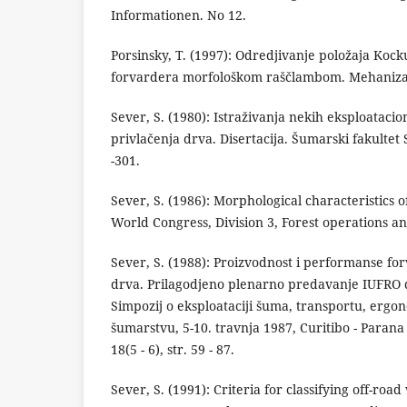
Informationen. No 12.
Porsinsky, T. (1997): Odredjivanje položaja Kock
forvardera morfološkom raščlambom. Mehanizacij
Sever, S. (1980): Istraživanja nekih eksploatac
privlačenja drva. Disertacija. Šumarski fakultet 
-301.
Sever, S. (1986): Morphological characteristics 
World Congress, Division 3, Forest operations and
Sever, S. (1988): Proizvodnost i performanse f
drva. Prilagodjeno plenarno predavanje IUFRO di
Simpozij o eksploataciji šuma, transportu, ergon
šumarstvu, 5-10. travnja 1987, Curitibo - Parana
18(5 - 6), str. 59 - 87.
Sever, S. (1991): Criteria for classifying off-roa