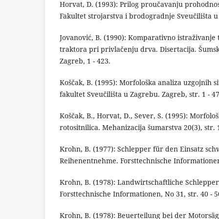
Horvat, D. (1993): Prilog proučavanju prohodnost
Fakultet strojarstva i brodogradnje Sveučilišta u
Jovanović, B. (1990): Komparativno istraživanje 
traktora pri privlačenju drva. Disertacija. Šumsk
Zagreb, 1 - 423.
Koščak, B. (1995): Morfološka analiza uzgojnih s
fakultet Sveučilišta u Zagrebu. Zagreb, str. 1 - 47
Koščak, B., Horvat, D., Sever, S. (1995): Morfol
rotositnilica. Mehanizacija šumarstva 20(3), str. 
Krohn, B. (1977): Schlepper für den Einsatz sc
Reihenentnehme. Forsttechnische Informationen, 
Krohn, B. (1978): Landwirtschaftliche Schlepper
Forsttechnische Informationen, No 31, str. 40 - 5
Krohn, B. (1978): Beuerteilung bei der Motorsä