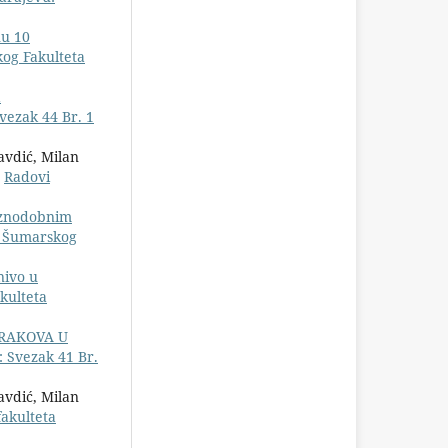
nu 10
kog Fakulteta
a
vezak 44 Br. 1
avdić, Milan
,
Radovi
aznodobnim
vi Šumarskog
nivo u
kulteta
TRAKOVA U
: Svezak 41 Br.
avdić, Milan
akulteta