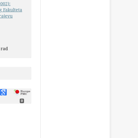
2002):
 Fakulteta
rajevu
 rad
0