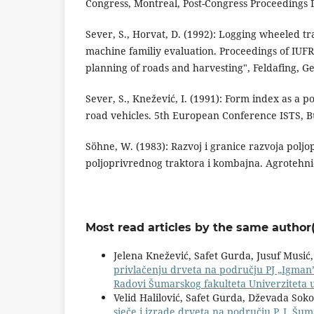
Congress, Montreal, Post-Congress Proceedings Div
Sever, S., Horvat, D. (1992): Logging wheeled tr
machine familiy evaluation. Proceedings of I
planning of roads and harvesting", Feldafing, Ge
Sever, S., Knežević, I. (1991): Form index as a pos
road vehicles. 5th European Conference ISTS, Buda
Söhne, W. (1983): Razvoj i granice razvoja polj
poljoprivrednog traktora i kombajna. Agrotehniča
Most read articles by the same author(
Jelena Knežević, Safet Gurda, Jusuf Musić,
privlačenju drveta na području PJ „Igman
Radovi Šumarskog fakulteta Univerziteta 
Velid Halilović, Safet Gurda, Dževada Sok
sječe i izrade drveta na području P. J. Šum