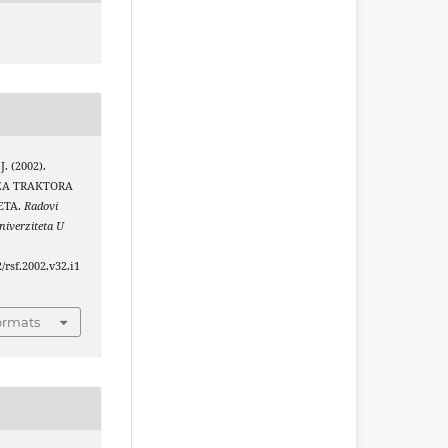
J. (2002).
ZA TRAKTORA
ETA.
Radovi
iverziteta U
2/rsf.2002.v32.i1
ormats