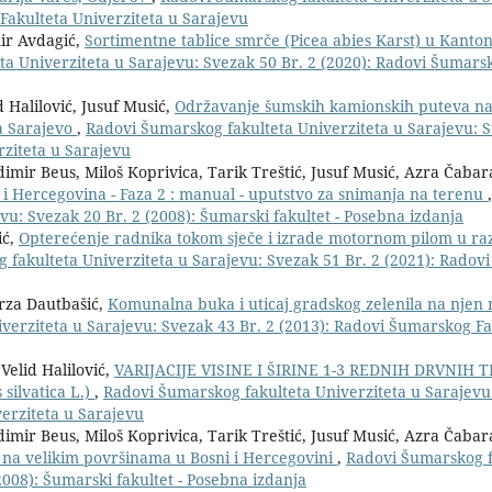
Fakulteta Univerziteta u Sarajevu
mir Avdagić,
Sortimentne tablice smrče (Picea abies Karst) u Kanto
a Univerziteta u Sarajevu: Svezak 50 Br. 2 (2020): Radovi Šumars
 Halilović, Jusuf Musić,
Održavanje šumskih kamionskih puteva n
a Sarajevo
,
Radovi Šumarskog fakulteta Univerziteta u Sarajevu: S
rziteta u Sarajevu
imir Beus, Miloš Koprivica, Tarik Treštić, Jusuf Musić, Azra Čabar
i Hercegovina - Faza 2 : manual - uputstvo za snimanja na terenu
u: Svezak 20 Br. 2 (2008): Šumarski fakultet - Posebna izdanja
ić,
Opterećenje radnika tokom sječe i izrade motornom pilom u r
 fakulteta Univerziteta u Sarajevu: Svezak 51 Br. 2 (2021): Rado
irza Dautbašić,
Komunalna buka i uticaj gradskog zelenila na njen 
verziteta u Sarajevu: Svezak 43 Br. 2 (2013): Radovi Šumarskog Fa
Velid Halilović,
VARIJACIJE VISINE I ŠIRINE 1-3 REDNIH DRVNIH 
ilvatica L.)
,
Radovi Šumarskog fakulteta Univerziteta u Sarajevu
erziteta u Sarajevu
imir Beus, Miloš Koprivica, Tarik Treštić, Jusuf Musić, Azra Čabar
na velikim površinama u Bosni i Hercegovini
,
Radovi Šumarskog f
2008): Šumarski fakultet - Posebna izdanja