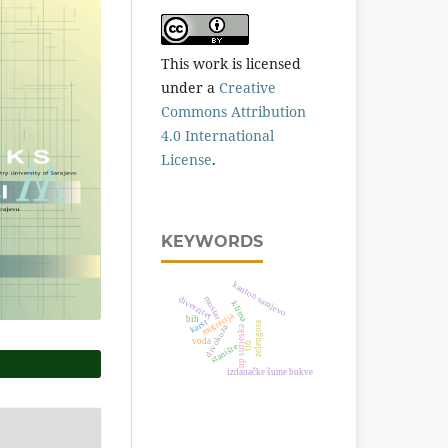
This work is licensed
under a
Creative
Commons Attribution
4.0 International
License
.
KEYWORDS
kanton sarajevo
mostar
diverzitet
klima
migracija
bih
karst
zelengora
divokoza
np sutjeska
voda
tlo
stanište
izdanačke šume bukve