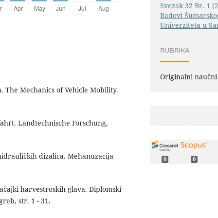
Svezak 32 Br. 1 (
Radovi Šumarskog
Univerziteta u Sa
RUBRIKA
Originalni naučni
. The Mechanics of Vehicle Mobility.
fahrt. Landtechnische Forschung,
 hidrauličkih dizalica. Mehanuzacija
0
0
ačajki harvestroskih glava. Diplomski
eb, str. 1 - 31.