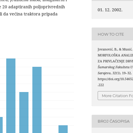
je 20 adaptiranih poljoprivrednih
01. 12. 2002.
ali da većina traktora pripada
HOW TO CITE
Jovanović, B., & Musić, 
MORFOLOŠKA ANALI
ZA PRIVLAČENJE DRV
Šumarskog Fakulteta Un
Sarajevu
,
32
(1), 19–32.
https://doi.org/10.5465
.222
More Citation F
BROJ ČASOPISA