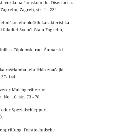
i vozila na šumskom tlu. Disertacija.
 Zagrebu, Zagreb, str. 1 - 234.
tehničko-tehnoloških karakteristika
i fakultet Sveučilišta u Zagrebu,
itnilica. Diplomski rad. Šumarski
.
oška raščlamba tehničkih značajki
137- 144.
hwerer Mulchgeräte zur
No. 10, str. 73 - 78.
 oder Spezialschlepper.
0.
genprüfung. Forsttechnische