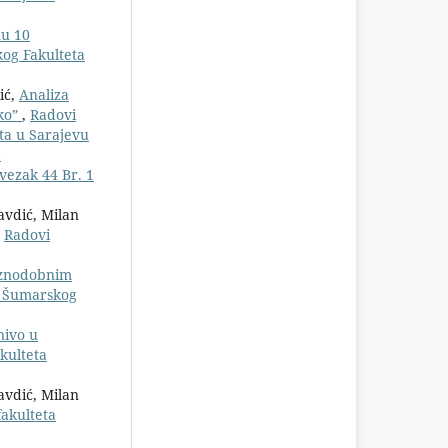
nu 10
kog Fakulteta
ić,
Analiza
sko”
,
Radovi
ta u Sarajevu
a
vezak 44 Br. 1
avdić, Milan
,
Radovi
aznodobnim
vi Šumarskog
nivo u
kulteta
avdić, Milan
akulteta