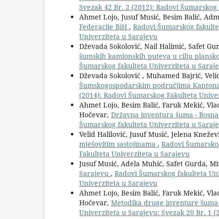
Svezak 42 Br. 2 (2012): Radovi Šumarskog 
Ahmet Lojo, Jusuf Musić, Besim Balić, Ad
Federacije BiH
,
Radovi Šumarskog fakultet
Univerziteta u Sarajevu
Dževada Sokolović, Nail Halimić, Safet Gu
šumskih kamionskih puteva u cilju plansk
Šumarskog fakulteta Univerziteta u Saraje
Dževada Sokolović , Muhamed Bajrić, Velid
Šumskogospodarskim područjima Kanton
(2014): Radovi Šumarskog Fakulteta Unive
Ahmet Lojo, Besim Balić, Faruk Mekić, Vlad
Hočevar,
Državna inventura šuma - Bosna 
Šumarskog fakulteta Univerziteta u Sarajev
Velid Halilović, Jusuf Musić, Jelena Knežev
mješovitim sastojinama
,
Radovi Šumarskog
Fakulteta Univerziteta u Sarajevu
Jusuf Musić, Adela Muhić, Safet Gurda, M
Sarajevu
,
Radovi Šumarskog fakulteta Uni
Univerziteta u Sarajevu
Ahmet Lojo, Besim Balić, Faruk Mekić, Vlad
Hočevar,
Metodika druge inventure šuma 
Univerziteta u Sarajevu: Svezak 20 Br. 1 (