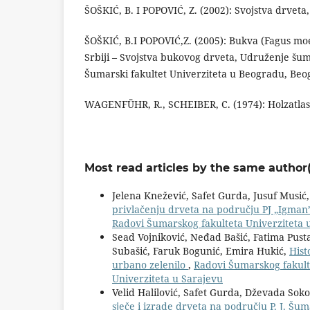
ŠOŠKIĆ, B. I POPOVIĆ, Z. (2002): Svojstva drveta
ŠOŠKIĆ, B.I POPOVIĆ,Z. (2005): Bukva (Fagus moe
Srbiji – Svojstva bukovog drveta, Udruženje šuma
Šumarski fakultet Univerziteta u Beogradu, Beo
WAGENFÜHR, R., SCHEIBER, C. (1974): Holzatlas
Most read articles by the same author(
Jelena Knežević, Safet Gurda, Jusuf Musić,
privlačenju drveta na području PJ „Igman
Radovi Šumarskog fakulteta Univerziteta 
Sead Vojniković, Neđad Bašić, Fatima Pust
Subašić, Faruk Bogunić, Emira Hukić,
Hist
urbano zelenilo
,
Radovi Šumarskog fakulte
Univerziteta u Sarajevu
Velid Halilović, Safet Gurda, Dževada Sok
sječe i izrade drveta na području P. J. Šum