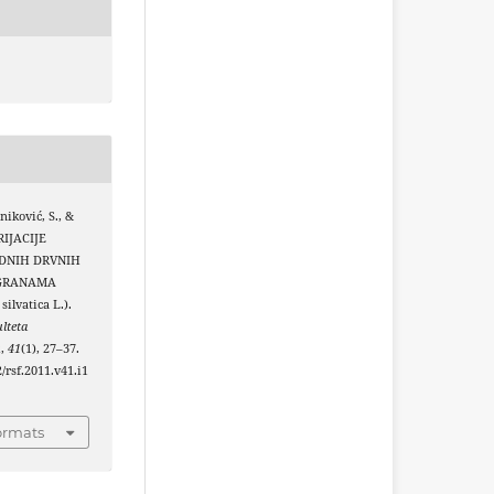
jniković, S., &
ARIJACIJE
REDNIH DRVNIH
 GRANAMA
ilvatica L.).
lteta
u
,
41
(1), 27–37.
2/rsf.2011.v41.i1
ormats