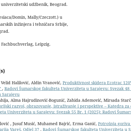
, univerzitetski udžbenik, Beograd.
siaca/Domin, Mally/Czeczott.) u
rskih inžinjera i tehničara Srbije,
grad.
 Fachbuchverlag, Leipzig.
s)
 Velid Halilović, Aldin Vranović,
Produktivnost skidera Ecotrac 120
ˮ
,
Radovi Šumarskog fakulteta Univerziteta u Sarajevu: Svezak 48 B
u Sarajevu
ahija, Alma Hajrudinović-Bogunić, Zahida Ademović, Mirsada Starč
orijski razvoj, obrazovanje, istraživanje i perspektive – Katedra za 
ta Univerziteta u Sarajevu: Svezak 55 Br. 1 (2025): Radovi Šumar
olović , Jusuf Musić, Muhamed Bajrić, Erma Ganić,
Potrošnja goriva 
arija Vareš, Odjel 37
,
Radovi Šumarskog fakulteta Univerziteta u S