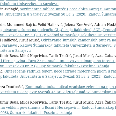
Fakulteta Univerziteta u Sarajevu
mir Avdagić,
Sortimentne tablice smrče (Picea abies Karst) u Kanto
a Univerziteta u Sarajevu: Svezak 50 Br. 2 (2020): Radovi Šumars
rda, Muhamed Bajrić, Velid Halilović, Jelena Knežević, Adnan Hodž
og otvaranja šuma na području GJ „Gornja Rakitnica”, ŠGP „Trnov
vu: Svezak 47 Br. 1 (2017): Radovi Šumarskog Fakulteta Univerzite
 Halilović, Jusuf Musić,
Održavanje šumskih kamionskih puteva n
a Sarajevo
,
Radovi Šumarskog fakulteta Univerziteta u Sarajevu: S
rziteta u Sarajevu
imir Beus, Miloš Koprivica, Tarik Treštić, Jusuf Musić, Azra Čabar
i Hercegovina - Faza 2 : manual - uputstvo za snimanja na terenu
u: Svezak 20 Br. 2 (2008): Šumarski fakultet - Posebna izdanja
ić,
Opterećenje radnika tokom sječe i izrade motornom pilom u r
 fakulteta Univerziteta u Sarajevu: Svezak 51 Br. 2 (2021): Rado
irza Dautbašić,
Komunalna buka i uticaj gradskog zelenila na njen 
verziteta u Sarajevu: Svezak 43 Br. 2 (2013): Radovi Šumarskog Fa
imir Beus, Miloš Koprivica, Tarik Treštić, Jusuf Musić, Azra Čabar
na velikim površinama u Bosni i Hercegovini
,
Radovi Šumarskog f
2008): Šumarski fakultet - Posebna izdanja