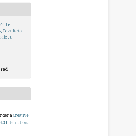
2011):
 Fakulteta
rajevu
 rad
under a
Creative
.0 International