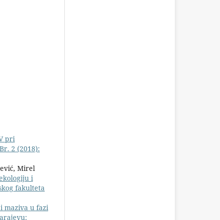
V pri
r. 2 (2018):
ević, Mirel
ekologiju i
skog fakulteta
i maziva u fazi
arajevu: