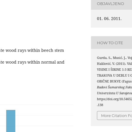
OBJAVLJENO
01. 06. 2011.
HOW TO CITE
iate wood rays within beech stem
Gurda, S., Musić, J., Vo
riate wood rays within normal and
Halilović, V. (2011). V
VISINE I ŠIRINE 1-3 
TRAKOVA U DEBLU I
OBIČNE BUKVE (Fagus s
Radovi Šumarskog Faku
Univerziteta U Sarajev
https://doi.org/10.5465
.138
More Citation F