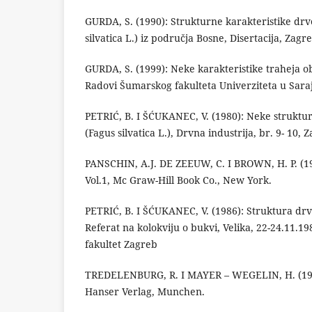
GURDA, S. (1990): Strukturne karakteristike dr
silvatica L.) iz područja Bosne, Disertacija, Zagr
GURDA, S. (1999): Neke karakteristike traheja ob
Radovi Šumarskog fakulteta Univerziteta u Saraje
PETRIĆ, B. I ŠĆUKANEC, V. (1980): Neke struktu
(Fagus silvatica L.), Drvna industrija, br. 9- 10, 
PANSCHIN, A.J. DE ZEEUW, C. I BROWN, H. P. (1
Vol.1, Mc Graw-Hill Book Co., New York.
PETRIĆ, B. I ŠĆUKANEC, V. (1986): Struktura drv
Referat na kolokviju o bukvi, Velika, 22-24.11.19
fakultet Zagreb
TREDELENBURG, R. I MAYER – WEGELIN, H. (1956)
Hanser Verlag, Munchen.