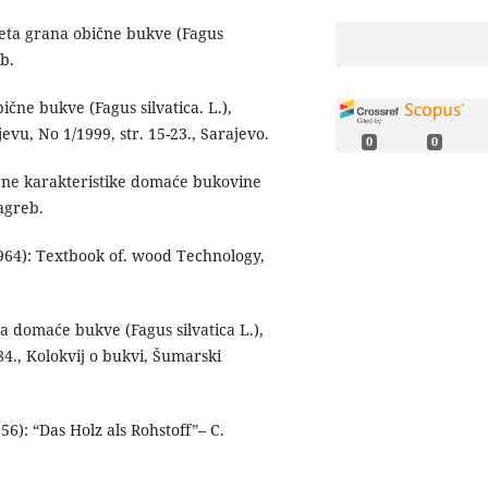
veta grana obične bukve (Fagus
eb.
ične bukve (Fagus silvatica. L.),
vu, No 1/1999, str. 15-23., Sarajevo.
0
0
rne karakteristike domaće bukovine
Zagreb.
964): Textbook of. wood Technology,
a domaće bukve (Fagus silvatica L.),
84., Kolokvij o bukvi, Šumarski
: “Das Holz als Rohstoff”– C.