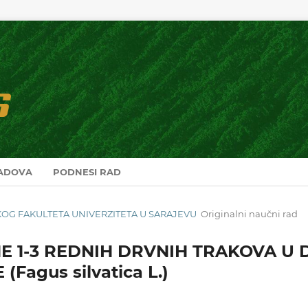
RADOVA
PODNESI RAD
RSKOG FAKULTETA UNIVERZITETA U SARAJEVU
Originalni naučni rad
INE 1-3 REDNIH DRVNIH TRAKOVA U 
agus silvatica L.)