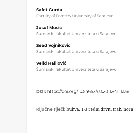
Safet Gurda
Faculty of Forestry University of Sarajevo
Jusuf Musić
Šumarski fakultet Univerziteta u Sarajevu
Sead Vojniković
Šumarski fakultet Univerziteta u Sarajevu
Velid Halilović
Šumarski fakultet Univerziteta u Sarajevu
DOI:
https://doi.org/10.54652/rsf.2011.v41.i1.138
bukva, 1-3 redni drvni trak, nor
Ključne riječi: