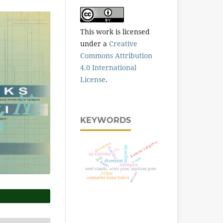
This work is licensed
under a
Creative
Commons Attribution
4.0 International
License
.
KEYWORDS
kanton sarajevo
divokoza
stanište
migracija
tlo
np sutjeska
bih
voda
diverzitet
karst
zelengora
seed stands; scots pine; austrian pine
mostar
klima
izdanačke šume bukve