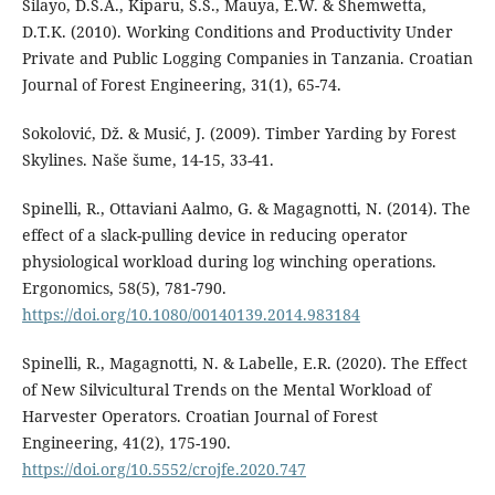
Silayo, D.S.A., Kiparu, S.S., Mauya, E.W. & Shemwetta,
D.T.K. (2010). Working Conditions and Productivity Under
Private and Public Logging Companies in Tanzania. Croatian
Journal of Forest Engineering, 31(1), 65-74.
Sokolović, Dž. & Musić, J. (2009). Timber Yarding by Forest
Skylines. Naše šume, 14-15, 33-41.
Spinelli, R., Ottaviani Aalmo, G. & Magagnotti, N. (2014). The
effect of a slack-pulling device in reducing operator
physiological workload during log winching operations.
Ergonomics, 58(5), 781-790.
https://doi.org/10.1080/00140139.2014.983184
Spinelli, R., Magagnotti, N. & Labelle, E.R. (2020). The Effect
of New Silvicultural Trends on the Mental Workload of
Harvester Operators. Croatian Journal of Forest
Engineering, 41(2), 175-190.
https://doi.org/10.5552/crojfe.2020.747