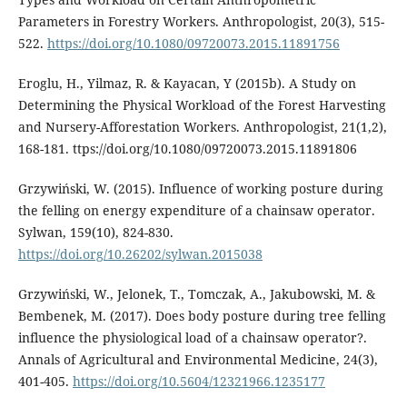
Parameters in Forestry Workers. Anthropologist, 20(3), 515-
522.
https://doi.org/10.1080/09720073.2015.11891756
Eroglu, H., Yilmaz, R. & Kayacan, Y (2015b). A Study on
Determining the Physical Workload of the Forest Harvesting
and Nursery-Afforestation Workers. Anthropologist, 21(1,2),
168-181. ttps://doi.org/10.1080/09720073.2015.11891806
Grzywiński, W. (2015). Influence of working posture during
the felling on energy expenditure of a chainsaw operator.
Sylwan, 159(10), 824-830.
https://doi.org/10.26202/sylwan.2015038
Grzywiński, W., Jelonek, T., Tomczak, A., Jakubowski, M. &
Bembenek, M. (2017). Does body posture during tree felling
influence the physiological load of a chainsaw operator?.
Annals of Agricultural and Environmental Medicine, 24(3),
401-405.
https://doi.org/10.5604/12321966.1235177