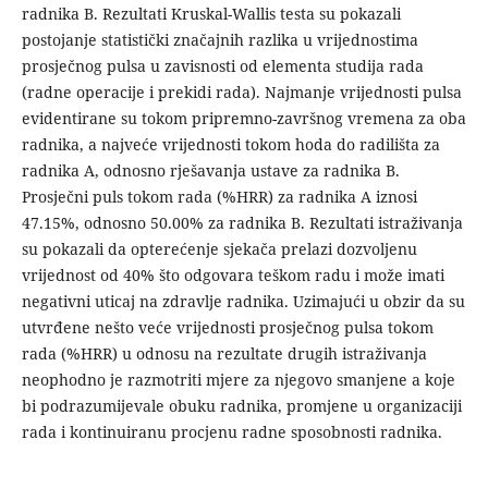
radnika B. Rezultati Kruskal-Wallis testa su pokazali
postojanje statistički značajnih razlika u vrijednostima
prosječnog pulsa u zavisnosti od elementa studija rada
(radne operacije i prekidi rada). Najmanje vrijednosti pulsa
evidentirane su tokom pripremno-završnog vremena za oba
radnika, a najveće vrijednosti tokom hoda do radilišta za
radnika A, odnosno rješavanja ustave za radnika B.
Prosječni puls tokom rada (%HRR) za radnika A iznosi
47.15%, odnosno 50.00% za radnika B. Rezultati istraživanja
su pokazali da opterećenje sjekača prelazi dozvoljenu
vrijednost od 40% što odgovara teškom radu i može imati
negativni uticaj na zdravlje radnika. Uzimajući u obzir da su
utvrđene nešto veće vrijednosti prosječnog pulsa tokom
rada (%HRR) u odnosu na rezultate drugih istraživanja
neophodno je razmotriti mjere za njegovo smanjene a koje
bi podrazumijevale obuku radnika, promjene u organizaciji
rada i kontinuiranu procjenu radne sposobnosti radnika.