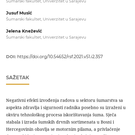
Šumarski fakultet, Univerzitet u Sarajevu
Jusuf Musić
Šumarski fakultet, Univerzitet u Sarajevu
Jelena Knežević
Šumarski fakultet, Univerzitet u Sarajevu
DOI:
https://doi.org/10.54652/rsf.2021.v51.i2.357
SAŽETAK
Negativni efekti izvođenja radova u sektoru šumarstva sa
aspekta zdravlja i sigurnosti radnika posebno su izraženi u
okviru tehnološkog procesa iskorištavanja šuma. Sječa
stabala i izrada šumskih drvnih sortimenata u Bosni i
Hercegovinin obavlja se motornim pilama, a privlačenje