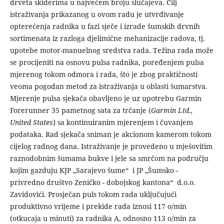
drveta skiderima u najvećem broju slučajeva. Cilj
istraživanja prikazanog u ovom radu je utvrđivanje
opterećenja radnika u fazi sječe i izrade šumskih drvnih
sortimenata iz razloga djelimične mehanizacije radova, tj.
upotebe motor-manuelnog sredstva rada. Težina rada može
se procijeniti na osnovu pulsa radnika, poređenjem pulsa
mjerenog tokom odmora i rada, što je zbog praktičnosti
veoma pogodan metod za istraživanja u oblasti šumarstva.
Mjerenje pulsa sjekača obavljeno je uz upotrebu Garmin
Forerunner 35 pametnog sata za trčanje (
Garmin Ltd.,
United States
) sa kontinuiranim mjerenjem i čuvanjem
podataka. Rad sjekača sniman je akcionom kamerom tokom
cijelog radnog dana. Istraživanje je provedeno u mješovitim
raznodobnim šumama bukve i jele sa smrčom na području
kojim gazduju KJP „Sarajevo šume“ i JP „Šumsko -
privredno društvo Zeničko - dobojskog kantona“ d.o.o.
Zavidovići. Prosječan puls tokom rada uključujući
produktivno vrijeme i prekide rada iznosi 117 o/min
(otkucaja u minuti) za radnika A, odnosno 113 o/min za