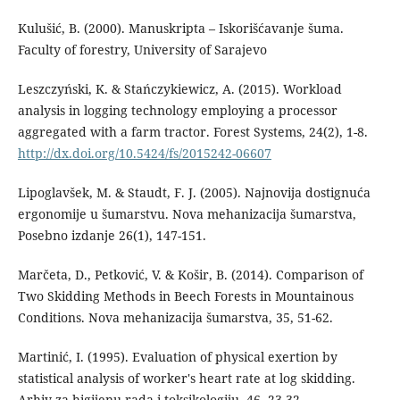
Kulušić, B. (2000). Manuskripta – Iskorišćavanje šuma.
Faculty of forestry, University of Sarajevo
Leszczyński, K. & Stańczykiewicz, A. (2015). Workload
analysis in logging technology employing a processor
aggregated with a farm tractor. Forest Systems, 24(2), 1-8.
http://dx.doi.org/10.5424/fs/2015242-06607
Lipoglavšek, M. & Staudt, F. J. (2005). Najnovija dostignuća
ergonomije u šumarstvu. Nova mehanizacija šumarstva,
Posebno izdanje 26(1), 147-151.
Marčeta, D., Petković, V. & Košir, B. (2014). Comparison of
Two Skidding Methods in Beech Forests in Mountainous
Conditions. Nova mehanizacija šumarstva, 35, 51-62.
Martinić, I. (1995). Evaluation of physical exertion by
statistical analysis of worker's heart rate at log skidding.
Arhiv za higijenu rada i toksikologiju, 46, 23-32.