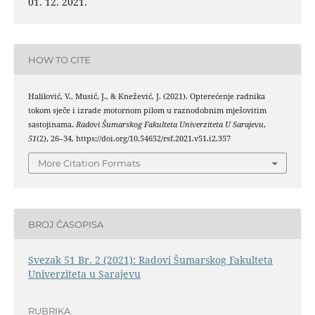
01. 12. 2021.
HOW TO CITE
Halilović, V., Musić, J., & Knežević, J. (2021). Opterećenje radnika
tokom sječe i izrade motornom pilom u raznodobnim mješovitim
sastojinama.
Radovi Šumarskog Fakulteta Univerziteta U Sarajevu
,
51
(2), 26–34. https://doi.org/10.54652/rsf.2021.v51.i2.357
More Citation Formats
BROJ ČASOPISA
Svezak 51 Br. 2 (2021): Radovi Šumarskog Fakulteta
Univerziteta u Sarajevu
RUBRIKA