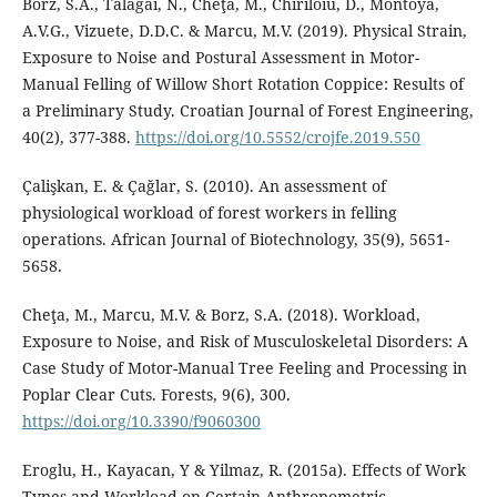
Borz, S.A., Talagai, N., Cheţa, M., Chiriloiu, D., Montoya,
A.V.G., Vizuete, D.D.C. & Marcu, M.V. (2019). Physical Strain,
Exposure to Noise and Postural Assessment in Motor-
Manual Felling of Willow Short Rotation Coppice: Results of
a Preliminary Study. Croatian Journal of Forest Engineering,
40(2), 377-388.
https://doi.org/10.5552/crojfe.2019.550
Ҫalişkan, E. & Ҫağlar, S. (2010). An assessment of
physiological workload of forest workers in felling
operations. African Journal of Biotechnology, 35(9), 5651-
5658.
Cheţa, M., Marcu, M.V. & Borz, S.A. (2018). Workload,
Exposure to Noise, and Risk of Musculoskeletal Disorders: A
Case Study of Motor-Manual Tree Feeling and Processing in
Poplar Clear Cuts. Forests, 9(6), 300.
https://doi.org/10.3390/f9060300
Eroglu, H., Kayacan, Y & Yilmaz, R. (2015a). Effects of Work
Types and Workload on Certain Anthropometric