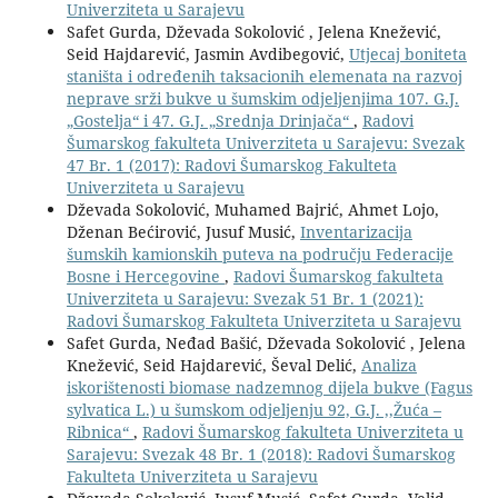
Univerziteta u Sarajevu
Safet Gurda, Dževada Sokolović , Jelena Knežević,
Seid Hajdarević, Jasmin Avdibegović,
Utjecaj boniteta
staništa i određenih taksacionih elemenata na razvoj
neprave srži bukve u šumskim odjeljenjima 107. G.J.
„Gostelja“ i 47. G.J. „Srednja Drinjača“
,
Radovi
Šumarskog fakulteta Univerziteta u Sarajevu: Svezak
47 Br. 1 (2017): Radovi Šumarskog Fakulteta
Univerziteta u Sarajevu
Dževada Sokolović, Muhamed Bajrić, Ahmet Lojo,
Dženan Bećirović, Jusuf Musić,
Inventarizacija
šumskih kamionskih puteva na području Federacije
Bosne i Hercegovine
,
Radovi Šumarskog fakulteta
Univerziteta u Sarajevu: Svezak 51 Br. 1 (2021):
Radovi Šumarskog Fakulteta Univerziteta u Sarajevu
Safet Gurda, Neđad Bašić, Dževada Sokolović , Jelena
Knežević, Seid Hajdarević, Ševal Delić,
Analiza
iskorištenosti biomase nadzemnog dijela bukve (Fagus
sylvatica L.) u šumskom odjeljenju 92, G.J. ,,Žuća –
Ribnica“
,
Radovi Šumarskog fakulteta Univerziteta u
Sarajevu: Svezak 48 Br. 1 (2018): Radovi Šumarskog
Fakulteta Univerziteta u Sarajevu