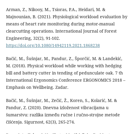
Arman, Z., Nikooy, M., Tsioras, P.A., Heidari, M. &
Majnounian, B. (2021). Physiological workload evaluation by
means of heart rate monitoring during motor-manual
clearcutting operations. International Journal of Forest
Engineering, 32(2), 91-102.
https://doi.org/10.1080/14942119.2021.1868238
Bačić, M., Šušnjar, M., Pandur, Z., Šporčić, M. & Landekić,
M. (2018). Physical workload while working with hedging
bill and battery cutter in tending of pedunculate oak. 7 th
International Ergonomics Conference ERGONOMICS 2018 –
Emphasis on Wellbeing. Zadar.
Bačić, M., Šušnjar, M., Zečić, Ž., Koren, S., Kolarić, M. &
Pandur, Z. (2020). Dnevna izloženost vibracijama u
šumarstvu: razlika između ručne i ručno-strojne metode
čišćenja. Sigurnost, 62(3), 265-274.