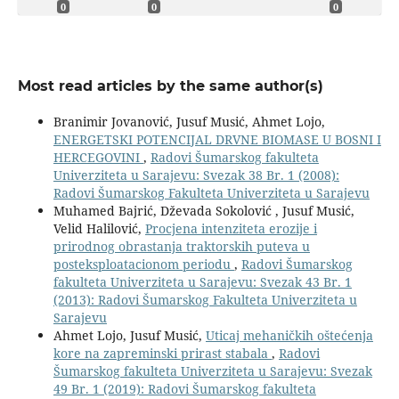
0
0
0
Most read articles by the same author(s)
Branimir Jovanović, Jusuf Musić, Ahmet Lojo,
ENERGETSKI POTENCIJAL DRVNE BIOMASE U BOSNI I
HERCEGOVINI
,
Radovi Šumarskog fakulteta
Univerziteta u Sarajevu: Svezak 38 Br. 1 (2008):
Radovi Šumarskog Fakulteta Univerziteta u Sarajevu
Muhamed Bajrić, Dževada Sokolović , Jusuf Musić,
Velid Halilović,
Procjena intenziteta erozije i
prirodnog obrastanja traktorskih puteva u
posteksploatacionom periodu
,
Radovi Šumarskog
fakulteta Univerziteta u Sarajevu: Svezak 43 Br. 1
(2013): Radovi Šumarskog Fakulteta Univerziteta u
Sarajevu
Ahmet Lojo, Jusuf Musić,
Uticaj mehaničkih oštećenja
kore na zapreminski prirast stabala
,
Radovi
Šumarskog fakulteta Univerziteta u Sarajevu: Svezak
49 Br. 1 (2019): Radovi Šumarskog fakulteta