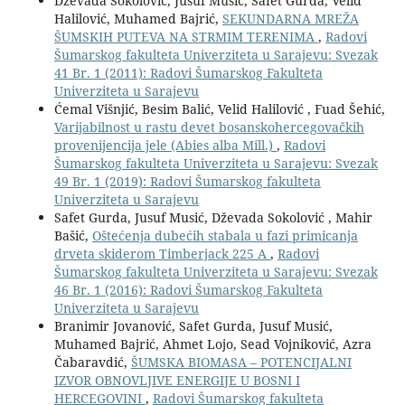
Dževada Sokolović, Jusuf Musić, Safet Gurda, Velid
Halilović, Muhamed Bajrić,
SEKUNDARNA MREŽA
ŠUMSKIH PUTEVA NA STRMIM TERENIMA
,
Radovi
Šumarskog fakulteta Univerziteta u Sarajevu: Svezak
41 Br. 1 (2011): Radovi Šumarskog Fakulteta
Univerziteta u Sarajevu
Ćemal Višnjić, Besim Balić, Velid Halilović , Fuad Šehić,
Varijabilnost u rastu devet bosanskohercegovačkih
provenijencija jele (Abies alba Mill.)
,
Radovi
Šumarskog fakulteta Univerziteta u Sarajevu: Svezak
49 Br. 1 (2019): Radovi Šumarskog fakulteta
Univerziteta u Sarajevu
Safet Gurda, Jusuf Musić, Dževada Sokolović , Mahir
Bašić,
Oštećenja dubećih stabala u fazi primicanja
drveta skiderom Timberjack 225 A
,
Radovi
Šumarskog fakulteta Univerziteta u Sarajevu: Svezak
46 Br. 1 (2016): Radovi Šumarskog Fakulteta
Univerziteta u Sarajevu
Branimir Jovanović, Safet Gurda, Jusuf Musić,
Muhamed Bajrić, Ahmet Lojo, Sead Vojniković, Azra
Čabaravdić,
ŠUMSKA BIOMASA – POTENCIJALNI
IZVOR OBNOVLJIVE ENERGIJE U BOSNI I
HERCEGOVINI
,
Radovi Šumarskog fakulteta