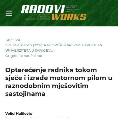
ARHIVA
SVEZAK 51 BR. 2 (2021): RADOVI ŠUMARSKOG FAKULTETA
UNIVERZITETA U SARAJEVU
Originalni naučni rad
Opterećenje radnika tokom
sječe i izrade motornom pilom u
raznodobnim mješovitim
sastojinama
Velid Halilović