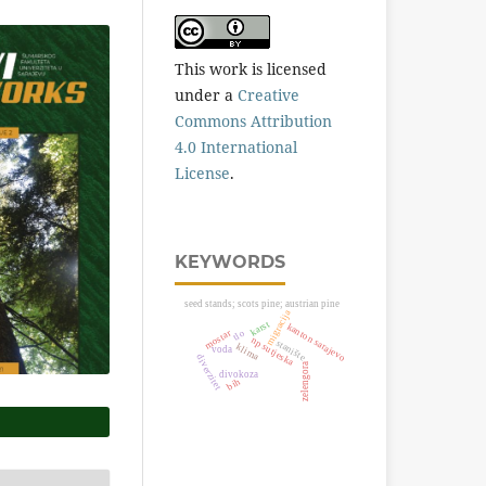
This work is licensed
under a
Creative
Commons Attribution
4.0 International
License
.
KEYWORDS
seed stands; scots pine; austrian pine
migracija
karst
kanton sarajevo
mostar
tlo
np sutjeska
stanište
klima
voda
diverzitet
zelengora
divokoza
bih