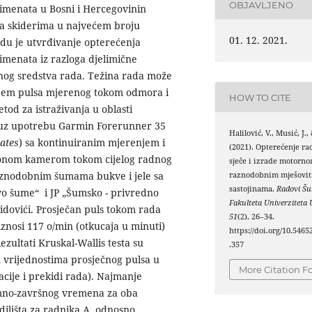
OBJAVLJENO
timenata u Bosni i Hercegovinin
ta skiderima u najvećem broju
01. 12. 2021.
adu je utvrđivanje opterećenja
timenata iz razloga djelimične
nog sredstva rada. Težina rada može
enjem pulsa mjerenog tokom odmora i
HOW TO CITE
od za istraživanja u oblasti
e uz upotrebu Garmin Forerunner 35
Halilović, V., Musić, J.,
tates
) sa kontinuiranim mjerenjem i
(2021). Opterećenje r
ionom kamerom tokom cijelog radnog
sječe i izrade motorn
raznodobnim šumama bukve i jele sa
raznodobnim mješovi
sastojinama.
Radovi Š
o šume“ i JP „Šumsko - privredno
Fakulteta Univerziteta 
idovići. Prosječan puls tokom rada
51
(2), 26–34.
znosi 117 o/min (otkucaja u minuti)
https://doi.org/10.5465
zultati Kruskal-Wallis testa su
.357
 u vrijednostima prosječnog pulsa u
More Citation F
acije i prekidi rada). Najmanje
emno-završnog vremena za oba
dilišta za radnika A, odnosno