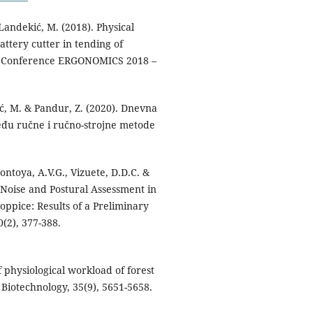
 Landekić, M. (2018). Physical
ttery cutter in tending of
cs Conference ERGONOMICS 2018 –
rić, M. & Pandur, Z. (2020). Dnevna
među ručne i ručno-strojne metode
Montoya, A.V.G., Vizuete, D.D.C. &
 Noise and Postural Assessment in
oppice: Results of a Preliminary
0(2), 377-388.
f physiological workload of forest
 Biotechnology, 35(9), 5651-5658.