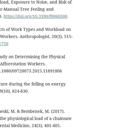
load, Exposure to Noise, and Risk of
or-Manual Tree Feeling and
0.
https://doi.org/10.3390/f9060300
fects of Work Types and Workload on
Workers. Anthropologist, 20(3), 515-
1756
Study on Determining the Physical
Afforestation Workers.
/10.1080/09720073.2015.11891806
ture during the felling on energy
(10), 824-830.
owski, M. & Bembenek, M. (2017).
the physiological load of a chainsaw
ntal Medicine, 24(3), 401-405.