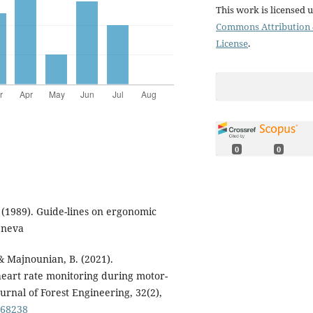
This work is licensed 
Commons Attribution 4
License
.
0
0
. (1989). Guide-lines on ergonomic
Geneva
 & Majnounian, B. (2021).
heart rate monitoring during motor-
urnal of Forest Engineering, 32(2),
868238