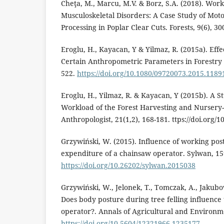
Cheţa, M., Marcu, M.V. & Borz, S.A. (2018). Work
Musculoskeletal Disorders: A Case Study of Mot
Processing in Poplar Clear Cuts. Forests, 9(6), 30
Eroglu, H., Kayacan, Y & Yilmaz, R. (2015a). Ef
Certain Anthropometric Parameters in Forestry 
522.
https://doi.org/10.1080/09720073.2015.1189
Eroglu, H., Yilmaz, R. & Kayacan, Y (2015b). A 
Workload of the Forest Harvesting and Nursery-
Anthropologist, 21(1,2), 168-181. ttps://doi.org
Grzywiński, W. (2015). Influence of working pos
expenditure of a chainsaw operator. Sylwan, 159
https://doi.org/10.26202/sylwan.2015038
Grzywiński, W., Jelonek, T., Tomczak, A., Jakub
Does body posture during tree felling influence 
operator?. Annals of Agricultural and Environme
https://doi.org/10.5604/12321966.1235177