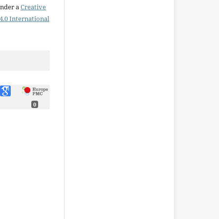
under a
Creative
.0 International
0