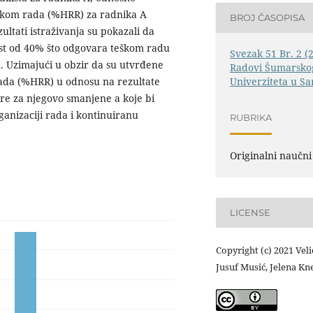
 tokom rada (%HRR) za radnika A
BROJ ČASOPISA
ltati istraživanja su pokazali da
ost od 40% što odgovara teškom radu
Svezak 51 Br. 2 (
a. Uzimajući u obzir da su utvrđene
Radovi Šumarskog
Univerziteta u Sa
rada (%HRR) u odnosu na rezultate
re za njegovo smanjene a koje bi
nizaciji rada i kontinuiranu
RUBRIKA
Originalni naučni
LICENSE
Copyright (c) 2021 Veli
Jusuf Musić, Jelena Kn