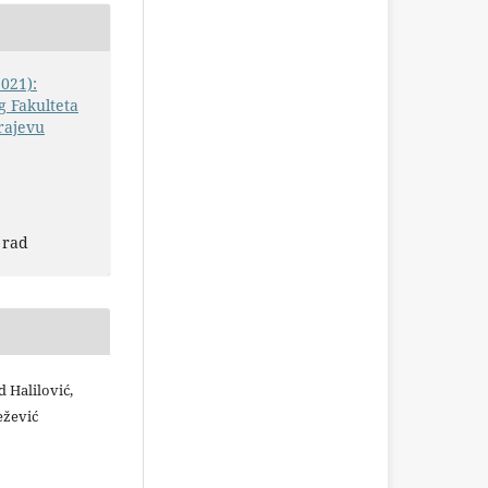
2021):
 Fakulteta
rajevu
 rad
d Halilović,
ežević