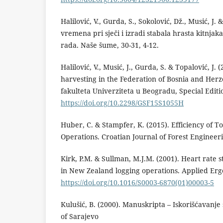
Halilović, V., Gurda, S., Sokolović, Dž., Musić, J.
vremena pri sječi i izradi stabala hrasta kitnj
rada. Naše šume, 30-31, 4-12.
Halilović, V., Musić, J., Gurda, S. & Topalović, J.
harvesting in the Federation of Bosnia and Her
fakulteta Univerziteta u Beogradu, Special Editio
https://doi.org/10.2298/GSF15S1055H
Huber, C. & Stampfer, K. (2015). Efficiency of 
Operations. Croatian Journal of Forest Engineeri
Kirk, P.M. & Sullman, M.J.M. (2001). Heart rate s
in New Zealand logging operations. Applied Ergo
https://doi.org/10.1016/S0003-6870(01)00003-5
Kulušić, B. (2000). Manuskripta – Iskorišćavanje 
of Sarajevo