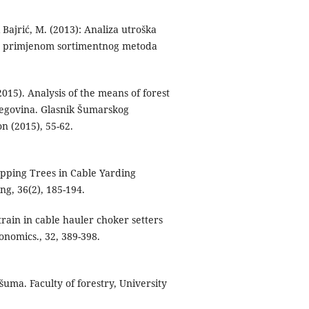
 & Bajrić, M. (2013): Analiza utroška
aka primjenom sortimentnog metoda
 (2015). Analysis of the means of forest
zegovina. Glasnik Šumarskog
n (2015), 55-62.
Topping Trees in Cable Yarding
ng, 36(2), 185-194.
train in cable hauler choker setters
nomics., 32, 389-398.
šuma. Faculty of forestry, University