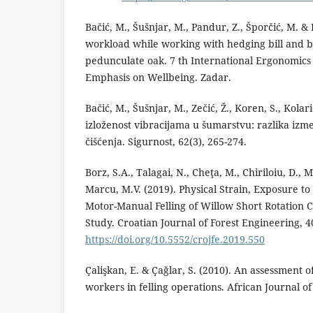
Bačić, M., Šušnjar, M., Pandur, Z., Šporčić, M. &
workload while working with hedging bill and ba
pedunculate oak. 7 th International Ergonomi
Emphasis on Wellbeing. Zadar.
Bačić, M., Šušnjar, M., Zečić, Ž., Koren, S., Kola
izloženost vibracijama u šumarstvu: razlika iz
čišćenja. Sigurnost, 62(3), 265-274.
Borz, S.A., Talagai, N., Cheţa, M., Chiriloiu, D., 
Marcu, M.V. (2019). Physical Strain, Exposure to
Motor-Manual Felling of Willow Short Rotation C
Study. Croatian Journal of Forest Engineering, 4
https://doi.org/10.5552/crojfe.2019.550
Ҫalişkan, E. & Ҫağlar, S. (2010). An assessment o
workers in felling operations. African Journal of