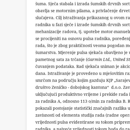
šuma. Sječa stabala i izrada šumskih drvnih sor
obavlja se motornim pilama, a privlačenje drve
slučajeva. Cilj istraživanja prikazanog u ovom r
radnika u fazi sječe i izrade šumskih drvnih sor
mehanizacije radova, tj. upotebe motor-manuel
se procijeniti na osnovu pulsa radnika, poređ
rada, što je zbog praktičnosti veoma pogodan met
šumarstva. Mjerenje pulsa sjekača obavljeno j
pametnog sata za trčanje (
Garmin Ltd., United S
čuvanjem podataka. Rad sjekača sniman je akc
dana. Istraživanje je provedeno u mješovitim 
smrčom na području kojim gazduju KJP „Sarajev
društvo Zeničko - dobojskog kantona“ d.o.o. Zav
uključujući produktivno vrijeme i prekide rada i
za radnika A, odnosno 113 o/min za radnika B. Re
pokazali postojanje statistički značajnih razlika
zavisnosti od elementa studija rada (radne oper
vrijednosti pulsa evidentirane su tokom pripr
radnika, a najveće vrijednosti tokom hoda do ra