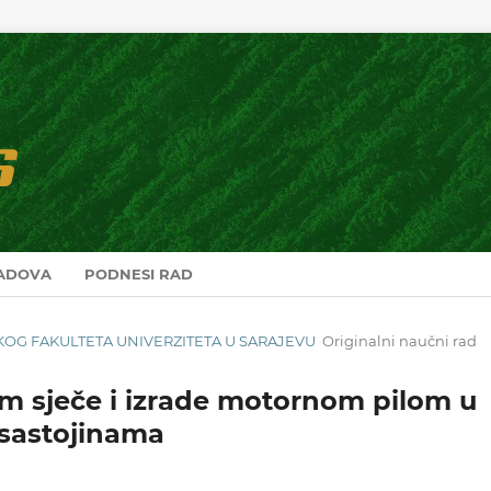
RADOVA
PODNESI RAD
RSKOG FAKULTETA UNIVERZITETA U SARAJEVU
Originalni naučni rad
m sječe i izrade motornom pilom u
sastojinama