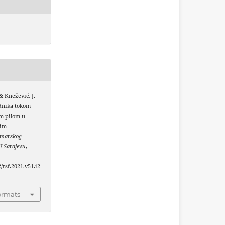
 & Knežević, J.
adnika tokom
om pilom u
tim
umarskog
U Sarajevu
,
2/rsf.2021.v51.i2
ormats