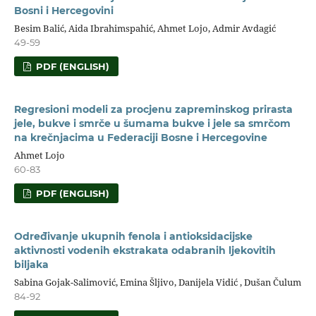
Bosni i Hercegovini
Besim Balić, Aida Ibrahimspahić, Ahmet Lojo, Admir Avdagić
49-59
PDF (ENGLISH)
Regresioni modeli za procjenu zapreminskog prirasta
jele, bukve i smrče u šumama bukve i jele sa smrčom
na krečnjacima u Federaciji Bosne i Hercegovine
Ahmet Lojo
60-83
PDF (ENGLISH)
Određivanje ukupnih fenola i antioksidacijske
aktivnosti vodenih ekstrakata odabranih ljekovitih
biljaka
Sabina Gojak-Salimović, Emina Šljivo, Danijela Vidić , Dušan Čulum
84-92