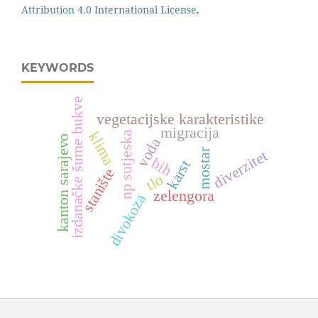
Attribution 4.0 International License
.
KEYWORDS
izdanačke šume bukve
vegetacijske karakteristike
migracija
klima
np sutjeska
kanton sarajevo
voda
mostar
diverzitet
bih
karst
stanište
tlo
zelengora
divokoza