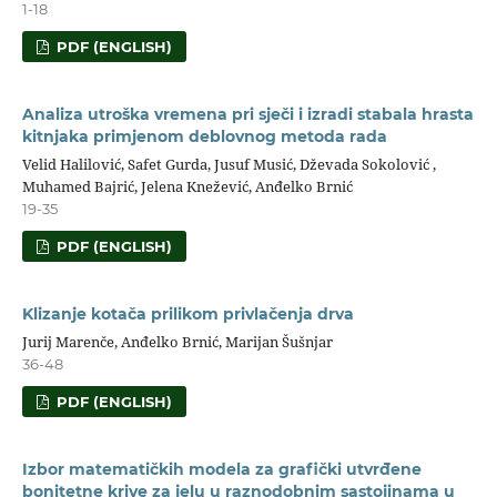
1-18
PDF (ENGLISH)
Analiza utroška vremena pri sječi i izradi stabala hrasta
kitnjaka primjenom deblovnog metoda rada
Velid Halilović, Safet Gurda, Jusuf Musić, Dževada Sokolović ,
Muhamed Bajrić, Jelena Knežević, Anđelko Brnić
19-35
PDF (ENGLISH)
Klizanje kotača prilikom privlačenja drva
Jurij Marenče, Anđelko Brnić, Marijan Šušnjar
36-48
PDF (ENGLISH)
Izbor matematičkih modela za grafički utvrđene
bonitetne krive za jelu u raznodobnim sastojinama u