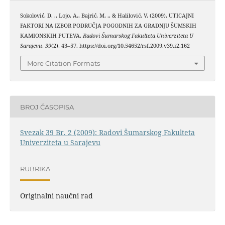
Sokolović, D. ., Lojo, A., Bajrić, M. ., & Halilović, V. (2009). UTICAJNI
FAKTORI NA IZBOR PODRUČJA POGODNIH ZA GRADNJU ŠUMSKIH
KAMIONSKIH PUTEVA.
Radovi Šumarskog Fakulteta Univerziteta U
Sarajevu
,
39
(2), 43–57. https://doi.org/10.54652/rsf.2009.v39.i2.162
More Citation Formats
BROJ ČASOPISA
Svezak 39 Br. 2 (2009): Radovi Šumarskog Fakulteta
Univerziteta u Sarajevu
RUBRIKA
Originalni naučni rad