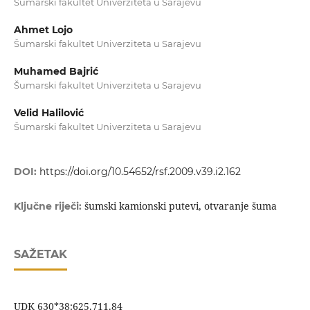
Šumarski fakultet Univerziteta u Sarajevu
Ahmet Lojo
Šumarski fakultet Univerziteta u Sarajevu
Muhamed Bajrić
Šumarski fakultet Univerziteta u Sarajevu
Velid Halilović
Šumarski fakultet Univerziteta u Sarajevu
DOI:
https://doi.org/10.54652/rsf.2009.v39.i2.162
šumski kamionski putevi, otvaranje šuma
Ključne riječi:
SAŽETAK
UDK 630*38:625.711.84