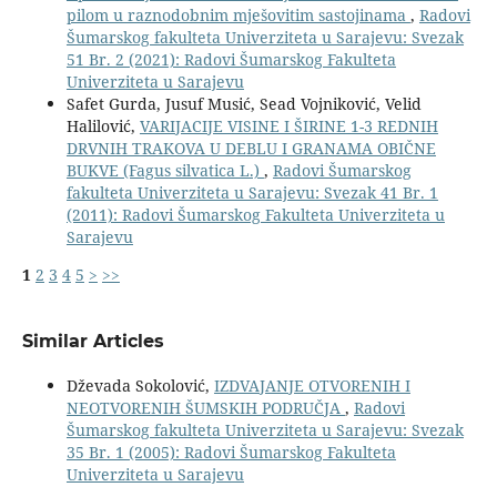
pilom u raznodobnim mješovitim sastojinama
,
Radovi
Šumarskog fakulteta Univerziteta u Sarajevu: Svezak
51 Br. 2 (2021): Radovi Šumarskog Fakulteta
Univerziteta u Sarajevu
Safet Gurda, Jusuf Musić, Sead Vojniković, Velid
Halilović,
VARIJACIJE VISINE I ŠIRINE 1-3 REDNIH
DRVNIH TRAKOVA U DEBLU I GRANAMA OBIČNE
BUKVE (Fagus silvatica L.)
,
Radovi Šumarskog
fakulteta Univerziteta u Sarajevu: Svezak 41 Br. 1
(2011): Radovi Šumarskog Fakulteta Univerziteta u
Sarajevu
1
2
3
4
5
>
>>
Similar Articles
Dževada Sokolović,
IZDVAJANJE OTVORENIH I
NEOTVORENIH ŠUMSKIH PODRUČJA
,
Radovi
Šumarskog fakulteta Univerziteta u Sarajevu: Svezak
35 Br. 1 (2005): Radovi Šumarskog Fakulteta
Univerziteta u Sarajevu