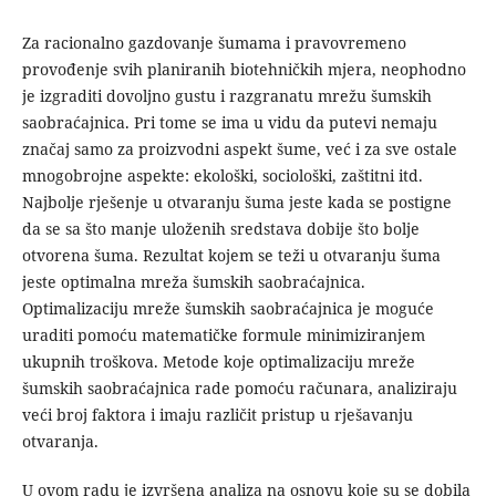
Za racionalno gazdovanje šumama i pravovremeno
provođenje svih planiranih biotehničkih mjera, neophodno
je izgraditi dovoljno gustu i razgranatu mrežu šumskih
saobraćajnica. Pri tome se ima u vidu da putevi nemaju
značaj samo za proizvodni aspekt šume, već i za sve ostale
mnogobrojne aspekte: ekološki, sociološki, zaštitni itd.
Najbolje rješenje u otvaranju šuma jeste kada se postigne
da se sa što manje uloženih sredstava dobije što bolje
otvorena šuma. Rezultat kojem se teži u otvaranju šuma
jeste optimalna mreža šumskih saobraćajnica.
Optimalizaciju mreže šumskih saobraćajnica je moguće
uraditi pomoću matematičke formule minimiziranjem
ukupnih troškova. Metode koje optimalizaciju mreže
šumskih saobraćajnica rade pomoću računara, analiziraju
veći broj faktora i imaju različit pristup u rješavanju
otvaranja.
U ovom radu je izvršena analiza na osnovu koje su se dobila