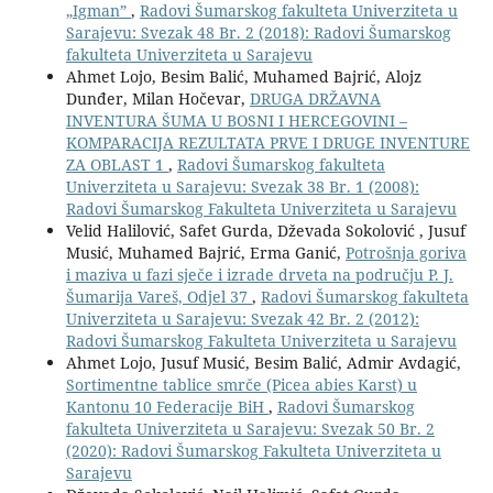
„Igmanˮ
,
Radovi Šumarskog fakulteta Univerziteta u
Sarajevu: Svezak 48 Br. 2 (2018): Radovi Šumarskog
fakulteta Univerziteta u Sarajevu
Ahmet Lojo, Besim Balić, Muhamed Bajrić, Alojz
Dunđer, Milan Hočevar,
DRUGA DRŽAVNA
INVENTURA ŠUMA U BOSNI I HERCEGOVINI –
KOMPARACIJA REZULTATA PRVE I DRUGE INVENTURE
ZA OBLAST 1
,
Radovi Šumarskog fakulteta
Univerziteta u Sarajevu: Svezak 38 Br. 1 (2008):
Radovi Šumarskog Fakulteta Univerziteta u Sarajevu
Velid Halilović, Safet Gurda, Dževada Sokolović , Jusuf
Musić, Muhamed Bajrić, Erma Ganić,
Potrošnja goriva
i maziva u fazi sječe i izrade drveta na području P. J.
Šumarija Vareš, Odjel 37
,
Radovi Šumarskog fakulteta
Univerziteta u Sarajevu: Svezak 42 Br. 2 (2012):
Radovi Šumarskog Fakulteta Univerziteta u Sarajevu
Ahmet Lojo, Jusuf Musić, Besim Balić, Admir Avdagić,
Sortimentne tablice smrče (Picea abies Karst) u
Kantonu 10 Federacije BiH
,
Radovi Šumarskog
fakulteta Univerziteta u Sarajevu: Svezak 50 Br. 2
(2020): Radovi Šumarskog Fakulteta Univerziteta u
Sarajevu