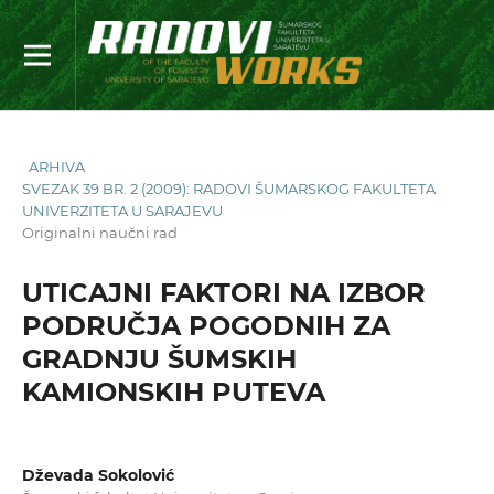
ARHIVA
SVEZAK 39 BR. 2 (2009): RADOVI ŠUMARSKOG FAKULTETA
UNIVERZITETA U SARAJEVU
Originalni naučni rad
UTICAJNI FAKTORI NA IZBOR
PODRUČJA POGODNIH ZA
GRADNJU ŠUMSKIH
KAMIONSKIH PUTEVA
Dževada Sokolović