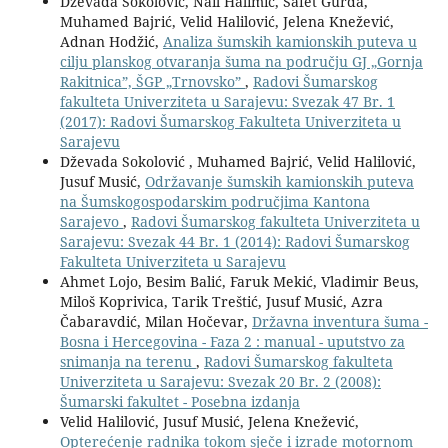
Dževada Sokolović, Nail Halimić, Safet Gurda,
Muhamed Bajrić, Velid Halilović, Jelena Knežević,
Adnan Hodžić,
Analiza šumskih kamionskih puteva u
cilju planskog otvaranja šuma na području GJ „Gornja
Rakitnica”, ŠGP „Trnovsko”
,
Radovi Šumarskog
fakulteta Univerziteta u Sarajevu: Svezak 47 Br. 1
(2017): Radovi Šumarskog Fakulteta Univerziteta u
Sarajevu
Dževada Sokolović , Muhamed Bajrić, Velid Halilović,
Jusuf Musić,
Održavanje šumskih kamionskih puteva
na Šumskogospodarskim područjima Kantona
Sarajevo
,
Radovi Šumarskog fakulteta Univerziteta u
Sarajevu: Svezak 44 Br. 1 (2014): Radovi Šumarskog
Fakulteta Univerziteta u Sarajevu
Ahmet Lojo, Besim Balić, Faruk Mekić, Vladimir Beus,
Miloš Koprivica, Tarik Treštić, Jusuf Musić, Azra
Čabaravdić, Milan Hočevar,
Državna inventura šuma -
Bosna i Hercegovina - Faza 2 : manual - uputstvo za
snimanja na terenu
,
Radovi Šumarskog fakulteta
Univerziteta u Sarajevu: Svezak 20 Br. 2 (2008):
Šumarski fakultet - Posebna izdanja
Velid Halilović, Jusuf Musić, Jelena Knežević,
Opterećenje radnika tokom sječe i izrade motornom