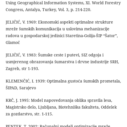
Using Geographical Information Systems, XI. World Forestry
Congress, Antalya, Turkey, Vol. 3, p. 214-220.
JELIČIĆ, V. 1969: Ekonomski aspekti optimalne strukture
mreže šumskih komunikacija u uslovima mehanizacije
radova u gospodarskoj jedinici Staretina-Golija-ŠIP “Šator”,
Glamoč
JELIČIĆ, V. 1983: Šumske ceste i putevi, SIZ odgoja i
usmjerenog obrazovanja šumarstva i drvne industrije SRH,
Zagreb, str 1-193.
KLEMENČIĆ, I. 1939: Optimalna gustoća šumskih prometala,
ŠIPAD, Sarajevo
KRČ, J. 1995: Model napovedovanja oblika spravila lesa,
Magistrsko delo, Ljubljana, Biotehniška fakulteta, Oddelek
za gozdarstvo, str. 1-115.
PENTEK, T. 2002: Računalni modeli optimizacije mreže