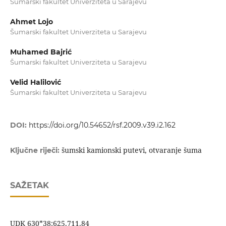
Šumarski fakultet Univerziteta u Sarajevu
Ahmet Lojo
Šumarski fakultet Univerziteta u Sarajevu
Muhamed Bajrić
Šumarski fakultet Univerziteta u Sarajevu
Velid Halilović
Šumarski fakultet Univerziteta u Sarajevu
DOI:
https://doi.org/10.54652/rsf.2009.v39.i2.162
šumski kamionski putevi, otvaranje šuma
Ključne riječi:
SAŽETAK
UDK 630*38:625.711.84