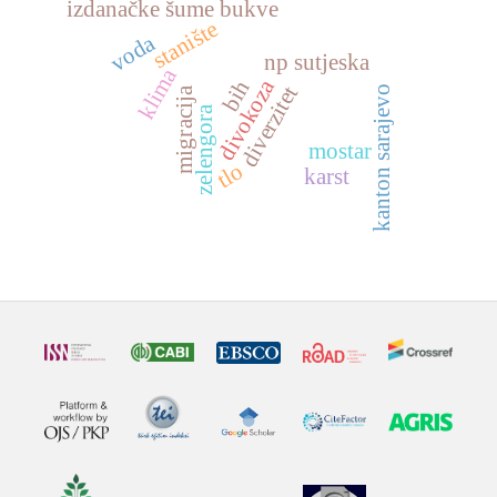
izdanačke šume bukve
stanište
voda
np sutjeska
klima
divokoza
bih
diverzitet
kanton sarajevo
migracija
zelengora
mostar
tlo
karst