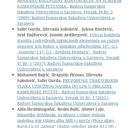
MODERNE KOLOVOZNE KONSTRUKCIJE NA ŠUMSKIM
KAMIONSKIM PUTEVIMA
,
Radovi Šumarskog
fakulteta Univerziteta u Sarajevu: Svezak 39 Br. 2
(2009): Radovi Šumarskog Fakulteta Univerziteta u
Sarajevu
Safet Gurda, Dževada Sokolović , Jelena Knežević,
Seid Hajdarević, Jasmin Avdibegović,
Utjecaj boniteta
staništa i određenih taksacionih elemenata na razvoj
neprave srži bukve u šumskim odjeljenjima 107. G.J.
„Gostelja“ i 47. G.J. „Srednja Drinjača“
,
Radovi
Šumarskog fakulteta Univerziteta u Sarajevu: Svezak
47 Br. 1 (2017): Radovi Šumarskog Fakulteta
Univerziteta u Sarajevu
Muhamed Bajrić, Dragutin Pičman, Dževada
Sokolović, Safet Gurda,
PREVOĐENJE TRAKTORSKIH
VLAKA UZDUŽNOG NAGIBA DO 12% U PRILAZNE
KAMIONSKE PUTEVE
,
Radovi Šumarskog fakulteta
Univerziteta u Sarajevu: Svezak 41 Br. 1 (2011):
Radovi Šumarskog Fakulteta Univerziteta u Sarajevu
Aida Ibrahimspahić, Besim Balić, Ahmet Lojo,
Dinamika debljinske strukture i visine stabala
sastojina jele (Abies alba Mill.) i smrče (Picea abies
Karst.) u GJ „Igman“ (stalne ogledne plohe 43 i 58)
,