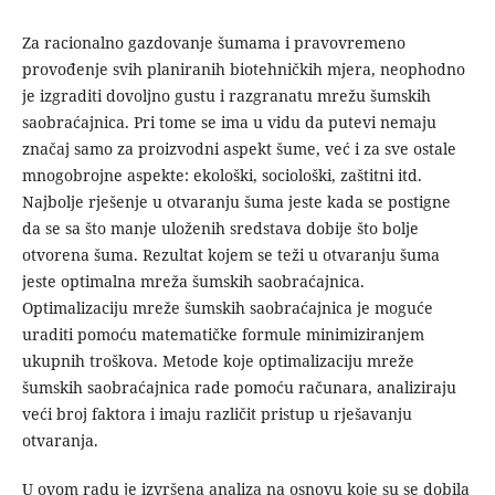
Za racionalno gazdovanje šumama i pravovremeno
provođenje svih planiranih biotehničkih mjera, neophodno
je izgraditi dovoljno gustu i razgranatu mrežu šumskih
saobraćajnica. Pri tome se ima u vidu da putevi nemaju
značaj samo za proizvodni aspekt šume, već i za sve ostale
mnogobrojne aspekte: ekološki, sociološki, zaštitni itd.
Najbolje rješenje u otvaranju šuma jeste kada se postigne
da se sa što manje uloženih sredstava dobije što bolje
otvorena šuma. Rezultat kojem se teži u otvaranju šuma
jeste optimalna mreža šumskih saobraćajnica.
Optimalizaciju mreže šumskih saobraćajnica je moguće
uraditi pomoću matematičke formule minimiziranjem
ukupnih troškova. Metode koje optimalizaciju mreže
šumskih saobraćajnica rade pomoću računara, analiziraju
veći broj faktora i imaju različit pristup u rješavanju
otvaranja.
U ovom radu je izvršena analiza na osnovu koje su se dobila