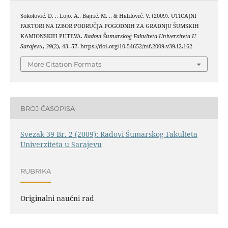
Sokolović, D. ., Lojo, A., Bajrić, M. ., & Halilović, V. (2009). UTICAJNI
FAKTORI NA IZBOR PODRUČJA POGODNIH ZA GRADNJU ŠUMSKIH
KAMIONSKIH PUTEVA.
Radovi Šumarskog Fakulteta Univerziteta U
Sarajevu
,
39
(2), 43–57. https://doi.org/10.54652/rsf.2009.v39.i2.162
More Citation Formats
BROJ ČASOPISA
Svezak 39 Br. 2 (2009): Radovi Šumarskog Fakulteta
Univerziteta u Sarajevu
RUBRIKA
Originalni naučni rad