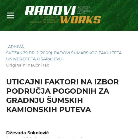
ARHIVA
SVEZAK 39 BR. 2 (2009): RADOVI ŠUMARSKOG FAKULTETA
UNIVERZITETA U SARAJEVU
Originalni naučni rad
UTICAJNI FAKTORI NA IZBOR
PODRUČJA POGODNIH ZA
GRADNJU ŠUMSKIH
KAMIONSKIH PUTEVA
Dževada Sokolović