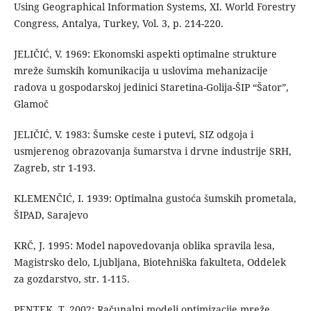
Using Geographical Information Systems, XI. World Forestry
Congress, Antalya, Turkey, Vol. 3, p. 214-220.
JELIČIĆ, V. 1969: Ekonomski aspekti optimalne strukture
mreže šumskih komunikacija u uslovima mehanizacije
radova u gospodarskoj jedinici Staretina-Golija-ŠIP “Šator”,
Glamoč
JELIČIĆ, V. 1983: Šumske ceste i putevi, SIZ odgoja i
usmjerenog obrazovanja šumarstva i drvne industrije SRH,
Zagreb, str 1-193.
KLEMENČIĆ, I. 1939: Optimalna gustoća šumskih prometala,
ŠIPAD, Sarajevo
KRČ, J. 1995: Model napovedovanja oblika spravila lesa,
Magistrsko delo, Ljubljana, Biotehniška fakulteta, Oddelek
za gozdarstvo, str. 1-115.
PENTEK, T. 2002: Računalni modeli optimizacije mreže