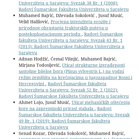
Univerziteta u Sarajevu: Svezak 38 Br. 1 (2008):
Radovi Šumarskog Fakulteta Univerziteta u Sarajevu
Muhamed Bajrić, Dževada Sokolović , Jusuf Musić,
Velid Halilović,
Procjena intenziteta erozije i
prirodnog obrastanja traktorskih puteva u
posteksploatacionom periodu
,
Radovi Šumarskog
fakulteta Univerziteta u Sarajevu: Svezak 43 Br. 1
(2013): Radovi Šumarskog Fakulteta Univerziteta u
Sarajevu
Adnan Hodžić, Ćemal Višnjić, Muhamed Bajrić,
Mirjana Todosijević,
Uticaj strukturne izgrađenosti
sastojine bijelog bora (Pinus sylvestris L.) na vodni
režim zemljišta na krečnjacima u jugozapadnoj Bosni i
Hercegovini
,
Radovi Šumarskog fakulteta
Univerziteta u Sarajevu: Svezak 52 Br. 2 (2022):
Radovi Šumarskog Fakulteta Univerziteta u Sarajevu
Ahmet Lojo, Jusuf Musić,
Uticaj mehaničkih oštećenja
kore na zapreminski prirast stabala
,
Radovi
Šumarskog fakulteta Univerziteta u Sarajevu: Svezak
49 Br. 1 (2019): Radovi Šumarskog fakulteta
Univerziteta u Sarajevu
Senad Kozar, Dževada Sokolović, Muhamed Bajrić,