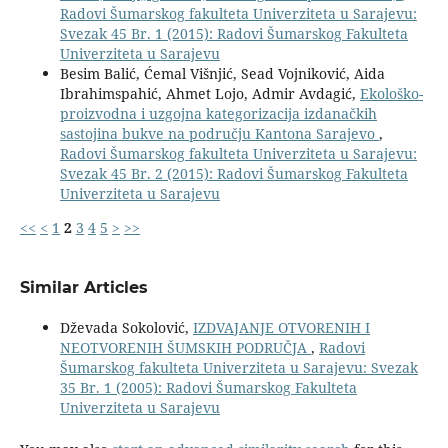
Radovi Šumarskog fakulteta Univerziteta u Sarajevu:
Svezak 45 Br. 1 (2015): Radovi Šumarskog Fakulteta
Univerziteta u Sarajevu
Besim Balić, Ćemal Višnjić, Sead Vojniković, Aida
Ibrahimspahić, Ahmet Lojo, Admir Avdagić,
Ekološko-
proizvodna i uzgojna kategorizacija izdanačkih
sastojina bukve na području Kantona Sarajevo
,
Radovi Šumarskog fakulteta Univerziteta u Sarajevu:
Svezak 45 Br. 2 (2015): Radovi Šumarskog Fakulteta
Univerziteta u Sarajevu
<<
<
1
2
3
4
5
>
>>
Similar Articles
Dževada Sokolović,
IZDVAJANJE OTVORENIH I
NEOTVORENIH ŠUMSKIH PODRUČJA
,
Radovi
Šumarskog fakulteta Univerziteta u Sarajevu: Svezak
35 Br. 1 (2005): Radovi Šumarskog Fakulteta
Univerziteta u Sarajevu