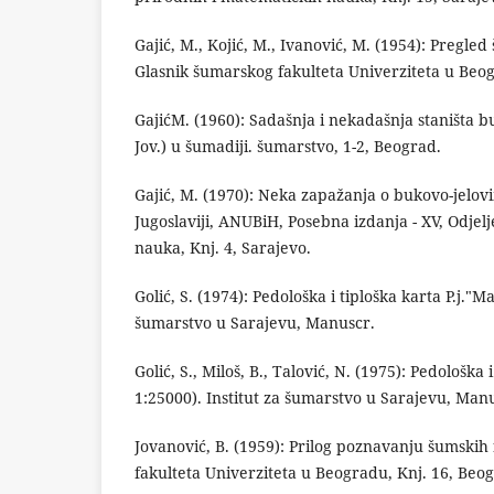
Gajić, M., Kojić, M., Ivanović, M. (1954): Pregle
Glasnik šumarskog fakulteta Univerziteta u Beog
GajićM. (1960): Sadašnja i nekadašnja staništa 
Jov.) u šumadiji. šumarstvo, 1-2, Beograd.
Gajić, M. (1970): Neka zapažanja o bukovo-jelo
Jugoslaviji, ANUBiH, Posebna izdanja - XV, Odjel
nauka, Knj. 4, Sarajevo.
Golić, S. (1974): Pedološka i tiploška karta P.j."M
šumarstvo u Sarajevu, Manuscr.
Golić, S., Miloš, B., Talović, N. (1975): Pedološka 
1:25000). Institut za šumarstvo u Sarajevu, Man
Jovanović, B. (1959): Prilog poznavanju šumskih
fakulteta Univerziteta u Beogradu, Knj. 16, Beo