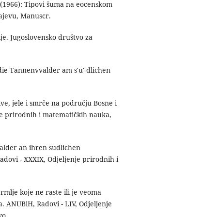
 N. (1966): Tipovi šuma na eocenskom
rajevu, Manuscr.
vije. Jugoslovensko društvo za
 die Tannenvvalder am s'u'-dlichen
kve, jele i smrče na području Bosne i
e prirodnih i matematičkih nauka,
walder an ihren sudlichen
dovi - XXXIX, Odjeljenje prirodnih i
grmlje koje ne raste ili je veoma
a. ANUBiH, Radovi - LIV, Odjeljenje
vo.