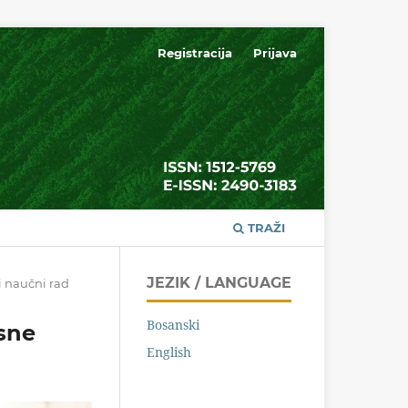
Registracija
Prijava
TRAŽI
JEZIK / LANGUAGE
i naučni rad
Bosanski
osne
English