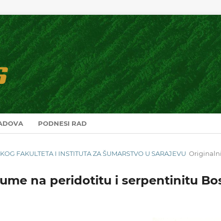
RADOVA
PODNESI RAD
RSKOG FAKULTETA I INSTITUTA ZA ŠUMARSTVO U SARAJEVU
Originaln
ume na peridotitu i serpentinitu B