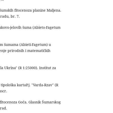
d šumskih fitocenoza planine Maljena.
radu, br. 7.
bukovo-jelovih šuma (Abieto-Fagetum
vim šumama (Abieti-Fagetum) u
jenje prirodnih i matematičkih
ala Ukrina" (R 1:25000). Institut za
i tipološka kartaP.j. "Varda-Rzav" (R
uscr.
 fitocenoza Goča. Glasnik Šumarskog
grad.