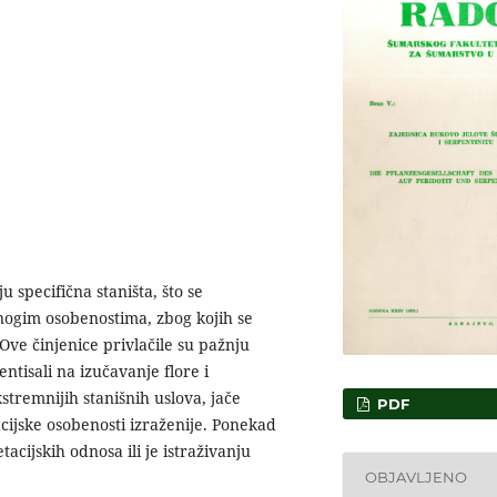
u specifična staništa, što se
 mnogim osobenostima, zbog kojih se
. Ove činjenice privlačile su pažnju
entisali na izučavanje flore i
stremnijih stanišnih uslova, jače
PDF
tacijske osobenosti izraženije. Ponekad
etacijskih odnosa ili je istraživanju
OBJAVLJENO