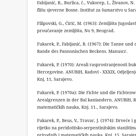
Fabijanić, B., Burlica, č., Vukorep, I., Živanov,
flišu sjeverne Bosne. Institut za šumarstvo u Sa
Filipovski, G., Ćirić, M. (1963): Zemljišta Jugosla
proučavanje zemljišta, No 9, Beograd.
Fukarek, P., Fabijanić, B. (1967): Die Tanne und
Rande des Pannonischen Beckens. Manuscr.
Fukarek, P. (1970): Areali rasprostranjenosti bu
Hercegovine. ANUBiH, Radovi - XXXIX, Odjeljenj
Knj. 11, Sarajevo.
Fukarek, P. (1970a): Die Fichte und die Fichten
Arealgrenzen in der Bal kaniandern. ANUBiH, Ra
matematičkih nauka, Knj. 11., Sarajevo.
Fukarek, P., Beus, V., Travar, J. (1974): Drveće i 
rijetko na peridotitsko-serpentinitskim staništim
prirodnih i matematičkih nauka, Knj. 15, Saraje