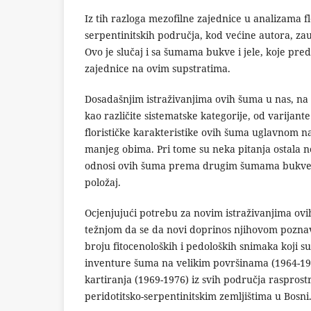
Iz tih razloga mezofilne zajednice u analizama fl
serpentinitskih područja, kod većine autora, za
Ovo je slučaj i sa šumama bukve i jele, koje pred
zajednice na ovim supstratima.
Dosadašnjim istraživanjima ovih šuma u nas, na 
kao različite sistematske kategorije, od varijante
florističke karakteristike ovih šuma uglavnom n
manjeg obima. Pri tome su neka pitanja ostala n
odnosi ovih šuma prema drugim šumama bukve i j
položaj.
Ocjenjujući potrebu za novim istraživanjima ovi
težnjom da se da novi doprinos njihovom poznav
broju fitocenoloških i pedoloških snimaka koji s
inventure šuma na velikim površinama (1964-1968
kartiranja (1969-1976) iz svih područja rasprost
peridotitsko-serpentinitskim zemljištima u Bosni