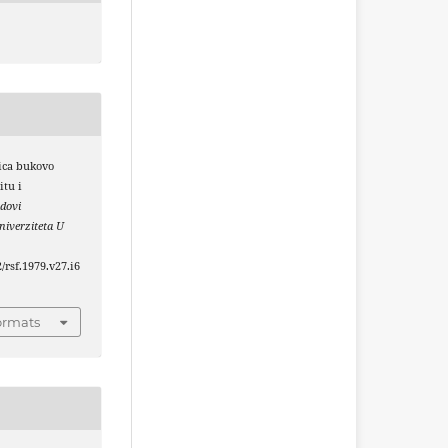
nica bukovo
itu i
dovi
iverziteta U
2/rsf.1979.v27.i6
ormats