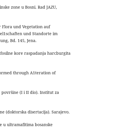
tinske zone u Bosni. Rad JAZU,
r Flora und Vegetation auf
sel1schaften und Standorte im
tung, Bd. 145, Jena.
v fosilne kore raspadanja harcburgita
 Formed through A1teration of
ovršine (I i II dio). Institut za
ne (doktorska disertacija). Sarajevo.
re u ultramafitima bosanske