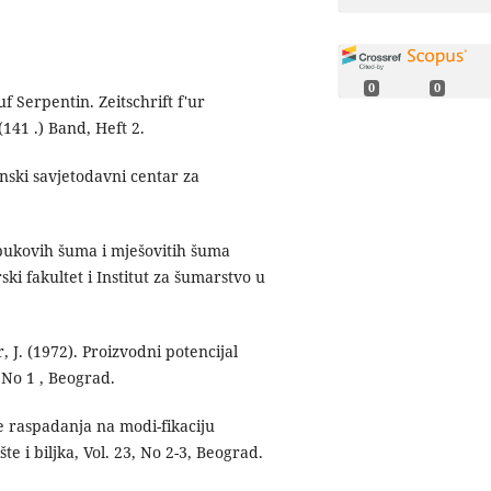
0
0
f Serpentin. Zeitschrift f'ur
41 .) Band, Heft 2.
enski savjetodavni centar za
vi bukovih šuma i mješovitih šuma
ski fakultet i Institut za šumarstvo u
ar, J. (1972). Proizvodni potencijal
, No 1 , Beograd.
ore raspadanja na modi-fikaciju
e i biljka, Vol. 23, No 2-3, Beograd.