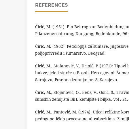
REFERENCES
Ćirić, M. (1961): Ein Beitrag zur Bodenbildung au
Pflanzenernahrung, Dungung, Bodenkunde, 96 (1
Ćirić, M. (1962): Pedologija za šumare. Jugoslov
poljoprivredu i šumarstvo, Beograd.
Ćirić, M., Stefanović, V., Drinić, P. (1971): Tipo
bukve, jele i stnrče u Bosni i Hercegovini. Šumar
Sarajevu, Posebna izdanja: br. 8, Sarajevo.
Ćirić, M., Stojanović, O., Beus, V., Golić, S., Trav
šumskih zemljišta BiH. Zemljište i biljka, Vol . 21
Ćirić, M., Pantović, M. (1974): Uticaj reliktne k
pedogenetičkih procesa na ultrabazitima. Zemljišt