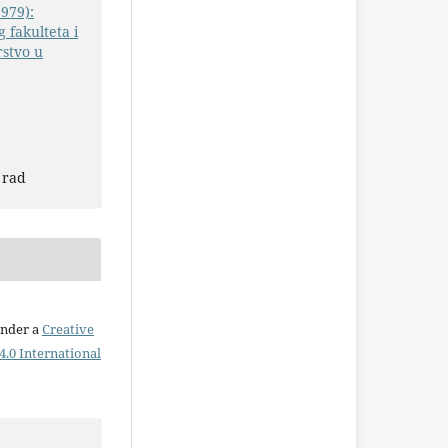
1979):
 fakulteta i
rstvo u
 rad
under a
Creative
.0 International