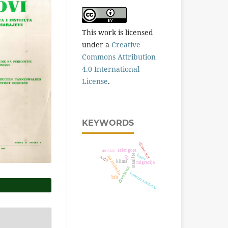
This work is licensed
under a
Creative
Commons Attribution
4.0 International
License
.
KEYWORDS
diverzitet
zelengora
mostar
karst
stanište
voda
tlo
np sutjeska
klima
migracija
divokoza
kanton sarajevo
bih