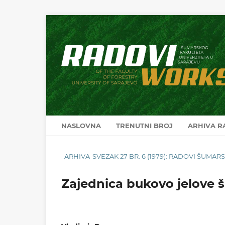
NASLOVNA
TRENUTNI BROJ
ARHIVA 
ARHIVA
SVEZAK 27 BR. 6 (1979): RADOVI ŠUMA
Zajednica bukovo jelove š