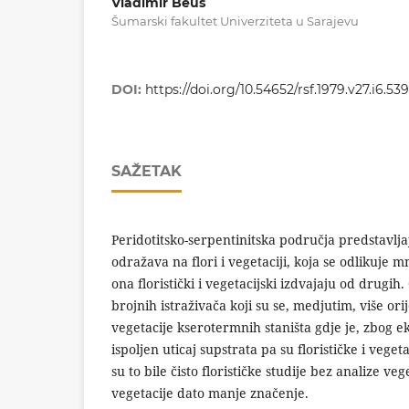
Vladimir Beus
Šumarski fakultet Univerziteta u Sarajevu
DOI:
https://doi.org/10.54652/rsf.1979.v27.i6.539
SAŽETAK
Peridotitsko-serpentinitska područja predstavljaj
odražava na flori i vegetaciji, koja se odlikuje
ona floristički i vegetacijski izdvajaju od drugih
brojnih istraživača koji su se, medjutim, više orij
vegetacije kserotermnih staništa gdje je, zbog ek
ispoljen uticaj supstrata pa su florističke i vege
su to bile čisto florističke studije bez analize veg
vegetacije dato manje značenje.