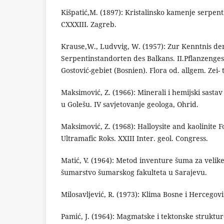
Kišpatić,M. (1897): Kristalinsko kamenje serpen
CXXXIII. Zagreb.
Krause,W., Ludvvig, W. (1957): Zur Kenntnis de
Serpentinstandorten des Balkans. II.Pflanzenge
Gostović-gebiet (Bosnien). Flora od. allgem. Zei- 
Maksimović, Z. (1966): Minerali i hemijski sasta
u Golešu. IV savjetovanje geologa, Ohrid.
Maksimović, Z. (1968): Halloysite and kaolinite
Ultramafic Roks. XXIII Inter. geol. Congress.
Matić, V. (1964): Metod inventure šuma za velike p
šumarstvo šumarskog fakulteta u Sarajevu.
Milosavljević, R. (1973): Klima Bosne i Hercegovi
Pamić, J. (1964): Magmatske i tektonske struktu