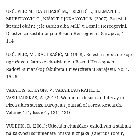
USČUPLIĆ M., DAUTBAŠIĆ M., TREŠTIĆ T., SELMAN E.,
MUJEZINOVIĆ O., NIŠIĆ T. I JOKANOVIĆ B. (2007): Bolesti i
štetnici obične jele (Abies alba Mill.) u Bosni i Hercegovini.
Društvo za zaštitu bilja u Bosni i Hercegovini, Sarajevo, 1-
114.
USČUPLIĆ, M., DAUTBAŠIĆ, M. (1998): Bolesti i štetočine koje
ugrožavaju šumske ekosisteme u Bosni i Hercegovini.
Radovi Šumarskog fakulteta Univerziteta u Sarajevu, No. 1,
19-26.
VASAITIS, R., LYGIS, V., VASAILIAUSKAITE, I.,
VASILIAUSKAS, A. (2012): Wound occlusion and decay in
Picea abies stems. European Journal of Forest Research,
Volume 131, Issue 4 , 1211-1216.
VULETIĆ, D. (2001): Utjecaj mehaničkog ozljeđivanja stabala
na kakvoću sortimenata hrasta lužnjaka (Quercus robur,