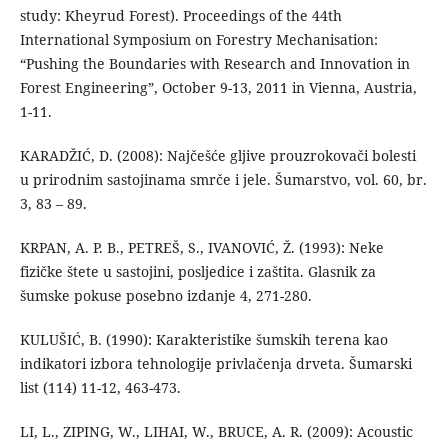
study: Kheyrud Forest). Proceedings of the 44th
International Symposium on Forestry Mechanisation:
“Pushing the Boundaries with Research and Innovation in
Forest Engineering”, October 9-13, 2011 in Vienna, Austria,
1-11.
KARADŽIĆ, D. (2008): Najčešće gljive prouzrokovači bolesti
u prirodnim sastojinama smrče i jele. Šumarstvo, vol. 60, br.
3, 83 – 89.
KRPAN, A. P. B., PETREŠ, S., IVANOVIĆ, Ž. (1993): Neke
fizičke štete u sastojini, posljedice i zaštita. Glasnik za
šumske pokuse posebno izdanje 4, 271-280.
KULUŠIĆ, B. (1990): Karakteristike šumskih terena kao
indikatori izbora tehnologije privlačenja drveta. Šumarski
list (114) 11-12, 463-473.
LI, L., ZIPING, W., LIHAI, W., BRUCE, A. R. (2009): Acoustic