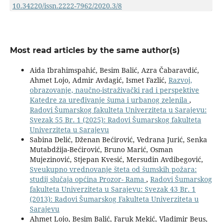
10.34220/issn.2222-7962/2020.3/8
Most read articles by the same author(s)
Aida Ibrahimspahić, Besim Balić, Azra Čabaravdić,
Ahmet Lojo, Admir Avdagić, Ismet Fazlić,
Razvoj,
obrazovanje, naučno-istraživački rad i perspektive
Katedre za uređivanje šuma i urbanog zelenila
,
Radovi Šumarskog fakulteta Univerziteta u Sarajevu:
Svezak 55 Br. 1 (2025): Radovi Šumarskog fakulteta
Univerziteta u Sarajevu
Sabina Delić, Dženan Bećirović, Vedrana Jurić, Senka
Mutabdžija-Bećirović, Bruno Marić, Osman
Mujezinović, Stjepan Kvesić, Mersudin Avdibegović,
Sveukupno vrednovanje šteta od šumskih požara:
studij slučaja općina Prozor- Rama
,
Radovi Šumarskog
fakulteta Univerziteta u Sarajevu: Svezak 43 Br. 1
(2013): Radovi Šumarskog Fakulteta Univerziteta u
Sarajevu
Ahmet Lojo, Besim Balić, Faruk Mekić, Vladimir Beus,