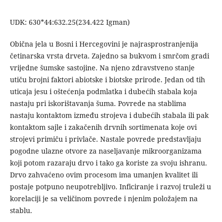
UDK: 630*44:632.25(234.422 Igman)
Obična jela u Bosni i Hercegovini je najrasprostranjenija
četinarska vrsta drveta. Zajedno sa bukvom i smrčom gradi
vrijedne šumske sastojine. Na njeno zdravstveno stanje
utiču brojni faktori abiotske i biotske prirode. Jedan od tih
uticaja jesu i oštećenja podmlatka i dubećih stabala koja
nastaju pri iskorištavanja šuma. Povrede na stablima
nastaju kontaktom između strojeva i dubećih stabala ili pak
kontaktom sajle i zakačenih drvnih sortimenata koje ovi
strojevi primiču i privlače. Nastale povrede predstavljaju
pogodne ulazne otvore za naseljavanje mikroorganizama
koji potom razaraju drvo i tako ga koriste za svoju ishranu.
Drvo zahvaćeno ovim procesom ima umanjen kvalitet ili
postaje potpuno neupotrebljivo. Inficiranje i razvoj truleži u
korelaciji je sa veličinom povrede i njenim položajem na
stablu.