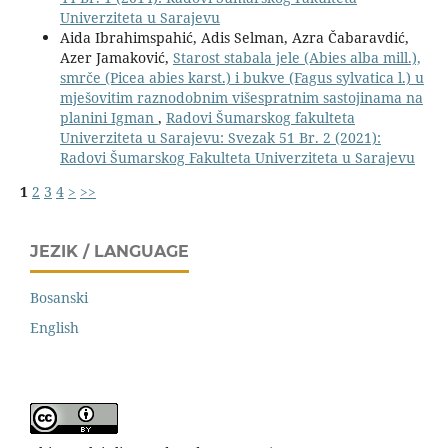
Univerziteta u Sarajevu
Aida Ibrahimspahić, Adis Selman, Azra Čabaravdić,
Azer Jamaković,
Starost stabala jele (Abies alba mill.),
smrče (Picea abies karst.) i bukve (Fagus sylvatica l.) u
mješovitim raznodobnim višespratnim sastojinama na
planini Igman
,
Radovi Šumarskog fakulteta
Univerziteta u Sarajevu: Svezak 51 Br. 2 (2021):
Radovi Šumarskog Fakulteta Univerziteta u Sarajevu
1
2
3
4
>
>>
JEZIK / LANGUAGE
Bosanski
English