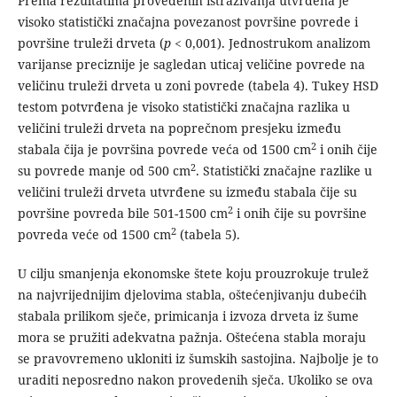
Prema rezultatima provedenih istraživanja utvrđena je
visoko statistički značajna povezanost površine povrede i
površine truleži drveta (
p
< 0,001). Jednostrukom analizom
varijanse preciznije je sagledan uticaj veličine povrede na
veličinu truleži drveta u zoni povrede (tabela 4). Tukey HSD
testom potvrđena je visoko statistički značajna razlika u
veličini truleži drveta na poprečnom presjeku između
2
stabala čija je površina povrede veća od 1500 cm
i onih čije
2
su povrede manje od 500 cm
. Statistički značajne razlike u
veličini truleži drveta utvrđene su između stabala čije su
2
površine povreda bile 501-1500 cm
i onih čije su površine
2
povreda veće od 1500 cm
(tabela 5).
U cilju smanjenja ekonomske štete koju prouzrokuje trulež
na najvrijednijim djelovima stabla, oštećenjivanju dubećih
stabala prilikom sječe, primicanja i izvoza drveta iz šume
mora se pružiti adekvatna pažnja. Oštećena stabla moraju
se pravovremeno ukloniti iz šumskih sastojina. Najbolje je to
uraditi neposredno nakon provedenih sječa. Ukoliko se ova