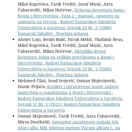
Miloš Koprivica, Tarik Treštić, Jusuf Musić, Azra
Čabaravdić, Milan Hočevar,
Državna inventura šuma -
Bosna i Hercegovina - Faza 2 : manual - uputstvo za
snimanja na terenu
,
Radovi Šumarskog fakulteta
Univerziteta u Sarajevu: Svezak 20 Br. 2 (2008):
Šumarski fakultet - Posebna izdanja
Ahmet Lojo, Besim Balić, Faruk Mekić, Vladimir Beus,
Miloš Koprivica, Tarik Treštić, Jusuf Musić, Azra
Čabaravdić, Milan Hočevar,
Metodika druge
inventure šuma na velikim površinama u Bosni i
Hercegovini
,
Radovi Šumarskog fakulteta
Univerziteta u Sarajevu: Svezak 20 Br. 1 (2008):
Šumarski fakultet - Posebna izdanja
Mehmed Čilaš, Sead Ivojević, Osman Mujezinović,
Damir Prljača,
Kvalitet i zdravstveno stanje sadnog
materijala u rasadnicima u Bosni i Hercegovini
,
Radovi Šumarskog fakulteta Univerziteta u Sarajevu:
Svezak 51 Br. 1 (2021): Radovi Šumarskog Fakulteta
Univerziteta u Sarajevu
Osman Mujezinović, Tarik Treštić, Azra Čabaravdić,
Mirza Dautbašić,
Intenzitet zaraženosti stabala jele
Abies alba Mill. bijelom imelom Viscum album L. na