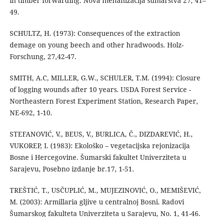
in timber forwarding. Nova mehanizacija šumarstva 27, 41–
49.
SCHULTZ, H. (1973): Consequences of the extraction
demage on young beech and other hradwoods. Holz-
Forschung, 27,42-47.
SMITH, A.C, MILLER, G.W., SCHULER, T.M. (1994): Closure
of logging wounds after 10 years. USDA Forest Service -
Northeastern Forest Experiment Station, Research Paper,
NE-692, 1-10.
STEFANOVIĆ, V., BEUS, V., BURLICA, Č., DIZDAREVIĆ, H.,
VUKOREP, I. (1983): Ekološko – vegetacijska rejonizacija
Bosne i Hercegovine. Šumarski fakultet Univerziteta u
Sarajevu, Posebno izdanje br.17, 1-51.
TREŠTIĆ, T., USČUPLIĆ, M., MUJEZINOVIĆ, O., MEMIŠEVIĆ,
M. (2003): Armillaria gljive u centralnoj Bosni. Radovi
Šumarskog fakulteta Univerziteta u Sarajevu, No. 1, 41-46.