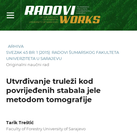
ARHIVA
SVEZAK 45 BR. 1 (2015): RADOVI ŠUMARSKOG FAKULTETA
UNIVERZITETA U SARAJEVU
Originalni naučni rad
Utvrđivanje truleži kod
povrijeđenih stabala jele
metodom tomografije
Tarik Treštić
Faculty of Forestry University of Sarajevo