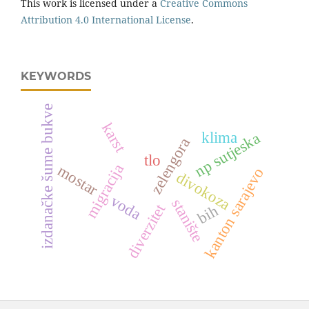
This work is licensed under a
Creative Commons
Attribution 4.0 International License
.
KEYWORDS
izdanačke šume bukve
karst
klima
np sutjeska
zelengora
tlo
migracija
mostar
kanton sarajevo
divokoza
voda
stanište
diverzitet
bih