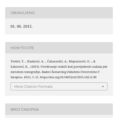
OBJAVLJENO
01. 06. 2015.
HOW TO CITE
Treštić, T. ., Hasković, A. ., Čabaravdić, A., Mujezinović, O. ., &
Zahirović, K. . (2015). Utvrđivanje truleži kod povrijeđenih stabala jele
metodom tomografije.
Radovi Šumarskog Fakulteta Univerziteta U
Sarajevu
,
45
(1), 1–11. https://doi.org/10.54652/rsf.2015.v45.i1.90
More Citation Formats
BROJ ČASOPISA