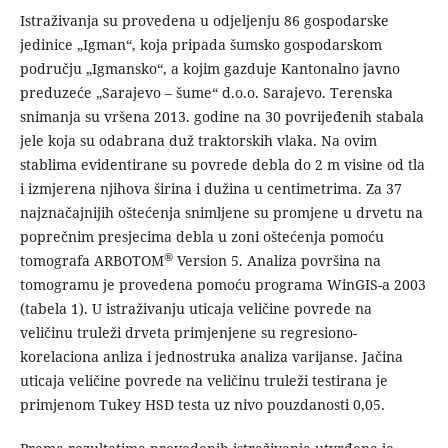
Istraživanja su provedena u odjeljenju 86 gospodarske
jedinice „Igman“, koja pripada šumsko gospodarskom
području „Igmansko“, a kojim gazduje Kantonalno javno
preduzeće „Sarajevo – šume“ d.o.o. Sarajevo. Terenska
snimanja su vršena 2013. godine na 30 povrijeđenih stabala
jele koja su odabrana duž traktorskih vlaka. Na ovim
stablima evidentirane su povrede debla do 2 m visine od tla
i izmjerena njihova širina i dužina u centimetrima. Za 37
najznačajnijih oštećenja snimljene su promjene u drvetu na
poprečnim presjecima debla u zoni oštećenja pomoću
®
tomografa ARBOTOM
Version 5. Analiza površina na
tomogramu je provedena pomoću programa WinGIS-a 2003
(tabela 1). U istraživanju uticaja veličine povrede na
veličinu truleži drveta primjenjene su regresiono-
korelaciona anliza i jednostruka analiza varijanse. Jačina
uticaja veličine povrede na veličinu truleži testirana je
primjenom Tukey HSD testa uz nivo pouzdanosti 0,05.