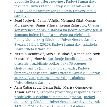
području Bosne i Hercegovine
,
Radovi Šumarskog
fakulteta Univerziteta u Sarajevu: Svezak 43 Br. 2
(2013): Radovi Šumarskog Fakulteta Univerziteta u
Sarajevu
Sead Ivojević, Ćemal Višnjić, Mehmed Čilaš, Osman
Mujezinović, Damir Prljača, Kenan Zahirović,
Utjecaj
konkurencije odraslih stabala na podmlađivanje jele u
šumama bukve i jele (sa smrčom) na Bjelašnici
,
Radovi Šumarskog fakulteta Univerziteta u Sarajevu:
Svezak 53 Br. 1 (2023): Radovi Šumarskog fakulteta
Univerziteta u Sarajevu
Nermin Demirović, Mirza Dautbašić, Kenan Zahirović,
Osman Mujezinović,
Korištenje lovnih stabala za
praćenje i suzbijanje potkornjaka Pityogenes
chalcographus (L.) na planini Zvijezdi
,
Radovi
Šumarskog fakulteta Univerziteta u Sarajevu: Svezak
46 Br. 2 (2016): Radovi Šumarskog Fakulteta
Univerziteta u Sarajevu
Azra Čabaravdić, Besim Balić, Merisa Osmanović,
Admir Avdagić,
Procjena prostornog rasporeda drvne
produkcije u visokim šumama na Igmanu
,
Radovi
Šumarskog fakulteta Univerziteta u Sarajevu: Svezak
44 Br. 1 (2014): Radovi Šumarskog Fakulteta