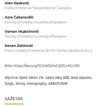
Alen Hasković
Public Enterprise “Sarajevošume”, Sarajevo
Azra Čabaravdić
Faculty of Forestry University of Sarajevo
Osman Mujezinović
Faculty of Forestry University of Sarajevo
Kenan Zahirović
Public Forestry Enterprise ZE-DO Canton Zavidovići d.o.o.
DOI:
https://doi.org/10.54652/rsf.2015.v45.i1.90
Silver Fir, Abies alba Mill, stem injuries,
Ključne riječi:
fungi,, decay, tomography, ARBOTOM®
SAŽETAK