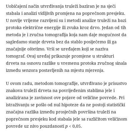
Uobičajeni način utvrđivanja truleži baziran je na sječi
stabala i analizi vidljivih promjena na poprečnom presjeku.
U novije vrijeme razvijeni su i metodi analize truleži na bazi
protoka električne energije ili zvuka kroz drvo. Jedan od tih
metoda je i zvučna tomografija koja nam daje mogućnost da
sagledamo stanje drveta bez da stablo posiječemo ili ga
značajnije oštetimo. Vrši se uređajem koji se naziva
tomograf. Ovaj uređaj prikazuje promjene u strukturi
drveta na osnovu razlike u vremenu protoka zvučnog sinala
između senzora postavljenih na mjestu mjerenja.
U ovom radu, metodom tomografije, utvrđivano je prisustvo
znakova truleži drveta na povrijeđenim stablima jele i
analizirana je zavisnost ove pojave od veličine povrede. Pri
istraživanju se pošlo od nul hipoteze da ne postoji statistički
značajna razlika između prosječnih površina truleži na
poprečnom presjeku kod stabala jele sa različitom veličinom
povrede uz nivo pouzdanosti
p
< 0,05.