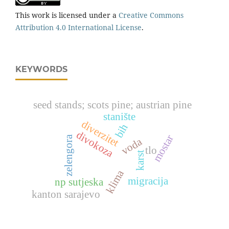
This work is licensed under a
Creative Commons
Attribution 4.0 International License
.
KEYWORDS
seed stands; scots pine; austrian pine
stanište
diverzitet
bih
divokoza
mostar
zelengora
voda
tlo
karst
klima
migracija
np sutjeska
kanton sarajevo