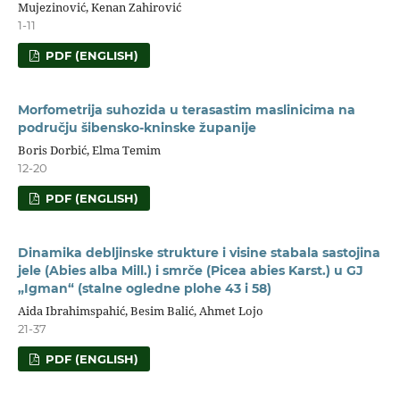
Mujezinović, Kenan Zahirović
1-11
PDF (ENGLISH)
Morfometrija suhozida u terasastim maslinicima na
području šibensko-kninske županije
Boris Dorbić, Elma Temim
12-20
PDF (ENGLISH)
Dinamika debljinske strukture i visine stabala sastojina
jele (Abies alba Mill.) i smrče (Picea abies Karst.) u GJ
„Igman“ (stalne ogledne plohe 43 i 58)
Aida Ibrahimspahić, Besim Balić, Ahmet Lojo
21-37
PDF (ENGLISH)