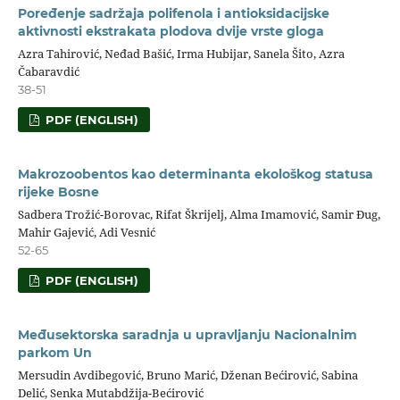
Poređenje sadržaja polifenola i antioksidacijske
aktivnosti ekstrakata plodova dvije vrste gloga
Azra Tahirović, Neđad Bašić, Irma Hubijar, Sanela Šito, Azra
Čabaravdić
38-51
PDF (ENGLISH)
Makrozoobentos kao determinanta ekološkog statusa
rijeke Bosne
Sadbera Trožić-Borovac, Rifat Škrijelj, Alma Imamović, Samir Đug,
Mahir Gajević, Adi Vesnić
52-65
PDF (ENGLISH)
Međusektorska saradnja u upravljanju Nacionalnim
parkom Un
Mersudin Avdibegović, Bruno Marić, Dženan Bećirović, Sabina
Delić, Senka Mutabdžija-Bećirović