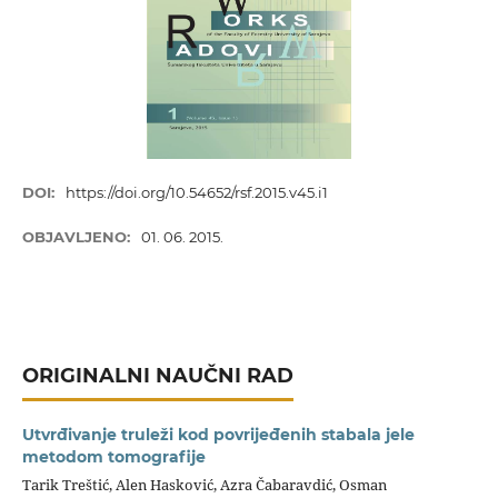
DOI:
https://doi.org/10.54652/rsf.2015.v45.i1
OBJAVLJENO:
01. 06. 2015.
ORIGINALNI NAUČNI RAD
Utvrđivanje truleži kod povrijeđenih stabala jele
metodom tomografije
Tarik Treštić, Alen Hasković, Azra Čabaravdić, Osman