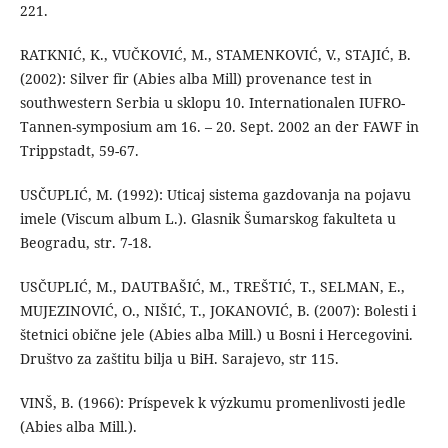
221.
RATKNIĆ, K., VUČKOVIĆ, M., STAMENKOVIĆ, V., STAJIĆ, B.
(2002): Silver fir (Abies alba Mill) provenance test in
southwestern Serbia u sklopu 10. Internationalen IUFRO-
Tannen-symposium am 16. – 20. Sept. 2002 an der FAWF in
Trippstadt, 59-67.
USČUPLIĆ, M. (1992): Uticaj sistema gazdovanja na pojavu
imele (Viscum album L.). Glasnik Šumarskog fakulteta u
Beogradu, str. 7-18.
USČUPLIĆ, M., DAUTBAŠIĆ, M., TREŠTIĆ, T., SELMAN, E.,
MUJEZINOVIĆ, O., NIŠIĆ, T., JOKANOVIĆ, B. (2007): Bolesti i
štetnici obične jele (Abies alba Mill.) u Bosni i Hercegovini.
Društvo za zaštitu bilja u BiH. Sarajevo, str 115.
VINŠ, B. (1966): Príspevek k výzkumu promenlivosti jedle
(Abies alba Mill.).