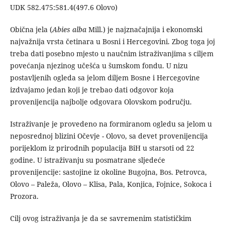
UDK 582.475:581.4(497.6 Olovo)
Obična jela (
Abies alba
Mill.) je najznačajnija i ekonomski
najvažnija vrsta četinara u Bosni i Hercegovini. Zbog toga joj
treba dati posebno mjesto u naučnim istraživanjima s ciljem
povećanja njezinog učešća u šumskom fondu. U nizu
postavljenih ogleda sa jelom diljem Bosne i Hercegovine
izdvajamo jedan koji je trebao dati odgovor koja
provenijencija najbolje odgovara Olovskom području.
Istraživanje je provedeno na formiranom ogledu sa jelom u
neposrednoj blizini Očevje - Olovo, sa devet provenijencija
porijeklom iz prirodnih populacija BiH u starsoti od 22
godine. U istraživanju su posmatrane sljedeće
provenijencije: sastojine iz okoline Bugojna, Bos. Petrovca,
Olovo – Paleža, Olovo – Klisa, Pala, Konjica, Fojnice, Sokoca i
Prozora.
Cilj ovog istraživanja je da se savremenim statističkim