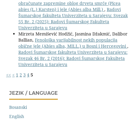
obračunate zapremine oblog drveta smrče (Picea
abies (L.) Karsten) i jele (Abies alba Mill.)
,
Radovi
Šumarskog fakulteta Univerziteta u Sarajevu: Svezak
55 Br. 2 (2025): Radovi Šumarskog Fakulteta
Univerziteta u Sarajevu
Mirzeta Memišević Hodžić, Jasmina Džakmić, Dalibor
Ballian,
Fenološka varijabilnost nekih populacija
obične jele (Abies alba, MILL.) u Bosni i Hercegovini
,
Radovi Šumarskog fakulteta Univerziteta u Sarajevu:
Svezak 46 Br. 2 (2016): Radovi Šumarskog Fakulteta
Univerziteta u Sarajevu
<<
<
1
2
3
4
5
JEZIK / LANGUAGE
Bosanski
English