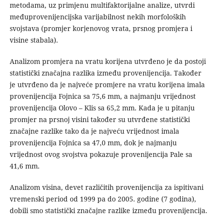
metodama, uz primjenu multifaktorijalne analize, utvrdi
međuprovenijencijska varijabilnost nekih morfoloških
svojstava (promjer korjenovog vrata, prsnog promjera i
visine stabala).
Analizom promjera na vratu korijena utvrđeno je da postoji
statistički značajna razlika između provenijencija. Također
je utvrđeno da je najveće promjere na vratu korijena imala
provenijencija Fojnica sa 75,6 mm, a najmanju vrijednost
provenijencija Olovo – Klis sa 65,2 mm. Kada je u pitanju
promjer na prsnoj visini također su utvrđene statistički
značajne razlike tako da je najveću vrijednost imala
provenijencija Fojnica sa 47,0 mm, dok je najmanju
vrijednost ovog svojstva pokazuje provenijencija Pale sa
41,6 mm.
Analizom visina, devet različitih provenijencija za ispitivani
vremenski period od 1999 pa do 2005. godine (7 godina),
dobili smo statistički značajne razlike između provenijencija.