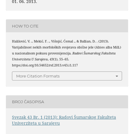
01. 06. 2013.
HOW TO CITE
Halilović, V. ., Mekić, F. ., Višnjić, Ćemal ., & Ballian, D. . (2013).
Varijabilnost nekih morfoloških svojstava obične jele (Abies alba Mill.)
u nacionalnom pokusu provenijencija.
Radovi Šumarskog Fakulteta
Univerziteta U Sarajevu
,
43
(1), 55–65.
https://doi.org/10.54652/rsf.2013.v43.i1.117
More Citation Formats
BROJ ČASOPISA
Svezak 43 Br. 1 (2013): Radovi Šumarskog Fakulteta
Univerziteta u Sarajevu