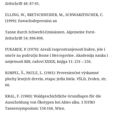
Zeitschrift 48: 87-95.
ELLING, W., BRETSCHNEIDER, M., SCHWARZFISCHER, C.
(1999): Zuwachsdepression an
Tanne durch Schwefel-Emissionen. Algemeine Forst-
Zeitschrift 54: 896-898.
FUKAREK, P. (1970): Areali rasprostranjenosti bukve, jele i
smrče na području Bosne i Hercegovine. Akademija nauka i
umjetnosti BiH, radovi XXXIX, knjiga 11: 231 – 256.
KORPEL, Š., PAULE, L. (1981): Provenienčné výskamné
plochy lesných drevín, etapa: jedla biela. VŠLD, Zvolen, str.
60.
KRAL, F. (1980): Waldgeschichtliche Grundlagen für die
Ausscheidung von Ökotypen bei Abies alba. 3 IUFRO
Tannensymposium: 158-168, Wien.