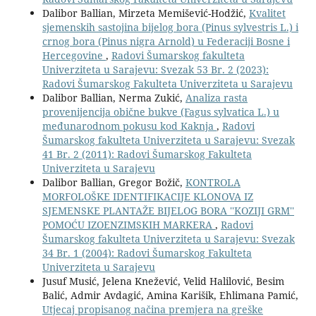
Dalibor Ballian, Mirzeta Memišević-Hodžić,
Kvalitet
sjemenskih sastojina bijelog bora (Pinus sylvestris L.) i
crnog bora (Pinus nigra Arnold) u Federaciji Bosne i
Hercegovine
,
Radovi Šumarskog fakulteta
Univerziteta u Sarajevu: Svezak 53 Br. 2 (2023):
Radovi Šumarskog Fakulteta Univerziteta u Sarajevu
Dalibor Ballian, Nerma Zukić,
Analiza rasta
provenijencija obične bukve (Fagus sylvatica L.) u
međunarodnom pokusu kod Kaknja
,
Radovi
Šumarskog fakulteta Univerziteta u Sarajevu: Svezak
41 Br. 2 (2011): Radovi Šumarskog Fakulteta
Univerziteta u Sarajevu
Dalibor Ballian, Gregor Božič,
KONTROLA
MORFOLOŠKE IDENTIFIKACIJE KLONOVA IZ
SJEMENSKE PLANTAŽE BIJELOG BORA ''KOZIJI GRM''
POMOĆU IZOENZIMSKIH MARKERA
,
Radovi
Šumarskog fakulteta Univerziteta u Sarajevu: Svezak
34 Br. 1 (2004): Radovi Šumarskog Fakulteta
Univerziteta u Sarajevu
Jusuf Musić, Jelena Knežević, Velid Halilović, Besim
Balić, Admir Avdagić, Amina Karišik, Ehlimana Pamić,
Utjecaj propisanog načina premjera na greške