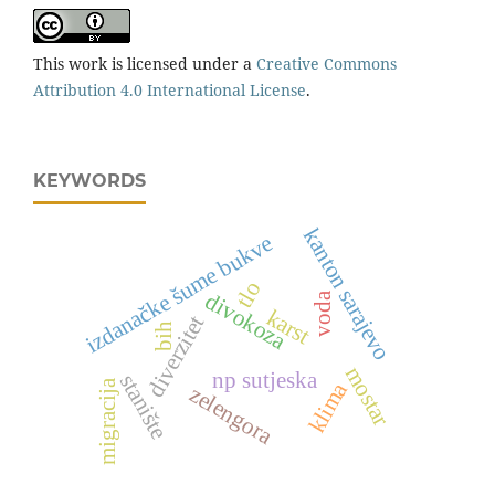
This work is licensed under a
Creative Commons
Attribution 4.0 International License
.
KEYWORDS
kanton sarajevo
izdanačke šume bukve
tlo
divokoza
voda
karst
diverzitet
bih
mostar
np sutjeska
stanište
migracija
klima
zelengora