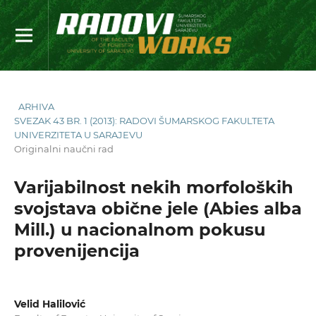
ARHIVA
SVEZAK 43 BR. 1 (2013): RADOVI ŠUMARSKOG FAKULTETA
UNIVERZITETA U SARAJEVU
Originalni naučni rad
Varijabilnost nekih morfoloških
svojstava obične jele (Abies alba
Mill.) u nacionalnom pokusu
provenijencija
Velid Halilović