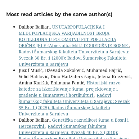
Most read articles by the same author(s)
Dalibor Ballian,
UNUTARPOPULACIJSKA I
MEĐUPOPLACIJSKA VARIJABILNOST BROJA
KOTILEDONA U POTOMSTVU PET POPULACIJA
OBIČNE JELE (Abies alba Mill.) IZ SREDIŠNJE BOSNE
,
Radovi Šumarskog fakulteta Univerziteta u Sarajevu:
Svezak 30 Br. 1 (2000): Radovi Šumarskog Fakulteta
Univerziteta u Sarajevu
Jusuf Musić, Dževada Sokolović, Muhamed Bajrić,
Velid Halilović, Dino Hadžidervišagić, Jelena Knežević,
Amina Karišik, Ehlimana Pamić,
Historijski razvoj
katedre za iskorištavanje šuma, projektovanje i
građenje u šumarstvu i hortikulturi
,
Radovi
Šumarskog fakulteta Univerziteta u Sarajevu: Svezak
55 Br. 1 (2025): Radovi Šumarskog fakulteta
Univerziteta u Sarajevu
Dalibor Ballian,
Genetička raznolikost šuma u Bosni i
Hercegovini
,
Radovi Šumarskog fakulteta
Univerziteta u Sarajevu: Svezak 40 Br. 2 (2010):
Radovi Šumarskog Fakulteta Univerziteta u Sarajevu