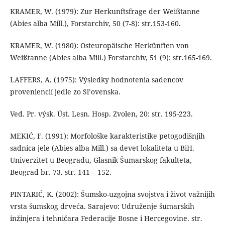
KRAMER, W. (1979): Zur Herkunftsfrage der Weißtanne
(Abies alba Mill.), Forstarchiv, 50 (7-8): str.153-160.
KRAMER, W. (1980): Osteuropäische Herkünften von
Weißtanne (Abies alba Mill.) Forstarchiv, 51 (9): str.165-169.
LAFFERS, A. (1975): Výsledky hodnotenia sadencov
proveniencií jedle zo Sl’ovenska.
Ved. Pr. výsk. Úst. Lesn. Hosp. Zvolen, 20: str. 195-223.
MEKIĆ, F. (1991): Morfološke karakteristike petogodišnjih
sadnica jele (Abies alba Mill.) sa devet lokaliteta u BiH.
Univerzitet u Beogradu, Glasnik Šumarskog fakulteta,
Beograd br. 73. str. 141 – 152.
PINTARIĆ, K. (2002): Šumsko-uzgojna svojstva i život važnijih
vrsta šumskog drveća. Sarajevo: Udruženje šumarskih
inžinjera i tehničara Federacije Bosne i Hercegovine. str.