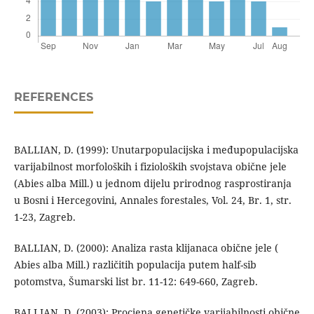
REFERENCES
BALLIAN, D. (1999): Unutarpopulacijska i međupopulacijska
varijabilnost morfoloških i fizioloških svojstava obične jele
(Abies alba Mill.) u jednom dijelu prirodnog rasprostiranja
u Bosni i Hercegovini, Annales forestales, Vol. 24, Br. 1, str.
1-23, Zagreb.
BALLIAN, D. (2000): Analiza rasta klijanaca obične jele (
Abies alba Mill.) različitih populacija putem half-sib
potomstva, Šumarski list br. 11-12: 649-660, Zagreb.
BALLIAN, D. (2003): Procjena genetičke varijabilnosti obične