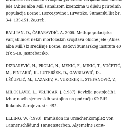
jele (Abies alba Mill.) analizom izoenzima u dijelu prirodnih
populacija Bosne i Hercegovine i Hrvatske, Šumarski list br.
3-4: 135-151, Zagreb.
BALLIAN, D., ČABARAVDIĆ, A. 2005: Međupopulacijska
varijabilnost nekih morfoloških svojstava obične jele (Abies
alba Mill.) iz središnje Bosne. Radovi Šumarskog instituta 40
(1): 5-18, Jastrebarsko.
DIZDAREVIĆ, H., PROLIĆ, N., MEKIĆ, F., MIKIĆ, T., VUČETIĆ,
M., PINTARIĆ, K., LUTERŠEK, D., GAVRILOVIĆ, D.,
UŠČUPLIĆ, M., LAZAREV, V., VUKOREP, I., STEFANOVIĆ, V.,
MILOSLAVIĆ, L., VRLJIČAK, J. (1987): Revizija postojećih i
izbor novih sjemenskih sastojina na području SR BiH.
Rukopis. Sarajevo. str. 452.
ELLING, W. (1993): Immission im Ursachenkomplex von
Tannenschääund Tannensterben. Algemeine Forst-