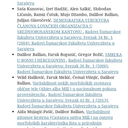
Sarajevu
Saša Kunovac, Izet Hadžić, Alen Salkić, Slobodan
Ličanin, Ramiz Ćutuk, Mujo Džambo, Dalibor Ballian,
Julijan Glavočević,
DEMOGRAFSKA STRUKTURA
ČLANOVA LOVAČKIH ORGANIZACIJA U
SREDNJOBOSANSKOM KANTONU
,
Radovi Šumarskog
fakulteta Univerziteta u Sarajevu: Svezak 34 Br. 1
(2004): Radovi Šumarskog Fakulteta Univerziteta u
Sarajevu
Dalibor Ballian, Faruk Bogunić, Gregor Božič,
SMREKA
U BOSNI I HERCEGOVINI
,
Radovi Šumarskog fakulteta
Univerziteta u Sarajevu: Svezak 36 Br. 1 (2006):
Radovi Šumarskog Fakulteta Univerziteta u Sarajevu
Velid Halilović, Faruk Mekić, Ćemal Višnjić, Dalibor
Ballian,
Varijabilnost nekih morfoloških svojstava
obične jele (Abies alba Mill.) u nacionalnom pokusu
provenijencija
,
Radovi Šumarskog fakulteta
Univerziteta u Sarajevu: Svezak 43 Br. 1 (2013):
Radovi Šumarskog Fakulteta Univerziteta u Sarajevu
Aida Mujagić-Pašić, Dalibor Ballian,
Varijabilnost
pitomog kestena (Castanea sativa Mill.) na osnovu
morfoloških karakteristika lista u prirodnim