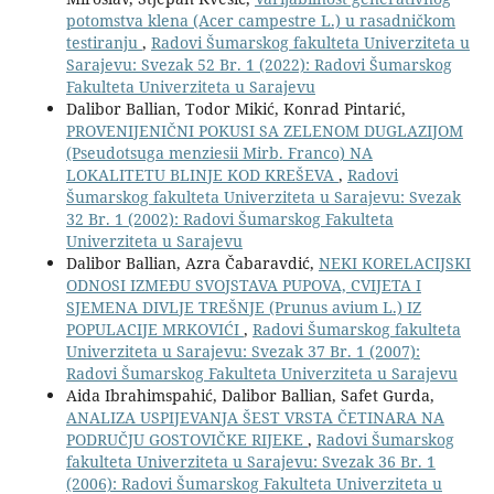
potomstva klena (Acer campestre L.) u rasadničkom
testiranju
,
Radovi Šumarskog fakulteta Univerziteta u
Sarajevu: Svezak 52 Br. 1 (2022): Radovi Šumarskog
Fakulteta Univerziteta u Sarajevu
Dalibor Ballian, Todor Mikić, Konrad Pintarić,
PROVENIJENIČNI POKUSI SA ZELENOM DUGLAZIJOM
(Pseudotsuga menziesii Mirb. Franco) NA
LOKALITETU BLINJE KOD KREŠEVA
,
Radovi
Šumarskog fakulteta Univerziteta u Sarajevu: Svezak
32 Br. 1 (2002): Radovi Šumarskog Fakulteta
Univerziteta u Sarajevu
Dalibor Ballian, Azra Čabaravdić,
NEKI KORELACIJSKI
ODNOSI IZMEÐU SVOJSTAVA PUPOVA, CVIJETA I
SJEMENA DIVLJE TREŠNJE (Prunus avium L.) IZ
POPULACIJE MRKOVIĆI
,
Radovi Šumarskog fakulteta
Univerziteta u Sarajevu: Svezak 37 Br. 1 (2007):
Radovi Šumarskog Fakulteta Univerziteta u Sarajevu
Aida Ibrahimspahić, Dalibor Ballian, Safet Gurda,
ANALIZA USPIJEVANJA ŠEST VRSTA ČETINARA NA
PODRUČJU GOSTOVIČKE RIJEKE
,
Radovi Šumarskog
fakulteta Univerziteta u Sarajevu: Svezak 36 Br. 1
(2006): Radovi Šumarskog Fakulteta Univerziteta u