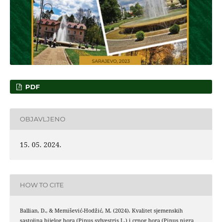
PDF
OBJAVLJENO
15. 05. 2024.
HOW TO CITE
Ballian, D., & Memišević-Hodžić, M. (2024). Kvalitet sjemenskih
sastojina bijelog bora (Pinus sylvestris L.) i crnog bora (Pinus nigra