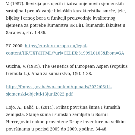
V. (1987). Revizija postojećih i izdvajanje novih sjemenskih
sastojina i proučavanje bioloških karakteristika smrče, jele,
bijelog i crnog bora u funkciji proizvodnje kvalitetnog
sjemena za potrebe šumarstva SR BiH. Šumarski fakultet u
Sarajevu, str. 1-456.
EC 2000:
https://eur-lex.europa.eu/legal-
content/HR/TXT/HTML/?uri=CELEX:31999L0105&from=GA
Guzina, V. (1981). The Genetics of European Aspen (Populus
tremula L.). Anali za šumarstvo, 1(9): 1-38.
https://fmpvs.gov.ba/wp-content/uploads/2022/06/14-
sjemenski-objekti-13juni2022.pdf
Lojo, A., Balić, B. (2011). Prikaz površina šuma I šumskih
zemljišta. Stanje šuma i šumskih zemljišta u Bosni i
Hercegovini nakon provedene Druge inventure na velikim
površinama u period 2005 do 2009. godine. 34-48.