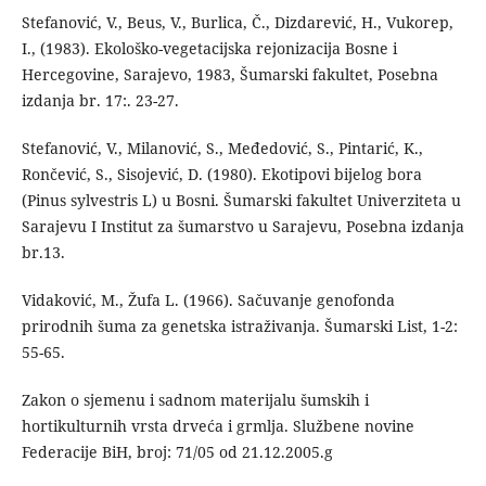
Stefanović, V., Beus, V., Burlica, Č., Dizdarević, H., Vukorep,
I., (1983). Ekološko-vegetacijska rejonizacija Bosne i
Hercegovine, Sarajevo, 1983, Šumarski fakultet, Posebna
izdanja br. 17:. 23-27.
Stefanović, V., Milanović, S., Međedović, S., Pintarić, K.,
Rončević, S., Sisojević, D. (1980). Ekotipovi bijelog bora
(Pinus sylvestris L) u Bosni. Šumarski fakultet Univerziteta u
Sarajevu I Institut za šumarstvo u Sarajevu, Posebna izdanja
br.13.
Vidaković, M., Žufa L. (1966). Sačuvanje genofonda
prirodnih šuma za genetska istraživanja. Šumarski List, 1-2:
55-65.
Zakon o sjemenu i sadnom materijalu šumskih i
hortikulturnih vrsta drveća i grmlja. Službene novine
Federacije BiH, broj: 71/05 od 21.12.2005.g