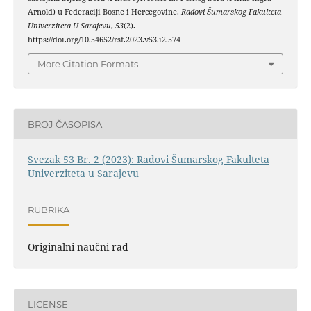
Arnold) u Federaciji Bosne i Hercegovine.
Radovi Šumarskog Fakulteta
Univerziteta U Sarajevu
,
53
(2).
https://doi.org/10.54652/rsf.2023.v53.i2.574
More Citation Formats
BROJ ČASOPISA
Svezak 53 Br. 2 (2023): Radovi Šumarskog Fakulteta
Univerziteta u Sarajevu
RUBRIKA
Originalni naučni rad
LICENSE