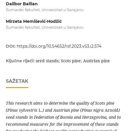
Dalibor Ballian
Šumarski fakultet, Univerzitet u Sarajevu
Mirzeta Memišević-Hodžić
Šumarski fakultet, Univerzitet u Sarajevu
DOI:
https://doi.org/10.54652/rsf.2023.v53.i2.574
seed stands; Scots pine; Austrian pine
Ključne riječi:
SAŽETAK
This research aims to determine the quality of Scots pine
(Pinus sylvestris
L.
) and Austrian pine (Pinus nigra
Arnold
)
seed stands in Federation of Bosnia and Herzegovina, and to
recommend measures for the improvement of these stands