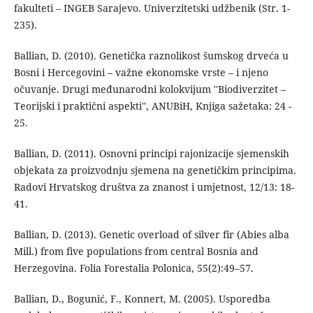
fakulteti – INGEB Sarajevo. Univerzitetski udžbenik (Str. 1-
235).
Ballian, D. (2010). Genetička raznolikost šumskog drveća u
Bosni i Hercegovini – važne ekonomske vrste – i njeno
očuvanje. Drugi međunarodni kolokvijum ''Biodiverzitet –
Teorijski i praktični aspekti'', ANUBiH, Knjiga sažetaka: 24 -
25.
Ballian, D. (2011). Osnovni principi rajonizacije sjemenskih
objekata za proizvodnju sjemena na genetičkim principima.
Radovi Hrvatskog društva za znanost i umjetnost, 12/13: 18-
41.
Ballian, D. (2013). Genetic overload of silver fir (Abies alba
Mill.) from five populations from central Bosnia and
Herzegovina. Folia Forestalia Polonica, 55(2):49–57.
Ballian, D., Bogunić, F., Konnert, M. (2005). Usporedba