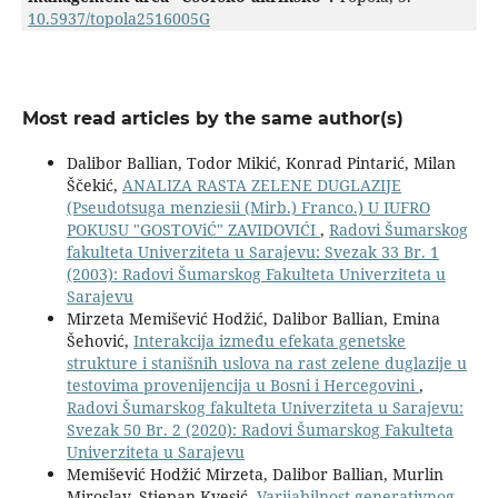
10.5937/topola2516005G
Most read articles by the same author(s)
Dalibor Ballian, Todor Mikić, Konrad Pintarić, Milan
Ščekić,
ANALIZA RASTA ZELENE DUGLAZIJE
(Pseudotsuga menziesii (Mirb.) Franco.) U IUFRO
POKUSU "GOSTOViĆ" ZAVIDOVIĆI
,
Radovi Šumarskog
fakulteta Univerziteta u Sarajevu: Svezak 33 Br. 1
(2003): Radovi Šumarskog Fakulteta Univerziteta u
Sarajevu
Mirzeta Memišević Hodžić, Dalibor Ballian, Emina
Šehović,
Interakcija između efekata genetske
strukture i stanišnih uslova na rast zelene duglazije u
testovima provenijencija u Bosni i Hercegovini
,
Radovi Šumarskog fakulteta Univerziteta u Sarajevu:
Svezak 50 Br. 2 (2020): Radovi Šumarskog Fakulteta
Univerziteta u Sarajevu
Memišević Hodžić Mirzeta, Dalibor Ballian, Murlin
Miroslav, Stjepan Kvesić,
Varijabilnost generativnog