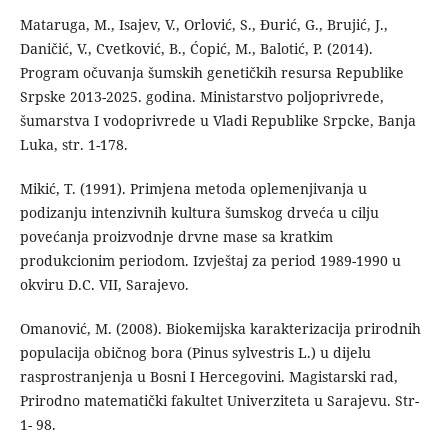
Mataruga, M., Isajev, V., Orlović, S., Đurić, G., Brujić, J.,
Daničić, V., Cvetković, B., Ćopić, M., Balotić, P. (2014).
Program očuvanja šumskih genetičkih resursa Republike
Srpske 2013-2025. godina. Ministarstvo poljoprivrede,
šumarstva I vodoprivrede u Vladi Republike Srpcke, Banja
Luka, str. 1-178.
Mikić, T. (1991). Primjena metoda oplemenjivanja u
podizanju intenzivnih kultura šumskog drveća u cilju
povećanja proizvodnje drvne mase sa kratkim
produkcionim periodom. Izvještaj za period 1989-1990 u
okviru D.C. VII, Sarajevo.
Omanović, M. (2008). Biokemijska karakterizacija prirodnih
populacija običnog bora (Pinus sylvestris L.) u dijelu
rasprostranjenja u Bosni I Hercegovini. Magistarski rad,
Prirodno matematički fakultet Univerziteta u Sarajevu. Str-
1- 98.