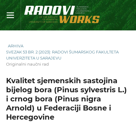
ARHIVA
SVEZAK 53 BR. 2 (2023): RADOVI ŠUMARSKOG FAKULTETA
UNIVERZITETA U SARAJEVU
Originalni naučni rad
Kvalitet sjemenskih sastojina
bijelog bora (Pinus sylvestris L.)
i crnog bora (Pinus nigra
Arnold) u Federaciji Bosne i
Hercegovine