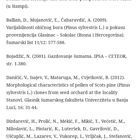
(u štampi).
Ballian, D., Mujanović, E., Čabaravdić, A. (2009).
Varijabilnosti običnog bora (Pinus sylvestris L.) u pokusu
provenijencija Glasinac – Sokolac (Bosna i Hercegovina).
Šumarski list 11/12: 577-588.
Bojadžić, N. (2001). Gazdovanje šumama. IPSA – CETEOR,
str. 1-380.
Daničić, V., Isajev, V., Mataruga, M., Cvjetković, B. (2012).
Morphological characteristics of pollen of Scots pine (Pinus
sylvestris L.) clones from seed orchard at the locality
Stanovi. Glasnik šumarskog fakulteta Univerziteta u Banja
Luci, 16: 31-44.
Dizdarević, H., Prolić, N., Mekić, F., Mikić, T., Večetić, M.,
Miloslavić, L., Pintarić, K., Luteršek, D., Gavrilović, D.,
Uščuplić, M., Lazarev, V., Vukorep, I., Vrljičak, J., Stefanović,