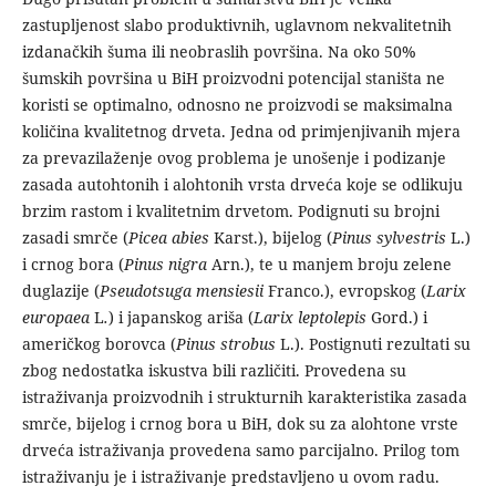
zastupljenost slabo produktivnih, uglavnom nekvalitetnih
izdanačkih šuma ili neobraslih površina. Na oko 50%
šumskih površina u BiH proizvodni potencijal staništa ne
koristi se optimalno, odnosno ne proizvodi se maksimalna
količina kvalitetnog drveta. Jedna od primjenjivanih mjera
za prevazilaženje ovog problema je unošenje i podizanje
zasada autohtonih i alohtonih vrsta drveća koje se odlikuju
brzim rastom i kvalitetnim drvetom. Podignuti su brojni
zasadi smrče (
Picea abies
Karst.), bijelog (
Pinus sylvestris
L.)
i crnog bora (
Pinus nigra
Arn.), te u manjem broju zelene
duglazije (
Pseudotsuga mensiesii
Franco.), evropskog (
Larix
europaea
L
.
) i japanskog ariša (
Larix leptolepis
Gord.) i
američkog borovca (
Pinus strobus
L.). Postignuti rezultati su
zbog nedostatka iskustva bili različiti. Provedena su
istraživanja proizvodnih i strukturnih karakteristika zasada
smrče, bijelog i crnog bora u BiH, dok su za alohtone vrste
drveća istraživanja provedena samo parcijalno. Prilog tom
istraživanju je i istraživanje predstavljeno u ovom radu.