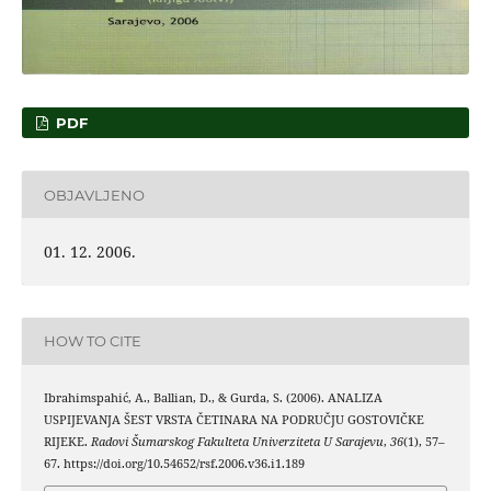
PDF
OBJAVLJENO
01. 12. 2006.
HOW TO CITE
Ibrahimspahić, A., Ballian, D., & Gurda, S. (2006). ANALIZA
USPIJEVANJA ŠEST VRSTA ČETINARA NA PODRUČJU GOSTOVIČKE
RIJEKE.
Radovi Šumarskog Fakulteta Univerziteta U Sarajevu
,
36
(1), 57–
67. https://doi.org/10.54652/rsf.2006.v36.i1.189