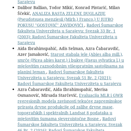
Sarajevu
Dalibor Ballian, Todor Mikić, Konrad Pintarić, Milan
Ščekić,
ANALIZA RASTA ZELENE DUGLAZIJE
(Pseudotsuga menziesii (Mirb.) Franco.) U IUFRO
POKUSU "GOSTOViĆ" ZAVIDOVIĆI
,
Radovi Šumarskog
fakulteta Univerziteta u Sarajevu: Svezak 33 Br. 1
(2003): Radovi Šumarskog Fakulteta Univerziteta u
Sarajevu
Aida Ibrahimspahić, Adis Selman, Azra Čabaravdić,
Azer Jamaković,
Starost stabala jele (Abies alba mill.),
smrče (Picea abies karst.) i bukve (Fagus sylvatica l.) u
mješovitim raznodobnim višespratnim sastojinama na
planini Igman
,
Radovi Šumarskog fakulteta
Univerziteta u Sarajevu: Svezak 51 Br. 2 (2021):
Radovi Šumarskog Fakulteta Univerziteta u Sarajevu
Azra Čabaravdić, Aida Ibrahimspahić, Merisa
Osmanović, Mirsada Starčević,
Evaluacija MLR i GWR
regresionih modela zavisnosti tekućeg zapreminskog
prirasta drvne produkcije od zalihe drvne mase,
topografskih i spektralnih Landsat 8 podataka u
mješovitim šumama sjeveroistočne Bosne
,
Radovi
Šumarskog fakulteta Univerziteta u Sarajevu: Svezak
46 Br. 2 (2016): Radovi Šumarskog Fakulteta