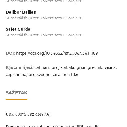
Šumarski fakultet Univerziteta u Sarajevu
Dalibor Ballian
Šumarski fakultet Univerziteta u Sarajevu
Safet Gurda
Šumarski fakultet Univerziteta u Sarajevu
DOI:
https://doi.org/10.54652/rsf.2006.v36.i1.189
četinari, broj stabala, prsni prečnik, visina,
Ključne riječi:
zapremina, proizvodne karakteristike
SAŽETAK
UDK 630*5:582.4(497.6)
Dugo prisutan problem u šumarstvu BiH je velika