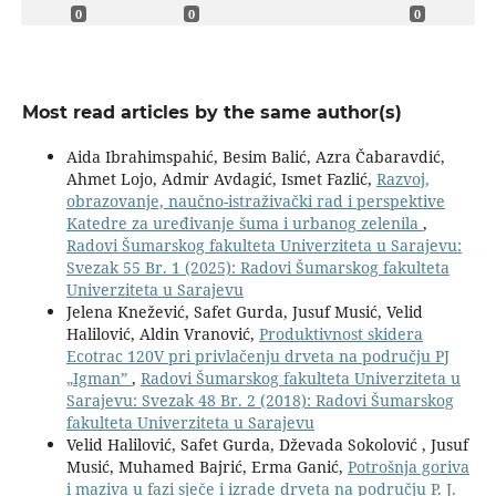
0
0
0
Most read articles by the same author(s)
Aida Ibrahimspahić, Besim Balić, Azra Čabaravdić,
Ahmet Lojo, Admir Avdagić, Ismet Fazlić,
Razvoj,
obrazovanje, naučno-istraživački rad i perspektive
Katedre za uređivanje šuma i urbanog zelenila
,
Radovi Šumarskog fakulteta Univerziteta u Sarajevu:
Svezak 55 Br. 1 (2025): Radovi Šumarskog fakulteta
Univerziteta u Sarajevu
Jelena Knežević, Safet Gurda, Jusuf Musić, Velid
Halilović, Aldin Vranović,
Produktivnost skidera
Ecotrac 120V pri privlačenju drveta na području PJ
„Igmanˮ
,
Radovi Šumarskog fakulteta Univerziteta u
Sarajevu: Svezak 48 Br. 2 (2018): Radovi Šumarskog
fakulteta Univerziteta u Sarajevu
Velid Halilović, Safet Gurda, Dževada Sokolović , Jusuf
Musić, Muhamed Bajrić, Erma Ganić,
Potrošnja goriva
i maziva u fazi sječe i izrade drveta na području P. J.