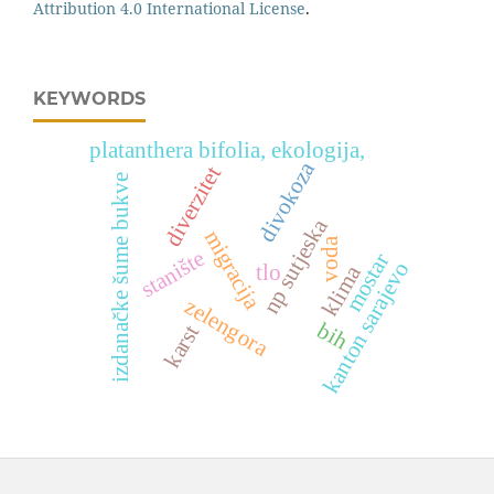
Attribution 4.0 International License
.
KEYWORDS
platanthera bifolia, ekologija,
divokoza
diverzitet
izdanačke šume bukve
np sutjeska
migracija
voda
stanište
mostar
kanton sarajevo
tlo
klima
zelengora
bih
karst