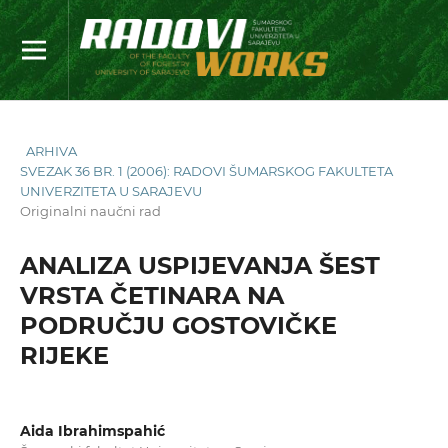
ARHIVA
SVEZAK 36 BR. 1 (2006): RADOVI ŠUMARSKOG FAKULTETA
UNIVERZITETA U SARAJEVU
Originalni naučni rad
ANALIZA USPIJEVANJA ŠEST
VRSTA ČETINARA NA
PODRUČJU GOSTOVIČKE
RIJEKE
Aida Ibrahimspahić