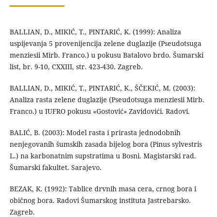
BALLIAN, D., MIKIĆ, T., PINTARIĆ, K. (1999): Analiza
uspijevanja 5 provenijencija zelene duglazije (Pseudotsuga
menziesii Mirb. Franco.) u pokusu Batalovo brdo. Šumarski
list, br. 9-10, CXXIII, str. 423-430. Zagreb.
BALLIAN, D., MIKIĆ, T., PINTARIĆ, K., ŠČEKIĆ, M. (2003):
Analiza rasta zelene duglazije (Pseudotsuga menziesii Mirb.
Franco.) u IUFRO pokusu «Gostović» Zavidovići. Radovi.
BALIĆ, B. (2003): Model rasta i prirasta jednodobnih
nenjegovanih šumskih zasada bijelog bora (Pinus sylvestris
L.) na karbonatnim supstratima u Bosni. Magistarski rad.
Šumarski fakultet. Sarajevo.
BEZAK, K. (1992): Tablice drvnih masa cera, crnog bora i
običnog bora. Radovi Šumarskog instituta Jastrebarsko.
Zagreb.