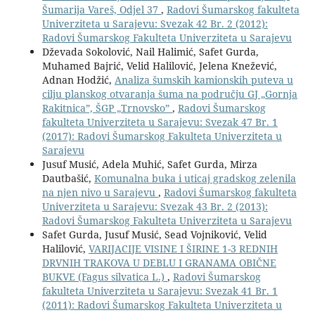
Šumarija Vareš, Odjel 37
,
Radovi Šumarskog fakulteta
Univerziteta u Sarajevu: Svezak 42 Br. 2 (2012):
Radovi Šumarskog Fakulteta Univerziteta u Sarajevu
Dževada Sokolović, Nail Halimić, Safet Gurda,
Muhamed Bajrić, Velid Halilović, Jelena Knežević,
Adnan Hodžić,
Analiza šumskih kamionskih puteva u
cilju planskog otvaranja šuma na području GJ „Gornja
Rakitnica”, ŠGP „Trnovsko”
,
Radovi Šumarskog
fakulteta Univerziteta u Sarajevu: Svezak 47 Br. 1
(2017): Radovi Šumarskog Fakulteta Univerziteta u
Sarajevu
Jusuf Musić, Adela Muhić, Safet Gurda, Mirza
Dautbašić,
Komunalna buka i uticaj gradskog zelenila
na njen nivo u Sarajevu
,
Radovi Šumarskog fakulteta
Univerziteta u Sarajevu: Svezak 43 Br. 2 (2013):
Radovi Šumarskog Fakulteta Univerziteta u Sarajevu
Safet Gurda, Jusuf Musić, Sead Vojniković, Velid
Halilović,
VARIJACIJE VISINE I ŠIRINE 1-3 REDNIH
DRVNIH TRAKOVA U DEBLU I GRANAMA OBIČNE
BUKVE (Fagus silvatica L.)
,
Radovi Šumarskog
fakulteta Univerziteta u Sarajevu: Svezak 41 Br. 1
(2011): Radovi Šumarskog Fakulteta Univerziteta u