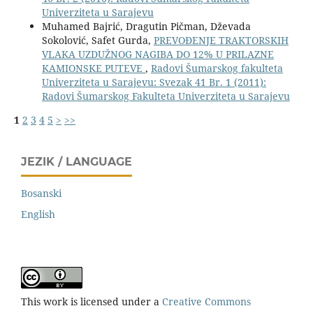
Univerziteta u Sarajevu
Muhamed Bajrić, Dragutin Pičman, Dževada
Sokolović, Safet Gurda,
PREVOĐENJE TRAKTORSKIH
VLAKA UZDUŽNOG NAGIBA DO 12% U PRILAZNE
KAMIONSKE PUTEVE
,
Radovi Šumarskog fakulteta
Univerziteta u Sarajevu: Svezak 41 Br. 1 (2011):
Radovi Šumarskog Fakulteta Univerziteta u Sarajevu
1
2
3
4
5
>
>>
JEZIK / LANGUAGE
Bosanski
English
This work is licensed under a
Creative Commons