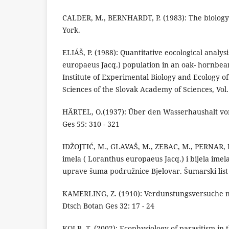
CALDER, M., BERNHARDT, P. (1983): The biology 
York.
ELIÁŠ, P. (1988): Quantitative eocological analys
europaeus Jacq.) population in an oak- hornbeam
Institute of Experimental Biology and Ecology of
Sciences of the Slovak Academy of Sciences, Vol. 
HÄRTEL, O.(1937): Über den Wasserhaushalt vo
Ges 55: 310 - 321
IDŽOJTIĆ, M., GLAVAŠ, M., ZEBAC, M., PERNAR, R
imela ( Loranthus europaeus Jacq.) i bijela ime
uprave šuma podružnice Bjelovar. Šumarski list 
KAMERLING, Z. (1910): Verdunstungsversuche m
Dtsch Botan Ges 32: 17 - 24
KOLB, T. (2002): Ecophysiology of parasitism in 