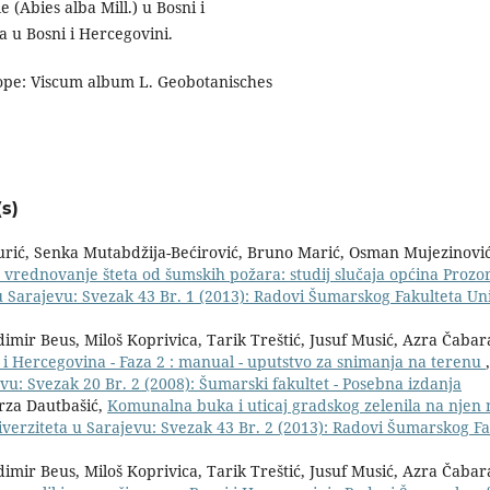
e (Abies alba Mill.) u Bosni i
a u Bosni i Hercegovini.
urope: Viscum album L. Geobotanisches
s)
urić, Senka Mutabdžija-Bećirović, Bruno Marić, Osman Mujezinović
vrednovanje šteta od šumskih požara: studij slučaja općina Proz
 Sarajevu: Svezak 43 Br. 1 (2013): Radovi Šumarskog Fakulteta Uni
imir Beus, Miloš Koprivica, Tarik Treštić, Jusuf Musić, Azra Čabar
i Hercegovina - Faza 2 : manual - uputstvo za snimanja na terenu
u: Svezak 20 Br. 2 (2008): Šumarski fakultet - Posebna izdanja
irza Dautbašić,
Komunalna buka i uticaj gradskog zelenila na njen 
verziteta u Sarajevu: Svezak 43 Br. 2 (2013): Radovi Šumarskog Fa
imir Beus, Miloš Koprivica, Tarik Treštić, Jusuf Musić, Azra Čabar