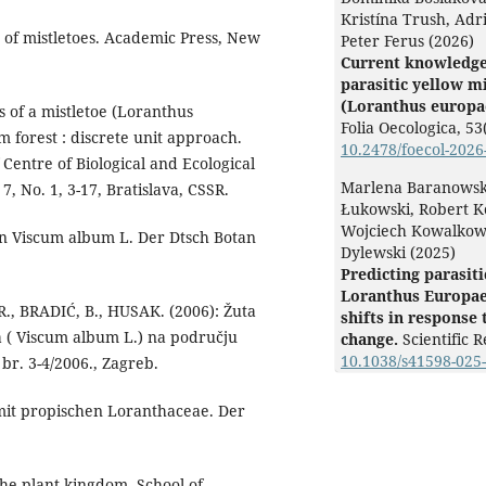
Kristína Trush, Adr
of mistletoes. Academic Press, New
Peter Ferus (2026)
Current knowledge
parasitic yellow m
(Loranthus europae
is of a mistletoe (Loranthus
Folia Oecologica,
53
 forest : discrete unit approach.
10.2478/foecol-2026
 Centre of Biological and Ecological
Marlena Baranowsk
7, No. 1, 3-17, Bratislava, CSSR.
Łukowski, Robert K
Wojciech Kowalkows
n Viscum album L. Der Dtsch Botan
Dylewski (2025)
Predicting parasiti
Loranthus Europae
., BRADIĆ, B., HUSAK. (2006): Žuta
shifts in response 
la ( Viscum album L.) na području
change.
Scientific 
10.1038/s41598-025
br. 3-4/2006., Zagreb.
it propischen Loranthaceae. Der
the plant kingdom. School of