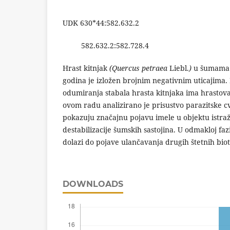
UDK 630*44:582.632.2
582.632.2:582.728.4
Hrast kitnjak
(Quercus petraea
Liebl.
)
u šumama 
godina je izložen brojnim negativnim uticajima.
odumiranja stabala hrasta kitnjaka ima hrastova
ovom radu analizirano je prisustvo parazitske cv
pokazuju značajnu pojavu imele u objektu istraž
destabilizacije šumskih sastojina. U odmakloj fa
dolazi do pojave ulančavanja drugih štetnih biot
DOWNLOADS