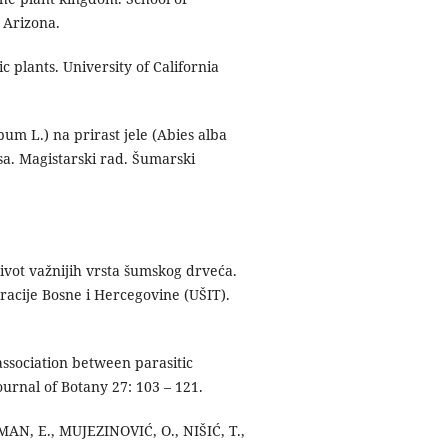
, Arizona.
ic plants. University of California
um L.) na prirast jele (Abies alba
sa. Magistarski rad. Šumarski
ivot važnijih vrsta šumskog drveća.
racije Bosne i Hercegovine (UŠIT).
 association between parasitic
ournal of Botany 27: 103 – 121.
AN, E., MUJEZINOVIĆ, O., NIŠIĆ, T.,