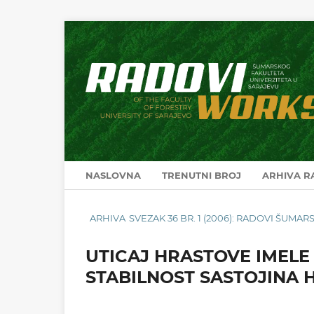
NASLOVNA
TRENUTNI BROJ
ARHIVA 
ARHIVA
SVEZAK 36 BR. 1 (2006): RADOVI ŠUM
UTICAJ HRASTOVE IMELE (
STABILNOST SASTOJINA 