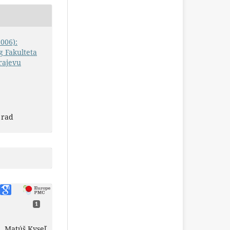
2006):
 Fakulteta
rajevu
 rad
1
, Matúš Kyseľ,