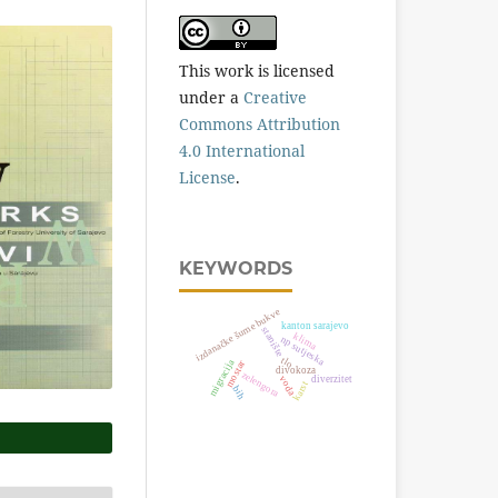
This work is licensed
under a
Creative
Commons Attribution
4.0 International
License
.
KEYWORDS
izdanačke šume bukve
kanton sarajevo
stanište
klima
np sutjeska
tlo
migracija
mostar
divokoza
zelengora
voda
diverzitet
karst
bih