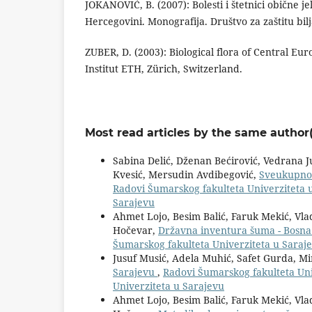
JOKANOVIĆ, B. (2007): Bolesti i štetnici obične jel
Hercegovini. Monografija. Društvo za zaštitu bilj
ZUBER, D. (2003): Biological flora of Central E
Institut ETH, Zürich, Switzerland.
Most read articles by the same author(
Sabina Delić, Dženan Bećirović, Vedrana J
Kvesić, Mersudin Avdibegović,
Sveukupno 
Radovi Šumarskog fakulteta Univerziteta u
Sarajevu
Ahmet Lojo, Besim Balić, Faruk Mekić, Vlad
Hočevar,
Državna inventura šuma - Bosna 
Šumarskog fakulteta Univerziteta u Sarajev
Jusuf Musić, Adela Muhić, Safet Gurda, M
Sarajevu
,
Radovi Šumarskog fakulteta Uni
Univerziteta u Sarajevu
Ahmet Lojo, Besim Balić, Faruk Mekić, Vlad