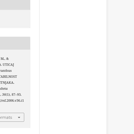
, M., &
6). UTICAJ
ranthus
STABILNOST
ITNJAKA.
lteta
u
,
36
(1), 87–93.
2/rsf.2006.v36.i1
ormats