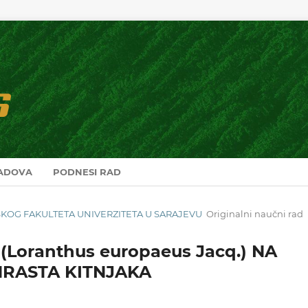
RADOVA
PODNESI RAD
ARSKOG FAKULTETA UNIVERZITETA U SARAJEVU
Originalni naučni rad
Loranthus europaeus Jacq.) NA
HRASTA KITNJAKA