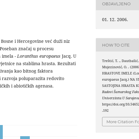
OBJAVLJENO
01. 12. 2006.
Bosne i Hercegovine već duži niz
HOW TO CITE
 Poseban značaj u procesu
 imela -
Loranthus europaeus
Jacq. U
Treštić, T. ., Dautbašić
jetnice na stablima hrasta. Rezultati
Mujezinović, O. . (200
ivanja kao bitnog faktora
HRASTOVE IMELE (Lo
zi razvoja poluparazita redovito
europaeus Jacq.) NA 
ičkih i abiotičkih agenasa.
SASTOJINA HRASTA K
Radovi Šumarskog Faku
Univerziteta U Sarajev
https://doi.org/10.5465
.192
More Citation F