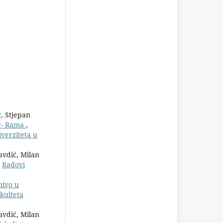
, Stjepan
or- Rama
,
verziteta u
avdić, Milan
,
Radovi
nivo u
kulteta
avdić, Milan