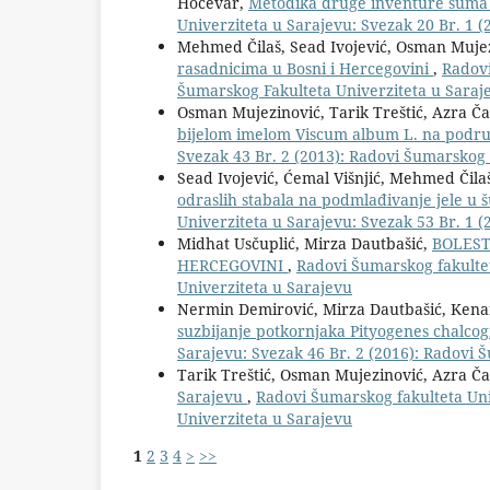
Hočevar,
Metodika druge inventure šuma 
Univerziteta u Sarajevu: Svezak 20 Br. 1 (
Mehmed Čilaš, Sead Ivojević, Osman Mujez
rasadnicima u Bosni i Hercegovini
,
Radovi
Šumarskog Fakulteta Univerziteta u Saraj
Osman Mujezinović, Tarik Treštić, Azra Č
bijelom imelom Viscum album L. na podru
Svezak 43 Br. 2 (2013): Radovi Šumarskog 
Sead Ivojević, Ćemal Višnjić, Mehmed Čila
odraslih stabala na podmlađivanje jele u 
Univerziteta u Sarajevu: Svezak 53 Br. 1 
Midhat Usčuplić, Mirza Dautbašić,
BOLEST
HERCEGOVINI
,
Radovi Šumarskog fakultet
Univerziteta u Sarajevu
Nermin Demirović, Mirza Dautbašić, Kena
suzbijanje potkornjaka Pityogenes chalcog
Sarajevu: Svezak 46 Br. 2 (2016): Radovi 
Tarik Treštić, Osman Mujezinović, Azra Ča
Sarajevu
,
Radovi Šumarskog fakulteta Uni
Univerziteta u Sarajevu
1
2
3
4
>
>>