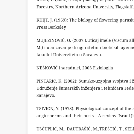
Forestry, Northern Arizona University, Flagstaff
KUIJT, J. (1969): The biology of flowering parasit
Press Berkeley
MUJEZINOVIĆ, O. (2007.).Uticaj imele (Viscum alb
M.) i ulančavanje drugih štetnih biotičkih agena
fakultet Univerziteta u Sarajevu.
NEŠKOVIĆ i saradnici, 2003 Fiziologija
PINTARIĆ, K. (2002): Šumsko-uzgojna svojstva i ž
Udruženje šumarskih inženjera i tehničara Fede
Sarajevo.
TSIVION, Y. (1978): Physiological concept of the
angiosperms and their hosts – A review. Israel J
USČUPLIĆ, M., DAUTBAŠIĆ, M.,TREŠTIĆ, T., SELM