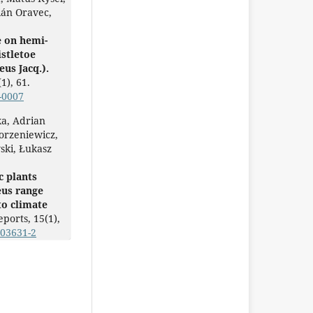
ián Oravec,
 on hemi-
istletoe
us Jacq.).
(1),
61.
-0007
a, Adrian
orzeniewicz,
ki, Łukasz
c plants
us range
to climate
Reports,
15
(1),
-03631-2