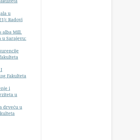
akulteta
jala u
21): Radovi
 alba Mill.
 u Sarajevu:
kurencije
akulteta
I
kog Fakulteta
nje i
ziteta u
na drveću u
kulteta