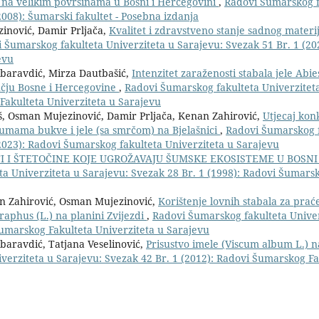
na velikim površinama u Bosni i Hercegovini
,
Radovi Šumarskog f
2008): Šumarski fakultet - Posebna izdanja
inović, Damir Prljača,
Kvalitet i zdravstveno stanje sadnog materi
 Šumarskog fakulteta Univerziteta u Sarajevu: Svezak 51 Br. 1 (20
evu
abaravdić, Mirza Dautbašić,
Intenzitet zaraženosti stabala jele Abies
čju Bosne i Hercegovine
,
Radovi Šumarskog fakulteta Univerziteta
Fakulteta Univerziteta u Sarajevu
š, Osman Mujezinović, Damir Prljača, Kenan Zahirović,
Utjecaj kon
šumama bukve i jele (sa smrčom) na Bjelašnici
,
Radovi Šumarskog f
(2023): Radovi Šumarskog fakulteta Univerziteta u Sarajevu
I I ŠTETOČINE KOJE UGROŽAVAJU ŠUMSKE EKOSISTEME U BOSNI 
a Univerziteta u Sarajevu: Svezak 28 Br. 1 (1998): Radovi Šumars
n Zahirović, Osman Mujezinović,
Korištenje lovnih stabala za praće
raphus (L.) na planini Zvijezdi
,
Radovi Šumarskog fakulteta Univer
Šumarskog Fakulteta Univerziteta u Sarajevu
baravdić, Tatjana Veselinović,
Prisustvo imele (Viscum album L.) 
verziteta u Sarajevu: Svezak 42 Br. 1 (2012): Radovi Šumarskog Fa