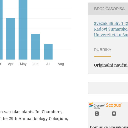
BROJ ČASOPISA
Svezak 36 Br. 1 (
Radovi Šumarskog
Univerziteta u Sa
RUBRIKA
Originalni naučni
n vascular plants. In: Chambers,
2
0
of the 29th Annual biology Coloqium,
Dominika Bošiaková