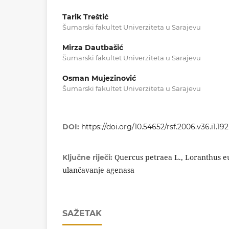
Tarik Treštić
Šumarski fakultet Univerziteta u Sarajevu
Mirza Dautbašić
Šumarski fakultet Univerziteta u Sarajevu
Osman Mujezinović
Šumarski fakultet Univerziteta u Sarajevu
DOI:
https://doi.org/10.54652/rsf.2006.v36.i1.192
Quercus petraea L., Loranthus e
Ključne riječi:
ulančavanje agenasa
SAŽETAK