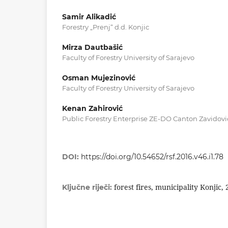
Samir Alikadić
Forestry „Prenj“ d.d. Konjic
Mirza Dautbašić
Faculty of Forestry University of Sarajevo
Osman Mujezinović
Faculty of Forestry University of Sarajevo
Kenan Zahirović
Public Forestry Enterprise ZE-DO Canton Zavidović
DOI:
https://doi.org/10.54652/rsf.2016.v46.i1.78
forest fires, municipality Konjic,
Ključne riječi: