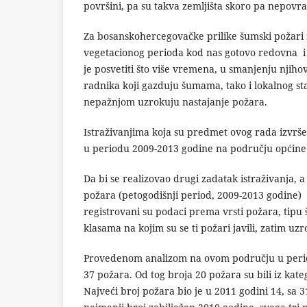
površini, pa su takva zemljišta skoro pa nepovra
Za bosanskohercegovačke prilike šumski požari i
vegetacionog perioda kod nas gotovo redovna i
je posvetiti što više vremena, u smanjenju njih
radnika koji gazduju šumama, tako i lokalnog st
nepažnjom uzrokuju nastajanje požara.
Istraživanjima koja su predmet ovog rada izvrš
u periodu 2009-2013 godine na području općine 
Da bi se realizovao drugi zadatak istraživanja, a
požara (petogodišnji period, 2009-2013 godine)
registrovani su podaci prema vrsti požara, tipu 
klasama na kojim su se ti požari javili, zatim uz
Provedenom analizom na ovom području u perio
37 požara. Od tog broja 20 požara su bili iz kateg
Najveći broj požara bio je u 2011 godini 14, sa 