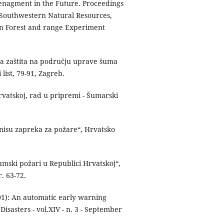
Menagment in the Future. Proceedings
 Southwestern Natural Resources,
n Forest and range Experiment
na zaštita na području uprave šuma
ist, 79-91, Zagreb.
rvatskoj, rad u pripremi - Šumarski
 nisu zapreka za požare“, Hrvatsko
umski požari u Republici Hrvatskoj“,
. 63-72.
1): An automatic early warning
Disasters - vol.XIV - n. 3 - September