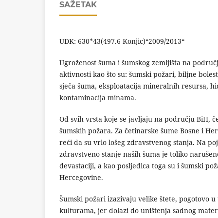
SAŽETAK
UDK: 630*43(497.6 Konjic)“2009/2013“
Ugroženost šuma i šumskog zemljišta na području 
aktivnosti kao što su: šumski požari, biljne boles
sječa šuma, eksploatacija mineralnih resursa, hid
kontaminacija minama.
Od svih vrsta koje se javljaju na području BiH, č
šumskih požara. Za četinarske šume Bosne i He
reći da su vrlo lošeg zdravstvenog stanja. Na po
zdravstveno stanje naših šuma je toliko narušeno d
devastaciji, a kao posljedica toga su i šumski pož
Hercegovine.
Šumski požari izazivaju velike štete, pogotovo 
kulturama, jer dolazi do uništenja sadnog materi