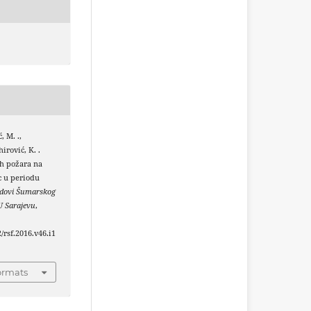
, M. .,
irović, K. .
ih požara na
c u periodu
dovi Šumarskog
U Sarajevu
,
2/rsf.2016.v46.i1
ormats