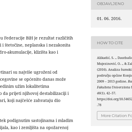
OBJAVLJENO
01. 06. 2016.
Federacije BiH je rezultat različitih
HOW TO CITE
ti i štetočine, neplanska i nezakonita
ro-akumulacije, klizišta kao i
Alikadić, S. ., Dautbašić
Mujezinović, O. ., & Zah
(2016). Analiza šumsk
etinari su najviše ugroženi od
području općine Konji
rcegovine se općenito danas može
2009 – 2013 godine.
Ra
jedinim užim lokalitetima
Fakulteta Univerziteta 
a prijeti njihovoj destabilizaciji i
46
(1), 42–57.
https://doi.org/10.5465
ari, koji najčešće zahvataju dio
.78
More Citation F
u tek podignutim sastojinama i mladim
jala, kao i zemljišta na opožarenoj