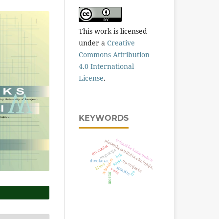
This work is licensed
under a
Creative
Commons Attribution
4.0 International
License
.
KEYWORDS
izdanačke šume bukve
platanthera bifolia, ekologija,
diverzitet
migracija
bih
zelengora
karst
divokoza
np sutjeska
klima
stanište
voda
tlo
mostar