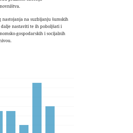
anovništva.
g nastojanja na suzbijanju šumskih
lje nastaviti te ih poboljšati i
konomsko-gospodarskih i socijalnih
nivou.