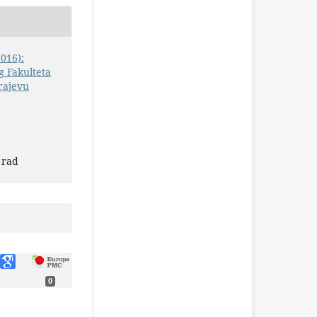
2016):
 Fakulteta
rajevu
 rad
0