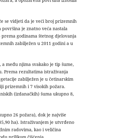
požara, a opožarena površina iznosila
se vidjeti da je veći broj prizemnih
površina je znatno veća nastala
o prema godinama štetnog djelovanja
zemnih zabilježen u 2011 godini a u
ra, a među njima svakako je tip šume,
ju. Prema rezultatima istraživanja
etacije zabilježen je u četinarskim
ji prizemnih i 7 visokih požara.
i niskih (izdanačkih) šuma ukupno 8,
upno 26 požara), dok je najviše
,90 ha). Istraživanjem je utvrđeno
dnim radovima, kao i veličina
odu prilikom čišćenja