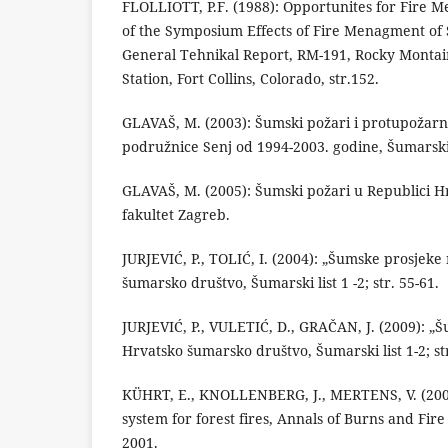
FLOLLIOTT, P.F. (1988): Opportunites for Fire 
of the Symposium Effects of Fire Menagment of
General Tehnikal Report, RM-191, Rocky Montai
Station, Fort Collins, Colorado, str.152.
GLAVAŠ, M. (2003): Šumski požari i protupožar
podružnice Senj od 1994-2003. godine, Šumarski l
GLAVAŠ, M. (2005): Šumski požari u Republici H
fakultet Zagreb.
JURJEVIĆ, P., TOLIĆ, I. (2004): „Šumske prosjeke
šumarsko društvo, Šumarski list 1 -2; str. 55-61.
JURJEVIĆ, P., VULETIĆ, D., GRAČAN, J. (2009): „Š
Hrvatsko šumarsko društvo, Šumarski list 1-2; str
KÜHRT, E., KNOLLENBERG, J., MERTENS, V. (200
system for forest fires, Annals of Burns and Fire 
2001.