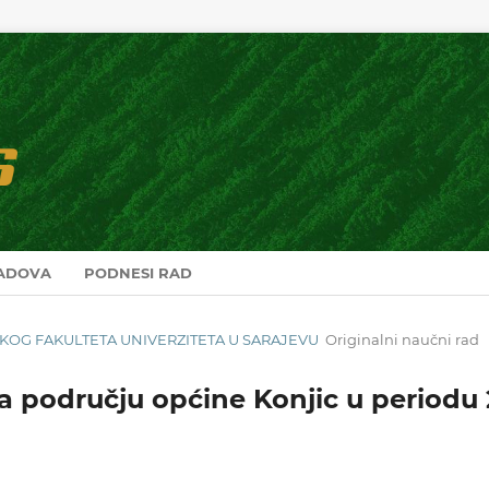
RADOVA
PODNESI RAD
RSKOG FAKULTETA UNIVERZITETA U SARAJEVU
Originalni naučni rad
a području općine Konjic u periodu 