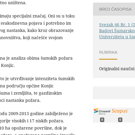
tno uništena.
BROJ ČASOPISA
maju specijalni značaj. Oni su u toku
 svakodnevna pojava i potrebno im
Svezak 46 Br. 1 (
ovog nastanka, kako kroz obrazovanje
Radovi Šumarskog
Univerziteta u Sa
anovništva, koji načešće svojom
RUBRIKA
ena je analiza obima šumskih požara
Konjic.
Originalni naučni
 to je utvrđivanje intenziteta šumskih
 na području općine Konjic
šuma i zemljišta, te gazdinskim
roci nastanka požara.
du 2009-2013 godine zabilježeno je
0
0
orije visokih i 17 niskih požara.
310 ha opožarene površine, dok je