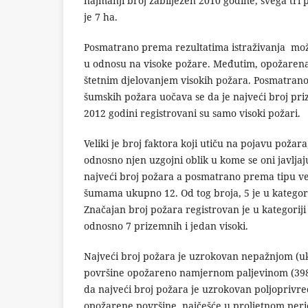
najmanji broj zabilježen 2010 godine, svega tri 
je 7 ha.
Posmatrano prema rezultatima istraživanja može 
u odnosu na visoke požare. Međutim, opožarena 
štetnim djelovanjem visokih požara. Posmatran
šumskih požara uočava se da je najveći broj pri
2012 godini registrovani su samo visoki požari.
Veliki je broj faktora koji utiču na pojavu poža
odnosno njen uzgojni oblik u kome se oni javlja
najveći broj požara a posmatrano prema tipu veg
šumama ukupno 12. Od tog broja, 5 je u kategori
Značajan broj požara registrovan je u kategorij
odnosno 7 prizemnih i jedan visoki.
Najveći broj požara je uzrokovan nepažnjom (uk
površine opožareno namjernom paljevinom (3985
da najveći broj požara je uzrokovan poljoprivre
opožarene površine, najčešće u proljetnom peri