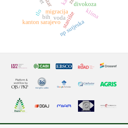
divokoza
klima
tlo
migracija
stanište
bih
voda
np sutjeska
kanton sarajevo