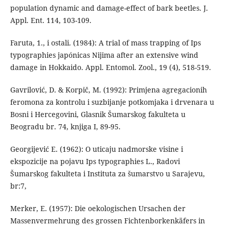
population dynamic and damage-effect of bark beetles. J.
Appl. Ent. 114, 103-109.
Faruta, 1., i ostali. (1984): A trial of mass trapping of Ips
typographies japónicas Nijima after an extensive wind
damage in Hokkaido. Appl. Entomol. Zool., 19 (4), 518-519.
Gavrilović, D. & Korpič, M. (1992): Primjena agregacionih
feromona za kontrolu i suzbijanje potkomjaka i drvenara u
Bosni i Hercegovini, Glasnik Šumarskog fakulteta u
Beogradu br. 74, knjiga I, 89-95.
Georgijević E. (1962): O uticaju nadmorske visine i
ekspozicije na pojavu Ips typographies L., Radovi
Šumarskog fakulteta i Instituta za šumarstvo u Sarajevu,
br:7,
Merker, E. (1957): Die oekologischen Ursachen der
Massenvermehrung des grossen Fichtenborkenkäfers in