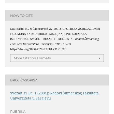
HOW TO CITE
Dautbašić, M., & Čabaravdić, A. (2001). UPOTREBA AGREGACIONIH
FEROMONA ZA KONTROLU I SUZBIJANJE POTKORNJAKA
(SCOLYTIDAE) SMRČE U BOSNI I HERCEGOVINI.
Radovi Šumarskog
Fakulteta Univerziteta U Sarajevu
,
31
(1), 19–33.
https://doi.org/10.54652/rsf.2001.v31.i1.228
More Citation Formats
BROJ ČASOPISA
Svezak 31 Br. 1 (2001): Radovi Šumarskog Fakulteta
Univerziteta u Sarajevu
RUBRIKA