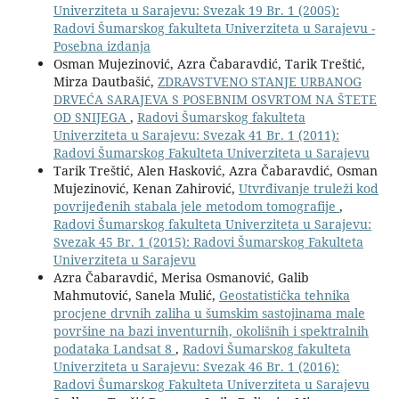
Univerziteta u Sarajevu: Svezak 19 Br. 1 (2005):
Radovi Šumarskog fakulteta Univerziteta u Sarajevu -
Posebna izdanja
Osman Mujezinović, Azra Čabaravdić, Tarik Treštić,
Mirza Dautbašić,
ZDRAVSTVENO STANJE URBANOG
DRVEĆA SARAJEVA S POSEBNIM OSVRTOM NA ŠTETE
OD SNIJEGA
,
Radovi Šumarskog fakulteta
Univerziteta u Sarajevu: Svezak 41 Br. 1 (2011):
Radovi Šumarskog Fakulteta Univerziteta u Sarajevu
Tarik Treštić, Alen Hasković, Azra Čabaravdić, Osman
Mujezinović, Kenan Zahirović,
Utvrđivanje truleži kod
povrijeđenih stabala jele metodom tomografije
,
Radovi Šumarskog fakulteta Univerziteta u Sarajevu:
Svezak 45 Br. 1 (2015): Radovi Šumarskog Fakulteta
Univerziteta u Sarajevu
Azra Čabaravdić, Merisa Osmanović, Galib
Mahmutović, Sanela Mulić,
Geostatistička tehnika
procjene drvnih zaliha u šumskim sastojinama male
površine na bazi inventurnih, okolišnih i spektralnih
podataka Landsat 8
,
Radovi Šumarskog fakulteta
Univerziteta u Sarajevu: Svezak 46 Br. 1 (2016):
Radovi Šumarskog Fakulteta Univerziteta u Sarajevu