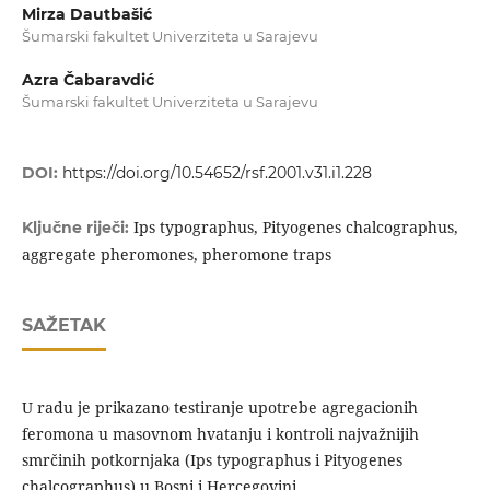
Mirza Dautbašić
Šumarski fakultet Univerziteta u Sarajevu
Azra Čabaravdić
Šumarski fakultet Univerziteta u Sarajevu
DOI:
https://doi.org/10.54652/rsf.2001.v31.i1.228
Ips typographus, Pityogenes chalcographus,
Ključne riječi:
aggregate pheromones, pheromone traps
SAŽETAK
U radu je prikazano testiranje upotrebe agregacionih
feromona u masovnom hvatanju i kontroli najvažnijih
smrčinih potkornjaka (Ips typographus i Pityogenes
chalcographus) u Bosni i Hercegovini