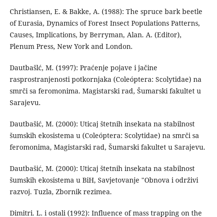
Christiansen, E. & Bakke, A. (1988): The spruce bark beetle
of Eurasia, Dynamics of Forest Insect Populations Patterns,
Causes, Implications, by Berryman, Alan. A. (Editor),
Plenum Press, New York and London.
Dautbašlć, M. (1997): Praćenje pojave i jačine
rasprostranjenosti potkornjaka (Coleóptera: Scolytidae) na
smrči sa feromonima. Magistarski rad, Šumarski fakultet u
Sarajevu.
Dautbašić, M. (2000): Uticaj štetnih insekata na stabilnost
šumskih ekosistema u (Coleóptera: Scolytidae) na smrči sa
feromonima, Magistarski rad, Šumarski fakultet u Sarajevu.
Dautbašić, M. (2000): Uticaj štetnih insekata na stabilnost
šumskih ekosistema u BiH, Savjetovanje "Obnova i održivi
razvoj. Tuzla, Zbornik rezimea.
Dimitri. L. i ostali (1992): Influence of mass trapping on the