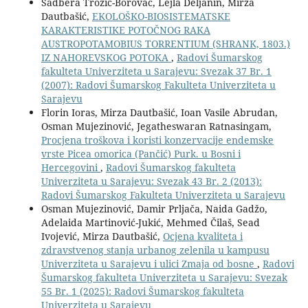
Sadbera Trožić-Borovac, Lejla Deljanin, Mirza
Dautbašić,
EKOLOŠKO-BIOSISTEMATSKE
KARAKTERISTIKE POTOČNOG RAKA
AUSTROPOTAMOBIUS TORRENTIUM (SHRANK, 1803.)
IZ NAHOREVSKOG POTOKA
,
Radovi Šumarskog
fakulteta Univerziteta u Sarajevu: Svezak 37 Br. 1
(2007): Radovi Šumarskog Fakulteta Univerziteta u
Sarajevu
Florin Ioras, Mirza Dautbašić, Ioan Vasile Abrudan,
Osman Mujezinović, Jegatheswaran Ratnasingam,
Procjena troškova i koristi konzervacije endemske
vrste Picea omorica (Pančić) Purk. u Bosni i
Hercegovini
,
Radovi Šumarskog fakulteta
Univerziteta u Sarajevu: Svezak 43 Br. 2 (2013):
Radovi Šumarskog Fakulteta Univerziteta u Sarajevu
Osman Mujezinović, Damir Prljača, Naida Gadžo,
Adelaida Martinović-Jukić, Mehmed Čilaš, Sead
Ivojević, Mirza Dautbašić,
Ocjena kvaliteta i
zdravstvenog stanja urbanog zelenila u kampusu
Univerziteta u Sarajevu i ulici Zmaja od bosne
,
Radovi
Šumarskog fakulteta Univerziteta u Sarajevu: Svezak
55 Br. 1 (2025): Radovi Šumarskog fakulteta
Univerziteta u Sarajevu