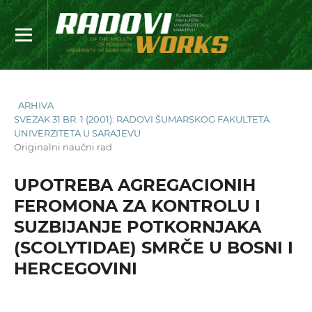
ARHIVA
SVEZAK 31 BR. 1 (2001): RADOVI ŠUMARSKOG FAKULTETA
UNIVERZITETA U SARAJEVU
Originalni naučni rad
UPOTREBA AGREGACIONIH
FEROMONA ZA KONTROLU I
SUZBIJANJE POTKORNJAKA
(SCOLYTIDAE) SMRČE U BOSNI I
HERCEGOVINI