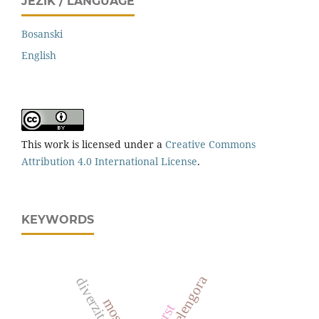
JEZIK / LANGUAGE
Bosanski
English
This work is licensed under a
Creative Commons
Attribution 4.0 International License
.
KEYWORDS
zelengora
diverzitet
mostar
karst