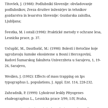
Titovšek, J. (1988): Podlubniki Slovenije: obvladovanje
podlubnikov, Zveza društev inženirjev in tehnikov
gozdarstva in lesarstva Slovenije: Gozdarska založba,
Ljubljana;
Švestka, M. i ostali (1998): Praktické metody v ochrane lesa,
Lesnicka prace, p. 37.
Usčuplić, M., Dautbašić, M.: (1998): Bolesti i štetočine koje
ugrožavaju šumske ekosisteme u Bosni i Hercegovini,
Radovi Šumarskog fakulteta Univerziteta u Sarajevu, 1, 19-
26, Sarajevo,
Weslien, J. (1992): Effects of mass trapping on Ips
typographus L. populations, J. Appl. Ent. 114, 228-232.
Zahradnik, P. (1999): Lykoirout leskly Pityogenes
ehaleographus L., Lesnicka prace 3/99, I-IV, Praha,