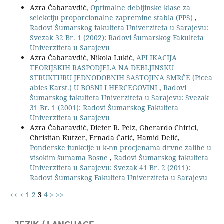
Azra Čabaravdić,
Optimalne debljinske klase za
selekciju proporcionalne zapremine stabla (PPS)
,
Radovi Šumarskog fakulteta Univerziteta u Sarajevu:
Svezak 32 Br. 1 (2002): Radovi Šumarskog Fakulteta
Univerziteta u Sarajevu
Azra Čabaravdić, Nikola Lukić,
APLIKACIJA
TEORIJSKIH RASPODJELA NA DEBLJINSKU
STRUKTURU JEDNODOBNIH SASTOJINA SMRČE (Picea
abies Karst.) U BOSNI I HERCEGOVINI
,
Radovi
Šumarskog fakulteta Univerziteta u Sarajevu: Svezak
31 Br. 1 (2001): Radovi Šumarskog Fakulteta
Univerziteta u Sarajevu
Azra Čabaravdić, Dieter R. Pelz, Gherardo Chirici,
Christian Kutzer, Ernada Ćatić, Hamid Delić,
Ponderske funkcije u k-nn procjenama drvne zalihe u
visokim šumama Bosne
,
Radovi Šumarskog fakulteta
Univerziteta u Sarajevu: Svezak 41 Br. 2 (2011):
Radovi Šumarskog Fakulteta Univerziteta u Sarajevu
<<
<
1
2
3
4
>
>>