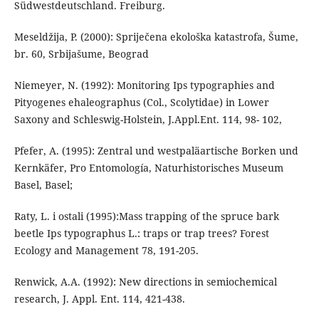
Südwestdeutschland. Freiburg.
Meseldžija, P. (2000): Spriječena ekološka katastrofa, Šume,
br. 60, Srbijašume, Beograd
Niemeyer, N. (1992): Monitoring Ips typographies and
Pityogenes ehaleographus (Col., Scolytidae) in Lower
Saxony and Schleswig-Holstein, J.Appl.Ent. 114, 98- 102,
Pfefer, A. (1995): Zentral und westpaläartische Borken und
Kernkäfer, Pro Entomología, Naturhistorisches Museum
Basel, Basel;
Raty, L. i ostali (1995):Mass trapping of the spruce bark
beetle Ips typographus L.: traps or trap trees? Forest
Ecology and Management 78, 191-205.
Renwick, A.A. (1992): New directions in semiochemical
research, J. Appl. Ent. 114, 421-438.