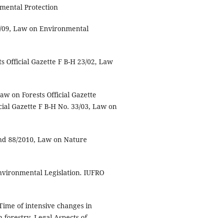
nmental Protection
36/09, Law on Environmental
s Official Gazette F B-H 23/02, Law
aw on Forests Official Gazette
cial Gazette F B-H No. 33/03, Law on
and 88/2010, Law on Nature
nvironmental Legislation. IUFRO
Time of intensive changes in
 forestry. Legal Aspects of