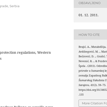
OBJAVLJENO
lgrade, Serbia
01. 12. 2011.
HOW TO CITE
Brajić, A., Mutabdžija, S
Avdibegović, M. ., Marić
e protection regulations, Western
Bećirović, D. ., Grašić, T.
s
Nevenić, R. ., & Pezde
Špela . (2011). Odredbe
prirode u šumarskoj le
zemalja Zapadnog Bal
Šumarskog Fakulteta Un
Sarajevu
,
41
(2), 59–73.
https://doi.org/10.5465
.135
More Citation F