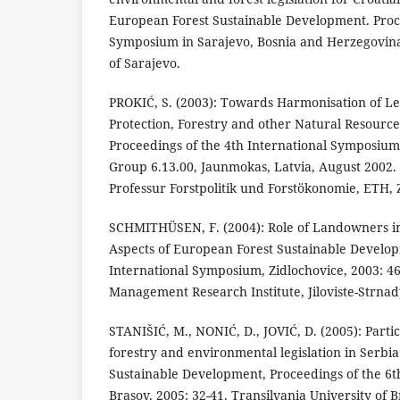
European Forest Sustainable Development. Proce
Symposium in Sarajevo, Bosnia and Herzegovina 2
of Sarajevo.
PROKIĆ, S. (2003): Towards Harmonisation of L
Protection, Forestry and other Natural Resources
Proceedings of the 4th International Symposiu
Group 6.13.00, Jaunmokas, Latvia, August 2002. 
Professur Forstpolitik und Forstökonomie, ETH, Z
SCHMITHÜSEN, F. (2004): Role of Landowners in
Aspects of European Forest Sustainable Develop
International Symposium, Zidlochovice, 2003: 4
Management Research Institute, Jiloviste-Strnad
STANIŠIĆ, M., NONIĆ, D., JOVIĆ, D. (2005): Parti
forestry and environmental legislation in Serbi
Sustainable Development, Proceedings of the 6t
Brasov, 2005: 32-41. Transilvania University of 