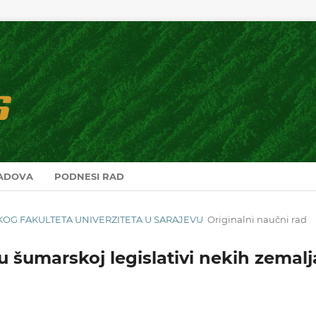
RADOVA
PODNESI RAD
RSKOG FAKULTETA UNIVERZITETA U SARAJEVU
Originalni naučni rad
u šumarskoj legislativi nekih zemalj