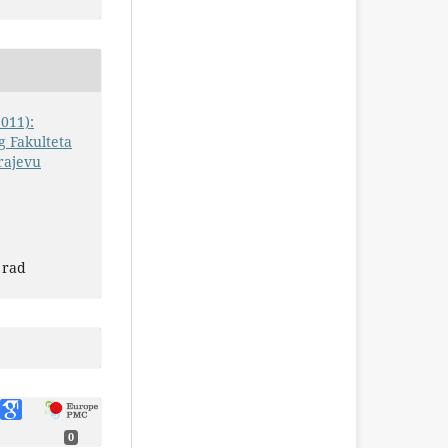
2011):
 Fakulteta
rajevu
 rad
0