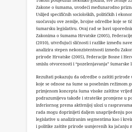
Tokom posljednih nekoliko godina, sve zemlje Z
Zakone o šumama, uvodeći međunarodno prizn
Uslijed specifičnih socioloških, političkih i eko
suočavaju ove zemlje, brojne odredbe koje se tič
šumarsku legislativu. Ovaj rad se bavi uporedni
Zakonima o šumama Hrvatske (2005), Federacije 
(2010), utvrđujući sličnosti i razlike između na
analizira stepen nekonzistentnosti između Zakon
prirode Hrvatske (2005), Federacije Bosne i Herc
smislu otvorenosti i “pozelenjavanja” šumarske le
Rezultati pokazuju da odredbe o zaštiti prirode 
koje se odnose na šume sa posebnim režimom g
primjenom koncepta šuma visoke zaštitne vrijed
podrazumijeva takođe i strateške promjene u poz
inferiornog prema aktivnijoj ulozi u raspravama 
rada mogu doprinijeti daljem unaprijeđenju po
legislative u analiziranim segmentima kao i kre
i politike zaštite prirode usmjerenih ka jačanju