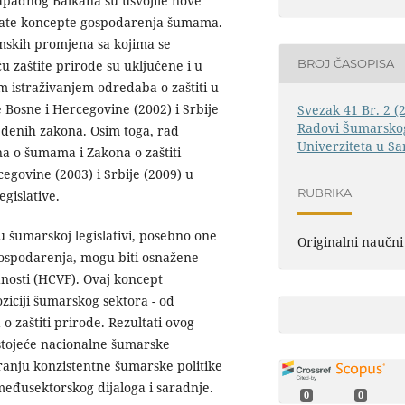
apadnog Balkana su usvojile nove
ate koncepte gospodarenja šumama.
nomskih promjena sa kojima se
BROJ ČASOPISA
u zaštite prirode su uključene i u
m istraživanjem odredaba o zaštiti u
Bosne i Hercegovine (2002) i Srbije
Svezak 41 Br. 2 (
Radovi Šumarskog
vedenih zakona. Osim toga, rad
Univerziteta u Sa
a o šumama i Zakona o zaštiti
egovine (2003) i Srbije (2009) u
RUBRIKA
gislative.
u šumarskoj legislativi, posebno one
Originalni naučni
ospodarenja, mogu biti osnažene
nosti (HCVF). Ovaj koncept
iciji šumarskog sektora - od
o zaštiti prirode. Rezultati ovog
stojeće nacionalne šumarske
iranju konzistentne šumarske politike
 međusektorskog dijaloga i saradnje.
0
0