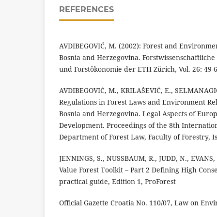
REFERENCES
AVDIBEGOVIĆ, M. (2002): Forest and Environment
Bosnia and Herzegovina. Forstwissenschaftliche 
und Forstökonomie der ETH Zürich, Vol. 26: 49-6
AVDIBEGOVIĆ, M., KRILAŠEVIĆ, E., SELMANAGIĆ, 
Regulations in Forest Laws and Environment Rela
Bosnia and Herzegovina. Legal Aspects of Europ
Development. Proceedings of the 8th Internatio
Department of Forest Law, Faculty of Forestry, Is
JENNINGS, S., NUSSBAUM, R., JUDD, N., EVANS, 
Value Forest Toolkit – Part 2 Defining High Conse
practical guide, Edition 1, ProForest
Official Gazette Croatia No. 110/07, Law on Env