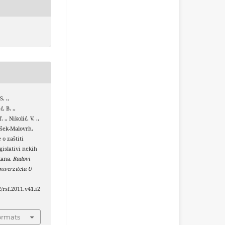
. .,
, B. .,
 ., Nikolić, V. .,
všek-Malovrh,
 o zaštiti
gislativi nekih
kana.
Radovi
iverziteta U
2/rsf.2011.v41.i2
ormats