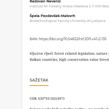
Radovan Nevenić
Institute for Forestry, Kneza Višeslava 3, 11 000 Be
Špela Pezdevšek-Malovrh
Biotechnological Faculty University of Ljubljana
DOI:
https://doi.org/10.54652/rsf.2011.v41.i2.135
forest related legislation, natur
Ključne riječi:
Balkan countries, high conservation value forest
SAŽETAK
UDK 630*93:502(497)