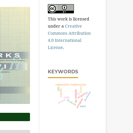
This work is licensed
under a
Creative
Commons Attribution
4.0 International
License
.
KEYWORDS
vegetacijske karakteristike
klima
bih
stanište
np sutjeska
migracija
diverzitet
tlo
voda
zelengora
mostar
divokoza
karst