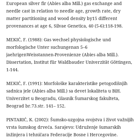
European silver fir (Abies alba Mill.) gas exchange and
needle cast in relation to needle age, growth rate, dry
matter partitioning and wood density by15 different
provenances at age 6, Silvae Genetica, 40 (5-6):118-198.
MEKIĆ, F. (1988): Gas wechsel physiologische und
morfologische Unter suchungenan 5–6
jaehrigenWeisstannen-Provenienze (Abies alba Mill.).
Dissertation, Institut für Waldbauder Univerzität Göttingen,
1-144.
MEKIĆ, F. (1991): Morfološke karakteristike petogodišnjih
sadnica jele (Abies alba Mill.) sa devet lokaliteta u BiH.
Univerzitet u Beogradu, Glasnik Šumarskog fakulteta,
Beograd br.73.str. 141– 152.
PINTARIĆ, K. (2002): Šumsko-uzgojna svojstva i život važnijih
vrsta šumskog drveća. Sarajevo: Udruženje šumarskih
inžinjera i tehničara Federacije Bosne i Hercegovine.