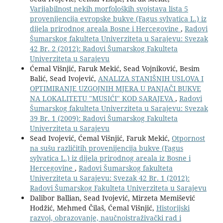
Varijabilnost nekih morfoloških svojstava lista 5
provenijencija evropske bukve (Fagus sylvatica L.) iz
dijela prirodnog areala Bosne i Hercegovine
,
Radovi
Šumarskog fakulteta Univerziteta u Sarajevu: Svezak
42 Br. 2 (2012): Radovi Šumarskog Fakulteta
Univerziteta u Sarajevu
Ćemal Višnjić, Faruk Mekić, Sead Vojniković, Besim
Balić, Sead Ivojević,
ANALIZA STANIŠNIH USLOVA I
OPTIMIRANJE UZGOJNIH MJERA U PANJAČI BUKVE
NA LOKALITETU "MUSIĆI" KOD SARAJEVA
,
Radovi
Šumarskog fakulteta Univerziteta u Sarajevu: Svezak
39 Br. 1 (2009): Radovi Šumarskog Fakulteta
Univerziteta u Sarajevu
Sead Ivojević, Ćemal Višnjić, Faruk Mekić,
Otpornost
na sušu različitih provenijencija bukve (Fagus
sylvatica L.) iz dijela prirodnog areala iz Bosne i
Hercegovine
,
Radovi Šumarskog fakulteta
Univerziteta u Sarajevu: Svezak 42 Br. 1 (2012):
Radovi Šumarskog Fakulteta Univerziteta u Sarajevu
Dalibor Ballian, Sead Ivojević, Mirzeta Memišević
Hodžić, Mehmed Čilaš, Ćemal Višnjić,
Historijski
razvoj, obrazovanje, naučnoistraživački rad i