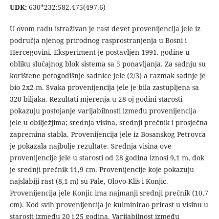
UDK:
630*232:582.475(497.6)
U ovom radu istraživan je rast devet provenijencija jele iz
područja njenog prirodnog rasprostranjenja u Bosni i
Hercegovini. Eksperiment je postavljen 1991. godine u
obliku slučajnog blok sistema sa 5 ponavljanja. Za sadnju su
korištene petogodišnje sadnice jele (2/3) a razmak sadnje je
bio 2x2 m. Svaka provenijencija jele je bila zastupljena sa
320 biljaka. Rezultati mjerenja u 28-oj godini starosti
pokazuju postojanje varijabilnosti između provenijencija
jele u obilježjima; srednja visina, srednji prečnik i prosječna
zapremina stabla. Provenijencija jele iz Bosanskog Petrovca
je pokazala najbolje rezultate. Srednja visina ove
provenijencije jele u starosti od 28 godina iznosi 9,1 m, dok
je srednji prečnik 11,9 cm. Provenijencije koje pokazuju
najslabiji rast (8,1 m) su Pale, Olovo-Klis i Konjic.
Provenijencija jele Konjic ima najmanji srednji prečnik (10,7
cm). Kod svih provenijencija je kulminirao prirast u visinu u
starosti između 20 i 25 godina. Varijabilnost između