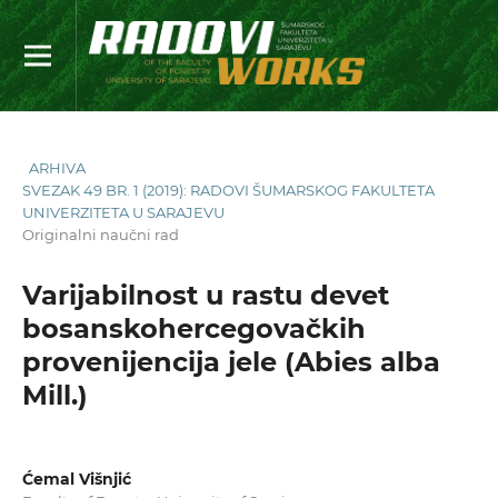
ARHIVA
SVEZAK 49 BR. 1 (2019): RADOVI ŠUMARSKOG FAKULTETA
UNIVERZITETA U SARAJEVU
Originalni naučni rad
Varijabilnost u rastu devet
bosanskohercegovačkih
provenijencija jele (Abies alba
Mill.)
Ćemal Višnjić