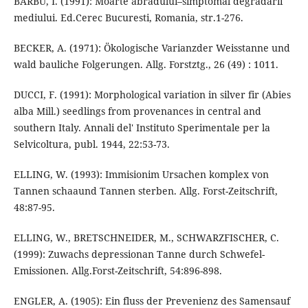
BARBU, I. (1991): Moarte abradului–simptomal degradarii
mediului. Ed.Cerec Bucuresti, Romania, str.1-276.
BECKER, A. (1971): Ökologische Varianzder Weisstanne und
wald bauliche Folgerungen. Allg. Forstztg., 26 (49) : 1011.
DUCCI, F. (1991): Morphological variation in silver fir (Abies
alba Mill.) seedlings from provenances in central and
southern Italy. Annali del' Instituto Sperimentale per la
Selvicoltura, publ. 1944, 22:53-73.
ELLING, W. (1993): Immisionim Ursachen komplex von
Tannen schaaund Tannen sterben. Allg. Forst-Zeitschrift,
48:87-95.
ELLING, W., BRETSCHNEIDER, M., SCHWARZFISCHER, C.
(1999): Zuwachs depressionan Tanne durch Schwefel-
Emissionen. Allg.Forst-Zeitschrift, 54:896-898.
ENGLER, A. (1905): Ein fluss der Prevenienz des Samensauf