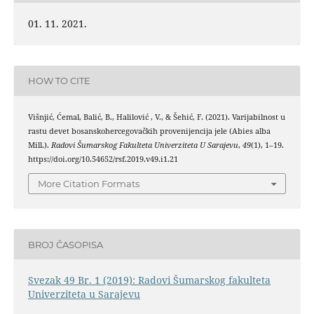
01. 11. 2021.
HOW TO CITE
Višnjić, Ćemal, Balić, B., Halilović , V., & Šehić, F. (2021). Varijabilnost u
rastu devet bosanskohercegovačkih provenijencija jele (Abies alba
Mill.).
Radovi Šumarskog Fakulteta Univerziteta U Sarajevu
,
49
(1), 1–19.
https://doi.org/10.54652/rsf.2019.v49.i1.21
More Citation Formats
BROJ ČASOPISA
Svezak 49 Br. 1 (2019): Radovi Šumarskog fakulteta
Univerziteta u Sarajevu