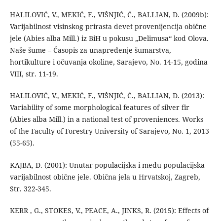
HALILOVIĆ, V., MEKIĆ, F., VIŠNJIĆ, Ć., BALLIAN, D. (2009b):
Varijabilnost visinskog prirasta devet provenijencija obične
jele (Abies alba Mill.) iz BiH u pokusu „Delimusa“ kod Olova.
Naše šume – Časopis za unapređenje šumarstva,
hortikulture i očuvanja okoline, Sarajevo, No. 14-15, godina
VIII, str. 11-19.
HALILOVIĆ, V., MEKIĆ, F., VIŠNJIĆ, Ć., BALLIAN, D. (2013):
Variability of some morphological features of silver fir
(Abies alba Mill.) in a national test of proveniences. Works
of the Faculty of Forestry University of Sarajevo, No. 1, 2013
(55-65).
KAJBA, D. (2001): Unutar populacijska i među populacijska
varijabilnost obične jele. Obična jela u Hrvatskoj, Zagreb,
Str. 322-345.
KERR , G., STOKES, V., PEACE, A., JINKS, R. (2015): Effects of