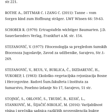
str.221.
ROTHE A., DITTMAR C. i ZANG C. (2011): Tanne – vom
Sorgen kind zum Hoffnung sträger. LWF Wissen 66: 59-63.
SCHOBER R. (1979): Ertragstafeln wichtiger Baumarten. J.D.
Sauerlaenders Verlag, Frankfurt a.M. str. 154.
STEFANOVIĆ, V. (1977): Fitocenologija sa pregledom šumskih
fitocenoza Jugoslavije, Zavod za udžbenike, Sarajevo, Str.1-
269.
STEFANOVIĆ, V., BEUS, V., BURLICA, Č., DIZDAREVIĆ, H.,
VUKOREP, I. (1983): Ekološko–vegetacijska rejonizacija Bosne
i Hercegovine. Radovi Šum.fakulteta i Instituta za
šumarstvo, Posebno izdanje No 17, Sarajevo, 51 str.
STOJNIĆ, S., ORLOVIĆ, S., TRUDIĆ, B., KESIĆ, L.,
STANKOVIĆ, M., ŠIJAČIĆ-NIKOLIĆ, M. (2016): Varijabilnost
visina i prečnika sadnica različitih provenijencija bukve