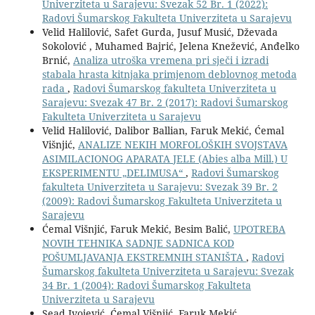
Univerziteta u Sarajevu: Svezak 52 Br. 1 (2022):
Radovi Šumarskog Fakulteta Univerziteta u Sarajevu
Velid Halilović, Safet Gurda, Jusuf Musić, Dževada
Sokolović , Muhamed Bajrić, Jelena Knežević, Anđelko
Brnić,
Analiza utroška vremena pri sječi i izradi
stabala hrasta kitnjaka primjenom deblovnog metoda
rada
,
Radovi Šumarskog fakulteta Univerziteta u
Sarajevu: Svezak 47 Br. 2 (2017): Radovi Šumarskog
Fakulteta Univerziteta u Sarajevu
Velid Halilović, Dalibor Ballian, Faruk Mekić, Ćemal
Višnjić,
ANALIZE NEKIH MORFOLOŠKIH SVOJSTAVA
ASIMILACIONOG APARATA JELE (Abies alba Mill.) U
EKSPERIMENTU „DELIMUSA“
,
Radovi Šumarskog
fakulteta Univerziteta u Sarajevu: Svezak 39 Br. 2
(2009): Radovi Šumarskog Fakulteta Univerziteta u
Sarajevu
Ćemal Višnjić, Faruk Mekić, Besim Balić,
UPOTREBA
NOVIH TEHNIKA SADNJE SADNICA KOD
POŠUMLJAVANJA EKSTREMNIH STANIŠTA
,
Radovi
Šumarskog fakulteta Univerziteta u Sarajevu: Svezak
34 Br. 1 (2004): Radovi Šumarskog Fakulteta
Univerziteta u Sarajevu
Sead Ivojević, Ćemal Višnjić, Faruk Mekić,