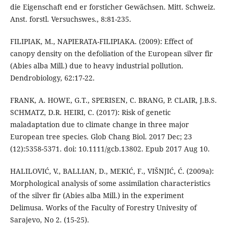
die Eigenschaft end er forsticher Gewächsen. Mitt. Schweiz.
Anst. forstl. Versuchswes., 8:81-235.
FILIPIAK, M., NAPIERATA-FILIPIAKA. (2009): Effect of
canopy density on the defoliation of the European silver fir
(Abies alba Mill.) due to heavy industrial pollution.
Dendrobiology, 62:17-22.
FRANK, A. HOWE, G.T., SPERISEN, C. BRANG, P. CLAIR, J.B.S.
SCHMATZ, D.R. HEIRI, C. (2017): Risk of genetic
maladaptation due to climate change in three major
European tree species. Glob Chang Biol. 2017 Dec; 23
(12):5358-5371. doi: 10.1111/gcb.13802. Epub 2017 Aug 10.
HALILOVIĆ, V., BALLIAN, D., MEKIĆ, F., VIŠNJIĆ, Ć. (2009a):
Morphological analysis of some assimilation characteristics
of the silver fir (Abies alba Mill.) in the experiment
Delimusa. Works of the Faculty of Forestry Univesity of
Sarajevo, No 2. (15-25).