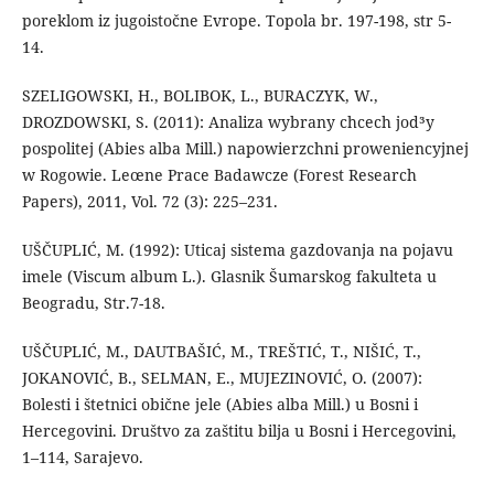
poreklom iz jugoistočne Evrope. Topola br. 197-198, str 5-
14.
SZELIGOWSKI, H., BOLIBOK, L., BURACZYK, W.,
DROZDOWSKI, S. (2011): Analiza wybrany chcech jod³y
pospolitej (Abies alba Mill.) napowierzchni proweniencyjnej
w Rogowie. Leœne Prace Badawcze (Forest Research
Papers), 2011, Vol. 72 (3): 225–231.
UŠČUPLIĆ, M. (1992): Uticaj sistema gazdovanja na pojavu
imele (Viscum album L.). Glasnik Šumarskog fakulteta u
Beogradu, Str.7-18.
UŠČUPLIĆ, M., DAUTBAŠIĆ, M., TREŠTIĆ, T., NIŠIĆ, T.,
JOKANOVIĆ, B., SELMAN, E., MUJEZINOVIĆ, O. (2007):
Bolesti i štetnici obične jele (Abies alba Mill.) u Bosni i
Hercegovini. Društvo za zaštitu bilja u Bosni i Hercegovini,
1–114, Sarajevo.