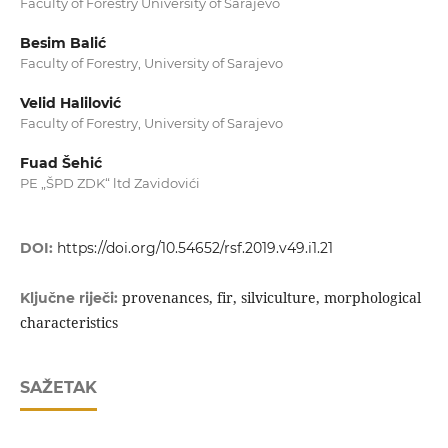
Faculty of Forestry University of Sarajevo
Besim Balić
Faculty of Forestry, University of Sarajevo
Velid Halilović
Faculty of Forestry, University of Sarajevo
Fuad Šehić
PE „ŠPD ZDK“ ltd Zavidovići
DOI:
https://doi.org/10.54652/rsf.2019.v49.i1.21
provenances, fir, silviculture, morphological
Ključne riječi:
characteristics
SAŽETAK