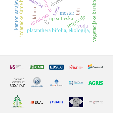
vegetacijske karakteristike
izdanačke šume bukve
zelengora
kanton sarajevo
stanište
karst
klima
bih
mostar
divokoza
migracija
np sutjeska
tlo
voda
platanthera bifolia, ekologija,