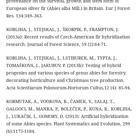
provenance on the survival, growth and stem form of
European silver fir (Abies alba Mill.) in Britain. Eur J Forest
Res. 134:349–363.
KOBLIHA, J., STEJSKAL, J., ŠKORPIK, P., FRAMPTON, J.
(2013a): Recent results of Czech-American fir hybridization
research. Journal of Forest Science, 59 (2):64-71.
KOBLIHA, J., STEJSKAL, J., LSTIBUREK, M., TYPTA, J.,
TOMAŠKOVA, I., JAKUBUV, P. (2013b): Testing of hybrid
progenies and various species of genus abies for forestry,
decorating horticulture and Christmass tree production.
Acta Scientiarum Polonorum-Hortorum Cultus,12 (4): 85-94.
KORMUTAK, A., VOOKOVA, B., ČAMEK, V., SALAJ, T.,
GALGOCI, M., MANKA, P., BOLEČEK, P., KUNA, R., KOBLIHA,
J., LUKAČIK, I., GOMORY, D. (2013): Artificial hybridization
of some Abies species. Plant Systematics and Evolution, 299
(6):1175-1184.