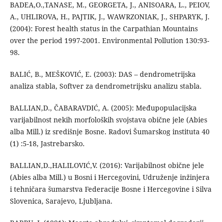
BADEA,O.,TANASE, M., GEORGETA, J., ANISOARA, L., PEIOV,
A., UHLIROVA, H., PAJTIK, J., WAWRZONIAK, J., SHPARYK, J.
(2004): Forest health status in the Carpathian Mountains
over the period 1997-2001. Environmental Pollution 130:93-
98.
BALIĆ, B., MEŠKOVIĆ, E. (2003): DAS – dendrometrijska
analiza stabla, Softver za dendrometrijsku analizu stabla.
BALLIAN,D., ČABARAVDIĆ, A. (2005): Međupopulacijska
varijabilnost nekih morfoloških svojstava obične jele (Abies
alba Mill.) iz središnje Bosne. Radovi Šumarskog instituta 40
(1) :5-18, Jastrebarsko.
BALLIAN,D.,HALILOVIĆ,V. (2016): Varijabilnost obične jele
(Abies alba Mill.) u Bosni i Hercegovini, Udruženje inžinjera
i tehničara šumarstva Federacije Bosne i Hercegovine i Silva
Slovenica, Sarajevo, Ljubljana.