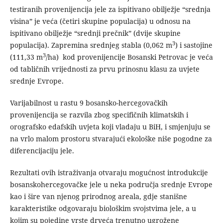
testiranih provenijencija jele za ispitivano obilježje “srednja
visina” je veća (četiri skupine populacija) u odnosu na
ispitivano obilježje “srednji prečnik” (dvije skupine
3
populacija). Zapremina srednjeg stabla (0,062 m
) i sastojine
3
(111,33 m
/ha) kod provenijencije Bosanski Petrovac je veća
od tabličnih vrijednosti za prvu prinosnu klasu za uvjete
srednje Evrope.
Varijabilnost u rastu 9 bosansko-hercegovačkih
provenijencija se razvila zbog specifičnih klimatskih i
orografsko edafskih uvjeta koji vladaju u BiH, i smjenjuju se
na vrlo malom prostoru stvarajući ekološke niše pogodne za
diferencijaciju jele.
Rezultati ovih istraživanja otvaraju mogućnost introdukcije
bosanskohercegovačke jele u neka područja srednje Evrope
kao i šire van njenog prirodnog areala, gdje stanišne
karakteristike odgovaraju biološkim svojstvima jele, a u
kojim su pojedine vrste drveća trenutno ugrožene