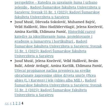
perspektive – Katedra za uzgajanje šuma i urbano
zelenilo
,
Radovi Šumarskog fakulteta Univerziteta u
Sarajevu: Svezak 55 Br. 1 (2025): Radovi Šumarskog
fakulteta Univerziteta u Sarajevu
Jusuf Musić, Dževada Sokolović, Muhamed Bajrić,
Velid Halilović, Dino Hadžidervišagić, Jelena Knežević,
Amina Karišik, Ehlimana Pamić,
Historijski razvoj
katedre za iskorištavanje šuma, projektovanje i
građenje u šumarstvu i hortikulturi
,
Radovi
Šumarskog fakulteta Univerziteta u Sarajevu: Svezak
55 Br. 1 (2025): Radovi Šumarskog fakulteta
Univerziteta u Sarajevu
Jusuf Musić, Jelena Knežević, Velid Halilović, Besim
Balić, Admir Avdagić, Amina Karišik, Ehlimana Pamić,
Utjecaj propisanog načina premjera na greške
obračunate zapremine oblog drveta smrče (Picea
abies (L.) Karsten) i jele (Abies alba Mill.)
,
Radovi
Šumarskog fakulteta Univerziteta u Sarajevu: Svezak
55 Br. 2 (2025): Radovi Šumarskog Fakulteta
Univerziteta u Sarajevu
<<
<
1
2
3
4