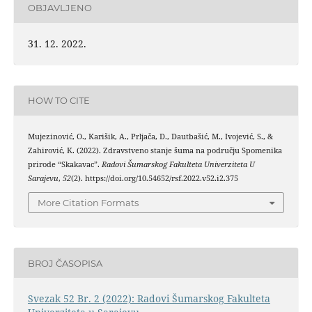
OBJAVLJENO
31. 12. 2022.
HOW TO CITE
Mujezinović, O., Karišik, A., Prljača, D., Dautbašić, M., Ivojević, S., &
Zahirović, K. (2022). Zdravstveno stanje šuma na području Spomenika
prirode “Skakavac”.
Radovi Šumarskog Fakulteta Univerziteta U
Sarajevu
,
52
(2). https://doi.org/10.54652/rsf.2022.v52.i2.375
More Citation Formats
BROJ ČASOPISA
Svezak 52 Br. 2 (2022): Radovi Šumarskog Fakulteta