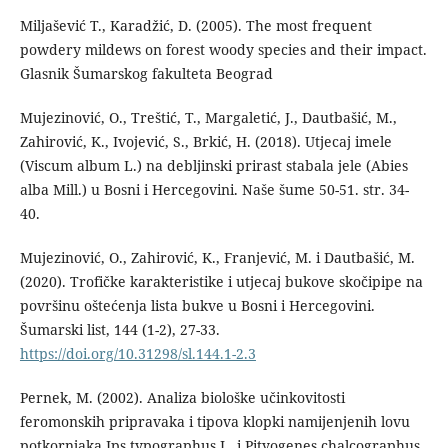
Miljašević T., Karadžić, D. (2005). The most frequent
powdery mildews on forest woody species and their impact.
Glasnik Šumarskog fakulteta Beograd
Mujezinović, O., Treštić, T., Margaletić, J., Dautbašić, M.,
Zahirović, K., Ivojević, S., Brkić, H. (2018). Utjecaj imele
(Viscum album L.) na debljinski prirast stabala jele (Abies
alba Mill.) u Bosni i Hercegovini. Naše šume 50-51. str. 34-
40.
Mujezinović, O., Zahirović, K., Franjević, M. i Dautbašić, M.
(2020). Trofičke karakteristike i utjecaj bukove skočipipe na
površinu oštećenja lista bukve u Bosni i Hercegovini.
Šumarski list, 144 (1-2), 27-33.
https://doi.org/10.31298/sl.144.1-2.3
Pernek, M. (2002). Analiza biološke učinkovitosti
feromonskih pripravaka i tipova klopki namijenjenih lovu
potkornjaka Ips typographus L. i Pityogenes chalcographus