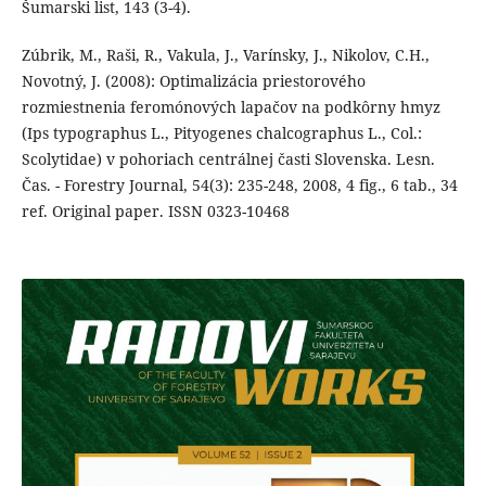
Šumarski list, 143 (3-4).
Zúbrik, M., Raši, R., Vakula, J., Varínsky, J., Nikolov, C.H.,
Novotný, J. (2008): Optimalizácia priestorového
rozmiestnenia feromónových lapačov na podkôrny hmyz
(Ips typographus L., Pityogenes chalcographus L., Col.:
Scolytidae) v pohoriach centrálnej časti Slovenska. Lesn.
Čas. - Forestry Journal, 54(3): 235-248, 2008, 4 fig., 6 tab., 34
ref. Original paper. ISSN 0323-10468