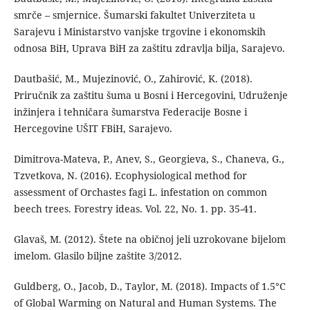
smrče – smjernice. Šumarski fakultet Univerziteta u
Sarajevu i Ministarstvo vanjske trgovine i ekonomskih
odnosa BiH, Uprava BiH za zaštitu zdravlja bilja, Sarajevo.
Dautbašić, M., Mujezinović, O., Zahirović, K. (2018).
Priručnik za zaštitu šuma u Bosni i Hercegovini, Udruženje
inžinjera i tehničara šumarstva Federacije Bosne i
Hercegovine UŠIT FBiH, Sarajevo.
Dimitrova-Mateva, P., Anev, S., Georgieva, S., Chaneva, G.,
Tzvetkova, N. (2016). Ecophysiological method for
assessment of Orchastes fagi L. infestation on common
beech trees. Forestry ideas. Vol. 22, No. 1. pp. 35-41.
Glavaš, M. (2012). Štete na običnoj jeli uzrokovane bijelom
imelom. Glasilo biljne zaštite 3/2012.
Guldberg, O., Jacob, D., Taylor, M. (2018). Impacts of 1.5°C
of Global Warming on Natural and Human Systems. The