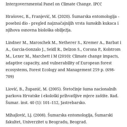
Intergovernmental Panel on Climate Change. IPCC
Hrašovec, B., Franjević, M. (2020). Šumarska entomologija -
posebni dio - pregled najznačajnijih vrsta šumskih kukaca i
njihova osnovna biološka obilježja.
Lindner M., Maroschek M., Netherer S., Kremer A., Barbat i
A., Garcia-Gonzalo J., Seidl R., Delzon S., Corona P., Kolstrom
M., Lexer M., Marchett i M (2010): Climate change impacts,
adaptive capacity, and vulnerability of European forest
ecosystems, Forest Ecology and Management 259 p. (698-
709)
Liović, B., Županić, M. (2005). Štetočinje šuma nacionalnih
parkova Hrvatske i ekološki prihvatljive mjere zaštite. Rad.
Šumar. inst. 40 (1): 101–112, Jastrebarsko.
Mihajlović, Lj. (2008). Šumarska entomologija, Šumarski
fakultet, Univerzitet u Beogradu, Beograd.