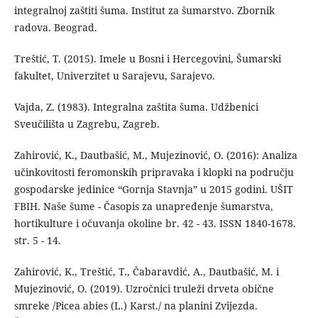
integralnoj zaštiti šuma. Institut za šumarstvo. Zbornik
radova. Beograd.
Treštić, T. (2015). Imele u Bosni i Hercegovini, Šumarski
fakultet, Univerzitet u Sarajevu, Sarajevo.
Vajda, Z. (1983). Integralna zaštita šuma. Udžbenici
Sveučilišta u Zagrebu, Zagreb.
Zahirović, K., Dautbašić, M., Mujezinović, O. (2016): Analiza
učinkovitosti feromonskih pripravaka i klopki na području
gospodarske jedinice “Gornja Stavnja” u 2015 godini. UŠIT
FBIH. Naše šume - Časopis za unapređenje šumarstva,
hortikulture i očuvanja okoline br. 42 - 43. ISSN 1840-1678.
str. 5 - 14.
Zahirović, K., Treštić, T., Čabaravdić, A., Dautbašić, M. i
Mujezinović, O. (2019). Uzročnici truleži drveta obične
smreke /Picea abies (L.) Karst./ na planini Zvijezda.