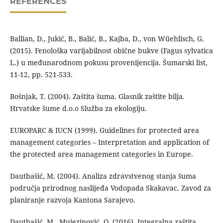
REFERENCES
Ballian, D., Jukić, B., Balić, B., Kajba, D., von Wüehlisch, G.
(2015). Fenološka varijabilnost obične bukve (Fagus sylvatica
L.) u međunarodnom pokusu provenijencija. Šumarski list,
11-12, pp. 521-533.
Bošnjak, T. (2004). Zaštita šuma. Glasnik zaštite bilja.
Hrvatske šume d.o.o Služba za ekologiju.
EUROPARC & IUCN (1999). Guidelines for protected area
management categories – Interpretation and application of
the protected area management categories in Europe.
Dautbašić, M. (2004). Analiza zdravstvenog stanja šuma
područja prirodnog naslijeđa Vodopada Skakavac. Zavod za
planiranje razvoja Kantona Sarajevo.
Dautbašić, M., Mujezinović, O. (2016). Integralna zaštita