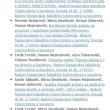
ŠTETOČINE KOJE UGROŽAVAJU ŠUMSKE EKOSISTEME
U BOSNI I HERCEGOVINI
,
Radovi Šumarskog fakulteta
Univerziteta u Sarajevu: Svezak 28 Br. 1 (1998):
Radovi Šumarskog Fakulteta Univerziteta u Sarajevu
Nermin Demirović, Mirza Dautbašić, Kenan Zahirović,
Osman Mujezinović,
Korištenje lovnih stabala za
praćenje i suzbijanje potkornjaka Pityogenes
chalcographus (L.) na planini Zvijezdi
,
Radovi
Šumarskog fakulteta Univerziteta u Sarajevu: Svezak
46 Br. 2 (2016): Radovi Šumarskog Fakulteta
Univerziteta u Sarajevu
Tarik Treštić, Osman Mujezinović, Azra Čabaravdić,
Tatjana Veselinović,
Prisustvo imele (Viscum album L.)
na drveću u Sarajevu
,
Radovi Šumarskog fakulteta
Univerziteta u Sarajevu: Svezak 42 Br. 1 (2012):
Radovi Šumarskog Fakulteta Univerziteta u Sarajevu
Samir Alikadić, Mirza Dautbašić, Osman Mujezinović,
Kenan Zahirović,
Analiza šumskih požara na području
općine Konjic u periodu 2009 – 2013 godine
,
Radovi
Šumarskog fakulteta Univerziteta u Sarajevu: Svezak
46 Br. 1 (2016): Radovi Šumarskog Fakulteta
Univerziteta u Sarajevu
Tarik Treštić, Mirza Dautbašić, Osman Mujezinović,