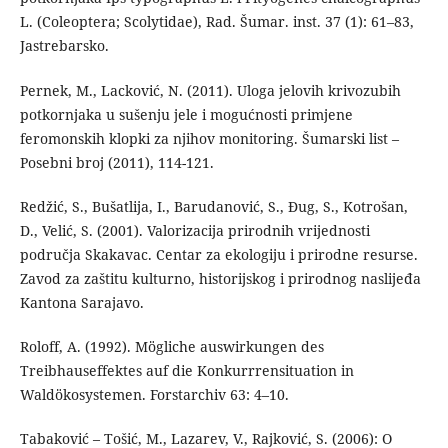
L. (Coleoptera; Scolytidae), Rad. Šumar. inst. 37 (1): 61–83,
Jastrebarsko.
Pernek, M., Lacković, N. (2011). Uloga jelovih krivozubih
potkornjaka u sušenju jele i mogućnosti primjene
feromonskih klopki za njihov monitoring. Šumarski list –
Posebni broj (2011), 114-121.
Redžić, S., Bušatlija, I., Barudanović, S., Đug, S., Kotrošan,
D., Velić, S. (2001). Valorizacija prirodnih vrijednosti
područja Skakavac. Centar za ekologiju i prirodne resurse.
Zavod za zaštitu kulturno, historijskog i prirodnog naslijeđa
Kantona Sarajavo.
Roloff, A. (1992). Mögliche auswirkungen des
Treibhauseffektes auf die Konkurrrensituation in
Waldökosystemen. Forstarchiv 63: 4–10.
Tabaković – Tošić, M., Lazarev, V., Rajković, S. (2006): O