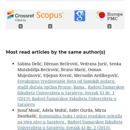
0
0
0
Most read articles by the same author(s)
Sabina Delić, Dženan Bećirović, Vedrana Jurić, Senka
Mutabdžija-Bećirović, Bruno Marić, Osman
Mujezinović, Stjepan Kvesić, Mersudin Avdibegović,
Sveukupno vrednovanje šteta od šumskih požara:
studij slučaja općina Prozor- Rama
,
Radovi Šumarskog
fakulteta Univerziteta u Sarajevu: Svezak 43 Br. 1
(2013): Radovi Šumarskog Fakulteta Univerziteta u
Sarajevu
Jusuf Musić, Adela Muhić, Safet Gurda, Mirza
Dautbašić,
Komunalna buka i uticaj gradskog zelenila
na njen nivo u Sarajevu
,
Radovi Šumarskog fakulteta
Univerziteta u Sarajevu: Svezak 43 Br. 2 (2013):