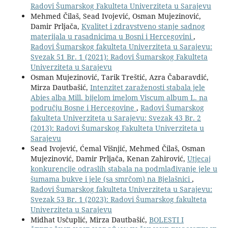
Radovi Šumarskog Fakulteta Univerziteta u Sarajevu
Mehmed Čilaš, Sead Ivojević, Osman Mujezinović,
Damir Prljača,
Kvalitet i zdravstveno stanje sadnog
materijala u rasadnicima u Bosni i Hercegovini
,
Radovi Šumarskog fakulteta Univerziteta u Sarajevu:
Svezak 51 Br. 1 (2021): Radovi Šumarskog Fakulteta
Univerziteta u Sarajevu
Osman Mujezinović, Tarik Treštić, Azra Čabaravdić,
Mirza Dautbašić,
Intenzitet zaraženosti stabala jele
Abies alba Mill. bijelom imelom Viscum album L. na
području Bosne i Hercegovine
,
Radovi Šumarskog
fakulteta Univerziteta u Sarajevu: Svezak 43 Br. 2
(2013): Radovi Šumarskog Fakulteta Univerziteta u
Sarajevu
Sead Ivojević, Ćemal Višnjić, Mehmed Čilaš, Osman
Mujezinović, Damir Prljača, Kenan Zahirović,
Utjecaj
konkurencije odraslih stabala na podmlađivanje jele u
šumama bukve i jele (sa smrčom) na Bjelašnici
,
Radovi Šumarskog fakulteta Univerziteta u Sarajevu:
Svezak 53 Br. 1 (2023): Radovi Šumarskog fakulteta
Univerziteta u Sarajevu
Midhat Usčuplić, Mirza Dautbašić,
BOLESTI I