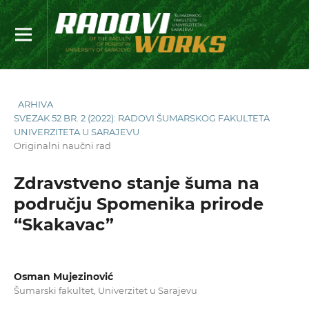
ARHIVA
SVEZAK 52 BR. 2 (2022): RADOVI ŠUMARSKOG FAKULTETA
UNIVERZITETA U SARAJEVU
Originalni naučni rad
Zdravstveno stanje šuma na
području Spomenika prirode
“Skakavac”
Osman Mujezinović
Šumarski fakultet, Univerzitet u Sarajevu