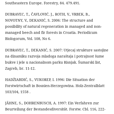
Southeastern Europe. Forestry, 84. 479.491.
DUBRAVEC, T., ČAVLOVIĆ, J., ROTH, V., VRBEK, B.,
NOVOTNY, V., DEKANIĆ, S. 2006: The structure and
possibility of natural regeneration in managed and non-
managed beech and fir forests in Croatia. Periodicum
Biologorum, Vol. 108, No 6.
DUBRAVEC, T., DEKANIĆ, S. 2007: Utjecaj strukture sastojine
na dinamiku razvoja mladoga naraštaja i potrajnost šume
bukve i jele u nacionalnom parku Risnjak. Šumarski list,
Zagreb, br. 11-12.
HADŽIABDIĆ, S., VUKOREP, I. 1996: Die Situation der
Forstwirtschaft in Bosnien-Herzegowina. Holz-Zentralblatt
103/104, 1558 .
JÄHNE, S., DOHRENBUSCH, A. 1997: Ein Verfahren zur
Beurteilung der Bestandesdiversität. Forstw. Cbl. 116, 222-