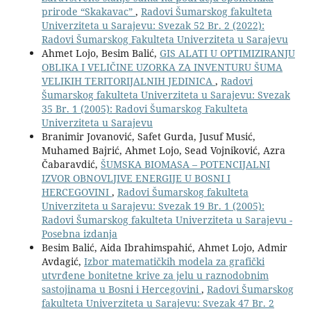
prirode “Skakavac”
,
Radovi Šumarskog fakulteta
Univerziteta u Sarajevu: Svezak 52 Br. 2 (2022):
Radovi Šumarskog Fakulteta Univerziteta u Sarajevu
Ahmet Lojo, Besim Balić,
GIS ALATI U OPTIMIZIRANJU
OBLIKA I VELIČINE UZORKA ZA INVENTURU ŠUMA
VELIKIH TERITORIJALNIH JEDINICA
,
Radovi
Šumarskog fakulteta Univerziteta u Sarajevu: Svezak
35 Br. 1 (2005): Radovi Šumarskog Fakulteta
Univerziteta u Sarajevu
Branimir Jovanović, Safet Gurda, Jusuf Musić,
Muhamed Bajrić, Ahmet Lojo, Sead Vojniković, Azra
Čabaravdić,
ŠUMSKA BIOMASA – POTENCIJALNI
IZVOR OBNOVLJIVE ENERGIJE U BOSNI I
HERCEGOVINI
,
Radovi Šumarskog fakulteta
Univerziteta u Sarajevu: Svezak 19 Br. 1 (2005):
Radovi Šumarskog fakulteta Univerziteta u Sarajevu -
Posebna izdanja
Besim Balić, Aida Ibrahimspahić, Ahmet Lojo, Admir
Avdagić,
Izbor matematičkih modela za grafički
utvrđene bonitetne krive za jelu u raznodobnim
sastojinama u Bosni i Hercegovini
,
Radovi Šumarskog
fakulteta Univerziteta u Sarajevu: Svezak 47 Br. 2