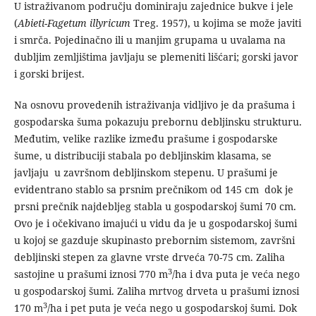
U istraživanom području dominiraju zajednice bukve i jele
(
Abieti-Fagetum
illyricum
Treg. 1957), u kojima se može javiti
i smrča. Pojedinačno ili u manjim grupama u uvalama na
dubljim zemljištima javljaju se plemeniti lišćari; gorski javor
i gorski brijest.
Na osnovu provedenih istraživanja vidljivo je da prašuma i
gospodarska šuma pokazuju prebornu debljinsku strukturu.
Međutim, velike razlike između prašume i gospodarske
šume, u distribuciji stabala po debljinskim klasama, se
javljaju u završnom debljinskom stepenu. U prašumi je
evidentrano stablo sa prsnim prečnikom od 145 cm dok je
prsni prečnik najdebljeg stabla u gospodarskoj šumi 70 cm.
Ovo je i očekivano imajući u vidu da je u gospodarskoj šumi
u kojoj se gazduje skupinasto prebornim sistemom, završni
debljinski stepen za glavne vrste drveća 70-75 cm. Zaliha
3
sastojine u prašumi iznosi 770 m
/ha i dva puta je veća nego
u gospodarskoj šumi. Zaliha mrtvog drveta u prašumi iznosi
3
170 m
/ha i pet puta je veća nego u gospodarskoj šumi. Dok