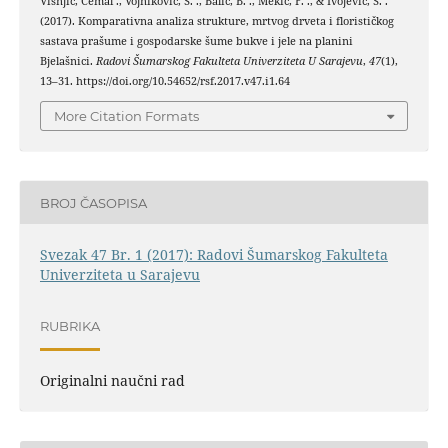
Višnjić, Ćemal ., Vojniković, S. ., Balić, B. ., Mekić, F. ., & Ivojević, S. .
(2017). Komparativna analiza strukture, mrtvog drveta i florističkog
sastava prašume i gospodarske šume bukve i jele na planini
Bjelašnici.
Radovi Šumarskog Fakulteta Univerziteta U Sarajevu
,
47
(1),
13–31. https://doi.org/10.54652/rsf.2017.v47.i1.64
More Citation Formats
BROJ ČASOPISA
Svezak 47 Br. 1 (2017): Radovi Šumarskog Fakulteta
Univerziteta u Sarajevu
RUBRIKA
Originalni naučni rad