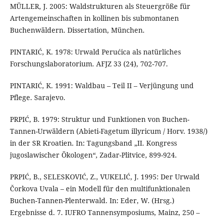
MÜLLER, J. 2005: Waldstrukturen als Steuergröße für
Artengemeinschaften in kollinen bis submontanen
Buchenwäldern. Dissertation, München.
PINTARIĆ, K. 1978: Urwald Perućica als natürliches
Forschungslaboratorium. AFJZ 33 (24), 702-707.
PINTARIĆ, K. 1991: Waldbau – Teil II – Verjüngung und
Pflege. Sarajevo.
PRPIĆ, B. 1979: Struktur und Funktionen von Buchen-
Tannen-Urwäldern (Abieti-Fagetum illyricum / Horv. 1938/)
in der SR Kroatien. In: Tagungsband „II. Kongress
jugoslawischer Ökologen“, Zadar-Plitvice, 899-924.
PRPIĆ, B., SELESKOVIĆ, Z., VUKELIĆ, J. 1995: Der Urwald
Čorkova Uvala – ein Modell für den multifunktionalen
Buchen-Tannen-Plenterwald. In: Eder, W. (Hrsg.)
Ergebnisse d. 7. IUFRO Tannensymposiums, Mainz, 250 –