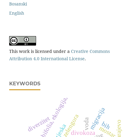
Bosanski
English
This work is licensed under a
Creative Commons
Attribution 4.0 International License
.
KEYWORDS
platanthera bifolia, ekologija,
migracija
zelengora
diverzitet
voda
bih
np sutjeska
mostar
divokoza