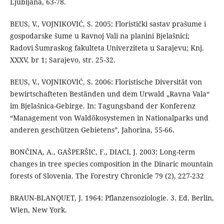
Ljubljana, 63-78.
BEUS, V., VOJNIKOVIĆ, S. 2005: Floristički sastav prašume i
gospodarske šume u Ravnoj Vali na planini Bjelašnici;
Radovi Šumraskog fakulteta Univerziteta u Sarajevu; Knj.
XXXV, br 1; Sarajevo, str. 25-32.
BEUS, V., VOJNIKOVIĆ, S. 2006: Floristische Diversität von
bewirtschafteten Beständen und dem Urwald „Ravna Vala“
im Bjelašnica-Gebirge. In: Tagungsband der Konferenz
“Management von Waldökosystemen in Nationalparks und
anderen geschützen Gebietens”, Jahorina, 55-66.
BONČINA, A., GAŠPERŠIC, F., DIACI, J. 2003: Long-term
changes in tree species composition in the Dinaric mountain
forests of Slovenia. The Forestry Chronicle 79 (2), 227-232
BRAUN-BLANQUET, J. 1964: Pflanzensoziologie. 3. Ed. Berlin,
Wien, New York.