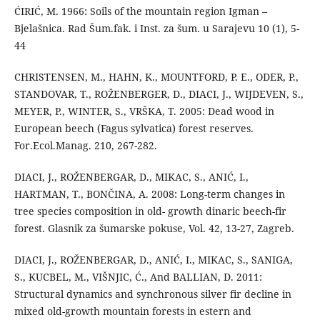
ĆIRIĆ, M. 1966: Soils of the mountain region Igman –
Bjelašnica. Rad Šum.fak. i Inst. za šum. u Sarajevu 10 (1), 5-
44
CHRISTENSEN, M., HAHN, K., MOUNTFORD, P. E., ODER, P.,
STANDOVAR, T., ROŽENBERGER, D., DIACI, J., WIJDEVEN, S.,
MEYER, P., WINTER, S., VRŠKA, T. 2005: Dead wood in
European beech (Fagus sylvatica) forest reserves.
For.Ecol.Manag. 210, 267-282.
DIACI, J., ROŽENBERGAR, D., MIKAC, S., ANIĆ, I.,
HARTMAN, T., BONČINA, A. 2008: Long-term changes in
tree species composition in old- growth dinaric beech-fir
forest. Glasnik za šumarske pokuse, Vol. 42, 13-27, Zagreb.
DIACI, J., ROŽENBERGAR, D., ANIĆ, I., MIKAC, S., SANIGA,
S., KUCBEL, M., VIŠNJIC, Ć., And BALLIAN, D. 2011:
Structural dynamics and synchronous silver fir decline in
mixed old-growth mountain forests in estern and