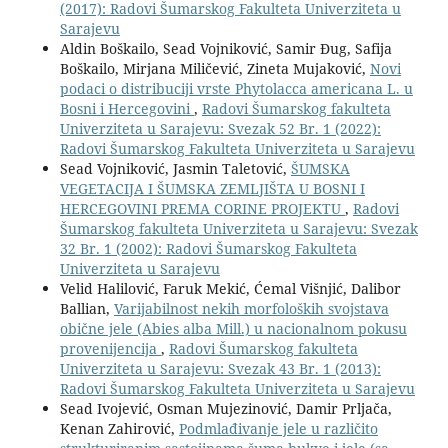
(2017): Radovi Šumarskog Fakulteta Univerziteta u
Sarajevu
Aldin Boškailo, Sead Vojniković, Samir Đug, Safija
Boškailo, Mirjana Miličević, Zineta Mujaković,
Novi
podaci o distribuciji vrste Phytolacca americana L. u
Bosni i Hercegovini
,
Radovi Šumarskog fakulteta
Univerziteta u Sarajevu: Svezak 52 Br. 1 (2022):
Radovi Šumarskog Fakulteta Univerziteta u Sarajevu
Sead Vojniković, Jasmin Taletović,
ŠUMSKA
VEGETACIJA I ŠUMSKA ZEMLJIŠTA U BOSNI I
HERCEGOVINI PREMA CORINE PROJEKTU
,
Radovi
Šumarskog fakulteta Univerziteta u Sarajevu: Svezak
32 Br. 1 (2002): Radovi Šumarskog Fakulteta
Univerziteta u Sarajevu
Velid Halilović, Faruk Mekić, Ćemal Višnjić, Dalibor
Ballian,
Varijabilnost nekih morfoloških svojstava
obične jele (Abies alba Mill.) u nacionalnom pokusu
provenijencija
,
Radovi Šumarskog fakulteta
Univerziteta u Sarajevu: Svezak 43 Br. 1 (2013):
Radovi Šumarskog Fakulteta Univerziteta u Sarajevu
Sead Ivojević, Osman Mujezinović, Damir Prljača,
Kenan Zahirović,
Podmlađivanje jele u različito