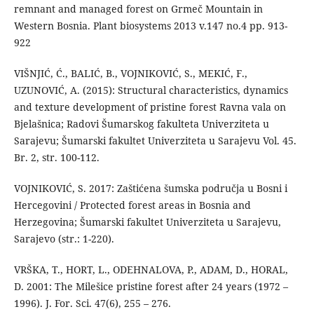
remnant and managed forest on Grmeč Mountain in
Western Bosnia. Plant biosystems 2013 v.147 no.4 pp. 913-
922
VIŠNJIĆ, Ć., BALIĆ, B., VOJNIKOVIĆ, S., MEKIĆ, F.,
UZUNOVIĆ, A. (2015): Structural characteristics, dynamics
and texture development of pristine forest Ravna vala on
Bjelašnica; Radovi Šumarskog fakulteta Univerziteta u
Sarajevu; Šumarski fakultet Univerziteta u Sarajevu Vol. 45.
Br. 2, str. 100-112.
VOJNIKOVIĆ, S. 2017: Zaštićena šumska područja u Bosni i
Hercegovini / Protected forest areas in Bosnia and
Herzegovina; Šumarski fakultet Univerziteta u Sarajevu,
Sarajevo (str.: 1-220).
VRŠKA, T., HORT, L., ODEHNALOVA, P., ADAM, D., HORAL,
D. 2001: The Milešice pristine forest after 24 years (1972 –
1996). J. For. Sci. 47(6), 255 – 276.