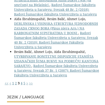
strukturiranim sastojinama šuma bukve i jele (sa
smrčom) na Bjelašnici
,
Radovi Šumarskog fakulteta
Univerziteta u Sarajevu: Svezak 48 Br. 2 (2018):
Radovi Šumarskog fakulteta Univerziteta u Sarajevu
Aida Ibrahimspahić, Besim Balić, Ahmet Lojo,
DEBLJINSKA I VISINSKA STRUKTURA JEDNODOBNIH
ZASADA CRNOG BORA (Pinus nigra Arn.) NA
KARBONATNIM SUPSTRATIMA U BOSNI
,
Radovi
Šumarskog fakulteta Univerziteta u Sarajevu: Svezak
40 Br. 2 (2010): Radovi Šumarskog Fakulteta
Univerziteta u Sarajevu
Besim Balić, Ahmet Lojo, Aida Ibrahimspahić,
UTVRÐIVANJE BONITETNE DISPOZICIJE STANIŠTA
IZDANAČKIH ŠUMA BUKVE NA PODRUČJU KANTONA
SARAJEVO
,
Radovi Šumarskog fakulteta Univerziteta
u Sarajevu: Svezak 37 Br. 1 (2007): Radovi Šumarskog
Fakulteta Univerziteta u Sarajevu
<<
<
1
2
3
4
5
>
>>
JEZIK / LANGUAGE