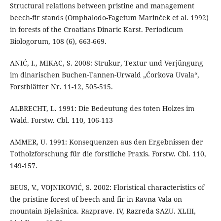
Structural relations between pristine and management
beech-fir stands (Omphalodo-Fagetum Marinček et al. 1992)
in forests of the Croatians Dinaric Karst. Periodicum
Biologorum, 108 (6), 663-669.
ANIĆ, I., MIKAC, S. 2008: Strukur, Textur und Verjüngung
im dinarischen Buchen-Tannen-Urwald „Ćorkova Uvala“,
Forstblätter Nr. 11-12, 505-515.
ALBRECHT, L. 1991: Die Bedeutung des toten Holzes im
Wald. Forstw. Cbl. 110, 106-113
AMMER, U. 1991: Konsequenzen aus den Ergebnissen der
Totholzforschung für die forstliche Praxis. Forstw. Cbl. 110,
149-157.
BEUS, V., VOJNIKOVIĆ, S. 2002: Floristical characteristics of
the pristine forest of beech and fir in Ravna Vala on
mountain Bjelašnica. Razprave. IV, Razreda SAZU. XLIII,