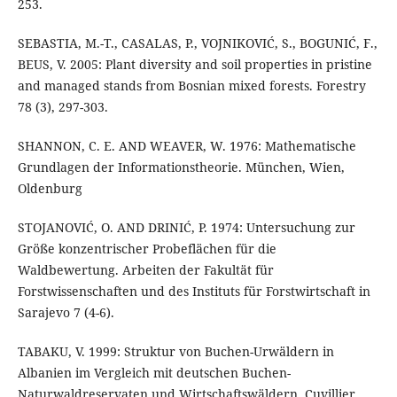
253.
SEBASTIA, M.-T., CASALAS, P., VOJNIKOVIĆ, S., BOGUNIĆ, F.,
BEUS, V. 2005: Plant diversity and soil properties in pristine
and managed stands from Bosnian mixed forests. Forestry
78 (3), 297-303.
SHANNON, C. E. AND WEAVER, W. 1976: Mathematische
Grundlagen der Informationstheorie. München, Wien,
Oldenburg
STOJANOVIĆ, O. AND DRINIĆ, P. 1974: Untersuchung zur
Größe konzentrischer Probeflächen für die
Waldbewertung. Arbeiten der Fakultät für
Forstwissenschaften und des Instituts für Forstwirtschaft in
Sarajevo 7 (4-6).
TABAKU, V. 1999: Struktur von Buchen-Urwäldern in
Albanien im Vergleich mit deutschen Buchen-
Naturwaldreservaten und Wirtschaftswäldern. Cuvillier,