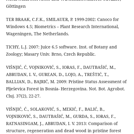
Göttingen
TER BRAAK, C.F.K., SMILAUER, P. 1999-2002: Canoco for
Windows 4.5; Biometrics – Plant Research International,
Wageningen, The Netherlands.
TICHY, L.J. 2007: Juice 6.5 software. Inst. of Botany and
Zoology; Masary Univ. Brno, Czech Republic.
VIŠNJIĆ, Ć, VOJNIKOVIĆ, S., IORAS, F., DAUTBAŠIĆ, M.,
ABRUDAN, I. V., GUREAN, D., LOJO, A., TREŠTIĆ, T.,
BALLIAN, D., BAJRIĆ, M. 2009: Pristine Status Assessment of
Plješevica Forest in Bosnia- Herzegovina. Not. Bot. Agrobot.
Cluj. 37(2), 22-27.
VIŠNJIĆ, Ć., SOLAKOVIĆ, S., MEKIĆ, F., BALIĆ, B.,
VOJNIKOVIĆ, S., DAUTBAŠIĆ, M., GURDA, S., IORAS, F.,
RATNASINGAM, J., ABRUDAN, I. V. 2013: Comparison of
structure, regeneration and dead wood in pristine forest