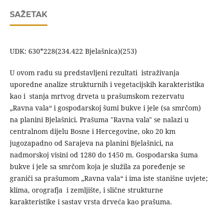
SAŽETAK
UDK: 630*228(234.422 Bjelašnica)(253)
U ovom radu su predstavljeni rezultati istraživanja
uporedne analize strukturnih i vegetacijskih karakteristika
kao i stanja mrtvog drveta u prašumskom rezervatu
„Ravna vala“ i gospodarskoj šumi bukve i jele (sa smrčom)
na planini Bjelašnici. Prašuma "Ravna vala" se nalazi u
centralnom dijelu Bosne i Hercegovine, oko 20 km
jugozapadno od Sarajeva na planini Bjelašnici, na
nadmorskoj visini od 1280 do 1450 m. Gospodarska šuma
bukve i jele sa smrčom koja je služila za poređenje se
graniči sa prašumom „Ravna vala“ i ima iste stanišne uvjete;
klima, orografja i zemljište, i slične strukturne
karakteristike i sastav vrsta drveća kao prašuma.