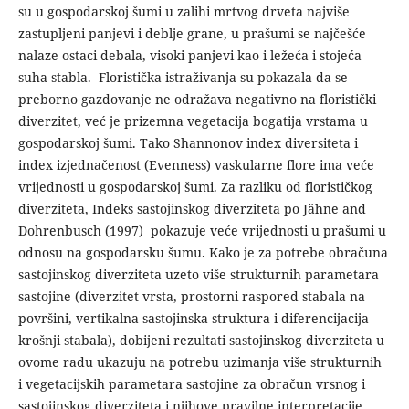
su u gospodarskoj šumi u zalihi mrtvog drveta najviše
zastupljeni panjevi i deblje grane, u prašumi se najčešće
nalaze ostaci debala, visoki panjevi kao i ležeća i stojeća
suha stabla. Floristička istraživanja su pokazala da se
preborno gazdovanje ne odražava negativno na floristički
diverzitet, već je prizemna vegetacija bogatija vrstama u
gospodarskoj šumi. Tako Shannonov index diversiteta i
index izjednačenost (Evenness) vaskularne flore ima veće
vrijednosti u gospodarskoj šumi. Za razliku od florističkog
diverziteta, Indeks sastojinskog diverziteta po Jähne and
Dohrenbusch (1997) pokazuje veće vrijednosti u prašumi u
odnosu na gospodarsku šumu. Kako je za potrebe obračuna
sastojinskog diverziteta uzeto više strukturnih parametara
sastojine (diverzitet vrsta, prostorni raspored stabala na
površini, vertikalna sastojinska struktura i diferencijacija
krošnji stabala), dobijeni rezultati sastojinskog diverziteta u
ovome radu ukazuju na potrebu uzimanja više strukturnih
i vegetacijskih parametara sastojine za obračun vrsnog i
sastojinskog diverziteta i njihove pravilne interpretacije.