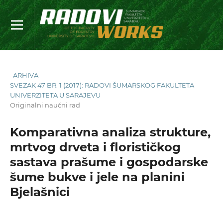
ARHIVA
SVEZAK 47 BR. 1 (2017): RADOVI ŠUMARSKOG FAKULTETA
UNIVERZITETA U SARAJEVU
Originalni naučni rad
Komparativna analiza strukture,
mrtvog drveta i florističkog
sastava prašume i gospodarske
šume bukve i jele na planini
Bjelašnici