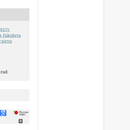
2015):
 Fakulteta
rajevu
 rad
0