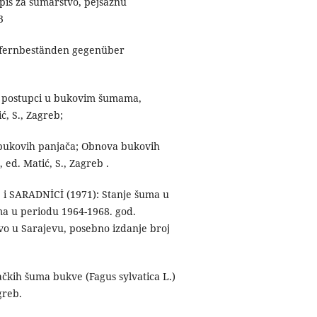
pis za šumarstvo, pejsažnu
3
efernbeständen gegenüber
ni postupci u bukovim šumama,
ć, S., Zagreb;
a bukovih panjača; Obnova bukovih
ed. Matić, S., Zagreb .
., i SARADNİCİ (1971): Stanje šuma u
a u periodu 1964-1968. god.
tvo u Sarajevu, posebno izdanje broj
čkih šuma bukve (Fagus sylvatica L.)
greb.