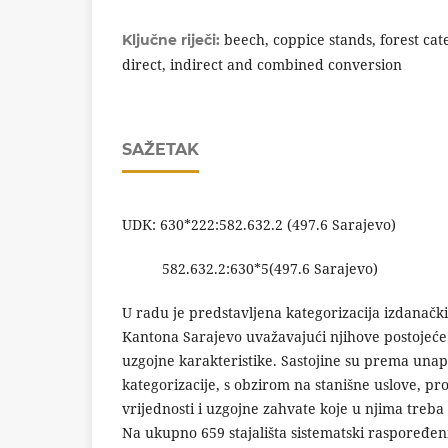
beech, coppice stands, forest cat
Ključne riječi:
direct, indirect and combined conversion
SAŽETAK
UDK: 630*222:582.632.2 (497.6 Sarajevo)
582.632.2:630*5(497.6 Sarajevo)
U radu je predstavljena kategorizacija izdanačk
Kantona Sarajevo uvažavajući njihove postojeće
uzgojne karakteristike. Sastojine su prema unap
kategorizacije, s obzirom na stanišne uslove, p
vrijednosti i uzgojne zahvate koje u njima treba 
Na ukupno 659 stajališta sistematski raspoređ