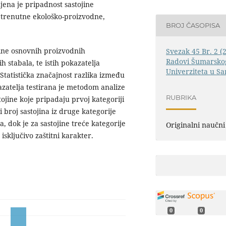
ena je pripadnost sastojine
 trenutne ekološko-proizvodne,
BROJ ČASOPISA
čine osnovnih proizvodnih
Svezak 45 Br. 2 (
Radovi Šumarskog
h stabala, te istih pokazatelja
Univerziteta u Sa
Statistička značajnost razlika između
zatelja testirana je metodom analize
RUBRIKA
tojine koje pripadaju prvoj kategoriji
 broj sastojina iz druge kategorije
 dok je za sastojine treće kategorije
Originalni naučni
isključivo zaštitni karakter.
0
0