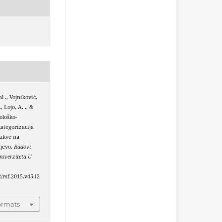
al ., Vojniković,
, Lojo, A. ., &
ološko-
ategorizacija
bukve na
jevo.
Radovi
iverziteta U
2/rsf.2015.v45.i2
ormats