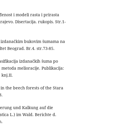
enost i modeli rasta i prirasta
evo. Disertacija. rukopis. Str.1-
 u izdanačkim bukovim šumama na
et Beograd. Br.4. str.73-85.
sifikacija izdanačkih šuma po
 metoda melioracije. Publikacija:
knj.II.
n the beech forests of the Stara
3.
erung und Kalkung auf die
ica L.) im Wald. Berichte d.
n.