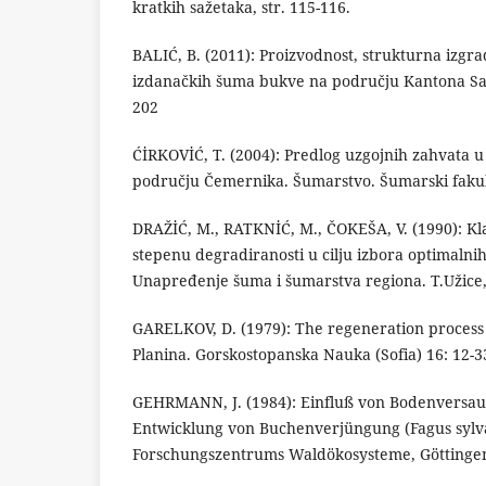
kratkih sažetaka, str. 115-116.
BALIĆ, B. (2011): Proizvodnost, strukturna izgrađ
izdanačkih šuma bukve na području Kantona Saraj
202
ĆİRKOVİĆ, T. (2004): Predlog uzgojnih zahvata
području Čemernika. Šumarstvo. Šumarski fakult
DRAŽİĆ, M., RATKNİĆ, M., ČOKEŠA, V. (1990): Kla
stepenu degradiranosti u cilju izbora optimalnih
Unapređenje šuma i šumarstva regiona. T.Užice, 
GARELKOV, D. (1979): The regeneration process i
Planina. Gorskostopanska Nauka (Sofia) 16: 12-3
GEHRMANN, J. (1984): Einfluß von Bodenversau
Entwicklung von Buchenverjüngung (Fagus sylvat
Forschungszentrums Waldökosysteme, Göttinge