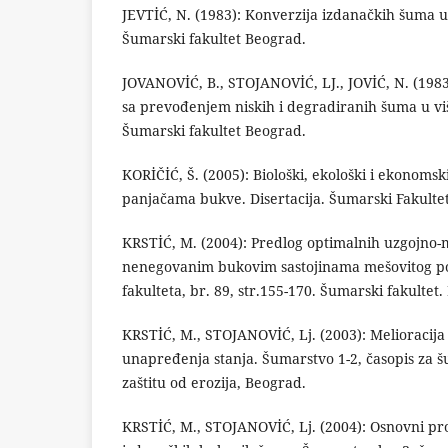
JEVTİĆ, N. (1983): Konverzija izdanačkih šuma u
Šumarski fakultet Beograd.
JOVANOVİĆ, B., STOJANOVİĆ, LJ., JOVİĆ, N. (1983
sa prevođenjem niskih i degradiranih šuma u viš
Šumarski fakultet Beograd.
KORİČİĆ, Š. (2005): Biološki, ekološki i ekonomsk
panjačama bukve. Disertacija. Šumarski Fakultet
KRSTİĆ, M. (2004): Predlog optimalnih uzgojno-
nenegovanim bukovim sastojinama mešovitog po
fakulteta, br. 89, str.155-170. Šumarski fakultet
KRSTİĆ, M., STOJANOVİĆ, Lj. (2003): Melioracija
unapređenja stanja. Šumarstvo 1-2, časopis za š
zaštitu od erozija, Beograd.
KRSTİĆ, M., STOJANOVİĆ, Lj. (2004): Osnovni pr