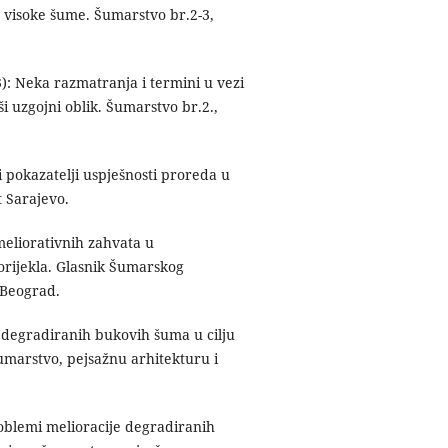
 visoke šume. Šumarstvo br.2-3,
): Neka razmatranja i termini u vezi
i uzgojni oblik. Šumarstvo br.2.,
i pokazatelji uspješnosti proreda u
 Sarajevo.
meliorativnih zahvata u
rijekla. Glasnik Šumarskog
. Beograd.
 degradiranih bukovih šuma u cilju
umarstvo, pejsažnu arhitekturu i
oblemi melioracije degradiranih