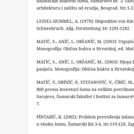
izdanačkih bukovih šuma, Šumarstvo br. 3. časo
arhitekturu i zaštitu od erozija, Beograd. Str.1-2
LESSEL-DUMMEL, A. (1979): Disposition von Ki
Schneebruch. Allg. Forstzeitung 34: 1281-1282
MATİĆ, S., ANİĆ, I., ORŠANİĆ, M. (2003): Uzgoj
Monografija: Obična bukva u Hrvatskoj, ed. Mati
MATİĆ, S., ANİĆ, I., ORŠANİĆ, M.. (2003): Njeg
panjača. Monografija: Obična bukva u Hrvatskoj, 
MATİĆ, V., DRİNİĆ, P., STEFANOVİĆ, V., ĆİRİĆ, M
BiH prema inventuri šuma na velikim površinam
Sarajevo, Šumarski fakultet i Institut za šumars
7.
PİNTARİĆ, K. (2002): Problem prevođenja izdana
u visoku šumu, Šumarski list 3-4, str-119-128, Za