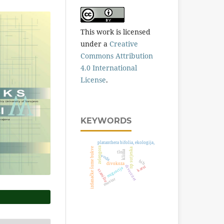
This work is licensed
under a
Creative
Commons Attribution
4.0 International
License
.
KEYWORDS
platanthera bifolia, ekologija,
zelengora
izdanačke šume bukve
np sutjeska
klima
tlo
voda
bih
divokoza
diverzitet
karst
migracija
stanište
mostar