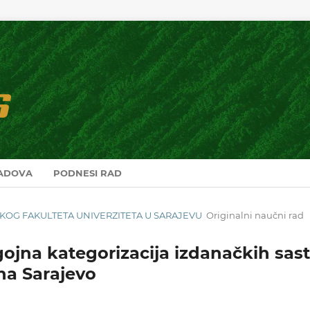
RADOVA
PODNESI RAD
RSKOG FAKULTETA UNIVERZITETA U SARAJEVU
Originalni naučni rad
ojna kategorizacija izdanačkih sast
na Sarajevo