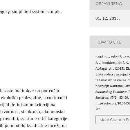
OBJAVLJENO
egory, simplified system sample,
01. 12. 2015.
HOW TO CITE
Balić, B. ., Višnjić, Ćem
S. ., Ibrahimspahić, A. .
Avdagić, A. . (2015). Ek
proizvodna i uzgojna k
izdanačkih sastojina 
području Kantona Sara
ih sastojina bukve na području
Šumarskog Fakulteta Un
 ekološko-proizvodne, strukturne i
Sarajevu
,
45
(2), 83–99.
https://doi.org/10.5465
rijed definisanim kriterijima
.87
roizvodnost, strukturu, ekonomsku
provoditi, svrstane u tri kategorije.
More Citation F
enih po modelu kvadratne mreže na