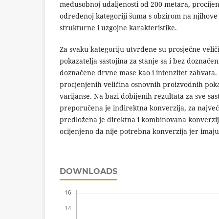
međusobnoj udaljenosti od 200 metara, procijenj
određenoj kategoriji šuma s obzirom na njihove
strukturne i uzgojne karakteristike.
Za svaku kategoriju utvrđene su prosječne veli
pokazatelja sastojina za stanje sa i bez doznačeni
doznačene drvne mase kao i intenzitet zahvata. 
procjenjenih veličina osnovnih proizvodnih poka
varijanse. Na bazi dobijenih rezultata za sve sas
preporučena je indirektna konverzija, za najveći
predložena je direktna i kombinovana konverzija,
ocijenjeno da nije potrebna konverzija jer imaju 
DOWNLOADS