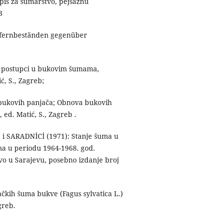
pis za šumarstvo, pejsažnu
3
efernbeständen gegenüber
ni postupci u bukovim šumama,
ć, S., Zagreb;
a bukovih panjača; Obnova bukovih
ed. Matić, S., Zagreb .
., i SARADNİCİ (1971): Stanje šuma u
a u periodu 1964-1968. god.
tvo u Sarajevu, posebno izdanje broj
čkih šuma bukve (Fagus sylvatica L.)
greb.