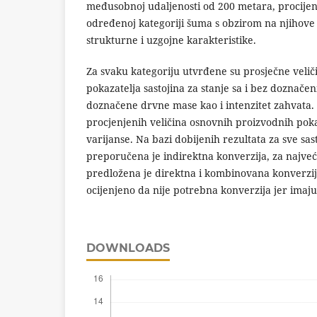
međusobnoj udaljenosti od 200 metara, procijenj
određenoj kategoriji šuma s obzirom na njihove
strukturne i uzgojne karakteristike.
Za svaku kategoriju utvrđene su prosječne veli
pokazatelja sastojina za stanje sa i bez doznačeni
doznačene drvne mase kao i intenzitet zahvata. 
procjenjenih veličina osnovnih proizvodnih poka
varijanse. Na bazi dobijenih rezultata za sve sas
preporučena je indirektna konverzija, za najveći
predložena je direktna i kombinovana konverzija,
ocijenjeno da nije potrebna konverzija jer imaju 
DOWNLOADS