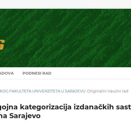
RADOVA
PODNESI RAD
RSKOG FAKULTETA UNIVERZITETA U SARAJEVU
Originalni naučni rad
ojna kategorizacija izdanačkih sast
na Sarajevo