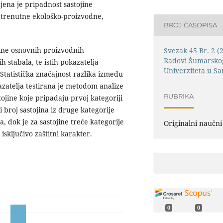
ena je pripadnost sastojine
 trenutne ekološko-proizvodne,
BROJ ČASOPISA
čine osnovnih proizvodnih
Svezak 45 Br. 2 (
Radovi Šumarskog
h stabala, te istih pokazatelja
Univerziteta u Sa
Statistička značajnost razlika između
zatelja testirana je metodom analize
RUBRIKA
tojine koje pripadaju prvoj kategoriji
 broj sastojina iz druge kategorije
 dok je za sastojine treće kategorije
Originalni naučni
isključivo zaštitni karakter.
0
0