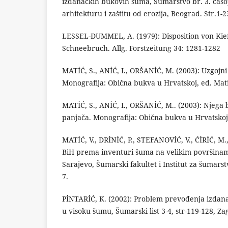
izdanačkih bukovih šuma, Šumarstvo br. 3. časo
arhitekturu i zaštitu od erozija, Beograd. Str.1-2
LESSEL-DUMMEL, A. (1979): Disposition von Ki
Schneebruch. Allg. Forstzeitung 34: 1281-1282
MATİĆ, S., ANİĆ, I., ORŠANİĆ, M. (2003): Uzgoj
Monografija: Obična bukva u Hrvatskoj, ed. Mati
MATİĆ, S., ANİĆ, I., ORŠANİĆ, M.. (2003): Njeg
panjača. Monografija: Obična bukva u Hrvatskoj, 
MATİĆ, V., DRİNİĆ, P., STEFANOVİĆ, V., ĆİRİĆ, M
BiH prema inventuri šuma na velikim površinam
Sarajevo, Šumarski fakultet i Institut za šumars
7.
PİNTARİĆ, K. (2002): Problem prevođenja izdana
u visoku šumu, Šumarski list 3-4, str-119-128, Za