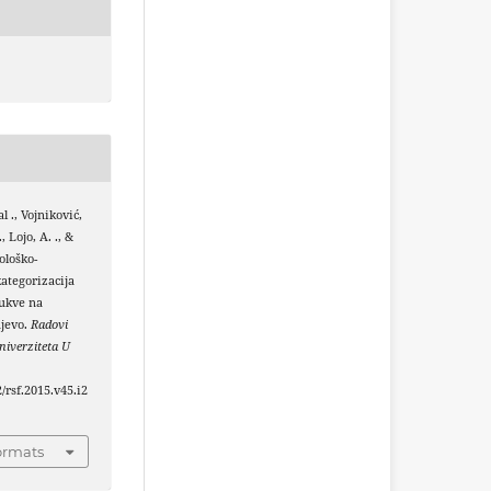
al ., Vojniković,
, Lojo, A. ., &
ološko-
ategorizacija
bukve na
jevo.
Radovi
iverziteta U
2/rsf.2015.v45.i2
ormats