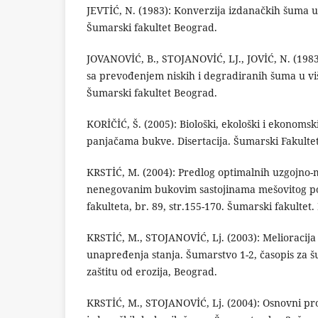
JEVTİĆ, N. (1983): Konverzija izdanačkih šuma u
Šumarski fakultet Beograd.
JOVANOVİĆ, B., STOJANOVİĆ, LJ., JOVİĆ, N. (1983
sa prevođenjem niskih i degradiranih šuma u viš
Šumarski fakultet Beograd.
KORİČİĆ, Š. (2005): Biološki, ekološki i ekonomsk
panjačama bukve. Disertacija. Šumarski Fakultet
KRSTİĆ, M. (2004): Predlog optimalnih uzgojno-
nenegovanim bukovim sastojinama mešovitog po
fakulteta, br. 89, str.155-170. Šumarski fakultet
KRSTİĆ, M., STOJANOVİĆ, Lj. (2003): Melioracija
unapređenja stanja. Šumarstvo 1-2, časopis za š
zaštitu od erozija, Beograd.
KRSTİĆ, M., STOJANOVİĆ, Lj. (2004): Osnovni pr