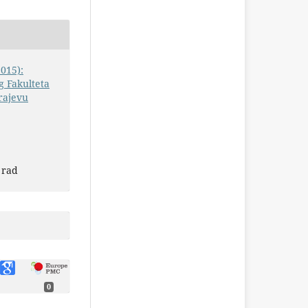
2015):
 Fakulteta
rajevu
 rad
0