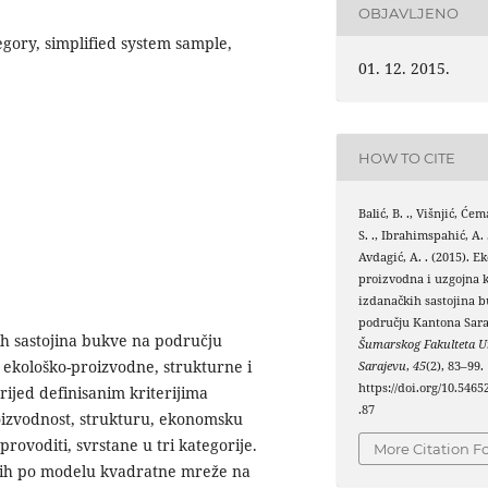
OBJAVLJENO
egory, simplified system sample,
01. 12. 2015.
HOW TO CITE
Balić, B. ., Višnjić, Ćem
S. ., Ibrahimspahić, A. .
Avdagić, A. . (2015). Ek
proizvodna i uzgojna k
izdanačkih sastojina 
području Kantona Sara
ih sastojina bukve na području
Šumarskog Fakulteta Un
 ekološko-proizvodne, strukturne i
Sarajevu
,
45
(2), 83–99.
https://doi.org/10.5465
rijed definisanim kriterijima
.87
roizvodnost, strukturu, ekonomsku
provoditi, svrstane u tri kategorije.
More Citation F
enih po modelu kvadratne mreže na