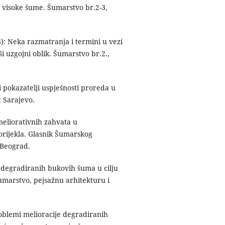
 visoke šume. Šumarstvo br.2-3,
): Neka razmatranja i termini u vezi
i uzgojni oblik. Šumarstvo br.2.,
i pokazatelji uspješnosti proreda u
 Sarajevo.
meliorativnih zahvata u
rijekla. Glasnik Šumarskog
. Beograd.
 degradiranih bukovih šuma u cilju
umarstvo, pejsažnu arhitekturu i
oblemi melioracije degradiranih