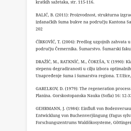
kratkih sažetaka, str. 115-116.
BALIĆ, B. (2011): Proizvodnost, strukturna izgrađ
izdanačkih šuma bukve na području Kantona Saraj
202
ĆİRKOVİĆ, T. (2004): Predlog uzgojnih zahvata
području Čemernika. Šumarstvo. Šumarski fakult
DRAŽİĆ, M., RATKNİĆ, M., ČOKEŠA, V. (1990): Kla
stepenu degradiranosti u cilju izbora optimalnih
Unapređenje šuma i šumarstva regiona. T.Užice, 
GARELKOV, D. (1979): The regeneration process i
Planina. Gorskostopanska Nauka (Sofia) 16: 12-3
GEHRMANN, J. (1984): Einfluß von Bodenversau
Entwicklung von Buchenverjüngung (Fagus sylvat
Forschungszentrums Waldökosysteme, Göttinge