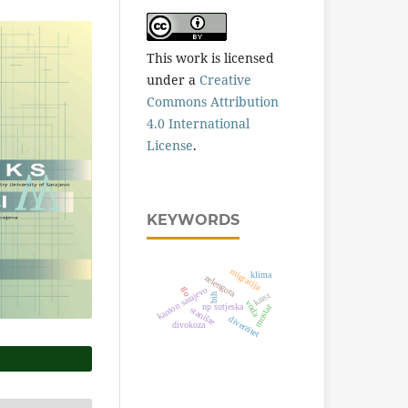
This work is licensed
under a
Creative
Commons Attribution
4.0 International
License
.
KEYWORDS
migracija
klima
zelengora
kanton sarajevo
tlo
karst
bih
voda
np sutjeska
mostar
stanište
diverzitet
divokoza