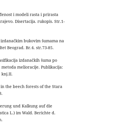
enost i modeli rasta i prirasta
evo. Disertacija. rukopis. Str.1-
 u izdanačkim bukovim šumama na
et Beograd. Br.4. str.73-85.
sifikacija izdanačkih šuma po
 metoda melioracije. Publikacija:
knj.II.
n the beech forests of the Stara
3.
erung und Kalkung auf die
ica L.) im Wald. Berichte d.
n.