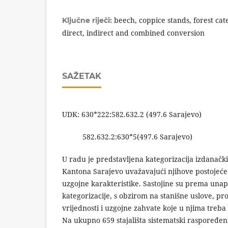
beech, coppice stands, forest cat
Ključne riječi:
direct, indirect and combined conversion
SAŽETAK
UDK: 630*222:582.632.2 (497.6 Sarajevo)
582.632.2:630*5(497.6 Sarajevo)
U radu je predstavljena kategorizacija izdanačk
Kantona Sarajevo uvažavajući njihove postojeće
uzgojne karakteristike. Sastojine su prema unap
kategorizacije, s obzirom na stanišne uslove, p
vrijednosti i uzgojne zahvate koje u njima treba 
Na ukupno 659 stajališta sistematski raspoređ