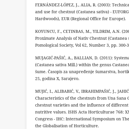
FERNÁNDEZ-LÓPEZ, J., ALIA, R. (2003): Technical
and use for chestnut (Castanea sativa) - EUF
Hardwoods), EUR (Regional Office for Europe).
KOYUNCU, F., CETINBAS, M., YILDRIM, A.N. (200
Proximate Analysis of Nativ Chestnut (Castanea s
Pomological Society, Vol 62, Number 3, pp. 300-3
MUJAGIĆ-PAŠIĆ, A., BALLIAN, D. (2011): Systemat
(Castanea sativa Mill.) within the genus Castan
šume. Časopis za unapređenje šumarstva, hortiku
25, godina X, Sarajevo.
MUJIĆ, I., ALIBABIĆ, V., IBRAHIMPAŠIĆ, J., JAHI
Characteristics of the chestnuts from Una Sana 
chestnut varieties and the influence of differen
nutritive values. ISHS Acta Horticulturae 768: X
Congress - IHC: International Symposium on The
the Globalisation of Horticulture.