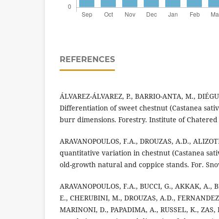
REFERENCES
ÁLVAREZ-ÁLVAREZ, P., BARRIO-ANTA, M., DIÉGU
Differentiation of sweet chestnut (Castanea sativa
burr dimensions. Forestry. Institute of Chatered
ARAVANOPOULOS, F.A., DROUZAS, A.D., ALIZOTI, 
quantitative variation in chestnut (Castanea sativ
old-growth natural and coppice stands. For. Snow
ARAVANOPOULOS, F.A., BUCCI, G., AKKAK, A., B
E., CHERUBINI, M., DROUZAS, A.D., FERNANDEZ-
MARINONI, D., PAPADIMA, A., RUSSEL, K., ZAS, R