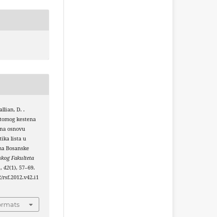
llian, D. .
pitomog kestena
) na osnovu
ika lista u
ma Bosanske
kog Fakulteta
u
,
42
(1), 57–69.
2/rsf.2012.v42.i1
ormats