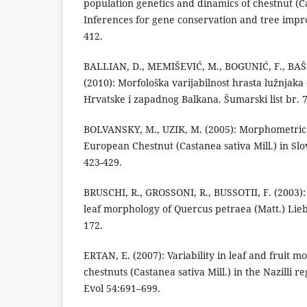
population genetics and dinamics of chestnut (Ca
Inferences for gene conservation and tree impr
412.
BALLIAN, D., MEMIŠEVIĆ, M., BOGUNIĆ, F., BAŠ
(2010): Morfološka varijabilnost hrasta lužnjak
Hrvatske i zapadnog Balkana. Šumarski list br. 7
BOLVANSKY, M., UZIK, M. (2005): Morphometric v
European Chestnut (Castanea sativa Mill.) in Slova
423-429.
BRUSCHI, R., GROSSONI, R., BUSSOTII, F. (2003):
leaf morphology of Quercus petraea (Matt.) Liebl
172.
ERTAN, E. (2007): Variability in leaf and fruit m
chestnuts (Castanea sativa Mill.) in the Nazilli 
Evol 54:691–699.