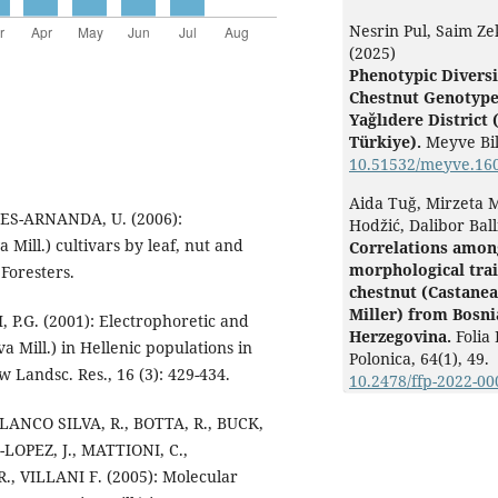
Nesrin Pul, Saim Ze
(2025)
Phenotypic Diversi
Chestnut Genotype
Yağlıdere District 
Türkiye).
Meyve Bi
10.51532/meyve.16
Aida Tuğ, Mirzeta 
ES-ARNANDA, U. (2006):
Hodžić, Dalibor Ball
 Mill.) cultivars by leaf, nut and
Correlations amon
morphological trai
 Foresters.
chestnut (Castanea
Miller) from Bosni
P.G. (2001): Electrophoretic and
Herzegovina.
Folia 
a Mill.) in Hellenic populations in
Polonica,
64
(1),
49.
 Landsc. Res., 16 (3): 429-434.
10.2478/ffp-2022-00
LANCO SILVA, R., BOTTA, R., BUCK,
LOPEZ, J., MATTIONI, C.,
., VILLANI F. (2005): Molecular