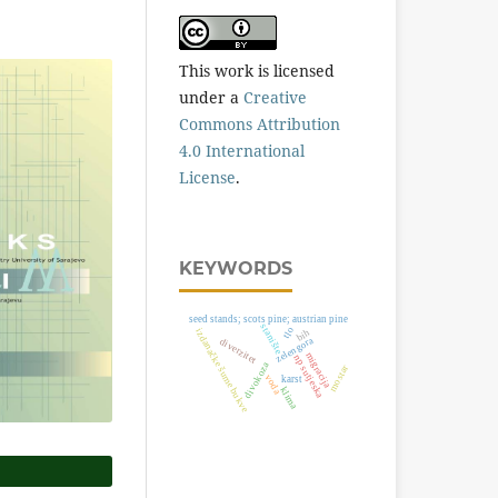
This work is licensed
under a
Creative
Commons Attribution
4.0 International
License
.
KEYWORDS
seed stands; scots pine; austrian pine
stanište
tlo
izdanačke šume bukve
bih
zelengora
diverzitet
migracija
np sutjeska
divokoza
mostar
voda
karst
klima