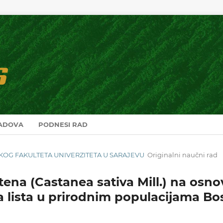
RADOVA
PODNESI RAD
RSKOG FAKULTETA UNIVERZITETA U SARAJEVU
Originalni naučni rad
tena (Castanea sativa Mill.) na osno
a lista u prirodnim populacijama B