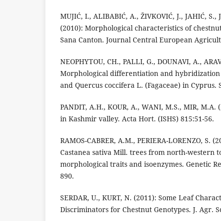
MUJIĆ, I., ALIBABIĆ, A., ŽIVKOVIĆ, J., JAHIĆ, S.
(2010): Morphological characteristics of chestnu
Sana Canton. Journal Central European Agricult
NEOPHYTOU, CH., PALLI, G., DOUNAVI, A., ARA
Morphological differentiation and hybridizatio
and Quercus coccifera L. (Fagaceae) in Cyprus. S
PANDIT, A.H., KOUR, A., WANI, M.S., MIR, M.A. (
in Kashmir valley. Acta Hort. (ISHS) 815:51-56.
RAMOS-CABRER, A.M., PERIERA-LORENZO, S. (200
Castanea sativa Mill. trees from north-western 
morphological traits and isoenzymes. Genetic R
890.
SERDAR, U., KURT, N. (2011): Some Leaf Charact
Discriminators for Chestnut Genotypes. J. Agr. Sc