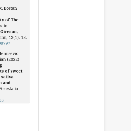
ki Bostan
ty of The
s in
(Giresun,
limi,
12
(1),
18.
09797
Memišević
ian (2022)
g
ts of sweet
 sativa
a and
Forestalia
05