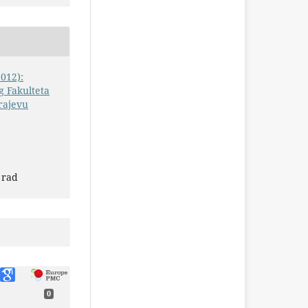
2012):
 Fakulteta
rajevu
 rad
0