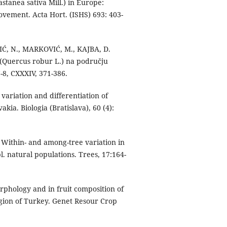
stanea sativa Mill.) in Europe:
ovement. Acta Hort. (ISHS) 693: 403-
IĆ, N., MARKOVIĆ, M., KAJBA, D.
a (Quercus robur L.) na području
-8, CXXXIV, 371-386.
ariation and differentiation of
kia. Biologia (Bratislava), 60 (4):
 Within- and among-tree variation in
. natural populations. Trees, 17:164-
orphology and in fruit composition of
region of Turkey. Genet Resour Crop