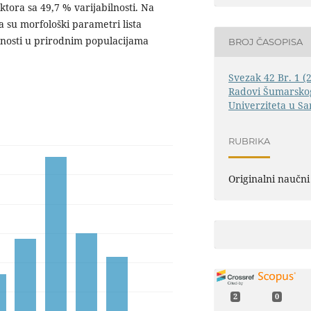
tora sa 49,7 % varijabilnosti. Na
a su morfološki parametri lista
lnosti u prirodnim populacijama
BROJ ČASOPISA
Svezak 42 Br. 1 (
Radovi Šumarskog
Univerziteta u Sa
RUBRIKA
Originalni naučni
2
0