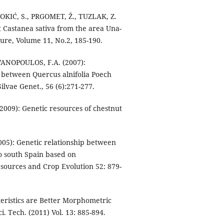
, JOKIĆ, S., PRGOMET, Ž., TUZLAK, Z.
t Castanea sativa from the area Una-
ure, Volume 11, No.2, 185-190.
VANOPOULOS, F.A. (2007):
n between Quercus alnifolia Poech
ilvae Genet., 56 (6):271-277.
2009): Genetic resources of chestnut
5): Genetic relationship between
to south Spain based on
esources and Crop Evolution 52: 879-
eristics are Better Morphometric
i. Tech. (2011) Vol. 13: 885-894.