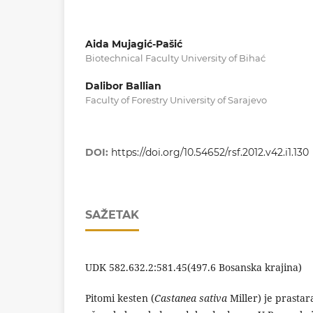
Aida Mujagić-Pašić
Biotechnical Faculty University of Bihać
Dalibor Ballian
Faculty of Forestry University of Sarajevo
DOI:
https://doi.org/10.54652/rsf.2012.v42.i1.130
SAŽETAK
UDK 582.632.2:581.45(497.6 Bosanska krajina)
Pitomi kesten (
Castanea sativa
Miller) je prastar