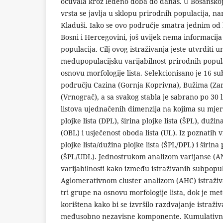
očuvala kroz ledeno doba do danas. U Bosanskoj
vrsta se javlja u sklopu prirodnih populacija, na
Kladuši. Iako se ovo područje smatra jednim od 
Bosni i Hercegovini, još uvijek nema informacija 
populacija. Cilj ovog istraživanja jeste utvrditi 
međupopulacijsku varijabilnost prirodnih popula
osnovu morfologije lista. Selekcionisano je 16 su
području Cazina (Gornja Koprivna), Bužima (Zar
(Vrnograč), a sa svakog stabla je sabrano po 30 
listova ujednačenih dimenzija na kojima su mjere
plojke lista (DPL), širina plojke lista (ŠPL), dužin
(OBL) i usječenost oboda lista (UL). Iz poznatih v
plojke lista/dužina plojke lista (ŠPL/DPL) i širina
(ŠPL/UDL). Jednostrukom analizom varijanse (A
varijabilnosti kako između istraživanih subpopul
Aglomerativnom cluster analizom (AHC) istraživ
tri grupe na osnovu morfologije lista, dok je 
korištena kako bi se izvršilo razdvajanje istraživ
međusobno nezavisne komponente. Kumulativna v