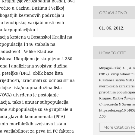
 Krajini (sjeverozapadna Bosna), ova
ročito u Cazinu, Bužimu i Velikoj
OBJAVLJENO
bogatijih kestenovih područja u
o fenotipskoj varijabilnosti ovih
01. 06. 2012.
unutarpopulacijsku i
cija kestena u Bosanskoj Krajini na
bpopulacija i 146 stabala na
adostovo) i Velike Kladuše
HOW TO CITE
listova. Ukupljeno je skupljeno 4.380
na i analizirana svojstva: dužina
Mujagić-Pašić, A. ., & Ba
a peteljke (DPE), oblik baze lista
(2012). Varijabilnost 
rijednosti, izračunati su odnosi širina
(Castanea sativa Mill.
morfoloških karakterist
 plojke lista/ukupna dužina lista
prirodnim populacija
NOVA) utvrđeno je postojanje
Krajine.
Radovi Šumars
acija, tako i unutar subpopulacija.
Univerziteta U Sarajev
ane subpopulacije su se grupirale u
https://doi.org/10.5465
metoda glavnih komponenata (PCA)
.130
anih morfoloških svojstava lista u
More Citation F
arijabilnost za prva tri PC faktora