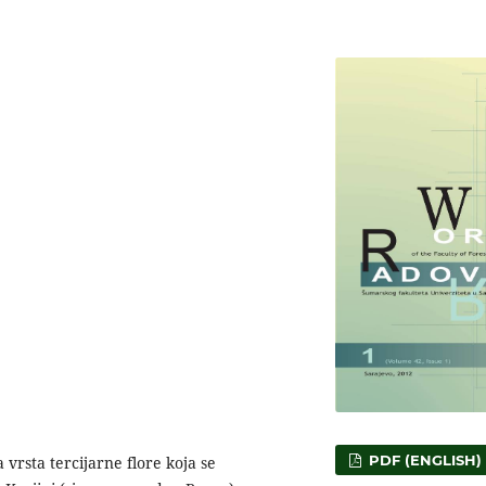
PDF (ENGLISH)
a vrsta tercijarne flore koja se