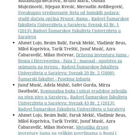
Mutabdžija-Bećirović, Bruno Marić, Osman
Mujezinović, Stjepan Kvesić, Mersudin Avdibegović,
Sveukupno vrednovanje šteta od šumskih požara:
studij slučaja općina Prozor- Rama
,
Radovi Šumarskog
fakulteta Univerziteta u Sarajevu: Svezak 43 Br. 1
(2013): Radovi Šumarskog Fakulteta Univerziteta u
Sarajevu
Ahmet Lojo, Besim Balić, Faruk Mekić, Vladimir Beus,
Miloš Koprivica, Tarik Treštić, Jusuf Musić, Azra
Čabaravdić, Milan Hočevar,
Državna inventura šuma -
Bosna i Hercegovina - Faza 2 : manual - uputstvo za
snimanja na terenu
,
Radovi Šumarskog fakulteta
Univerziteta u Sarajevu: Svezak 20 Br. 2 (2008):
Šumarski fakultet - Posebna izdanja
Jusuf Musić, Adela Muhić, Safet Gurda, Mirza
Dautbašić,
Komunalna buka i uticaj gradskog zelenila
na njen nivo u Sarajevu
,
Radovi Šumarskog fakulteta
Univerziteta u Sarajevu: Svezak 43 Br. 2 (2013):
Radovi Šumarskog Fakulteta Univerziteta u Sarajevu
Ahmet Lojo, Besim Balić, Faruk Mekić, Vladimir Beus,
Miloš Koprivica, Tarik Treštić, Jusuf Musić, Azra
Čabaravdić, Milan Hočevar,
Metodika druge
inventure šuma na velikim površinama u Bosni i