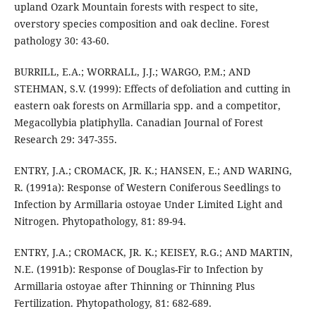
upland Ozark Mountain forests with respect to site,
overstory species composition and oak decline. Forest
pathology 30: 43-60.
BURRILL, E.A.; WORRALL, J.J.; WARGO, P.M.; AND
STEHMAN, S.V. (1999): Effects of defoliation and cutting in
eastern oak forests on Armillaria spp. and a competitor,
Megacollybia platiphylla. Canadian Journal of Forest
Research 29: 347-355.
ENTRY, J.A.; CROMACK, JR. K.; HANSEN, E.; AND WARING,
R. (1991a): Response of Western Coniferous Seedlings to
Infection by Armillaria ostoyae Under Limited Light and
Nitrogen. Phytopathology, 81: 89-94.
ENTRY, J.A.; CROMACK, JR. K.; KEISEY, R.G.; AND MARTIN,
N.E. (1991b): Response of Douglas-Fir to Infection by
Armillaria ostoyae after Thinning or Thinning Plus
Fertilization. Phytopathology, 81: 682-689.