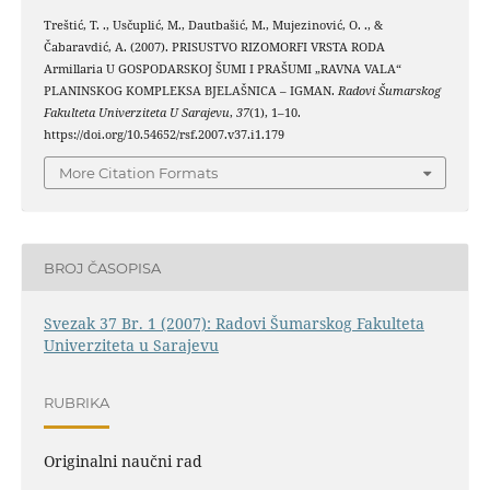
Treštić, T. ., Usčuplić, M., Dautbašić, M., Mujezinović, O. ., &
Čabaravdić, A. (2007). PRISUSTVO RIZOMORFI VRSTA RODA
Armillaria U GOSPODARSKOJ ŠUMI I PRAŠUMI „RAVNA VALA“
PLANINSKOG KOMPLEKSA BJELAŠNICA – IGMAN.
Radovi Šumarskog
Fakulteta Univerziteta U Sarajevu
,
37
(1), 1–10.
https://doi.org/10.54652/rsf.2007.v37.i1.179
More Citation Formats
BROJ ČASOPISA
Svezak 37 Br. 1 (2007): Radovi Šumarskog Fakulteta
Univerziteta u Sarajevu
RUBRIKA
Originalni naučni rad