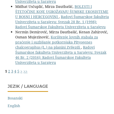
Univerziteta u Sarajevu
Midhat Usčuplić, Mirza Dautbašić,
BOLESTI I
ŠTETOČINE KOJE UGROŽAVAJU ŠUMSKE EKOSISTEME
U BOSNI I HERCEGOVINI
,
Radovi Šumarskog fakulteta
Univerziteta u Sarajevu: Svezak 28 Br. 1 (1998):
Radovi Šumarskog Fakulteta Univerziteta u Sarajevu
Nermin Demirović, Mirza Dautbašić, Kenan Zahirović,
Osman Mujezinović,
Korištenje lovnih stabala za
praćenje i suzbijanje potkornjaka Pityogenes
chalcographus (L.) na planini Zvijezdi
,
Radovi
Šumarskog fakulteta Univerziteta u Sarajevu: Svezak
46 Br. 2 (2016): Radovi Šumarskog Fakulteta
Univerziteta u Sarajevu
1
2
3
4
5
>
>>
JEZIK / LANGUAGE
Bosanski
English