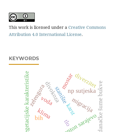
This work is licensed under a
Creative Commons
Attribution 4.0 International License
.
KEYWORDS
vegetacijske karakteristike
diverzitet
mostar
divokoza
izdanačke šume bukve
zelengora
stanište
np sutjeska
voda
migracija
karst
klima
kanton sarajevo
bih
tlo