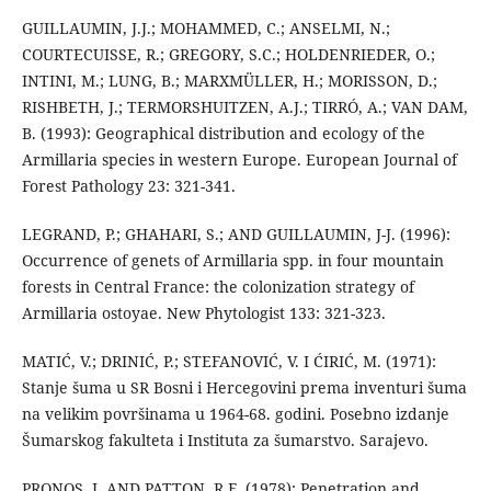
GUILLAUMIN, J.J.; MOHAMMED, C.; ANSELMI, N.;
COURTECUISSE, R.; GREGORY, S.C.; HOLDENRIEDER, O.;
INTINI, M.; LUNG, B.; MARXMÜLLER, H.; MORISSON, D.;
RISHBETH, J.; TERMORSHUITZEN, A.J.; TIRRÓ, A.; VAN DAM,
B. (1993): Geographical distribution and ecology of the
Armillaria species in western Europe. European Journal of
Forest Pathology 23: 321-341.
LEGRAND, P.; GHAHARI, S.; AND GUILLAUMIN, J-J. (1996):
Occurrence of genets of Armillaria spp. in four mountain
forests in Central France: the colonization strategy of
Armillaria ostoyae. New Phytologist 133: 321-323.
MATIĆ, V.; DRINIĆ, P.; STEFANOVIĆ, V. I ĆIRIĆ, M. (1971):
Stanje šuma u SR Bosni i Hercegovini prema inventuri šuma
na velikim površinama u 1964-68. godini. Posebno izdanje
Šumarskog fakulteta i Instituta za šumarstvo. Sarajevo.
PRONOS, J. AND PATTON, R.F. (1978): Penetration and