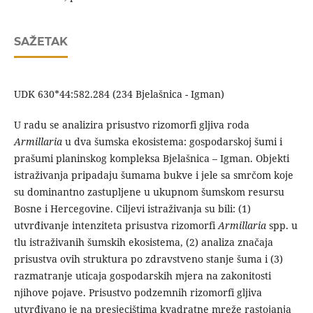
SAŽETAK
UDK 630*44:582.284 (234 Bjelašnica - Igman)
U radu se analizira prisustvo rizomorfi gljiva roda
Armillaria
u dva šumska ekosistema: gospodarskoj šumi i
prašumi planinskog kompleksa Bjelašnica – Igman. Objekti
istraživanja pripadaju šumama bukve i jele sa smrčom koje
su dominantno zastupljene u ukupnom šumskom resursu
Bosne i Hercegovine. Ciljevi istraživanja su bili: (1)
utvrđivanje intenziteta prisustva rizomorfi
Armillaria
spp. u
tlu istraživanih šumskih ekosistema, (2) analiza značaja
prisustva ovih struktura po zdravstveno stanje šuma i (3)
razmatranje uticaja gospodarskih mjera na zakonitosti
njihove pojave. Prisustvo podzemnih rizomorfi gljiva
utvrđivano je na presjecištima kvadratne mreže rastojanja