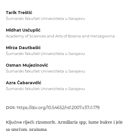
Tarik Treštić
Šumarski fakultet Univerziteta u Sarajevu
Midhat Usčuplić
Academy of Sciences and Arts of Bosnia and Herzegovina
Mirza Dautbašić
Šumarski fakultet Univerziteta u Sarajevu
Osman Mujezinović
Šumarski fakultet Univerziteta u Sarajevu
Azra Čabaravdić
Šumarski fakultet Univerziteta u Sarajevu
DOI:
https://doi.org/10.54652/rsf.2007.v37.i1.179
rizomorfe, Armillaria spp, šume bukve i jele
Ključne riječi:
sa smrčom, prašuma