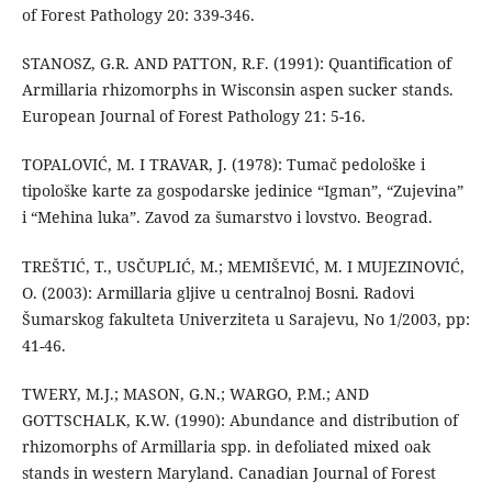
of Forest Pathology 20: 339-346.
STANOSZ, G.R. AND PATTON, R.F. (1991): Quantification of
Armillaria rhizomorphs in Wisconsin aspen sucker stands.
European Journal of Forest Pathology 21: 5-16.
TOPALOVIĆ, M. I TRAVAR, J. (1978): Tumač pedološke i
tipološke karte za gospodarske jedinice “Igman”, “Zujevina”
i “Mehina luka”. Zavod za šumarstvo i lovstvo. Beograd.
TREŠTIĆ, T., USČUPLIĆ, M.; MEMIŠEVIĆ, M. I MUJEZINOVIĆ,
O. (2003): Armillaria gljive u centralnoj Bosni. Radovi
Šumarskog fakulteta Univerziteta u Sarajevu, No 1/2003, pp:
41-46.
TWERY, M.J.; MASON, G.N.; WARGO, P.M.; AND
GOTTSCHALK, K.W. (1990): Abundance and distribution of
rhizomorphs of Armillaria spp. in defoliated mixed oak
stands in western Maryland. Canadian Journal of Forest