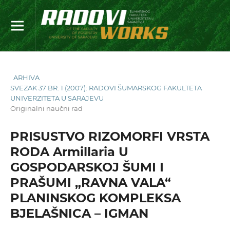
ARHIVA
SVEZAK 37 BR. 1 (2007): RADOVI ŠUMARSKOG FAKULTETA
UNIVERZITETA U SARAJEVU
Originalni naučni rad
PRISUSTVO RIZOMORFI VRSTA
RODA Armillaria U
GOSPODARSKOJ ŠUMI I
PRAŠUMI „RAVNA VALA“
PLANINSKOG KOMPLEKSA
BJELAŠNICA – IGMAN