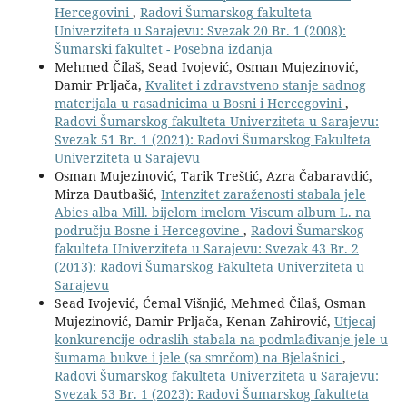
Hercegovini
,
Radovi Šumarskog fakulteta
Univerziteta u Sarajevu: Svezak 20 Br. 1 (2008):
Šumarski fakultet - Posebna izdanja
Mehmed Čilaš, Sead Ivojević, Osman Mujezinović,
Damir Prljača,
Kvalitet i zdravstveno stanje sadnog
materijala u rasadnicima u Bosni i Hercegovini
,
Radovi Šumarskog fakulteta Univerziteta u Sarajevu:
Svezak 51 Br. 1 (2021): Radovi Šumarskog Fakulteta
Univerziteta u Sarajevu
Osman Mujezinović, Tarik Treštić, Azra Čabaravdić,
Mirza Dautbašić,
Intenzitet zaraženosti stabala jele
Abies alba Mill. bijelom imelom Viscum album L. na
području Bosne i Hercegovine
,
Radovi Šumarskog
fakulteta Univerziteta u Sarajevu: Svezak 43 Br. 2
(2013): Radovi Šumarskog Fakulteta Univerziteta u
Sarajevu
Sead Ivojević, Ćemal Višnjić, Mehmed Čilaš, Osman
Mujezinović, Damir Prljača, Kenan Zahirović,
Utjecaj
konkurencije odraslih stabala na podmlađivanje jele u
šumama bukve i jele (sa smrčom) na Bjelašnici
,
Radovi Šumarskog fakulteta Univerziteta u Sarajevu:
Svezak 53 Br. 1 (2023): Radovi Šumarskog fakulteta