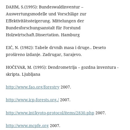
DAHM, S.(1995): Bundeswaldinventur –
Auswertungsmodelle und Vorschläge zur
Effektivitätssteigerung. Mittelungen der
Bundesforschungsanstalt für Forstund
Holzwirtschaft.Dissertation. Hamburg
EIĆ, N. (1982): Tabele drvnih masa i druge.. Deseto
prošireno izdanje. Zadrugar, Sarajevo.
HOČEVAR, M. (1995): Dendrometrija – gozdna inventura -
skripta. Ljubljana
http://www.fao.org/forestry
2007.
http://www.icp-forests.org./
2007.
http://www.int/kyoto-protocol/items/2830.php
2007.
http://www.mcpfe.org
2007.