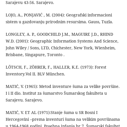
Sarajevu 43-56. Sarajevo.
LOJO, A., PONJAVIĆ , M. (2004): Geografski informacioni
sistem u gazdovanju prirodnim resursima. Gauss, Tuzla.
LONGLEY, A. P., GOODCHILD J.M., MAGUIRE J.D., RHIND
W.D. (2001): Geographic Information Systems And Science,
John Wiley / Sons, LTD, Chichester, New York, Wienheim,
Brisbane, Singapure, Toronto .
LÖTSCH, F., ZÖHRER, F., HALLER, K.E. (1973): Forest
Inventory.Vol II. BLV München.
MATIĆ, V. (1965): Metod inventure šuma za velike površine.
I i II dio. Institut za šumarstvo Šumarskog fakulteta u
Sarajevu. Sarajevo.
MATIĆ, V. ET AL (1971):Stanje šuma u SR Bosni I
Hercegovini –prema inventuri šuma na velikim površinama
u 1964-1968 godini. Posebna izdanja br.7. Šumarski fakultet