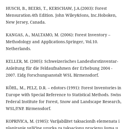
HUSCH, B., BEERS, T., KERSCHAW, J.A.(2003): Forest
Mensuration.4th Edition. John Wiley&Sons, Inc.Hoboken,
New Jersey, Canada.
KANGAS, A., MALTAMO, M. (2006): Forest Inventory –
Methodology and Applications.Springer, Vol.10.
Netherlands.
KELLER, M. (2005): Schweizerisches Landesforstinventar-
Anleitung für die Feldaufnahmen der Erhebung 2004 -
2007. Eidg Forschungsanstalt WSL Birmensdorf.
KÖHL, M., PELZ, D.R. – edotors (1991): Forest Inventories in
Europe with Special Reference to Statistical Methods. Swiss
Federal Institute for Forest, Snow and Landscape Research,
WSL/FNP. Birmensdorf.
KOPRIVICA, M. (1985): Varijabilitet taksacionih elemenata i
planiranje veličine uzorka za taksacionu procjenu šuma u