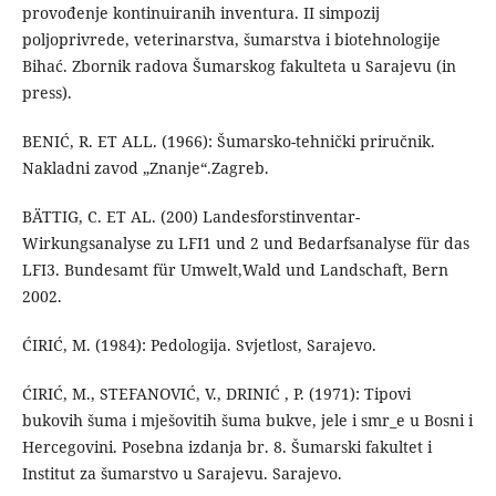
provođenje kontinuiranih inventura. II simpozij
poljoprivrede, veterinarstva, šumarstva i biotehnologije
Bihać. Zbornik radova Šumarskog fakulteta u Sarajevu (in
press).
BENIĆ, R. ET ALL. (1966): Šumarsko-tehnički priručnik.
Nakladni zavod „Znanje“.Zagreb.
BÄTTIG, C. ET AL. (200) Landesforstinventar-
Wirkungsanalyse zu LFI1 und 2 und Bedarfsanalyse für das
LFI3. Bundesamt für Umwelt,Wald und Landschaft, Bern
2002.
ĆIRIĆ, M. (1984): Pedologija. Svjetlost, Sarajevo.
ĆIRIĆ, M., STEFANOVIĆ, V., DRINIĆ , P. (1971): Tipovi
bukovih šuma i mješovitih šuma bukve, jele i smr_e u Bosni i
Hercegovini. Posebna izdanja br. 8. Šumarski fakultet i
Institut za šumarstvo u Sarajevu. Sarajevo.