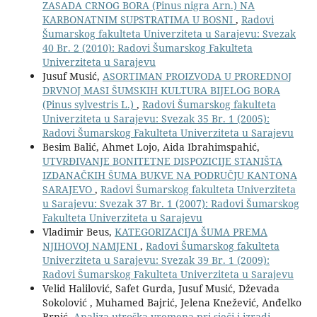
ZASADA CRNOG BORA (Pinus nigra Arn.) NA
KARBONATNIM SUPSTRATIMA U BOSNI
,
Radovi
Šumarskog fakulteta Univerziteta u Sarajevu: Svezak
40 Br. 2 (2010): Radovi Šumarskog Fakulteta
Univerziteta u Sarajevu
Jusuf Musić,
ASORTIMAN PROIZVODA U PROREDNOJ
DRVNOJ MASI ŠUMSKIH KULTURA BIJELOG BORA
(Pinus sylvestris L.)
,
Radovi Šumarskog fakulteta
Univerziteta u Sarajevu: Svezak 35 Br. 1 (2005):
Radovi Šumarskog Fakulteta Univerziteta u Sarajevu
Besim Balić, Ahmet Lojo, Aida Ibrahimspahić,
UTVRÐIVANJE BONITETNE DISPOZICIJE STANIŠTA
IZDANAČKIH ŠUMA BUKVE NA PODRUČJU KANTONA
SARAJEVO
,
Radovi Šumarskog fakulteta Univerziteta
u Sarajevu: Svezak 37 Br. 1 (2007): Radovi Šumarskog
Fakulteta Univerziteta u Sarajevu
Vladimir Beus,
KATEGORIZACIJA ŠUMA PREMA
NJIHOVOJ NAMJENI
,
Radovi Šumarskog fakulteta
Univerziteta u Sarajevu: Svezak 39 Br. 1 (2009):
Radovi Šumarskog Fakulteta Univerziteta u Sarajevu
Velid Halilović, Safet Gurda, Jusuf Musić, Dževada
Sokolović , Muhamed Bajrić, Jelena Knežević, Anđelko
Brnić,
Analiza utroška vremena pri sječi i izradi