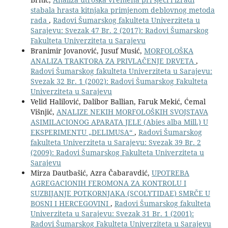
stabala hrasta kitnjaka primjenom deblovnog metoda
rada
,
Radovi Šumarskog fakulteta Univerziteta u
Sarajevu: Svezak 47 Br. 2 (2017): Radovi Šumarskog
Fakulteta Univerziteta u Sarajevu
Branimir Jovanović, Jusuf Musić,
MORFOLOŠKA
ANALIZA TRAKTORA ZA PRIVLAČENJE DRVETA
,
Radovi Šumarskog fakulteta Univerziteta u Sarajevu:
Svezak 32 Br. 1 (2002): Radovi Šumarskog Fakulteta
Univerziteta u Sarajevu
Velid Halilović, Dalibor Ballian, Faruk Mekić, Ćemal
Višnjić,
ANALIZE NEKIH MORFOLOŠKIH SVOJSTAVA
ASIMILACIONOG APARATA JELE (Abies alba Mill.) U
EKSPERIMENTU „DELIMUSA“
,
Radovi Šumarskog
fakulteta Univerziteta u Sarajevu: Svezak 39 Br. 2
(2009): Radovi Šumarskog Fakulteta Univerziteta u
Sarajevu
Mirza Dautbašić, Azra Čabaravdić,
UPOTREBA
AGREGACIONIH FEROMONA ZA KONTROLU I
SUZBIJANJE POTKORNJAKA (SCOLYTIDAE) SMRČE U
BOSNI I HERCEGOVINI
,
Radovi Šumarskog fakulteta
Univerziteta u Sarajevu: Svezak 31 Br. 1 (2001):
Radovi Šumarskog Fakulteta Univerziteta u Sarajevu