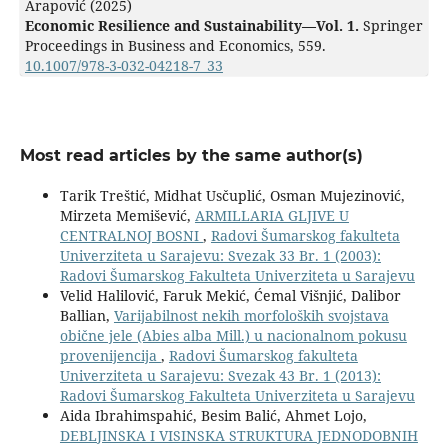
Arapović (2025)
Economic Resilience and Sustainability—Vol. 1.
Springer
Proceedings in Business and Economics,
559.
10.1007/978-3-032-04218-7_33
Most read articles by the same author(s)
Tarik Treštić, Midhat Usčuplić, Osman Mujezinović,
Mirzeta Memišević,
ARMILLARIA GLJIVE U
CENTRALNOJ BOSNI
,
Radovi Šumarskog fakulteta
Univerziteta u Sarajevu: Svezak 33 Br. 1 (2003):
Radovi Šumarskog Fakulteta Univerziteta u Sarajevu
Velid Halilović, Faruk Mekić, Ćemal Višnjić, Dalibor
Ballian,
Varijabilnost nekih morfoloških svojstava
obične jele (Abies alba Mill.) u nacionalnom pokusu
provenijencija
,
Radovi Šumarskog fakulteta
Univerziteta u Sarajevu: Svezak 43 Br. 1 (2013):
Radovi Šumarskog Fakulteta Univerziteta u Sarajevu
Aida Ibrahimspahić, Besim Balić, Ahmet Lojo,
DEBLJINSKA I VISINSKA STRUKTURA JEDNODOBNIH