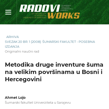
ARHIVA
SVEZAK 20 BR. 1 (2008): ŠUMARSKI FAKULTET - POSEBNA
IZDANJA
Originalni naučni rad
Metodika druge inventure šuma
na velikim površinama u Bosni i
Hercegovini
Ahmet Lojo
Šumarski fakultet Univerziteta u Sarajevu