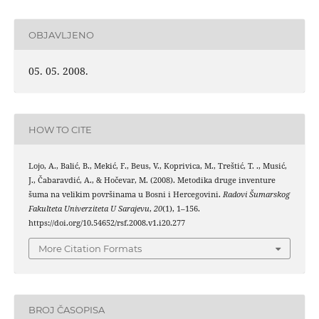
OBJAVLJENO
05. 05. 2008.
HOW TO CITE
Lojo, A., Balić, B., Mekić, F., Beus, V., Koprivica, M., Treštić, T. ., Musić,
J., Čabaravdić, A., & Hočevar, M. (2008). Metodika druge inventure
šuma na velikim površinama u Bosni i Hercegovini.
Radovi Šumarskog
Fakulteta Univerziteta U Sarajevu
,
20
(1), 1–156.
https://doi.org/10.54652/rsf.2008.v1.i20.277
More Citation Formats
BROJ ČASOPISA