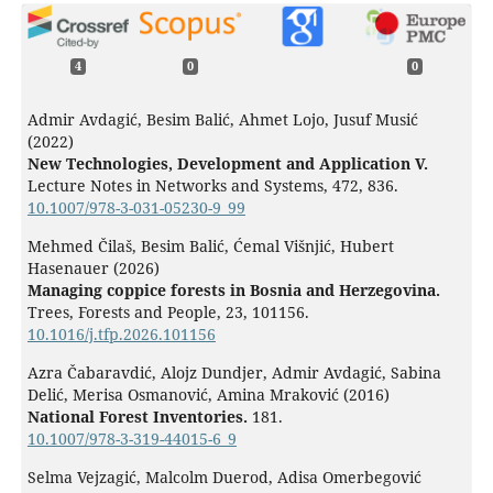
4
0
0
Admir Avdagić, Besim Balić, Ahmet Lojo, Jusuf Musić
(2022)
New Technologies, Development and Application V.
Lecture Notes in Networks and Systems,
472
,
836.
10.1007/978-3-031-05230-9_99
Mehmed Čilaš, Besim Balić, Ćemal Višnjić, Hubert
Hasenauer (2026)
Managing coppice forests in Bosnia and Herzegovina.
Trees, Forests and People,
23
,
101156.
10.1016/j.tfp.2026.101156
Azra Čabaravdić, Alojz Dundjer, Admir Avdagić, Sabina
Delić, Merisa Osmanović, Amina Mraković (2016)
National Forest Inventories.
181.
10.1007/978-3-319-44015-6_9
Selma Vejzagić, Malcolm Duerod, Adisa Omerbegović