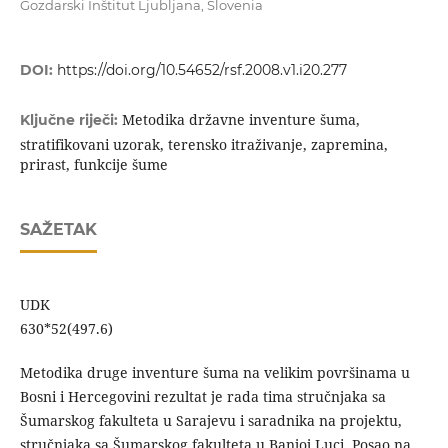
Gozdarski Inštitut Ljubljana, Slovenia
DOI:
https://doi.org/10.54652/rsf.2008.v1.i20.277
Metodika državne inventure šuma,
Ključne riječi:
stratifikovani uzorak, terensko itraživanje, zapremina,
prirast, funkcije šume
SAŽETAK
UDK
630*52(497
Metodika druge inventure šuma na velikim površinama u
Bosni i Hercegovini rezultat je rada tima stručnjaka sa
Šumarskog fakulteta u Sarajevu i saradnika na projektu,
stručnjaka sa Šumarskog fakulteta u Banjoj Luci. Posao na