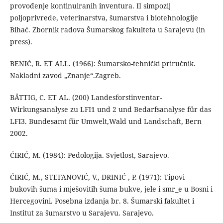
provođenje kontinuiranih inventura. II simpozij
poljoprivrede, veterinarstva, šumarstva i biotehnologije
Bihać. Zbornik radova Šumarskog fakulteta u Sarajevu (in
press).
BENIĆ, R. ET ALL. (1966): Šumarsko-tehnički priručnik.
Nakladni zavod „Znanje“.Zagreb.
BÄTTIG, C. ET AL. (200) Landesforstinventar-
Wirkungsanalyse zu LFI1 und 2 und Bedarfsanalyse für das
LFI3. Bundesamt für Umwelt,Wald und Landschaft, Bern
2002.
ĆIRIĆ, M. (1984): Pedologija. Svjetlost, Sarajevo.
ĆIRIĆ, M., STEFANOVIĆ, V., DRINIĆ , P. (1971): Tipovi
bukovih šuma i mješovitih šuma bukve, jele i smr_e u Bosni i
Hercegovini. Posebna izdanja br. 8. Šumarski fakultet i
Institut za šumarstvo u Sarajevu. Sarajevo.