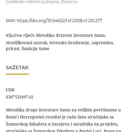
Gozdarski Inštitut Ljubljana, Slovenia
DOI:
https://doi.org/10.54652/rsf.2008.v1.i20.277
Metodika državne inventure šuma,
Ključne riječi:
stratifikovani uzorak, terensko itraživanje, zapremina,
prirast, funkcije šume
SAŽETAK
UDK
630*52(497
Metodika druge inventure šuma na velikim površinama u
Bosni i Hercegovini rezultat je rada tima stručnjaka sa
Šumarskog fakulteta u Sarajevu i saradnika na projektu,
stručnjaka sa Šumarskog fakulteta u Banjoj Luci. Posao na