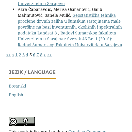
Univerziteta u Sarajevu
Azra Čabaravdić, Merisa Osmanović, Galib
Mahmutović, Sanela Mulić,
Geostatistička tehnika
procjene drvnih zaliha u šumskim sastojinama male
površine na bazi inventurnih, okolišnih i spektralnih
podataka Landsat 8
,
Radovi Šumarskog fakulteta
Univerziteta u Sarajevu: Svezak 46 Br. 1 (2016):
Radovi Šumarskog Fakulteta Univerziteta u Sarajevu
<<
<
1
2
3
4
5
6
7
8
>
>>
JEZIK / LANGUAGE
Bosanski
English
This work is licensed under a
Creative Commons