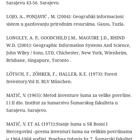
Sarajevu 43-56. Sarajevo.
LOJO, A., PONJAVIĆ , M. (2004): Geografski informacioni
sistem u gazdovanju prirodnim resursima. Gauss, Tuzla.
LONGLEY, A. P., GOODCHILD J.M., MAGUIRE J.D., RHIND
W.D. (2001): Geographic Information Systems And Science,
John Wiley / Sons, LTD, Chichester, New York, Wienheim,
Brisbane, Singapure, Toronto .
LÖTSCH, F., ZÖHRER, F., HALLER, K.E. (1973): Forest
Inventory.Vol II. BLV München.
MATIĆ, V. (1965): Metod inventure šuma za velike površine.
I i II dio. Institut za šumarstvo Šumarskog fakulteta u
Sarajevu. Sarajevo.
MATIĆ, V. ET AL (1971):Stanje šuma u SR Bosni I
Hercegovini –prema inventuri šuma na velikim površinama
u 1964-1968 godini. Posebna izdanja br.7. Šumarski fakultet