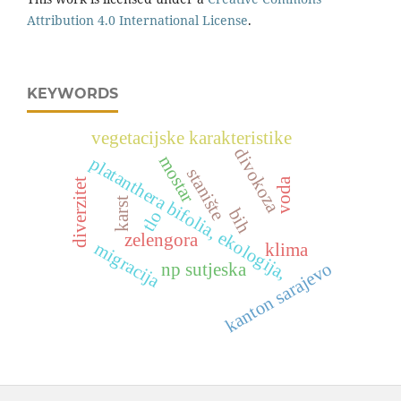
Attribution 4.0 International License
.
KEYWORDS
vegetacijske karakteristike
divokoza
mostar
platanthera bifolia, ekologija,
stanište
voda
diverzitet
karst
bih
tlo
zelengora
migracija
klima
kanton sarajevo
np sutjeska