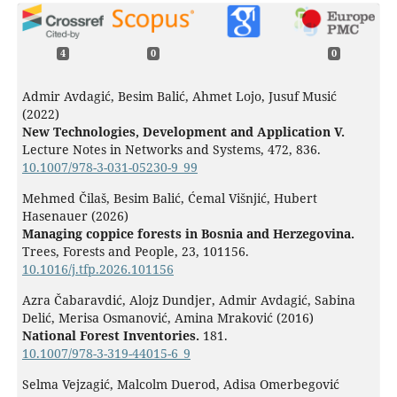
4
0
0
Admir Avdagić, Besim Balić, Ahmet Lojo, Jusuf Musić
(2022)
New Technologies, Development and Application V.
Lecture Notes in Networks and Systems,
472
,
836.
10.1007/978-3-031-05230-9_99
Mehmed Čilaš, Besim Balić, Ćemal Višnjić, Hubert
Hasenauer (2026)
Managing coppice forests in Bosnia and Herzegovina.
Trees, Forests and People,
23
,
101156.
10.1016/j.tfp.2026.101156
Azra Čabaravdić, Alojz Dundjer, Admir Avdagić, Sabina
Delić, Merisa Osmanović, Amina Mraković (2016)
National Forest Inventories.
181.
10.1007/978-3-319-44015-6_9
Selma Vejzagić, Malcolm Duerod, Adisa Omerbegović