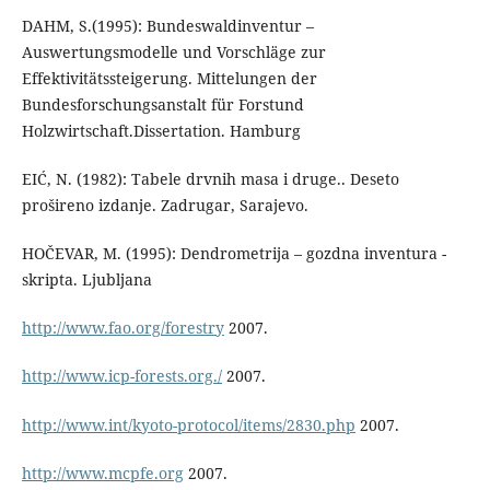
DAHM, S.(1995): Bundeswaldinventur –
Auswertungsmodelle und Vorschläge zur
Effektivitätssteigerung. Mittelungen der
Bundesforschungsanstalt für Forstund
Holzwirtschaft.Dissertation. Hamburg
EIĆ, N. (1982): Tabele drvnih masa i druge.. Deseto
prošireno izdanje. Zadrugar, Sarajevo.
HOČEVAR, M. (1995): Dendrometrija – gozdna inventura -
skripta. Ljubljana
http://www.fao.org/forestry
2007.
http://www.icp-forests.org./
2007.
http://www.int/kyoto-protocol/items/2830.php
2007.
http://www.mcpfe.org
2007.