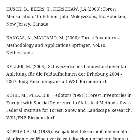
HUSCH, B., BEERS, T., KERSCHAW, J.A.(2003): Forest
Mensuration.4th Edition. John Wiley&Sons, Inc.Hoboken,
New Jersey, Canada.
KANGAS, A., MALTAMO, M. (2006): Forest Inventory –
Methodology and Applications.Springer, Vol.10.
Netherlands.
KELLER, M. (2005): Schweizerisches Landesforstinventar-
Anleitung für die Feldaufnahmen der Erhebung 2004 -
2007. Eidg Forschungsanstalt WSL Birmensdorf.
KÖHL, M., PELZ, D.R. – edotors (1991): Forest Inventories in
Europe with Special Reference to Statistical Methods. Swiss
Federal Institute for Forest, Snow and Landscape Research,
WSL/FNP. Birmensdorf.
KOPRIVICA, M. (1985): Varijabilitet taksacionih elemenata i
planiranje veličine uzorka za taksacionu procjenu šuma u