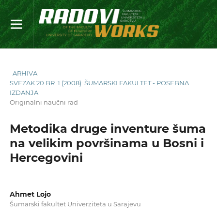
ARHIVA
SVEZAK 20 BR. 1 (2008): ŠUMARSKI FAKULTET - POSEBNA
IZDANJA
Originalni naučni rad
Metodika druge inventure šuma
na velikim površinama u Bosni i
Hercegovini
Ahmet Lojo
Šumarski fakultet Univerziteta u Sarajevu