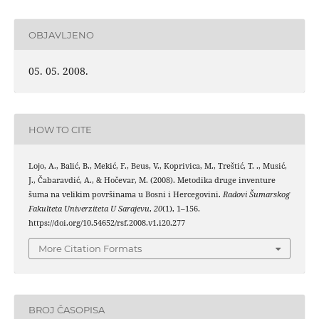
OBJAVLJENO
05. 05. 2008.
HOW TO CITE
Lojo, A., Balić, B., Mekić, F., Beus, V., Koprivica, M., Treštić, T. ., Musić,
J., Čabaravdić, A., & Hočevar, M. (2008). Metodika druge inventure
šuma na velikim površinama u Bosni i Hercegovini.
Radovi Šumarskog
Fakulteta Univerziteta U Sarajevu
,
20
(1), 1–156.
https://doi.org/10.54652/rsf.2008.v1.i20.277
More Citation Formats
BROJ ČASOPISA