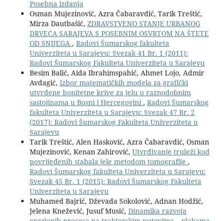
Posebna izdanja
Osman Mujezinović, Azra Čabaravdić, Tarik Treštić,
Mirza Dautbašić,
ZDRAVSTVENO STANJE URBANOG
DRVEĆA SARAJEVA S POSEBNIM OSVRTOM NA ŠTETE
OD SNIJEGA
,
Radovi Šumarskog fakulteta
Univerziteta u Sarajevu: Svezak 41 Br. 1 (2011):
Radovi Šumarskog Fakulteta Univerziteta u Sarajevu
Besim Balić, Aida Ibrahimspahić, Ahmet Lojo, Admir
Avdagić,
Izbor matematičkih modela za grafički
utvrđene bonitetne krive za jelu u raznodobnim
sastojinama u Bosni i Hercegovini
,
Radovi Šumarskog
fakulteta Univerziteta u Sarajevu: Svezak 47 Br. 2
(2017): Radovi Šumarskog Fakulteta Univerziteta u
Sarajevu
Tarik Treštić, Alen Hasković, Azra Čabaravdić, Osman
Mujezinović, Kenan Zahirović,
Utvrđivanje truleži kod
povrijeđenih stabala jele metodom tomografije
,
Radovi Šumarskog fakulteta Univerziteta u Sarajevu:
Svezak 45 Br. 1 (2015): Radovi Šumarskog Fakulteta
Univerziteta u Sarajevu
Muhamed Bajrić, Dževada Sokolović, Adnan Hodžić,
Jelena Knežević, Jusuf Musić,
Dinamika razvoja
erozionih procesa na traktorskim putevima – vlakama