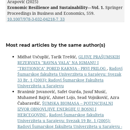
Arapović (2025)
Economic Resilience and Sustainability—Vol. 1.
Springer
Proceedings in Business and Economics,
559.
10.1007/978-3-032-04218-7_33
Most read articles by the same author(s)
Midhat Usčuplić, Tarik Treštić,
GLJIVE PRAŠUMSKIH
REZERVATA "RAVNA VALA" NA IGMANU I
"TRSTIONICA" PORED KAKNJA - PRVI PRILOG
,
Radovi
Šumarskog fakulteta Univerziteta u Sarajevu: Svezak
33 Br. 1 (2003): Radovi Šumarskog Fakulteta
Univerziteta u Sarajevu
Branimir Jovanović, Safet Gurda, Jusuf Musić,
Muhamed Bajrić, Ahmet Lojo, Sead Vojniković, Azra
Čabaravdić,
ŠUMSKA BIOMASA – POTENCIJALNI
IZVOR OBNOVLJIVE ENERGIJE U BOSNI I
HERCEGOVINI
,
Radovi Šumarskog fakulteta
Univerziteta u Sarajevu: Svezak 19 Br. 1 (2005):
Radovi Šumarskog fakulteta Univerziteta u Sarajevu -