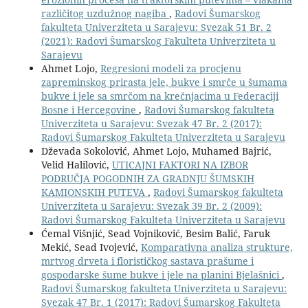
različitog uzdužnog nagiba
,
Radovi Šumarskog
fakulteta Univerziteta u Sarajevu: Svezak 51 Br. 2
(2021): Radovi Šumarskog Fakulteta Univerziteta u
Sarajevu
Ahmet Lojo,
Regresioni modeli za procjenu
zapreminskog prirasta jele, bukve i smrče u šumama
bukve i jele sa smrčom na krečnjacima u Federaciji
Bosne i Hercegovine
,
Radovi Šumarskog fakulteta
Univerziteta u Sarajevu: Svezak 47 Br. 2 (2017):
Radovi Šumarskog Fakulteta Univerziteta u Sarajevu
Dževada Sokolović, Ahmet Lojo, Muhamed Bajrić,
Velid Halilović,
UTICAJNI FAKTORI NA IZBOR
PODRUČJA POGODNIH ZA GRADNJU ŠUMSKIH
KAMIONSKIH PUTEVA
,
Radovi Šumarskog fakulteta
Univerziteta u Sarajevu: Svezak 39 Br. 2 (2009):
Radovi Šumarskog Fakulteta Univerziteta u Sarajevu
Ćemal Višnjić, Sead Vojniković, Besim Balić, Faruk
Mekić, Sead Ivojević,
Komparativna analiza strukture,
mrtvog drveta i florističkog sastava prašume i
gospodarske šume bukve i jele na planini Bjelašnici
,
Radovi Šumarskog fakulteta Univerziteta u Sarajevu:
Svezak 47 Br. 1 (2017): Radovi Šumarskog Fakulteta