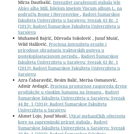
Mirza Dautbašić,
Intenzitet zaraženosti stabala jele
Abies alba Mill. bijelom imelom Viscum album L. na
području Bosne i Hercegovine
,
Radovi Šumarskog
fakulteta Univerziteta u Sarajevu: Svezak 43 Br. 2
(2013): Radovi Šumarskog Fakulteta Univerziteta u
Sarajevu
Muhamed Bajrić, Dževada Sokolović , Jusuf Musić,
Velid Halilović,
Procjena intenziteta erozije i
prirodnog obrastanja traktorskih puteva u
posteksploatacionom periodu
,
Radovi Šumarskog
fakulteta Univerziteta u Sarajevu: Svezak 43 Br. 1
(2013): Radovi Šumarskog Fakulteta Univerziteta u
Sarajevu
Azra Čabaravdić, Besim Balić, Merisa Osmanović,
Admir Avdagić,
Procjena prostornog rasporeda drvne
produkcije u visokim šumama na Igmanu
,
Radovi
Šumarskog fakulteta Univerziteta u Sarajevu: Svezak
44 Br. 1 (2014): Radovi Šumarskog Fakulteta
Univerziteta u Sarajevu
Ahmet Lojo, Jusuf Musić,
Uticaj mehaničkih oštećenja
kore na zapreminski prirast stabala
,
Radovi
Šumarskog fakulteta Univerziteta u Sarajevu: Svezak
49 Br. 1 (2019): Radovi Šumarskog fakulteta