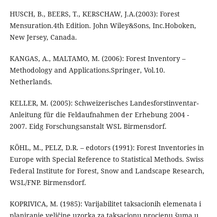
HUSCH, B., BEERS, T., KERSCHAW, J.A.(2003): Forest
Mensuration.4th Edition. John Wiley&Sons, Inc.Hoboken,
New Jersey, Canada.
KANGAS, A., MALTAMO, M. (2006): Forest Inventory –
Methodology and Applications.Springer, Vol.10.
Netherlands.
KELLER, M. (2005): Schweizerisches Landesforstinventar-
Anleitung für die Feldaufnahmen der Erhebung 2004 -
2007. Eidg Forschungsanstalt WSL Birmensdorf.
KÖHL, M., PELZ, D.R. – edotors (1991): Forest Inventories in
Europe with Special Reference to Statistical Methods. Swiss
Federal Institute for Forest, Snow and Landscape Research,
WSL/FNP. Birmensdorf.
KOPRIVICA, M. (1985): Varijabilitet taksacionih elemenata i
planiranje veličine uzorka za taksacionu procjenu šuma u