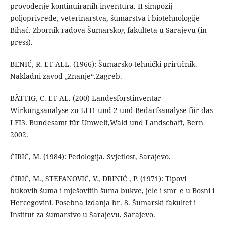
provođenje kontinuiranih inventura. II simpozij
poljoprivrede, veterinarstva, šumarstva i biotehnologije
Bihać. Zbornik radova Šumarskog fakulteta u Sarajevu (in
press).
BENIĆ, R. ET ALL. (1966): Šumarsko-tehnički priručnik.
Nakladni zavod „Znanje“.Zagreb.
BÄTTIG, C. ET AL. (200) Landesforstinventar-
Wirkungsanalyse zu LFI1 und 2 und Bedarfsanalyse für das
LFI3. Bundesamt für Umwelt,Wald und Landschaft, Bern
2002.
ĆIRIĆ, M. (1984): Pedologija. Svjetlost, Sarajevo.
ĆIRIĆ, M., STEFANOVIĆ, V., DRINIĆ , P. (1971): Tipovi
bukovih šuma i mješovitih šuma bukve, jele i smr_e u Bosni i
Hercegovini. Posebna izdanja br. 8. Šumarski fakultet i
Institut za šumarstvo u Sarajevu. Sarajevo.