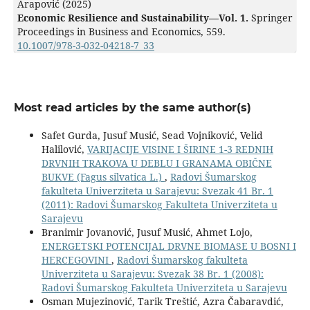
Arapović (2025)
Economic Resilience and Sustainability—Vol. 1.
Springer
Proceedings in Business and Economics,
559.
10.1007/978-3-032-04218-7_33
Most read articles by the same author(s)
Safet Gurda, Jusuf Musić, Sead Vojniković, Velid
Halilović,
VARIJACIJE VISINE I ŠIRINE 1-3 REDNIH
DRVNIH TRAKOVA U DEBLU I GRANAMA OBIČNE
BUKVE (Fagus silvatica L.)
,
Radovi Šumarskog
fakulteta Univerziteta u Sarajevu: Svezak 41 Br. 1
(2011): Radovi Šumarskog Fakulteta Univerziteta u
Sarajevu
Branimir Jovanović, Jusuf Musić, Ahmet Lojo,
ENERGETSKI POTENCIJAL DRVNE BIOMASE U BOSNI I
HERCEGOVINI
,
Radovi Šumarskog fakulteta
Univerziteta u Sarajevu: Svezak 38 Br. 1 (2008):
Radovi Šumarskog Fakulteta Univerziteta u Sarajevu
Osman Mujezinović, Tarik Treštić, Azra Čabaravdić,