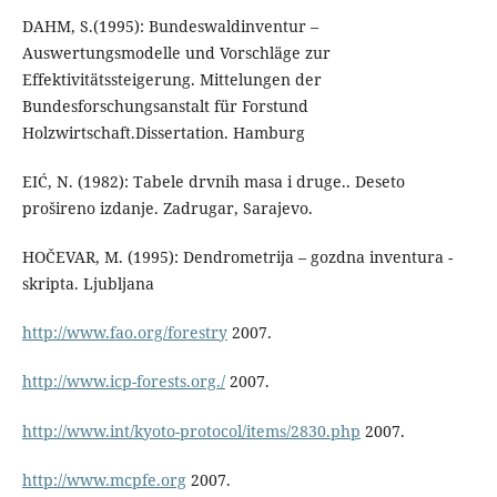
DAHM, S.(1995): Bundeswaldinventur –
Auswertungsmodelle und Vorschläge zur
Effektivitätssteigerung. Mittelungen der
Bundesforschungsanstalt für Forstund
Holzwirtschaft.Dissertation. Hamburg
EIĆ, N. (1982): Tabele drvnih masa i druge.. Deseto
prošireno izdanje. Zadrugar, Sarajevo.
HOČEVAR, M. (1995): Dendrometrija – gozdna inventura -
skripta. Ljubljana
http://www.fao.org/forestry
2007.
http://www.icp-forests.org./
2007.
http://www.int/kyoto-protocol/items/2830.php
2007.
http://www.mcpfe.org
2007.