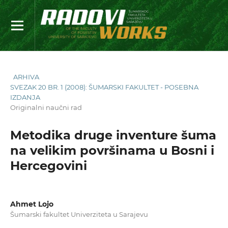
ARHIVA
SVEZAK 20 BR. 1 (2008): ŠUMARSKI FAKULTET - POSEBNA
IZDANJA
Originalni naučni rad
Metodika druge inventure šuma
na velikim površinama u Bosni i
Hercegovini
Ahmet Lojo
Šumarski fakultet Univerziteta u Sarajevu