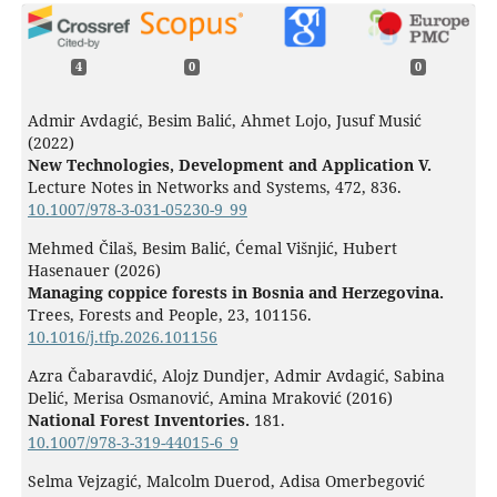
4
0
0
Admir Avdagić, Besim Balić, Ahmet Lojo, Jusuf Musić
(2022)
New Technologies, Development and Application V.
Lecture Notes in Networks and Systems,
472
,
836.
10.1007/978-3-031-05230-9_99
Mehmed Čilaš, Besim Balić, Ćemal Višnjić, Hubert
Hasenauer (2026)
Managing coppice forests in Bosnia and Herzegovina.
Trees, Forests and People,
23
,
101156.
10.1016/j.tfp.2026.101156
Azra Čabaravdić, Alojz Dundjer, Admir Avdagić, Sabina
Delić, Merisa Osmanović, Amina Mraković (2016)
National Forest Inventories.
181.
10.1007/978-3-319-44015-6_9
Selma Vejzagić, Malcolm Duerod, Adisa Omerbegović