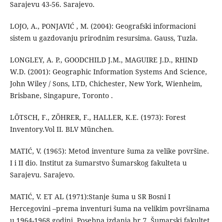
Sarajevu 43-56. Sarajevo.
LOJO, A., PONJAVIĆ , M. (2004): Geografski informacioni
sistem u gazdovanju prirodnim resursima. Gauss, Tuzla.
LONGLEY, A. P., GOODCHILD J.M., MAGUIRE J.D., RHIND
W.D. (2001): Geographic Information Systems And Science,
John Wiley / Sons, LTD, Chichester, New York, Wienheim,
Brisbane, Singapure, Toronto .
LÖTSCH, F., ZÖHRER, F., HALLER, K.E. (1973): Forest
Inventory.Vol II. BLV München.
MATIĆ, V. (1965): Metod inventure šuma za velike površine.
I i II dio. Institut za šumarstvo Šumarskog fakulteta u
Sarajevu. Sarajevo.
MATIĆ, V. ET AL (1971):Stanje šuma u SR Bosni I
Hercegovini –prema inventuri šuma na velikim površinama
u 1964-1968 godini. Posebna izdanja br.7. Šumarski fakultet