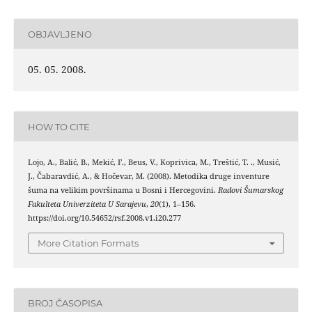
OBJAVLJENO
05. 05. 2008.
HOW TO CITE
Lojo, A., Balić, B., Mekić, F., Beus, V., Koprivica, M., Treštić, T. ., Musić,
J., Čabaravdić, A., & Hočevar, M. (2008). Metodika druge inventure
šuma na velikim površinama u Bosni i Hercegovini.
Radovi Šumarskog
Fakulteta Univerziteta U Sarajevu
,
20
(1), 1–156.
https://doi.org/10.54652/rsf.2008.v1.i20.277
More Citation Formats
BROJ ČASOPISA