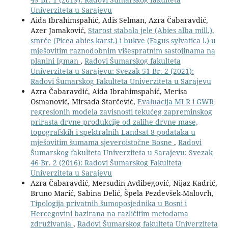
Univerziteta u Sarajevu
Aida Ibrahimspahić, Adis Selman, Azra Čabaravdić,
Azer Jamaković,
Starost stabala jele (Abies alba mill.),
smrče (Picea abies karst.) i bukve (Fagus sylvatica l.) u
mješovitim raznodobnim višespratnim sastojinama na
planini Igman
,
Radovi Šumarskog fakulteta
Univerziteta u Sarajevu: Svezak 51 Br. 2 (2021):
Radovi Šumarskog Fakulteta Univerziteta u Sarajevu
Azra Čabaravdić, Aida Ibrahimspahić, Merisa
Osmanović, Mirsada Starčević,
Evaluacija MLR i GWR
regresionih modela zavisnosti tekućeg zapreminskog
prirasta drvne produkcije od zalihe drvne mase,
topografskih i spektralnih Landsat 8 podataka u
mješovitim šumama sjeveroistočne Bosne
,
Radovi
Šumarskog fakulteta Univerziteta u Sarajevu: Svezak
46 Br. 2 (2016): Radovi Šumarskog Fakulteta
Univerziteta u Sarajevu
Azra Čabaravdić, Mersudin Avdibegović, Nijaz Kadrić,
Bruno Marić, Sabina Delić, Špela Pezdevšek-Malovrh,
Tipologija privatnih šumoposjednika u Bosni i
Hercegovini bazirana na različitim metodama
združivanja
,
Radovi Šumarskog fakulteta Univerziteta