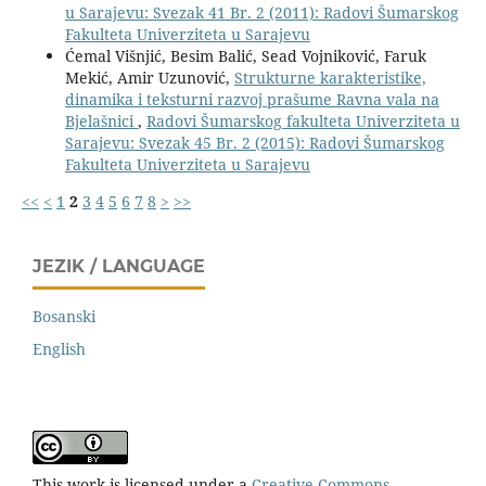
u Sarajevu: Svezak 41 Br. 2 (2011): Radovi Šumarskog
Fakulteta Univerziteta u Sarajevu
Ćemal Višnjić, Besim Balić, Sead Vojniković, Faruk
Mekić, Amir Uzunović,
Strukturne karakteristike,
dinamika i teksturni razvoj prašume Ravna vala na
Bjelašnici
,
Radovi Šumarskog fakulteta Univerziteta u
Sarajevu: Svezak 45 Br. 2 (2015): Radovi Šumarskog
Fakulteta Univerziteta u Sarajevu
<<
<
1
2
3
4
5
6
7
8
>
>>
JEZIK / LANGUAGE
Bosanski
English
This work is licensed under a
Creative Commons