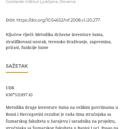
Gozdarski Inštitut Ljubljana, Slovenia
DOI:
https://doi.org/10.54652/rsf.2008.v1.i20.277
Metodika državne inventure šuma,
Ključne riječi:
stratifikovani uzorak, terensko itraživanje, zapremina,
prirast, funkcije šume
SAŽETAK
UDK
630*52(497
Metodika druge inventure šuma na velikim površinama u
Bosni i Hercegovini rezultat je rada tima stručnjaka sa
Šumarskog fakulteta u Sarajevu i saradnika na projektu,
stručnjaka sa Šumarskog fakulteta u Banjoj Luci. Posao na