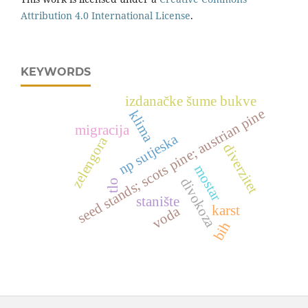
Attribution 4.0 International License
.
KEYWORDS
izdanačke šume bukve
seed stands; scots pine; austrian pine
klima
migracija
np sutjeska
zelengora
diverzitet
mostar
divokoza
tlo
stanište
karst
voda
bih