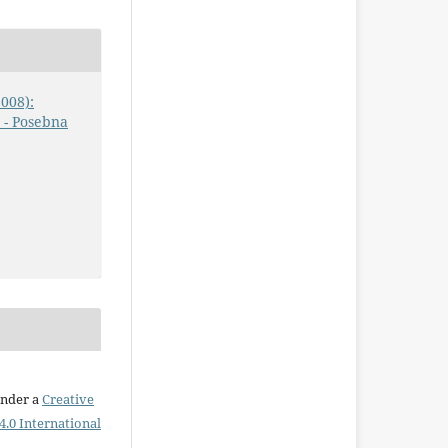
2008):
 - Posebna
under a
Creative
.0 International