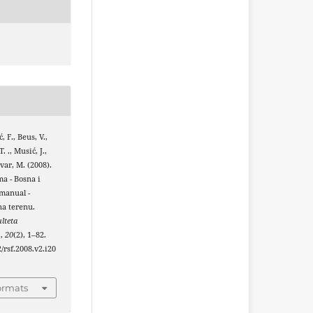
, F., Beus, V.,
. ., Musić, J.,
var, M. (2008).
a - Bosna i
 manual -
na terenu.
lteta
u
,
20
(2), 1–82.
2/rsf.2008.v2.i20
ormats