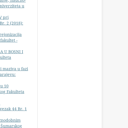
anje, naučno-
niverziteta u
V pri
r. 2 (2018):
rejonizacija
akultet -
 U BOSNI I
ulteta
i maziva u fazi
arajevu:
nu 10
kog Fakulteta
a
vezak 44 Br. 1
aznodobnim
vi Šumarskog