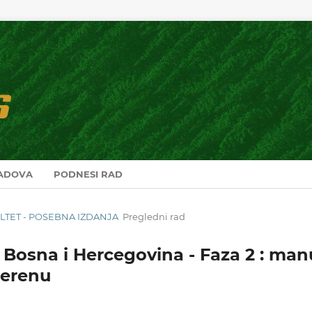
RADOVA
PODNESI RAD
KULTET - POSEBNA IZDANJA
Pregledni rad
Bosna i Hercegovina - Faza 2 : manu
terenu