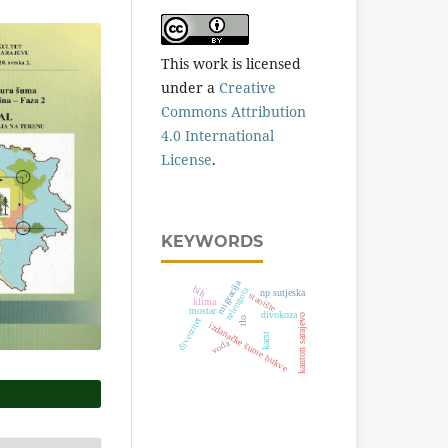
This work is licensed
under a
Creative
Commons Attribution
4.0 International
License
.
KEYWORDS
migracija
bih
zelengora
np sutjeska
stanište
klima
mostar
divokoza
kanton sarajevo
diverzitet
tlo
izdanačke šume bukve
karst
voda