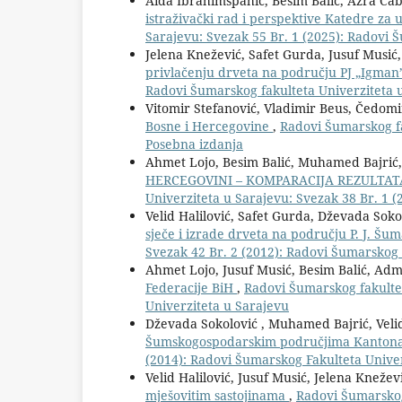
Aida Ibrahimspahić, Besim Balić, Azra Čab
istraživački rad i perspektive Katedre za
Sarajevu: Svezak 55 Br. 1 (2025): Radovi 
Jelena Knežević, Safet Gurda, Jusuf Musić,
privlačenju drveta na području PJ „Igman
Radovi Šumarskog fakulteta Univerziteta 
Vitomir Stefanović, Vladimir Beus, Čedom
Bosne i Hercegovine
,
Radovi Šumarskog fak
Posebna izdanja
Ahmet Lojo, Besim Balić, Muhamed Bajrić
HERCEGOVINI – KOMPARACIJA REZULTAT
Univerziteta u Sarajevu: Svezak 38 Br. 1 
Velid Halilović, Safet Gurda, Dževada Sok
sječe i izrade drveta na području P. J. Šum
Svezak 42 Br. 2 (2012): Radovi Šumarskog 
Ahmet Lojo, Jusuf Musić, Besim Balić, Ad
Federacije BiH
,
Radovi Šumarskog fakultet
Univerziteta u Sarajevu
Dževada Sokolović , Muhamed Bajrić, Velid
Šumskogospodarskim područjima Kanton
(2014): Radovi Šumarskog Fakulteta Unive
Velid Halilović, Jusuf Musić, Jelena Knežev
mješovitim sastojinama
,
Radovi Šumarskog