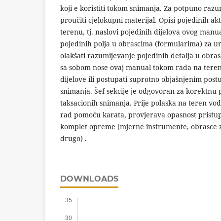
koji e koristiti tokom snimanja. Za potpuno ra
proučiti cjelokupni materijal. Opisi pojedinih ak
terenu, tj. naslovi pojedinih dijelova ovog manu
pojedinih polja u obrascima (formularima) za u
olakšati razumijevanje pojedinih detalja u obra
sa sobom nose ovaj manual tokom rada na terenu
dijelove ili postupati suprotno objašnjenim pos
snimanja. Šef sekcije je odgovoran za korektnu
taksacionih snimanja. Prije polaska na teren vo
rad pomoću karata, provjerava opasnost pristu
komplet opreme (mjerne instrumente, obrasce z
drugo) .
DOWNLOADS