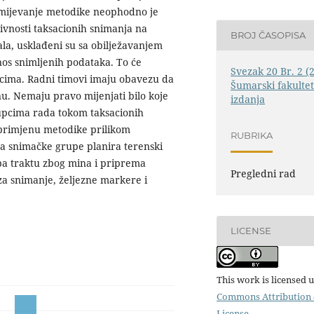
zumijevanje metodike neophodno je
tivnosti taksacionih snimanja na
BROJ ČASOPISA
ala, usklađeni su sa obilježavanjem
nos snimljenih podataka. To će
Svezak 20 Br. 2 (
scima. Radni timovi imaju obavezu da
Šumarski fakultet
. Nemaju pravo mijenjati bilo koje
izdanja
tupcima rada tokom taksacionih
 primjenu metodike prilikom
RUBRIKA
đa snimačke grupe planira terenski
pa traktu zbog mina i priprema
Pregledni rad
a snimanje, željezne markere i
LICENSE
This work is licensed 
Commons Attribution 4
License
.