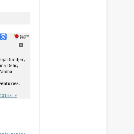
0
ojz Dundjer,
na Delić,
 Amina
ventories.
4015-6_9