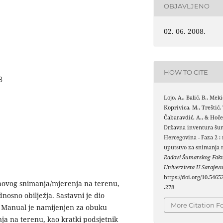
OBJAVLJENO
02. 06. 2008.
HOW TO CITE
8
Lojo, A., Balić, B., Mekić
Koprivica, M., Treštić, T
Čabaravdić, A., & Hoče
Državna inventura šum
Hercegovina - Faza 2 :
uputstvo za snimanja 
Radovi Šumarskog Faku
Univerziteta U Sarajev
https://doi.org/10.5465
ihovog snimanja/mjerenja na terenu,
.278
dnosno obilježja. Sastavni je dio
More Citation F
 Manual je namijenjen za obuku
nja na terenu, kao kratki podsjetnik