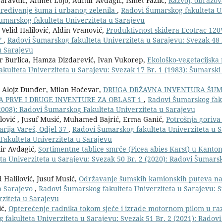
aravdić, Ahmet Lojo, Admir Avdagić, Ismet Fazlić,
Razvoj, obrazov
 uređivanje šuma i urbanog zelenila
,
Radovi Šumarskog fakulteta U
Šumarskog fakulteta Univerziteta u Sarajevu
 Velid Halilović, Aldin Vranović,
Produktivnost skidera Ecotrac 120
ˮ
,
Radovi Šumarskog fakulteta Univerziteta u Sarajevu: Svezak 48 B
u Sarajevu
ir Burlica, Hamza Dizdarević, Ivan Vukorep,
Ekološko-vegetacijska 
ulteta Univerziteta u Sarajevu: Svezak 17 Br. 1 (1983): Šumarski f
, Alojz Dunđer, Milan Hočevar,
DRUGA DRŽAVNA INVENTURA ŠUMA
A PRVE I DRUGE INVENTURE ZA OBLAST 1
,
Radovi Šumarskog fak
(2008): Radovi Šumarskog Fakulteta Univerziteta u Sarajevu
olović , Jusuf Musić, Muhamed Bajrić, Erma Ganić,
Potrošnja goriva 
arija Vareš, Odjel 37
,
Radovi Šumarskog fakulteta Univerziteta u S
Fakulteta Univerziteta u Sarajevu
mir Avdagić,
Sortimentne tablice smrče (Picea abies Karst) u Kanto
a Univerziteta u Sarajevu: Svezak 50 Br. 2 (2020): Radovi Šumars
 Halilović, Jusuf Musić,
Održavanje šumskih kamionskih puteva n
a Sarajevo
,
Radovi Šumarskog fakulteta Univerziteta u Sarajevu: S
rziteta u Sarajevu
ić,
Opterećenje radnika tokom sječe i izrade motornom pilom u r
 fakulteta Univerziteta u Sarajevu: Svezak 51 Br. 2 (2021): Rado