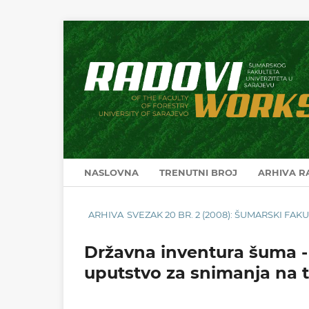
NASLOVNA
TRENUTNI BROJ
ARHIVA 
ARHIVA
SVEZAK 20 BR. 2 (2008): ŠUMARSKI FA
Državna inventura šuma - 
uputstvo za snimanja na 