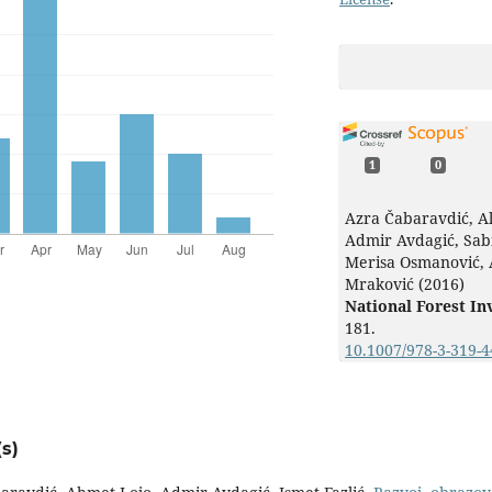
1
0
Azra Čabaravdić, Al
Admir Avdagić, Sabi
Merisa Osmanović,
Mraković (2016)
National Forest In
181.
10.1007/978-3-319-4
s)