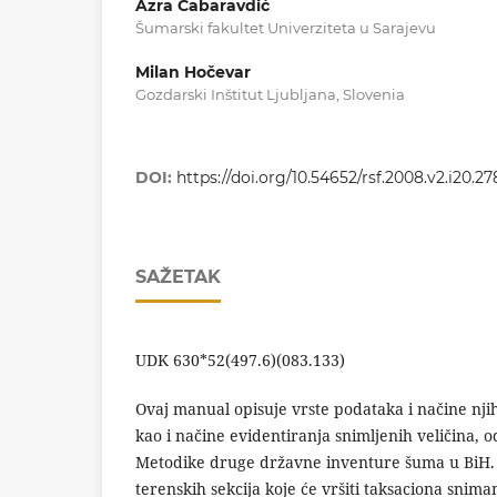
Azra Čabaravdić
Šumarski fakultet Univerziteta u Sarajevu
Milan Hočevar
Gozdarski Inštitut Ljubljana, Slovenia
DOI:
https://doi.org/10.54652/rsf.2008.v2.i20.27
SAŽETAK
UDK 630*52(497.6)(083.133)
Ovaj manual opisuje vrste podataka i načine nj
kao i načine evidentiranja snimljenih veličina, o
Metodike druge državne inventure šuma u BiH.
terenskih sekcija koje će vršiti taksaciona snima