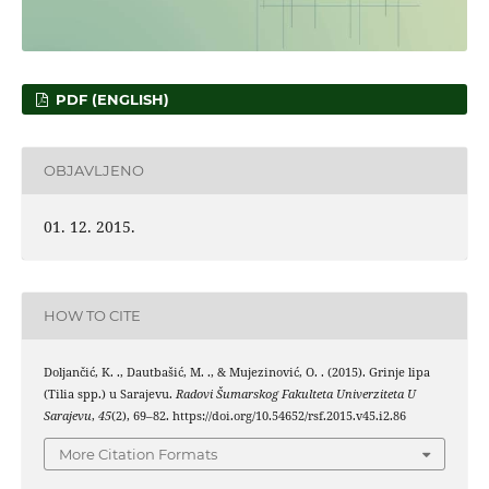
PDF (ENGLISH)
OBJAVLJENO
01. 12. 2015.
HOW TO CITE
Doljančić, K. ., Dautbašić, M. ., & Mujezinović, O. . (2015). Grinje lipa
(Tilia spp.) u Sarajevu.
Radovi Šumarskog Fakulteta Univerziteta U
Sarajevu
,
45
(2), 69–82. https://doi.org/10.54652/rsf.2015.v45.i2.86
More Citation Formats