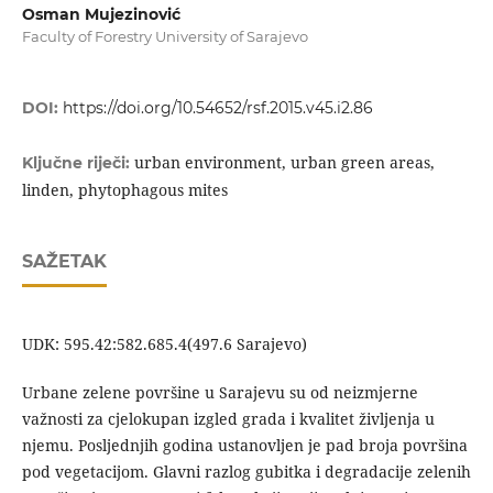
Osman Mujezinović
Faculty of Forestry University of Sarajevo
DOI:
https://doi.org/10.54652/rsf.2015.v45.i2.86
urban environment, urban green areas,
Ključne riječi:
linden, phytophagous mites
SAŽETAK
UDK: 595.42:582.685.4(497.6 Sarajevo)
Urbane zelene površine u Sarajevu su od neizmjerne
važnosti za cjelokupan izgled grada i kvalitet življenja u
njemu. Posljednjih godina ustanovljen je pad broja površina
pod vegetacijom. Glavni razlog gubitka i degradacije zelenih