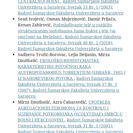
CENTRALNOJ BOSNI
,
Radovi Šumarskog fakulteta
Univerziteta u Sarajevu: Svezak 33 Br. 1 (2003):
Radovi Šumarskog Fakulteta Univerziteta u Sarajevu
Sead Ivojević, Osman Mujezinović, Damir Prljača,
Kenan Zahirović,
Podmlađivanje jele u različito
strukturiranim sastojinama šuma bukve i jele (sa
smrčom) na Bjelašnici
,
Radovi Šumarskog fakulteta
Univerziteta u Sarajevu: Svezak 48 Br. 2 (2018):
Radovi Šumarskog fakulteta Univerziteta u Sarajevu
Sadbera Trožić-Borovac, Lejla Deljanin, Mirza
Dautbašić,
EKOLOŠKO-BIOSISTEMATSKE
KARAKTERISTIKE POTOČNOG RAKA
AUSTROPOTAMOBIUS TORRENTIUM (SHRANK, 1803.)
IZ NAHOREVSKOG POTOKA
,
Radovi Šumarskog
fakulteta Univerziteta u Sarajevu: Svezak 37 Br. 1
(2007): Radovi Šumarskog Fakulteta Univerziteta u
Sarajevu
Mirza Dautbašić, Azra Čabaravdić,
UPOTREBA
AGREGACIONIH FEROMONA ZA KONTROLU I
SUZBIJANJE POTKORNJAKA (SCOLYTIDAE) SMRČE U
BOSNI I HERCEGOVINI
,
Radovi Šumarskog fakulteta
Univerziteta u Sarajevu: Svezak 31 Br. 1 (2001):
Radovi Šumarskog Fakulteta Univerziteta u Sarajevu