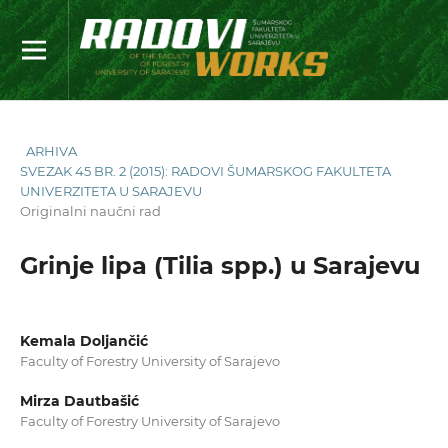
ARHIVA
SVEZAK 45 BR. 2 (2015): RADOVI ŠUMARSKOG FAKULTETA
UNIVERZITETA U SARAJEVU
Originalni naučni rad
Grinje lipa (Tilia spp.) u Sarajevu
Kemala Doljančić
Faculty of Forestry University of Sarajevo
Mirza Dautbašić
Faculty of Forestry University of Sarajevo