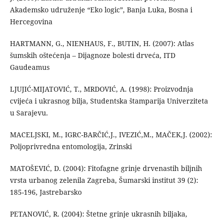
Akademsko udruženje “Eko logic”, Banja Luka, Bosna i
Hercegovina
HARTMANN, G., NIENHAUS, F., BUTIN, H. (2007): Atlas
šumskih oštećenja – Dijagnoze bolesti drveća, ITD
Gaudeamus
LJUJIĆ-MIJATOVIĆ, T., MRDOVIĆ, A. (1998): Proizvodnja
cvijeća i ukrasnog bilja, Studentska štamparija Univerziteta
u Sarajevu.
MACELJSKI, M., IGRC-BARČIĆ,J., IVEZIĆ,M., MAČEK,J. (2002):
Poljoprivredna entomologija, Zrinski
MATOŠEVIĆ, D. (2004): Fitofagne grinje drvenastih biljnih
vrsta urbanog zelenila Zagreba, Šumarski institut 39 (2):
185-196, Jastrebarsko
PETANOVIĆ, R. (2004): Štetne grinje ukrasnih biljaka,