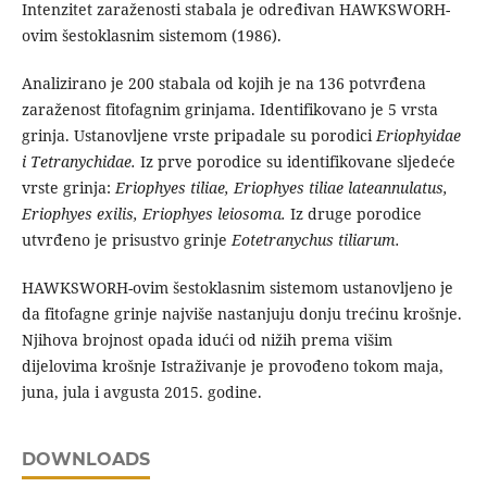
Intenzitet zaraženosti stabala je određivan HAWKSWORH-
ovim šestoklasnim sistemom (1986).
Analizirano je 200 stabala od kojih je na 136 potvrđena
zaraženost fitofagnim grinjama. Identifikovano je 5 vrsta
grinja. Ustanovljene vrste pripadale su porodici
Eriophyidae
i Tetranychidae.
Iz prve porodice su identifikovane sljedeće
vrste grinja:
Eriophyes tiliae, Eriophyes tiliae lateannulatus,
Eriophyes exilis, Eriophyes leiosoma.
Iz druge porodice
utvrđeno je prisustvo grinje
Eotetranychus tiliarum.
HAWKSWORH-ovim šestoklasnim sistemom ustanovljeno je
da fitofagne grinje najviše nastanjuju donju trećinu krošnje.
Njihova brojnost opada idući od nižih prema višim
dijelovima krošnje Istraživanje je provođeno tokom maja,
juna, jula i avgusta 2015. godine.
DOWNLOADS