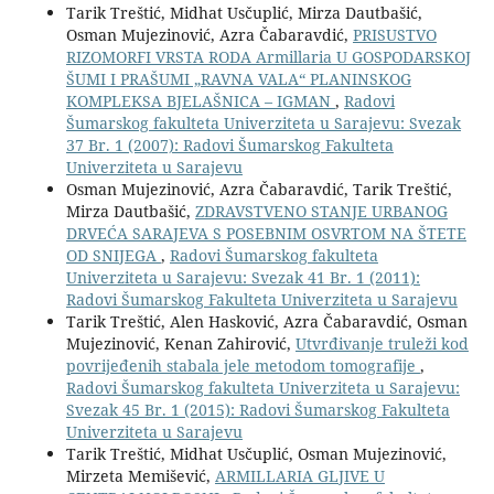
Tarik Treštić, Midhat Usčuplić, Mirza Dautbašić,
Osman Mujezinović, Azra Čabaravdić,
PRISUSTVO
RIZOMORFI VRSTA RODA Armillaria U GOSPODARSKOJ
ŠUMI I PRAŠUMI „RAVNA VALA“ PLANINSKOG
KOMPLEKSA BJELAŠNICA – IGMAN
,
Radovi
Šumarskog fakulteta Univerziteta u Sarajevu: Svezak
37 Br. 1 (2007): Radovi Šumarskog Fakulteta
Univerziteta u Sarajevu
Osman Mujezinović, Azra Čabaravdić, Tarik Treštić,
Mirza Dautbašić,
ZDRAVSTVENO STANJE URBANOG
DRVEĆA SARAJEVA S POSEBNIM OSVRTOM NA ŠTETE
OD SNIJEGA
,
Radovi Šumarskog fakulteta
Univerziteta u Sarajevu: Svezak 41 Br. 1 (2011):
Radovi Šumarskog Fakulteta Univerziteta u Sarajevu
Tarik Treštić, Alen Hasković, Azra Čabaravdić, Osman
Mujezinović, Kenan Zahirović,
Utvrđivanje truleži kod
povrijeđenih stabala jele metodom tomografije
,
Radovi Šumarskog fakulteta Univerziteta u Sarajevu:
Svezak 45 Br. 1 (2015): Radovi Šumarskog Fakulteta
Univerziteta u Sarajevu
Tarik Treštić, Midhat Usčuplić, Osman Mujezinović,
Mirzeta Memišević,
ARMILLARIA GLJIVE U