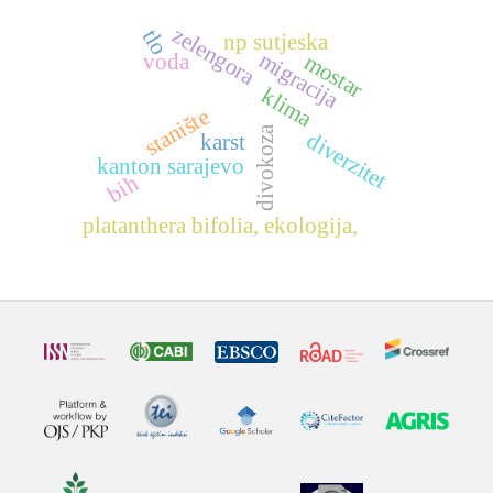
zelengora
tlo
np sutjeska
migracija
voda
mostar
klima
stanište
divokoza
diverzitet
karst
kanton sarajevo
bih
platanthera bifolia, ekologija,