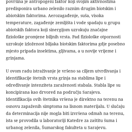
površina je antropogeni faktor koji svojim aktivnostima
predisponira urbano zelenilo raznim drugim biotskim i
abiotskim faktorima. Aerozagađenje, suša, visoka
temperature, zagađenje zemljišta i vode spadaju u grupu
abiotskih faktora koji sinergijom uzrokuju značajne
fiziološke promjene biljnih vrsta. Pad fiziološke otpornosti
uzrokuje izloženost biljaka biotskim faktorima gdje posebno
mjesto pripada insektima, gljivama, a u novije vrijeme i
grinjama.
U ovom radu istraživanje je vršeno sa ciljem utvrđivanja i
identifikacije štetnih vrsta grinja na stablima lipe i
određivanje intenziteta zaraženosti stabala. Stabla lipe su
koncipirana kao drvored na području Sarajeva.
Identifikacija ovih štetnika vršena je direktno na terenu na
osnovu zapaženih simptoma na lisnom materijalu. U slučaju
da determinacija nije mogla biti izvršena odmah na terenu,
ista se provodila u laboratoriji Katedre za zaštitu šuma i
urbanog zelenila, Šumarskog fakulteta u Sarajevu.