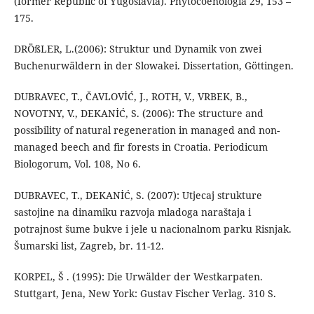
(former Republic of Yugoslavia). Phytocoenologia 29, 153 –
175.
DRÖßLER, L.(2006): Struktur und Dynamik von zwei
Buchenurwäldern in der Slowakei. Dissertation, Göttingen.
DUBRAVEC, T., ČAVLOVİĆ, J., ROTH, V., VRBEK, B.,
NOVOTNY, V., DEKANİĆ, S. (2006): The structure and
possibility of natural regeneration in managed and non-
managed beech and fir forests in Croatia. Periodicum
Biologorum, Vol. 108, No 6.
DUBRAVEC, T., DEKANİĆ, S. (2007): Utjecaj strukture
sastojine na dinamiku razvoja mladoga naraštaja i
potrajnost šume bukve i jele u nacionalnom parku Risnjak.
Šumarski list, Zagreb, br. 11-12.
KORPEL, Š . (1995): Die Urwälder der Westkarpaten.
Stuttgart, Jena, New York: Gustav Fischer Verlag. 310 S.