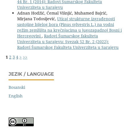
44 Br. 1 (2014): Radovi Šumarskog Fakulteta
Univerziteta u Sarajevu
Adnan Hodžić, Ćemal Višnjić, Muhamed Bajrić,
Mirjana Todosijević,
Uticaj strukturne izgrađenosti
sastojine bijelog bora (Pinus sylvestris L.) na vodni
režim zemljišta na krečnjacima u jugozapadnoj Bosni i
Hercegovini
,
Radovi Šumarskog fakulteta
Univerziteta u Sarajevu: Svezak 52 Br. 2 (2022):
Radovi Šumarskog Fakulteta Univerziteta u Sarajevu
1
2
3
4
>
>>
JEZIK / LANGUAGE
Bosanski
English