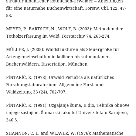
Struktur albanischer Rotbuchen-Urwälder – Ableitungen
für eine naturnahe Buchenwirtschaft. Forstw. Cbl. 122, 47-
58.
MEYER, P., BARTSCH, N., WOLF, B. (2003): Methoden der
Totholzerfassung im Wald. Forstarchiv 74, 263-274.
MÜLLER, J. (2005): Waldstrukturen als Steuergröße für
Artengemeinschaften in kollinen bis submontanen
Buchenwäldern. Dissertation, München.
PİNTARİĆ, K. (1978): Urwald Perućica als natürliches
Forschungslaboratorium. Allgemeine Forst- und
Waldzeitung 33 (24), 702-707.
PİNTARİĆ, K. (1991): Uzgajanje šuma, II dio, Tehnika obnove
i njege sastojine. Šumarski fakultet Univerziteta u Sarajevu,
246 S.
SHANNON, C. E. and WEAVER, W. (1976): Mathematische