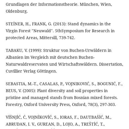
Grundlagen der Informationstheorie. München, Wien,
Oldenburg.
STEİNER, H., FRANK, G. (2013): Stand dynamics in the
Virgin Forest "Neuwald". 5thSymposium for Research in
protected Areas, Mittersill, 739-742.
TABAKU, V. (1999): Struktur von Buchen-Urwäldern in
Albanien im Vergleich mit deutschen Buchen-
Naturwaldreservaten und Wirtschaftswäldern. Dissertation,
Cuvillier Verlag Göttingen.
SEBASTIA, M.-T., CASALAS, P., VOJNIKOVIĆ, S., BOGUNIĆ, F.,
BEUS, V. (2005): Plant diversity and soil properties in
pristine and managed stands from Bosnian mixed forests.
Forestry, Oxford University Press, Oxford, 78(3), 297-303.
VİŠNJİĆ, Ć, VOJNİKOVİĆ, S., IORAS, F., DAUTBAŠİĆ, M.,
ABRUDAN, I. V., GUREAN, D., LOJO, A., TREŠTİĆ, T.,