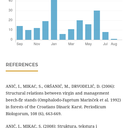
REFERENCES
ANIĆ, I., MIKAC, S., ORŠANIĆ, M., DRVODELIĆ, D. (2006):
Structural relations between virgin and management
beech-fir stands (Omphalodo-Fagetum Marinček et al. 1992)
in forests of the Croatians Dinaric Karst. Periodicum
Biologorum, 108 (6), 663-669.
ANIĆ, I., MIKAC, S. (2008): Struktura, tekstura i