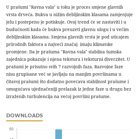
U prašumi "Ravna vala" u toku je proces smjene glavnih
vrsta drveća. Bukva u nižim debljinskim klasama zamjenjuje
jelu i postepeno je potiskuje. Ovaj trend će se nastaviti i u
budućnosti kada će bukva preuzeti glavnu ulogu i u većim
debljinskim klasama. Smjena glavnih vrsta je pod uticajem
prirodnih faktora a najveći značaj imaju klimatske
promjene. Da je prašuma "Ravna vala" stabilna šumska
zajednica pokazuje i njena tekstura i teksturni diverzitet. U
prašumi je prisutno svih 7 razvojnih faza. Razvojne faze
nisu grupisane već se javljaju na manjim površinama u
čitavoj prašumi što dodatno povećava stabilnost prašume i
omogućava ujednačeniji prelazak iz jedne faze u drugu bez
izraženih turbulencija na većoj površini prašume.
DOWNLOADS