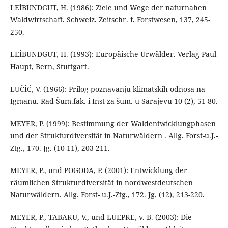
LEİBUNDGUT, H. (1986): Ziele und Wege der naturnahen
Waldwirtschaft. Schweiz. Zeitschr. f. Forstwesen, 137, 245-
250.
LEİBUNDGUT, H. (1993): Europäische Urwälder. Verlag Paul
Haupt, Bern, Stuttgart.
LUČİĆ, V. (1966): Prilog poznavanju klimatskih odnosa na
Igmanu. Rad Šum.fak. i Inst za šum. u Sarajevu 10 (2), 51-80.
MEYER, P. (1999): Bestimmung der Waldentwicklungphasen
und der Strukturdiversität in Naturwäldern . Allg. Forst-u.J.-
Ztg., 170. Jg. (10-11), 203-211.
MEYER, P., und POGODA, P. (2001): Entwicklung der
räumlichen Strukturdiversität in nordwestdeutschen
Naturwäldern. Allg. Forst- u.J.-Ztg., 172. Jg. (12), 213-220.
MEYER, P., TABAKU, V., und LUEPKE, v. B. (2003): Die