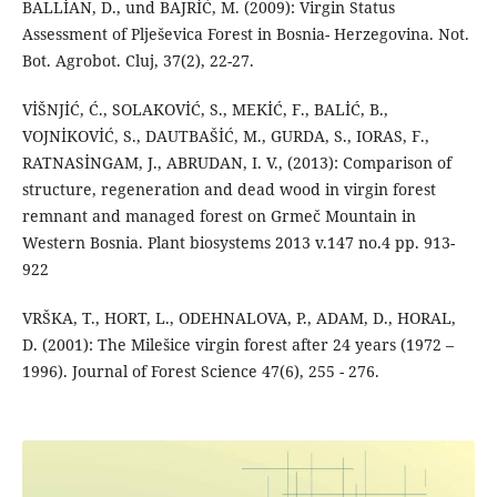
BALLİAN, D., und BAJRİĆ, M. (2009): Virgin Status
Assessment of Plješevica Forest in Bosnia- Herzegovina. Not.
Bot. Agrobot. Cluj, 37(2), 22-27.
VİŠNJİĆ, Ć., SOLAKOVİĆ, S., MEKİĆ, F., BALİĆ, B.,
VOJNİKOVİĆ, S., DAUTBAŠİĆ, M., GURDA, S., IORAS, F.,
RATNASİNGAM, J., ABRUDAN, I. V., (2013): Comparison of
structure, regeneration and dead wood in virgin forest
remnant and managed forest on Grmeč Mountain in
Western Bosnia. Plant biosystems 2013 v.147 no.4 pp. 913-
922
VRŠKA, T., HORT, L., ODEHNALOVA, P., ADAM, D., HORAL,
D. (2001): The Milešice virgin forest after 24 years (1972 –
1996). Journal of Forest Science 47(6), 255 - 276.