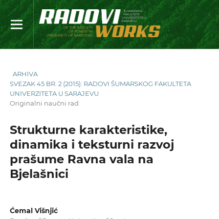
ARHIVA
SVEZAK 45 BR. 2 (2015): RADOVI ŠUMARSKOG FAKULTETA
UNIVERZITETA U SARAJEVU
Originalni naučni rad
Strukturne karakteristike,
dinamika i teksturni razvoj
prašume Ravna vala na
Bjelašnici
Ćemal Višnjić