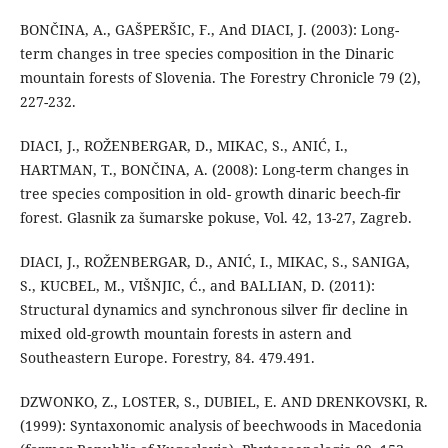
BONČINA, A., GAŠPERŠIC, F., And DIACI, J. (2003): Long-
term changes in tree species composition in the Dinaric
mountain forests of Slovenia. The Forestry Chronicle 79 (2),
227-232.
DIACI, J., ROŽENBERGAR, D., MIKAC, S., ANIĆ, I.,
HARTMAN, T., BONČINA, A. (2008): Long-term changes in
tree species composition in old- growth dinaric beech-fir
forest. Glasnik za šumarske pokuse, Vol. 42, 13-27, Zagreb.
DIACI, J., ROŽENBERGAR, D., ANIĆ, I., MIKAC, S., SANIGA,
S., KUCBEL, M., VIŠNJIC, Ć., and BALLIAN, D. (2011):
Structural dynamics and synchronous silver fir decline in
mixed old-growth mountain forests in astern and
Southeastern Europe. Forestry, 84. 479.491.
DZWONKO, Z., LOSTER, S., DUBIEL, E. AND DRENKOVSKI, R.
(1999): Syntaxonomic analysis of beechwoods in Macedonia