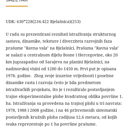
UDK: 630*228(234.422 Bjelašnica)(253)
U radu su prezentirani rezultati istraživanja strukturnog
sastava, dinamike, teksture i diverziteta razvojnih faza
prašume "Ravna vala" na Bjelašnici. Prašuma "Ravna vala"
se nalazi u centralnom dijelu Bosne i Hercegovine, oko 20
km jugozapadno od Sarajeva na planini Bjelašnici, na
nadmorskoj visini od 1280 do 1450 m. Prvi put je opisana
1978. godine. Zbog svoje izuzetne vrijednosti i posebne
dinamike rasta i razvoja često je bila predmetom
istraživačkih projekata, što je i rezultiralo postavljanjem
trajne eksperimentalne plohe kvadratnog oblika površine 1.
ha. Istraživanja su provedena na trajnoj plohi u tri navrata:
1978, 1988 i 2008 godine, i na 46 privremenih sistematski
postavljenih kružnih ploha radijusa 12,6 metara, od kojih
svaka reprezentuje po 1 ha površine prašume.