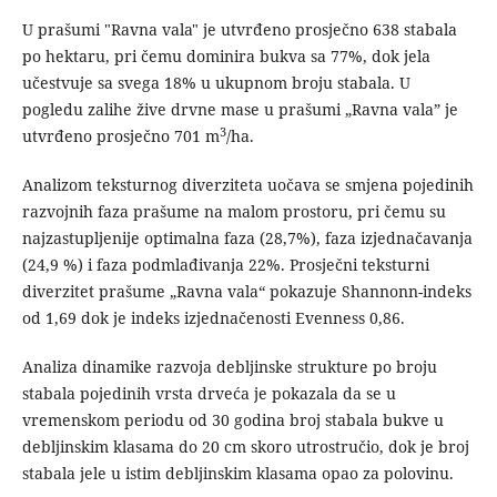
U prašumi "Ravna vala" je utvrđeno prosječno 638 stabala
po hektaru, pri čemu dominira bukva sa 77%, dok jela
učestvuje sa svega 18% u ukupnom broju stabala. U
pogledu zalihe žive drvne mase u prašumi „Ravna vala” je
3
utvrđeno prosječno 701 m
/ha.
Analizom teksturnog diverziteta uočava se smjena pojedinih
razvojnih faza prašume na malom prostoru, pri čemu su
najzastupljenije optimalna faza (28,7%), faza izjednačavanja
(24,9 %) i faza podmlađivanja 22%. Prosječni teksturni
diverzitet prašume „Ravna vala“ pokazuje Shannonn-indeks
od 1,69 dok je indeks izjednačenosti Evenness 0,86.
Analiza dinamike razvoja debljinske strukture po broju
stabala pojedinih vrsta drveća je pokazala da se u
vremenskom periodu od 30 godina broj stabala bukve u
debljinskim klasama do 20 cm skoro utrostručio, dok je broj
stabala jele u istim debljinskim klasama opao za polovinu.