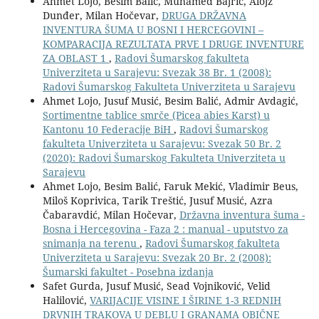
Ahmet Lojo, Besim Balić, Muhamed Bajrić, Alojz
Dunđer, Milan Hočevar,
DRUGA DRŽAVNA
INVENTURA ŠUMA U BOSNI I HERCEGOVINI –
KOMPARACIJA REZULTATA PRVE I DRUGE INVENTURE
ZA OBLAST 1
,
Radovi Šumarskog fakulteta
Univerziteta u Sarajevu: Svezak 38 Br. 1 (2008):
Radovi Šumarskog Fakulteta Univerziteta u Sarajevu
Ahmet Lojo, Jusuf Musić, Besim Balić, Admir Avdagić,
Sortimentne tablice smrče (Picea abies Karst) u
Kantonu 10 Federacije BiH
,
Radovi Šumarskog
fakulteta Univerziteta u Sarajevu: Svezak 50 Br. 2
(2020): Radovi Šumarskog Fakulteta Univerziteta u
Sarajevu
Ahmet Lojo, Besim Balić, Faruk Mekić, Vladimir Beus,
Miloš Koprivica, Tarik Treštić, Jusuf Musić, Azra
Čabaravdić, Milan Hočevar,
Državna inventura šuma -
Bosna i Hercegovina - Faza 2 : manual - uputstvo za
snimanja na terenu
,
Radovi Šumarskog fakulteta
Univerziteta u Sarajevu: Svezak 20 Br. 2 (2008):
Šumarski fakultet - Posebna izdanja
Safet Gurda, Jusuf Musić, Sead Vojniković, Velid
Halilović,
VARIJACIJE VISINE I ŠIRINE 1-3 REDNIH
DRVNIH TRAKOVA U DEBLU I GRANAMA OBIČNE