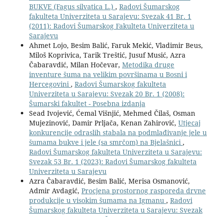
BUKVE (Fagus silvatica L.)
,
Radovi Šumarskog
fakulteta Univerziteta u Sarajevu: Svezak 41 Br. 1
(2011): Radovi Šumarskog Fakulteta Univerziteta u
Sarajevu
Ahmet Lojo, Besim Balić, Faruk Mekić, Vladimir Beus,
Miloš Koprivica, Tarik Treštić, Jusuf Musić, Azra
Čabaravdić, Milan Hočevar,
Metodika druge
inventure šuma na velikim površinama u Bosni i
Hercegovini
,
Radovi Šumarskog fakulteta
Univerziteta u Sarajevu: Svezak 20 Br. 1 (2008):
Šumarski fakultet - Posebna izdanja
Sead Ivojević, Ćemal Višnjić, Mehmed Čilaš, Osman
Mujezinović, Damir Prljača, Kenan Zahirović,
Utjecaj
konkurencije odraslih stabala na podmlađivanje jele u
šumama bukve i jele (sa smrčom) na Bjelašnici
,
Radovi Šumarskog fakulteta Univerziteta u Sarajevu:
Svezak 53 Br. 1 (2023): Radovi Šumarskog fakulteta
Univerziteta u Sarajevu
Azra Čabaravdić, Besim Balić, Merisa Osmanović,
Admir Avdagić,
Procjena prostornog rasporeda drvne
produkcije u visokim šumama na Igmanu
,
Radovi
Šumarskog fakulteta Univerziteta u Sarajevu: Svezak