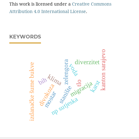
This work is licensed under a
Creative Commons
Attribution 4.0 International License
.
KEYWORDS
kanton sarajevo
diverzitet
zelengora
izdanačke šume bukve
voda
klima
bih
karst
migracija
tlo
divokoza
stanište
mostar
np sutjeska