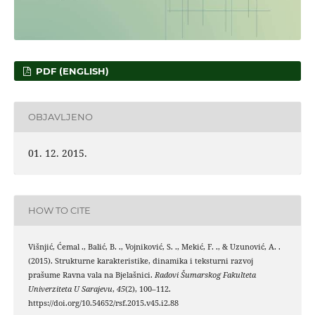
PDF (ENGLISH)
OBJAVLJENO
01. 12. 2015.
HOW TO CITE
Višnjić, Ćemal ., Balić, B. ., Vojniković, S. ., Mekić, F. ., & Uzunović, A. .
(2015). Strukturne karakteristike, dinamika i teksturni razvoj
prašume Ravna vala na Bjelašnici.
Radovi Šumarskog Fakulteta
Univerziteta U Sarajevu
,
45
(2), 100–112.
https://doi.org/10.54652/rsf.2015.v45.i2.88