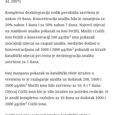
AL 2007).
Kompletna dezintegracija vodik peroksida završena je
nakon 19 dana. Koncentracija analita bila je umanjena za
20% nakon 1 dana i za 50% nakon 7 dana. Najveći utjecaj
na stabilnost analita pokazali su ioni Fe(III), Mn(II) i Co(II).
3
Ioni Fe(III) u koncentraciji 200 µg/dm
nisu pokazali
značajniji utjecaj na raspad analita, međutim dodani u
3
koncentracijama od 1000 i 2000 µg/dm
pokazali su izrazit
katalitički utjecaj pri čemu je dezintegracija analita
završena za 5 dana.
Ioni mangana pokazali su katalitički efekt izražen u
vremenu te je razlaganje analita uz dodatak 200, 1000 i
3
2000 µg/dm
Mn(II) iona bilo završeno za 10, 8 i 7 dana.
Utjecaj Co(II) iona bio je više izražen na početku reakcije, te
je analit kompletno razložen za 10 dana uz dodatak 1000 i
3
2000 µg/dm
Co(II) iona.