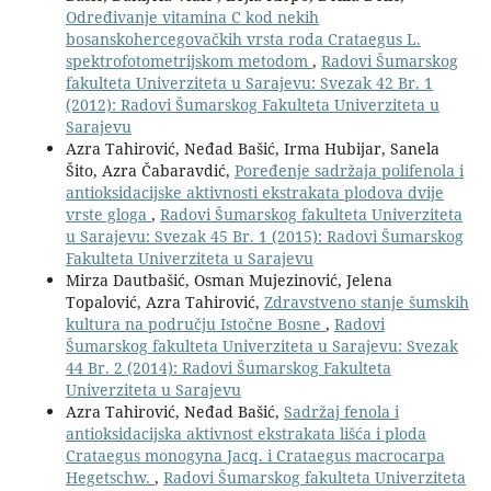
Određivanje vitamina C kod nekih
bosanskohercegovačkih vrsta roda Crataegus L.
spektrofotometrijskom metodom
,
Radovi Šumarskog
fakulteta Univerziteta u Sarajevu: Svezak 42 Br. 1
(2012): Radovi Šumarskog Fakulteta Univerziteta u
Sarajevu
Azra Tahirović, Neđad Bašić, Irma Hubijar, Sanela
Šito, Azra Čabaravdić,
Poređenje sadržaja polifenola i
antioksidacijske aktivnosti ekstrakata plodova dvije
vrste gloga
,
Radovi Šumarskog fakulteta Univerziteta
u Sarajevu: Svezak 45 Br. 1 (2015): Radovi Šumarskog
Fakulteta Univerziteta u Sarajevu
Mirza Dautbašić, Osman Mujezinović, Jelena
Topalović, Azra Tahirović,
Zdravstveno stanje šumskih
kultura na području Istočne Bosne
,
Radovi
Šumarskog fakulteta Univerziteta u Sarajevu: Svezak
44 Br. 2 (2014): Radovi Šumarskog Fakulteta
Univerziteta u Sarajevu
Azra Tahirović, Neđad Bašić,
Sadržaj fenola i
antioksidacijska aktivnost ekstrakata lišća i ploda
Crataegus monogyna Jacq. i Crataegus macrocarpa
Hegetschw.
,
Radovi Šumarskog fakulteta Univerziteta