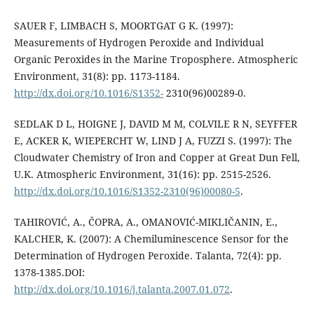
SAUER F, LIMBACH S, MOORTGAT G K. (1997):
Measurements of Hydrogen Peroxide and Individual
Organic Peroxides in the Marine Troposphere. Atmospheric
Environment, 31(8): pp. 1173-1184.
http://dx.doi.org/10.1016/S1352-
2310(96)00289-0.
SEDLAK D L, HOIGNE J, DAVID M M, COLVILE R N, SEYFFER
E, ACKER K, WIEPERCHT W, LIND J A, FUZZI S. (1997): The
Cloudwater Chemistry of Iron and Copper at Great Dun Fell,
U.K. Atmospheric Environment, 31(16): pp. 2515-2526.
http://dx.doi.org/10.1016/S1352-2310(96)00080-5
.
TAHIROVIĆ, A., ČOPRA, A., OMANOVIĆ-MIKLIČANIN, E.,
KALCHER, K. (2007): A Chemiluminescence Sensor for the
Determination of Hydrogen Peroxide. Talanta, 72(4): pp.
1378-1385.DOI:
http://dx.doi.org/10.1016/j.talanta.2007.01.072
.