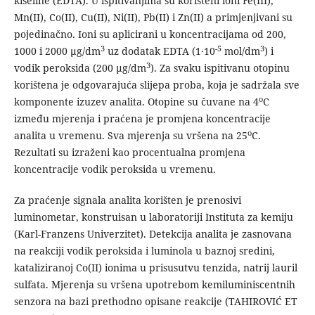
kiseline (EDTA). U ispitivanjima su korišteni ioni Fe(III),
Mn(II), Co(II), Cu(II), Ni(II), Pb(II) i Zn(II) a primjenjivani su
pojedinačno. Ioni su aplicirani u koncentracijama od 200,
3
-5
3
1000 i 2000 µg/dm
uz dodatak EDTA (1·10
mol/dm
) i
3
vodik peroksida (200 µg/dm
). Za svaku ispitivanu otopinu
korištena je odgovarajuća slijepa proba, koja je sadržala sve
o
komponente izuzev analita. Otopine su čuvane na 4
C
između mjerenja i praćena je promjena koncentracije
o
analita u vremenu. Sva mjerenja su vršena na 25
C.
Rezultati su izraženi kao procentualna promjena
koncentracije vodik peroksida u vremenu.
Za praćenje signala analita korišten je prenosivi
luminometar, konstruisan u laboratoriji Instituta za kemiju
(Karl-Franzens Univerzitet). Detekcija analita je zasnovana
na reakciji vodik peroksida i luminola u baznoj sredini,
kataliziranoj Co(II) ionima u prisusutvu tenzida, natrij lauril
sulfata. Mjerenja su vršena upotrebom kemiluminiscentnih
senzora na bazi prethodno opisane reakcije (TAHIROVIĆ ET