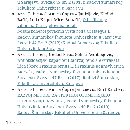
u Sarajevu: Svezak 45 Br. 2 (2015): Radovi Šumarskog
Fakulteta Univerziteta u Sarajevu
Azra Tahirović, Amira Čopra – Janićijević, Neđad
Bašić, Lejla Klepo, Mirel Subašić,
Određivanje
vitamina C u cvjetovima nekih
bosanskohercegovačkih vrsta roda Crataegus L.
,
Radovi Šumarskog fakulteta Univerziteta u Sarajevu:
Svezak 42 Br. 2 (2012): Radovi Šumarskog Fakulteta
Univerziteta u Sarajevu
Azra Tahirović, Neđad Bašić, Selma Avdibegović,
Antioksidacijski kapacitet i sadržaj fenola ekstrakata
lišća i kore Fraxinus ornus L. i Fraxinus pennsylvanica
Marsch
,
Radovi Šumarskog fakulteta Univerziteta u
Sarajevu: Svezak 47 Br. 1 (2017): Radovi Šumarskog
Fakulteta Univerziteta u Sarajevu
Azra Tahirović, Amira Čopra-Janićijević, Kurt Kalcher,
RAZVOJ METODE ZA SPEKTROFOTOMETRIJSKO
ODREĐIVANJE ARSENA
,
Radovi Šumarskog fakulteta
Univerziteta u Sarajevu: Svezak 40 Br. 2 (2010):
Radovi Šumarskog Fakulteta Univerziteta u Sarajevu
1
2
>
>>