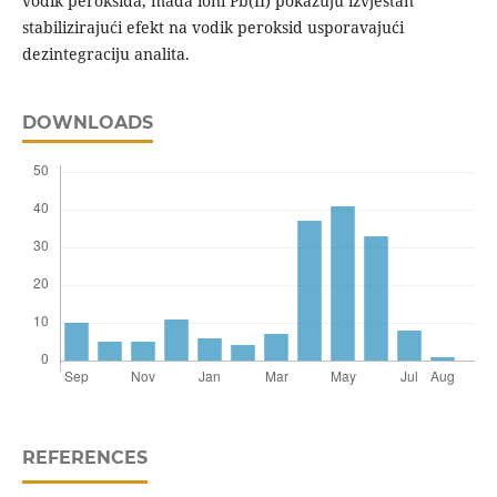
vodik peroksida, mada ioni Pb(II) pokazuju izvjestan
stabilizirajući efekt na vodik peroksid usporavajući
dezintegraciju analita.
DOWNLOADS
REFERENCES