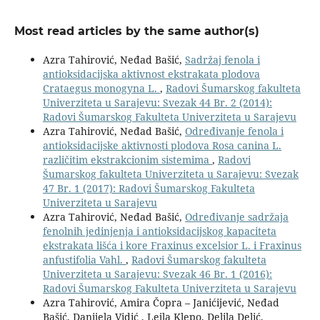
Most read articles by the same author(s)
Azra Tahirović, Neđad Bašić,
Sadržaj fenola i
antioksidacijska aktivnost ekstrakata plodova
Crataegus monogyna L.
,
Radovi Šumarskog fakulteta
Univerziteta u Sarajevu: Svezak 44 Br. 2 (2014):
Radovi Šumarskog Fakulteta Univerziteta u Sarajevu
Azra Tahirović, Neđad Bašić,
Određivanje fenola i
antioksidacijske aktivnosti plodova Rosa canina L.
različitim ekstrakcionim sistemima
,
Radovi
Šumarskog fakulteta Univerziteta u Sarajevu: Svezak
47 Br. 1 (2017): Radovi Šumarskog Fakulteta
Univerziteta u Sarajevu
Azra Tahirović, Neđad Bašić,
Određivanje sadržaja
fenolnih jedinjenja i antioksidacijskog kapaciteta
ekstrakata lišća i kore Fraxinus excelsior L. i Fraxinus
anfustifolia Vahl.
,
Radovi Šumarskog fakulteta
Univerziteta u Sarajevu: Svezak 46 Br. 1 (2016):
Radovi Šumarskog Fakulteta Univerziteta u Sarajevu
Azra Tahirović, Amira Čopra – Janićijević, Neđad
Bašić, Danijela Vidić , Lejla Klepo, Delila Delić,