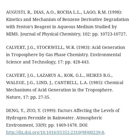
AUGUSTI, R., DIAS, A.O., ROCHA L.L., LAGO, R.M. (1998):
Kinetics and Mechanism of Benzene Derivative Degradation
with Fenton’s Reagent in Aqueous Medium Studied by
MIMS. Journal of Physical Chemistry, 102: pp. 10723-10727.
CALVERT, J.G., STOCKWELL, W.R. (1983): Acid Generation
in Troposphere by Gas Phase Chemistry. Environmental
Science and Technology, 17: pp. 428-443.
CALVERT, J.G., LAZARUS A., KOK, G.L., HEIKES B.G.,
WALEGE, J.G., LIND, J., CANTRELL, L.A. (1985): Chemical
Mechanisms of Acid Generation in the Troposphere.
Nature, 17: pp. 27-35.
DENG, Y., ZUO, Y. (1999): Factors Affecting the Levels of
Hydrogen Peroxide in Rainwater. Atmospheric
Environment, 33(9): pp. 1469-1478. DOI:
http://dx.doi.org/10.1016/S1352-2310(98)00239-8
.