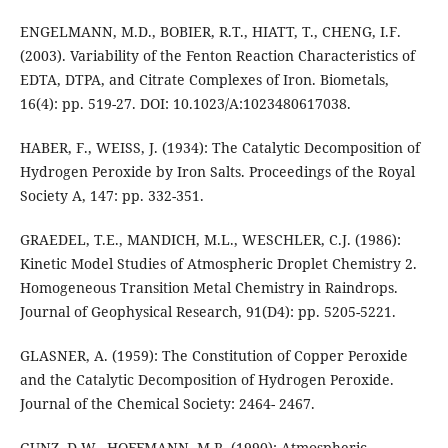
ENGELMANN, M.D., BOBIER, R.T., HIATT, T., CHENG, I.F.
(2003). Variability of the Fenton Reaction Characteristics of
EDTA, DTPA, and Citrate Complexes of Iron. Biometals,
16(4): pp. 519-27. DOI: 10.1023/A:1023480617038.
HABER, F., WEISS, J. (1934): The Catalytic Decomposition of
Hydrogen Peroxide by Iron Salts. Proceedings of the Royal
Society A, 147: pp. 332-351.
GRAEDEL, T.E., MANDICH, M.L., WESCHLER, C.J. (1986):
Kinetic Model Studies of Atmospheric Droplet Chemistry 2.
Homogeneous Transition Metal Chemistry in Raindrops.
Journal of Geophysical Research, 91(D4): pp. 5205-5221.
GLASNER, A. (1959): The Constitution of Copper Peroxide
and the Catalytic Decomposition of Hydrogen Peroxide.
Journal of the Chemical Society: 2464- 2467.
GUNZ, D.W., HOFFMANN, M.R. (1990): Atmospheric