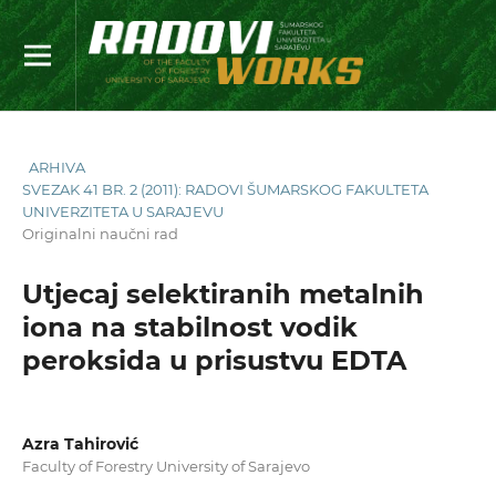
ARHIVA
SVEZAK 41 BR. 2 (2011): RADOVI ŠUMARSKOG FAKULTETA
UNIVERZITETA U SARAJEVU
Originalni naučni rad
Utjecaj selektiranih metalnih
iona na stabilnost vodik
peroksida u prisustvu EDTA
Azra Tahirović
Faculty of Forestry University of Sarajevo