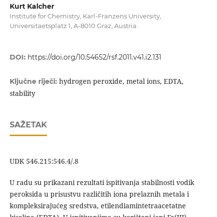
Kurt Kalcher
Institute for Chemistry, Karl-Franzens University,
Universitaetsplatz 1, A-8010 Graz, Austria
DOI:
https://doi.org/10.54652/rsf.2011.v41.i2.131
hydrogen peroxide, metal ions, EDTA,
Ključne riječi:
stability
SAŽETAK
UDK 546.215:546.4/.8
U radu su prikazani rezultati ispitivanja stabilnosti vodik
peroksida u prisustvu različitih iona prelaznih metala i
kompleksirajućeg sredstva, etilendiamintetraacetatne