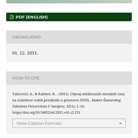
PDF (ENGLISH)
OBJAVLJENO
01. 12. 2011.
HOW TO CITE
Tahirović, A., & Kalcher, K. . (2011). Utjecaj selektiranih metalnih iona
na stabilnost vodik peroksida u prisustvu EDTA .
Radovi Šumarskog
Fakulteta Univerziteta U Sarajevu
,
41
(2), 1–14.
https://doi.org/10.54652/rsf.2011.v41.i2.131
More Citation Formats