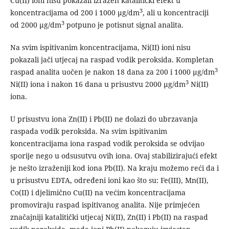
Cu(II) ioni nisu pokazali izražen katalitički efekt u
3
koncentracijama od 200 i 1000 µg/dm
, ali u koncentraciji
3
od 2000 µg/dm
potpuno je potisnut signal analita.
Na svim ispitivanim koncentracijama, Ni(II) ioni nisu
pokazali jači utjecaj na raspad vodik peroksida. Kompletan
3
raspad analita uočen je nakon 18 dana za 200 i 1000 µg/dm
3
Ni(II) iona i nakon 16 dana u prisustvu 2000 µg/dm
Ni(II)
iona.
U prisustvu iona Zn(II) i Pb(II) ne dolazi do ubrzavanja
raspada vodik peroksida. Na svim ispitivanim
koncentracijama iona raspad vodik peroksida se odvijao
sporije nego u odsusutvu ovih iona. Ovaj stabilizirajući efekt
je nešto izraženiji kod iona Pb(II). Na kraju možemo reći da i
u prisustvu EDTA, određeni ioni kao što su: Fe(III), Mn(II),
Co(II) i djelimično Cu(II) na većim koncentracijama
promoviraju raspad ispitivanog analita. Nije primjećen
značajniji katalitički utjecaj Ni(II), Zn(II) i Pb(II) na raspad