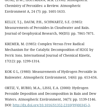
Chemistry of Peroxides: a Review. Atmospheric
Environment A, 24 (7): pp. 1601-1633.
KELLY, T.J., DAUM, P.H., SCHWARTZ, S.E. (1985):
Measurements of Peroxides in Cloudwater and Rain.
Journal of Geophysical Research, 90(D5): pp. 7861-7871.
KREMER, M. (1985): Complex Versus Free Radical
Mechanism for the Catalytic Decomposition of H2O2 by
Ferric Ions. International Journal of Chemical Kinetic,
17(12): pp. 1299-1314.
KOK G L, (1980): Measurements of Hydrogen Peroxide in
Rainwater. Atmospheric Environment, 14(6): pp. 653-656.
ORTIZ, V., RUBIO, M.A., LISSI, E.A. (2000): Hydrogen
Peroxide Deposition and Decomposition in Rain and Dew
Waters. Atmospheric Environment, 34(7): pp. 1139-1146.
DOI:
http://dx.doi.org/10.1016/S1352-2310(99)00345-3
.