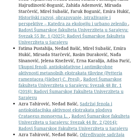
Hajrudinović-Bogunić, Zahida Ademović, Mirsada
Starčević, Mirel Subašić, Faruk Bogunić, Emira Hukić,
Historijski razvoj, obrazovanje, istraživanje i
perspektive – Katedra za ekologiju i urbano zelenilo
,
Radovi Šumarskog fakulteta Univerziteta u Sarajevu:
Svezak 55 Br. 1 (2025): Radovi Šumarskog fakulteta
Univerziteta u Sarajevu
Fatima Pustahija, Neđad Bašić, Mirel Subašić, Emira
Hukić, Mirsada Starčević, Rasim Duraković, Nađa
Sinanović, Jelena Knežević, Erna Karalija, Adisa Parić,
Ukupni fenoli, antioksidativne i antimikrobne
aktivnosti metanolnih ekstrakata tilovine (Petteria
ramentacea (Sieber) C. Presl)
,
Radovi Šumarskog
fakulteta Univerziteta u Sarajevu: Svezak 48 Br. 1
(2018): Radovi Šumarskog Fakulteta Univerziteta u
Sarajevu
Azra Tahirović, Neđad Bašić,
Sadržaj fenola i
antioksidacijska aktivnost ekstrakata plodova
Crataegus monogyna L.
,
Radovi Šumarskog fakulteta
Univerziteta u Sarajevu: Svezak 44 Br. 2 (2014):
Radovi Šumarskog Fakulteta Univerziteta u Sarajevu
Azra Tahirović, Neđad Bašić,
Određivanje sadržaja