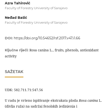
Azra Tahirović
Faculty of Forestry University of Sarajevo
Neđad Bašić
Faculty of Forestry University of Sarajevo
DOI:
https://doi.org/10.54652/rsf.2017.v47.i1.66
Rosa canina L., fruits, phenols, antioxidant
Ključne riječi:
activity
SAŽETAK
UDK: 582.711.71:547.56
U radu je vršeno ispitivanje ekstrakata ploda
Rosa canina
L.
(divlja ruža) na sadržaj fenolskih jedinjenja i