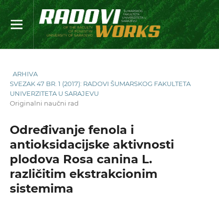
ARHIVA
SVEZAK 47 BR. 1 (2017): RADOVI ŠUMARSKOG FAKULTETA
UNIVERZITETA U SARAJEVU
Originalni naučni rad
Određivanje fenola i
antioksidacijske aktivnosti
plodova Rosa canina L.
različitim ekstrakcionim
sistemima