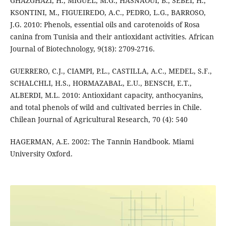
GHAZGHAZI, H., MIGUEL, M.G., HASNAOUI, B., SEBEI, H.,
KSONTINI, M., FIGUEIREDO, A.C., PEDRO, L.G., BARROSO,
J.G. 2010: Phenols, essential oils and carotenoids of Rosa
canina from Tunisia and their antioxidant activities. African
Journal of Biotechnology, 9(18): 2709-2716.
GUERRERO, C.J., CIAMPI, P.L., CASTILLA, A.C., MEDEL, S.F.,
SCHALCHLI, H.S., HORMAZABAL, E.U., BENSCH, E.T.,
ALBERDI, M.L. 2010: Antioxidant capacity, anthocyanins,
and total phenols of wild and cultivated berries in Chile.
Chilean Journal of Agricultural Research, 70 (4): 540
HAGERMAN, A.E. 2002: The Tannin Handbook. Miami
University Oxford.