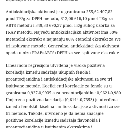
Antioksidacijska aktivnost je u granicama 255,62-407,82
µmol TE/g za DPPH metodu, 312,06-616,10 µmol TE/g za
ABTS metodu i 349,33-690,37 µmol TE/g suhog uzorka za
FRAP metodu. Najveću antioksidacijsku aktivnost ima 50%
metanolni ekstrakt a najmanju 80% etanolni ekstrakt za sve
tri ispitivane metode. Generalno, antioksidacijska aktivnost
opada u nizu FRAP>ABTS>DPPH za sve ispitivane ekstrakte.
Linearnom regresijom utvrđena je visoka pozitivna
korelacija između sadržaja ukupnih fenola i
proantocijanidina i antioksidacijske aktivnosti za sve tri
ispitivane metode. Koeficijenti korelacije za fenole su u
granicama 0,927-0,9935 a za proantocijanidine 0,9621-0,980.
Umjerena pozitivna korelacija (0,6144-0,7353) je utvrđena
između fenolskih kiselina i antioksidacijske aktivnosti za sve
tri metode. Takođe, utvrđeno je da nema značajne
pozitivne korelacije između sadržaja flavonoida i
proantocijanidina u ispitivanim ekstraktima i