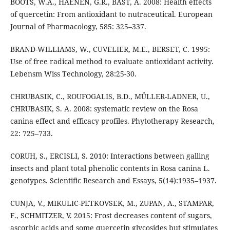
BOOTS, W.A., HAENEN, G.R., BAST, A. 2008: Health effects
of quercetin: From antioxidant to nutraceutical. European
Journal of Pharmacology, 585: 325–337.
BRAND-WILLIAMS, W., CUVELIER, M.E., BERSET, C. 1995:
Use of free radical method to evaluate antioxidant activity.
Lebensm Wiss Technology, 28:25-30.
CHRUBASIK, C., ROUFOGALIS, B.D., MÜLLER-LADNER, U.,
CHRUBASIK, S. A. 2008: systematic review on the Rosa
canina effect and efficacy profiles. Phytotherapy Research,
22: 725–733.
CORUH, S., ERCISLI, S. 2010: Interactions between galling
insects and plant total phenolic contents in Rosa canina L.
genotypes. Scientific Research and Essays, 5(14):1935–1937.
CUNJA, V., MIKULIC-PETKOVSEK, M., ZUPAN, A., STAMPAR,
F., SCHMITZER, V. 2015: Frost decreases content of sugars,
ascorbic acids and some quercetin glycosides but stimulates