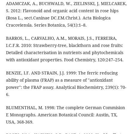
ADAMCZAK, A., BUCHWALD, W., ZIELINSKI, J, MIELCAREK,
S. 2012: Flavonoid and organic acid content in rose hips
(Rosa L., sect.Caninae DC.EM.Christ.). Acta Biologica
Cracoviensla. Series Botanica, 54(1):1–8.
BARROS, L., CARVALHO, A.M., MORAIS, J.S., FERREIRA,
I.C.F.R. 2010: Strawberry-tree, blackthorn and rose fruits:
Detailed characterisation in nutrients and phytochemicals
with antioxidant properties. Food Chemistry, 120:247–254.
BENZIE, I.F. AND STRAIN, J.J. 1999: The ferric reducing
ability of plasma (FRAP) as a measure of "antioxidant
power": the FRAP assay. Analytical Biochemistry, 239(1): 70-
6.
BLUMENTHAL, M. 1998: The complete German Commision
E Monographs. American Botanical Council: Austin, TX,
USA, 368-369.