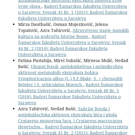
antioksidacijske aktivnosti ekstrakata plodova dvije
vrste gloga
,
Radovi Šumarskog fakulteta Univerziteta
u Sarajevu: Svezak 45 Br. 1 (2015): Radovi Šumarskog
Fakulteta Univerziteta u Sarajevu
Mirza Dautbašić, Osman Mujezinović, Jelena
Topalović, Azra Tahirović,
Zdravstveno stanje šumskih
kultura na području Istočne Bosne
,
Radovi
Šumarskog fakulteta Univerziteta u Sarajevu: Svezak
44 Br. 2 (2014): Radovi Šumarskog Fakulteta
Univerziteta u Sarajevu
Fatima Pustahija, Mirel Subašić, Mirnesa Mulić, Neđad
Bašić,
Ukupni fenoli, antioksidativna i antimikrobna
aktivnost metanolnih ekstrakata bobica
Symphoricarpos albus (L.) S.F.Blake, S. × chenaultii
Rehder i S. orbiculatus Moench
,
Radovi Šumarskog
fakulteta Univerziteta u Sarajevu: Svezak 48 Br. 1
(2018): Radovi Šumarskog Fakulteta Univerziteta u
Sarajevu
Azra Tahirović, Neđad Bašić,
Sadržaj fenola i
antioksidacijska aktivnost ekstrakata lišća i ploda
Crataegus monogyna Jacq. i Crataegus macrocarpa
Hegetschw.
,
Radovi Šumarskog fakulteta Univerziteta
u Sarajevu: Svezak 45 Br. 2 (2015): Radovi Šumarskog