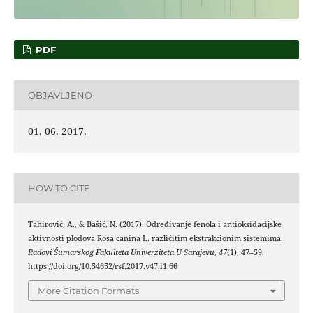
PDF
OBJAVLJENO
01. 06. 2017.
HOW TO CITE
Tahirović, A., & Bašić, N. (2017). Određivanje fenola i antioksidacijske
aktivnosti plodova Rosa canina L. različitim ekstrakcionim sistemima.
Radovi Šumarskog Fakulteta Univerziteta U Sarajevu
,
47
(1), 47–59.
https://doi.org/10.54652/rsf.2017.v47.i1.66
More Citation Formats