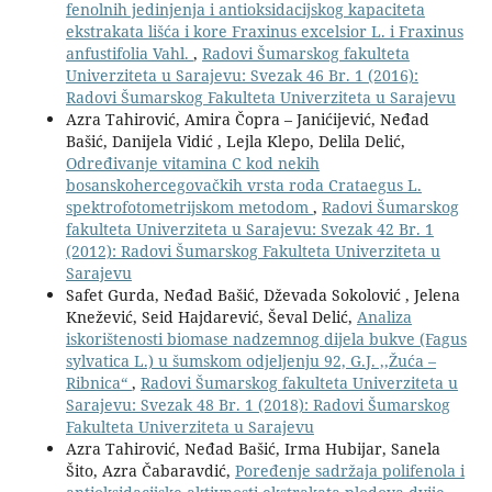
fenolnih jedinjenja i antioksidacijskog kapaciteta
ekstrakata lišća i kore Fraxinus excelsior L. i Fraxinus
anfustifolia Vahl.
,
Radovi Šumarskog fakulteta
Univerziteta u Sarajevu: Svezak 46 Br. 1 (2016):
Radovi Šumarskog Fakulteta Univerziteta u Sarajevu
Azra Tahirović, Amira Čopra – Janićijević, Neđad
Bašić, Danijela Vidić , Lejla Klepo, Delila Delić,
Određivanje vitamina C kod nekih
bosanskohercegovačkih vrsta roda Crataegus L.
spektrofotometrijskom metodom
,
Radovi Šumarskog
fakulteta Univerziteta u Sarajevu: Svezak 42 Br. 1
(2012): Radovi Šumarskog Fakulteta Univerziteta u
Sarajevu
Safet Gurda, Neđad Bašić, Dževada Sokolović , Jelena
Knežević, Seid Hajdarević, Ševal Delić,
Analiza
iskorištenosti biomase nadzemnog dijela bukve (Fagus
sylvatica L.) u šumskom odjeljenju 92, G.J. ,,Žuća –
Ribnica“
,
Radovi Šumarskog fakulteta Univerziteta u
Sarajevu: Svezak 48 Br. 1 (2018): Radovi Šumarskog
Fakulteta Univerziteta u Sarajevu
Azra Tahirović, Neđad Bašić, Irma Hubijar, Sanela
Šito, Azra Čabaravdić,
Poređenje sadržaja polifenola i