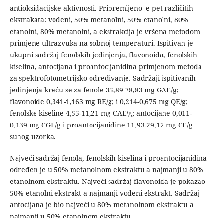
antioksidacijske aktivnosti. Pripremljeno je pet različitih
ekstrakata: vodeni, 50% metanolni, 50% etanolni, 80%
etanolni, 80% metanolni, a ekstrakcija je vršena metodom
primjene ultrazvuka na sobnoj temperaturi. Ispitivan je
ukupni sadržaj fenolskih jedinjenja, flavonoida, fenolskih
kiselina, antocijana i proantocijanidina primjenom metoda
za spektrofotometrijsko određivanje. Sadržaji ispitivanih
jedinjenja kreću se za fenole 35,89-78,83 mg GAE/g;
flavonoide 0,341-1,163 mg RE/g; i 0,214-0,675 mg QE/g;
fenolske kiseline 4,55-11,21 mg CAE/g; antocijane 0,011-
0,139 mg CGE/g i proantocijanidine 11,93-29,12 mg CE/g
suhog uzorka.
Najveći sadržaj fenola, fenolskih kiselina i proantocijanidina
određen je u 50% metanolnom ekstraktu a najmanji u 80%
etanolnom ekstraktu. Najveći sadržaj flavonoida je pokazao
50% etanolni ekstrakt a najmanji vodeni ekstrakt. Sadržaj
antocijana je bio najveći u 80% metanolnom ekstraktu a
najmanji u 50% etanolnom ekstraktu.