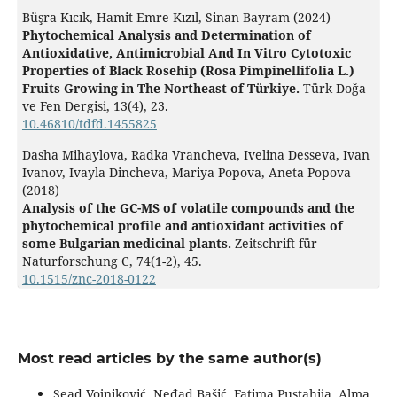
Büşra Kıcık, Hamit Emre Kızıl, Sinan Bayram (2024)
Phytochemical Analysis and Determination of
Antioxidative, Antimicrobial And In Vitro Cytotoxic
Properties of Black Rosehip (Rosa Pimpinellifolia L.)
Fruits Growing in The Northeast of Türkiye.
Türk Doğa
ve Fen Dergisi,
13
(4),
23.
10.46810/tdfd.1455825
Dasha Mihaylova, Radka Vrancheva, Ivelina Desseva, Ivan
Ivanov, Ivayla Dincheva, Mariya Popova, Aneta Popova
(2018)
Analysis of the GC-MS of volatile compounds and the
phytochemical profile and antioxidant activities of
some Bulgarian medicinal plants.
Zeitschrift für
Naturforschung C,
74
(1-2),
45.
10.1515/znc-2018-0122
Most read articles by the same author(s)
Sead Vojniković, Neđad Bašić, Fatima Pustahija, Alma