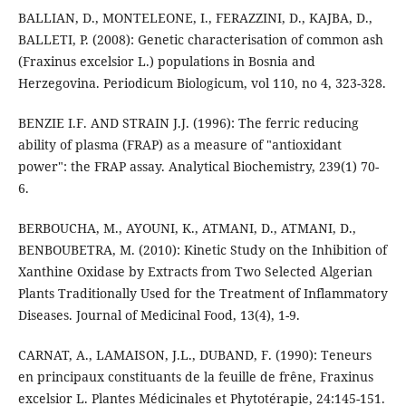
BALLIAN, D., MONTELEONE, I., FERAZZINI, D., KAJBA, D.,
BALLETI, P. (2008): Genetic characterisation of common ash
(Fraxinus excelsior L.) populations in Bosnia and
Herzegovina. Periodicum Biologicum, vol 110, no 4, 323-328.
BENZIE I.F. AND STRAIN J.J. (1996): The ferric reducing
ability of plasma (FRAP) as a measure of "antioxidant
power": the FRAP assay. Analytical Biochemistry, 239(1) 70-
6.
BERBOUCHA, M., AYOUNI, K., ATMANI, D., ATMANI, D.,
BENBOUBETRA, M. (2010): Kinetic Study on the Inhibition of
Xanthine Oxidase by Extracts from Two Selected Algerian
Plants Traditionally Used for the Treatment of Inflammatory
Diseases. Journal of Medicinal Food, 13(4), 1-9.
CARNAT, A., LAMAISON, J.L., DUBAND, F. (1990): Teneurs
en principaux constituants de la feuille de frêne, Fraxinus
excelsior L. Plantes Médicinales et Phytotérapie, 24:145-151.