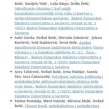
Bašić, Danijela Vidić , Lejla Klepo, Delila Delić,
Određivanje vitamina C kod nekih
bosanskohercegovačkih vrsta roda Crataegus L.
spektrofotometrijskom metodom
,
Radovi Šumarskog
fakulteta Univerziteta u Sarajevu: Svezak 42 Br. 1
(2012): Radovi Šumarskog Fakulteta Univerziteta u
Sarajevu
Safet Gurda, Neđad Bašić, Dževada Sokolović , Jelena
Knežević, Seid Hajdarević, Ševal Delić,
Analiza
iskorištenosti biomase nadzemnog dijela bukve (Fagus
sylvatica L.) u šumskom odjeljenju 92, G.J. ,,Žuća –
Ribnica“
,
Radovi Šumarskog fakulteta Univerziteta u
Sarajevu: Svezak 48 Br. 1 (2018): Radovi Šumarskog
Fakulteta Univerziteta u Sarajevu
Azra Tahirović, Neđad Bašić, Irma Hubijar, Sanela
Šito, Azra Čabaravdić,
Poređenje sadržaja polifenola i
antioksidacijske aktivnosti ekstrakata plodova dvije
vrste gloga
,
Radovi Šumarskog fakulteta Univerziteta
u Sarajevu: Svezak 45 Br. 1 (2015): Radovi Šumarskog
Fakulteta Univerziteta u Sarajevu
Fatima Pustahija, Mirel Subašić, Mirnesa Mulić, Neđad
Bašić,
Ukupni fenoli, antioksidativna i antimikrobna