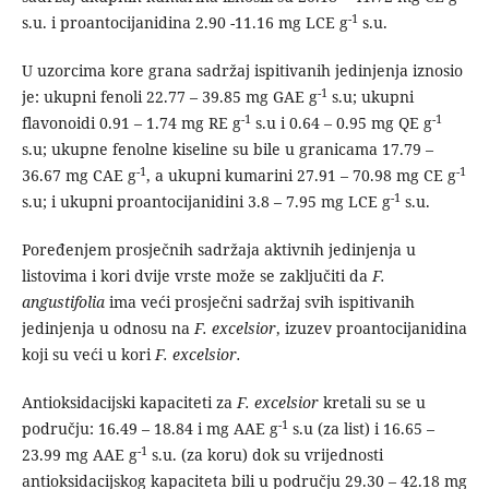
-1
s.u. i proantocijanidina 2.90 -11.16 mg LCE g
s.u.
U uzorcima kore grana sadržaj ispitivanih jedinjenja iznosio
-1
je: ukupni fenoli 22.77 – 39.85 mg GAE g
s.u; ukupni
-1
-1
flavonoidi 0.91 – 1.74 mg RE g
s.u i 0.64 – 0.95 mg QE g
s.u; ukupne fenolne kiseline su bile u granicama 17.79 –
-1
-1
36.67 mg CAE g
, a ukupni kumarini 27.91 – 70.98 mg CE g
-1
s.u; i ukupni proantocijanidini 3.8 – 7.95 mg LCE g
s.u.
Poređenjem prosječnih sadržaja aktivnih jedinjenja u
listovima i kori dvije vrste može se zaključiti da
F.
angustifolia
ima veći prosječni sadržaj svih ispitivanih
jedinjenja u odnosu na
F. excelsior
, izuzev proantocijanidina
koji su veći u kori
F. excelsior.
Antioksidacijski kapaciteti za
F. excelsior
kretali su se u
-1
području: 16.49 – 18.84 i mg AAE g
s.u (za list) i 16.65 –
-1
23.99 mg AAE g
s.u. (za koru) dok su vrijednosti
antioksidacijskog kapaciteta bili u području 29.30 – 42.18 mg