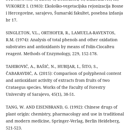
VUKOREP, I. (1983): Ekološko-vegetacijska rejonizacija Bosne
i Hercegovine, sarajevo, Šumarski fakultet, posebna izdanja
br 17.
SINGLETON, V.L., ORTHOFER, R., LAMUELA-RAVENTOS,
R.M. (1974): Analysis of total phenols and other oxidation
substrates and antioxidants by means of Folin-Ciocalteu
reagent. Methods of Enzymology, 229, 152-178.
TAHIROVIĆ, A., BAŠIĆ, N., HUBIJAR, I., ŠITO, S.,
ČABARAVDIĆ, A. (2015): Comparison of polyphenol content
and antioxidant activity of extracts from fruits of two
Crataegus species. Works of the Faculty of Forestry
University of Sarajevo, 45(1), 38-51.
TANG, W. AND EISENBRAND, G. (1992): Chinese drugs of
plant origin: chemistry, pharmacology and use in traditional
and modern medicine, Springer-Verlag, Berlin Heideberg,
521-523.