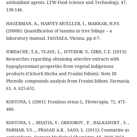
antioxidant agents. LTW-Food Science and Technology, 47,
138-146.
HAGERMAN, A., HARVEY-MUELLER, I., MAKKAR, H.P.S.
(2000b): Quantification of tannins in tree foliage – a
laboratory manual. FAO/IAEA, Vienna, pp.4-7.
IORDACHE, T.A., VLASE, L., ISTUDOR, V., GIRD, C.E. (2013):
Researches regarding obtaining selective extracts with
hypoglycemiant properties from vegetal indigenous
products (Cichorii Herba and Fraxini folium). Note III
Phenolic compounds analysis from Fraxini folium. Farmacia,
61, 4. 625-631.
KOSTOVA, I. (2001): Fraxinus ornus L. Fitoterapia, 72, 471-
480.
KOSTOVA, I. ,. BHATIA, S , GRIGOROV , P. , BALKANSKY , S. ,
PARMAR, V.S. ,. PRASAD A.K , SASO, L. (2011): Coumarins as