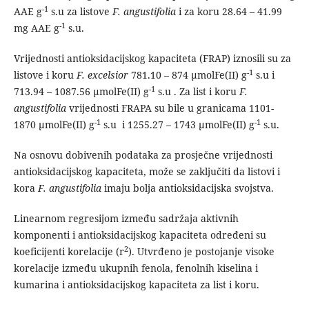
-1
AAE g
s.u za listove
F. angustifolia
i za koru 28.64 – 41.99
-1
mg AAE g
s.u.
Vrijednosti antioksidacijskog kapaciteta (FRAP) iznosili su za
-1
listove i koru
F. excelsior
781.10 – 874 µmolFe(II) g
s.u i
-1
713.94 – 1087.56 µmolFe(II) g
s.u . Za list i koru
F.
angustifolia
vrijednosti FRAPA su bile u granicama 1101-
-1
-1
1870 µmolFe(II) g
s.u i 1255.27 – 1743 µmolFe(II) g
s.u.
Na osnovu dobivenih podataka za prosječne vrijednosti
antioksidacijskog kapaciteta, može se zaključiti da listovi i
kora
F. angustifolia
imaju bolja antioksidacijska svojstva.
Linearnom regresijom između sadržaja aktivnih
komponenti i antioksidacijskog kapaciteta određeni su
2
koeficijenti korelacije (r
). Utvrđeno je postojanje visoke
korelacije između ukupnih fenola, fenolnih kiselina i
kumarina i antioksidacijskog kapaciteta za list i koru.