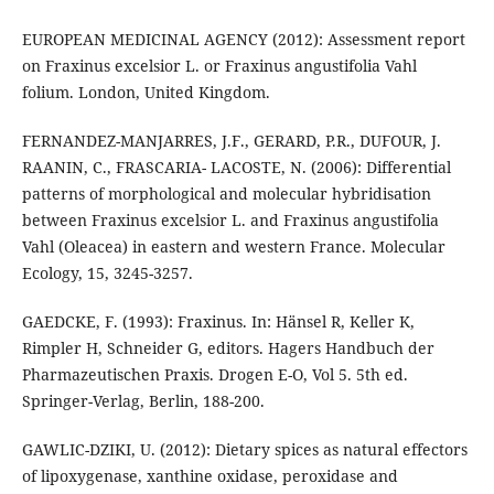
EUROPEAN MEDICINAL AGENCY (2012): Assessment report
on Fraxinus excelsior L. or Fraxinus angustifolia Vahl
folium. London, United Kingdom.
FERNANDEZ-MANJARRES, J.F., GERARD, P.R., DUFOUR, J.
RAANIN, C., FRASCARIA- LACOSTE, N. (2006): Differential
patterns of morphological and molecular hybridisation
between Fraxinus excelsior L. and Fraxinus angustifolia
Vahl (Oleacea) in eastern and western France. Molecular
Ecology, 15, 3245-3257.
GAEDCKE, F. (1993): Fraxinus. In: Hänsel R, Keller K,
Rimpler H, Schneider G, editors. Hagers Handbuch der
Pharmazeutischen Praxis. Drogen E-O, Vol 5. 5th ed.
Springer-Verlag, Berlin, 188-200.
GAWLIC-DZIKI, U. (2012): Dietary spices as natural effectors
of lipoxygenase, xanthine oxidase, peroxidase and