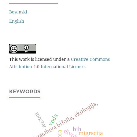
Bosanski
English
This work is licensed under a
Creative Commons
Attribution 4.0 International License
.
KEYWORDS
platanthera bifolia, ekologija,
mostar
voda
bih
divokoza
migracija