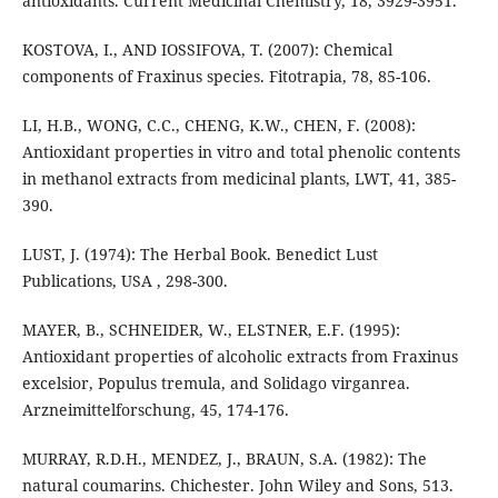
antioxidants. Current Medicinal Chemistry, 18, 3929-3951.
KOSTOVA, I., AND IOSSIFOVA, T. (2007): Chemical
components of Fraxinus species. Fitotrapia, 78, 85-106.
LI, H.B., WONG, C.C., CHENG, K.W., CHEN, F. (2008):
Antioxidant properties in vitro and total phenolic contents
in methanol extracts from medicinal plants, LWT, 41, 385-
390.
LUST, J. (1974): The Herbal Book. Benedict Lust
Publications, USA , 298-300.
MAYER, B., SCHNEIDER, W., ELSTNER, E.F. (1995):
Antioxidant properties of alcoholic extracts from Fraxinus
excelsior, Populus tremula, and Solidago virganrea.
Arzneimittelforschung, 45, 174-176.
MURRAY, R.D.H., MENDEZ, J., BRAUN, S.A. (1982): The
natural coumarins. Chichester. John Wiley and Sons, 513.