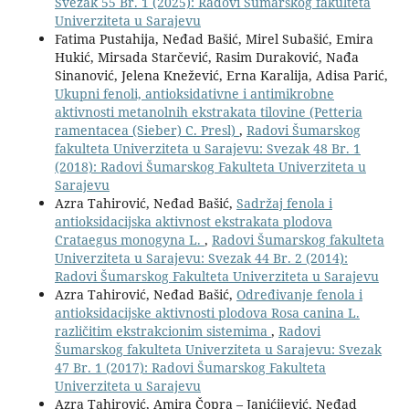
Svezak 55 Br. 1 (2025): Radovi Šumarskog fakulteta
Univerziteta u Sarajevu
Fatima Pustahija, Neđad Bašić, Mirel Subašić, Emira
Hukić, Mirsada Starčević, Rasim Duraković, Nađa
Sinanović, Jelena Knežević, Erna Karalija, Adisa Parić,
Ukupni fenoli, antioksidativne i antimikrobne
aktivnosti metanolnih ekstrakata tilovine (Petteria
ramentacea (Sieber) C. Presl)
,
Radovi Šumarskog
fakulteta Univerziteta u Sarajevu: Svezak 48 Br. 1
(2018): Radovi Šumarskog Fakulteta Univerziteta u
Sarajevu
Azra Tahirović, Neđad Bašić,
Sadržaj fenola i
antioksidacijska aktivnost ekstrakata plodova
Crataegus monogyna L.
,
Radovi Šumarskog fakulteta
Univerziteta u Sarajevu: Svezak 44 Br. 2 (2014):
Radovi Šumarskog Fakulteta Univerziteta u Sarajevu
Azra Tahirović, Neđad Bašić,
Određivanje fenola i
antioksidacijske aktivnosti plodova Rosa canina L.
različitim ekstrakcionim sistemima
,
Radovi
Šumarskog fakulteta Univerziteta u Sarajevu: Svezak
47 Br. 1 (2017): Radovi Šumarskog Fakulteta
Univerziteta u Sarajevu
Azra Tahirović, Amira Čopra – Janićijević, Neđad