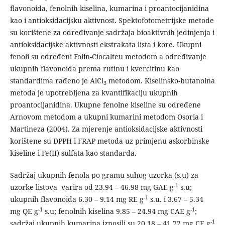
flavonoida, fenolnih kiselina, kumarina i proantocijanidina
kao i antioksidacijsku aktivnost. Spektofotometrijske metode
su korištene za određivanje sadržaja bioaktivnih jedinjenja i
antioksidacijske aktivnosti ekstrakata lista i kore. Ukupni
fenoli su određeni Folin-Ciocalteu metodom a određivanje
ukupnih flavonoida prema rutinu i kvercitinu kao
standardima rađeno je AlCl
metodom. Kiselinsko-butanolna
3
metoda je upotrebljena za kvantifikaciju ukupnih
proantocijanidina. Ukupne fenolne kiseline su određene
Arnovom metodom a ukupni kumarini metodom Osoria i
Martineza (2004). Za mjerenje antioksidacijske aktivnosti
korištene su DPPH i FRAP metoda uz primjenu askorbinske
kiseline i Fe(II) sulfata kao standarda.
Sadržaj ukupnih fenola po gramu suhog uzorka (s.u) za
-1
uzorke listova varira od 23.94 – 46.98 mg GAE g
s.u;
-1
ukupnih flavonoida 6.30 – 9.14 mg RE g
s.u. i 3.67 – 5.34
-1
-1
mg QE g
s.u; fenolnih kiselina 9.85 – 24.94 mg CAE g
;
-1
sadržaj ukupnih kumarina iznosili su 20.18 – 41.72 mg CE g