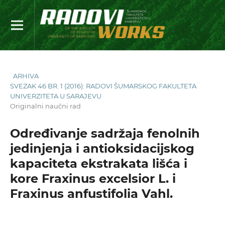
ARHIVA
SVEZAK 46 BR. 1 (2016): RADOVI ŠUMARSKOG FAKULTETA
UNIVERZITETA U SARAJEVU
Originalni naučni rad
Određivanje sadržaja fenolnih
jedinjenja i antioksidacijskog
kapaciteta ekstrakata lišća i
kore Fraxinus excelsior L. i
Fraxinus anfustifolia Vahl.