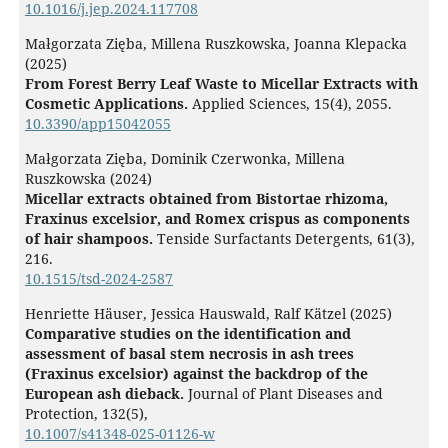
10.1016/j.jep.2024.117708
Małgorzata Zięba, Millena Ruszkowska, Joanna Klepacka
(2025)
From Forest Berry Leaf Waste to Micellar Extracts with
Cosmetic Applications.
Applied Sciences,
15
(4),
2055.
10.3390/app15042055
Małgorzata Zięba, Dominik Czerwonka, Millena
Ruszkowska (2024)
Micellar extracts obtained from Bistortae rhizoma,
Fraxinus excelsior, and Romex crispus as components
of hair shampoos.
Tenside Surfactants Detergents,
61
(3),
216.
10.1515/tsd-2024-2587
Henriette Häuser, Jessica Hauswald, Ralf Kätzel (2025)
Comparative studies on the identification and
assessment of basal stem necrosis in ash trees
(Fraxinus excelsior) against the backdrop of the
European ash dieback.
Journal of Plant Diseases and
Protection,
132
(5),
10.1007/s41348-025-01126-w