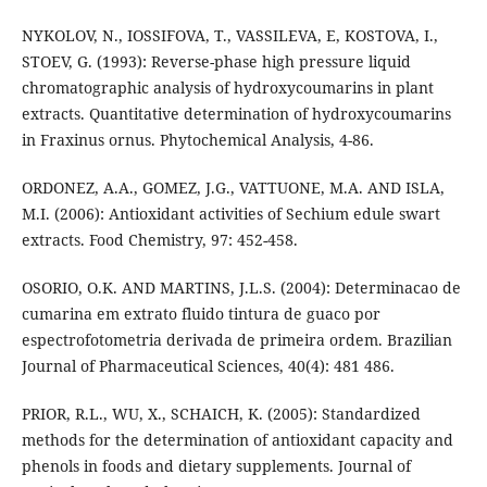
NYKOLOV, N., IOSSIFOVA, T., VASSILEVA, E, KOSTOVA, I.,
STOEV, G. (1993): Reverse-phase high pressure liquid
chromatographic analysis of hydroxycoumarins in plant
extracts. Quantitative determination of hydroxycoumarins
in Fraxinus ornus. Phytochemical Analysis, 4-86.
ORDONEZ, A.A., GOMEZ, J.G., VATTUONE, M.A. AND ISLA,
M.I. (2006): Antioxidant activities of Sechium edule swart
extracts. Food Chemistry, 97: 452-458.
OSORIO, O.K. AND MARTINS, J.L.S. (2004): Determinacao de
cumarina em extrato fluido tintura de guaco por
espectrofotometria derivada de primeira ordem. Brazilian
Journal of Pharmaceutical Sciences, 40(4): 481 486.
PRIOR, R.L., WU, X., SCHAICH, K. (2005): Standardized
methods for the determination of antioxidant capacity and
phenols in foods and dietary supplements. Journal of