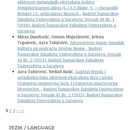
aktivnost metanolnih ekstrakata bobica
Symphoricarpos albus (L.) S.F.Blake, S. × chenaultii
Rehder i S. orbiculatus Moench
,
Radovi Šumarskog
fakulteta Univerziteta u Sarajevu: Svezak 48 Br. 1
(2018): Radovi Šumarskog Fakulteta Univerziteta u
Sarajevu
Mirza Dautbašić, Osman Mujezinović, Jelena
Topalović, Azra Tahirović,
Zdravstveno stanje šumskih
kultura na području Istočne Bosne
,
Radovi
Šumarskog fakulteta Univerziteta u Sarajevu: Svezak
44 Br. 2 (2014): Radovi Šumarskog Fakulteta
Univerziteta u Sarajevu
Azra Tahirović, Neđad Bašić,
Sadržaj fenola i
antioksidacijska aktivnost ekstrakata lišća i ploda
Crataegus monogyna Jacq. i Crataegus macrocarpa
Hegetschw.
,
Radovi Šumarskog fakulteta Univerziteta
u Sarajevu: Svezak 45 Br. 2 (2015): Radovi Šumarskog
Fakulteta Univerziteta u Sarajevu
1
2
3
>
>>
JEZIK / LANGUAGE