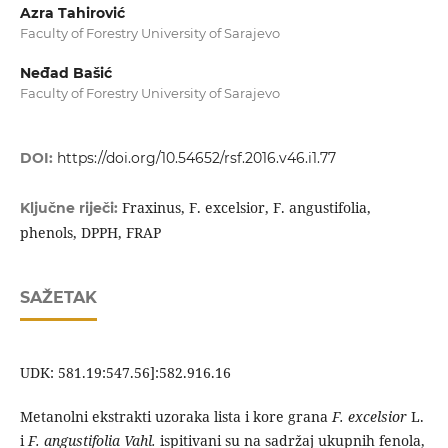
Azra Tahirović
Faculty of Forestry University of Sarajevo
Neđad Bašić
Faculty of Forestry University of Sarajevo
DOI:
https://doi.org/10.54652/rsf.2016.v46.i1.77
Fraxinus, F. excelsior, F. angustifolia,
Ključne riječi:
phenols, DPPH, FRAP
SAŽETAK
UDK: 581.19:547.56]:582.916.16
Metanolni ekstrakti uzoraka lista i kore grana
F. excelsior
L.
i
F. angustifolia Vahl.
ispitivani su na sadržaj ukupnih fenola,