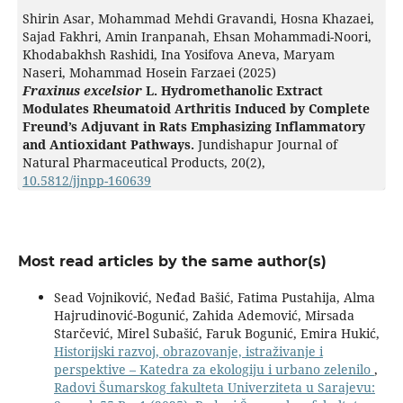
Shirin Asar, Mohammad Mehdi Gravandi, Hosna Khazaei,
Sajad Fakhri, Amin Iranpanah, Ehsan Mohammadi-Noori,
Khodabakhsh Rashidi, Ina Yosifova Aneva, Maryam
Naseri, Mohammad Hosein Farzaei (2025)
Fraxinus excelsior
L. Hydromethanolic Extract
Modulates Rheumatoid Arthritis Induced by Complete
Freund’s Adjuvant in Rats Emphasizing Inflammatory
and Antioxidant Pathways.
Jundishapur Journal of
Natural Pharmaceutical Products,
20
(2),
10.5812/jjnpp-160639
Most read articles by the same author(s)
Sead Vojniković, Neđad Bašić, Fatima Pustahija, Alma
Hajrudinović-Bogunić, Zahida Ademović, Mirsada
Starčević, Mirel Subašić, Faruk Bogunić, Emira Hukić,
Historijski razvoj, obrazovanje, istraživanje i
perspektive – Katedra za ekologiju i urbano zelenilo
,
Radovi Šumarskog fakulteta Univerziteta u Sarajevu: