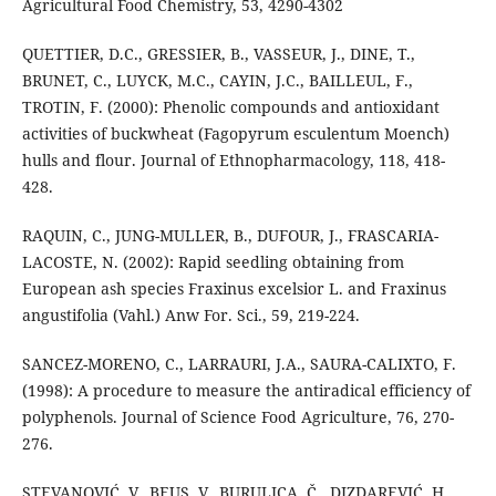
Agricultural Food Chemistry, 53, 4290-4302
QUETTIER, D.C., GRESSIER, B., VASSEUR, J., DINE, T.,
BRUNET, C., LUYCK, M.C., CAYIN, J.C., BAILLEUL, F.,
TROTIN, F. (2000): Phenolic compounds and antioxidant
activities of buckwheat (Fagopyrum esculentum Moench)
hulls and flour. Journal of Ethnopharmacology, 118, 418-
428.
RAQUIN, C., JUNG-MULLER, B., DUFOUR, J., FRASCARIA-
LACOSTE, N. (2002): Rapid seedling obtaining from
European ash species Fraxinus excelsior L. and Fraxinus
angustifolia (Vahl.) Anw For. Sci., 59, 219-224.
SANCEZ-MORENO, C., LARRAURI, J.A., SAURA-CALIXTO, F.
(1998): A procedure to measure the antiradical efficiency of
polyphenols. Journal of Science Food Agriculture, 76, 270-
276.
STEVANOVIĆ, V., BEUS, V., BURULICA, Č., DIZDAREVIĆ, H.,