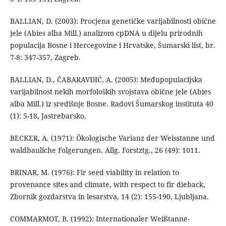
BALLIAN, D. (2003): Procjena genetičke varijabilnosti obične
jele (Abies alba Mill.) analizom cpDNA u dijelu prirodnih
populacija Bosne i Hercegovine i Hrvatske, Šumarski list, br.
7-8: 347-357, Zagreb.
BALLIAN, D., ČABARAVDIĆ, A. (2005): Međupopulacijska
varijabilnost nekih morfoloških svojstava obične jele (Abies
alba Mill.) iz središnje Bosne. Radovi Šumarskog instituta 40
(1): 5-18, Jastrebarsko.
BECKER, A. (1971): Ökologische Varianz der Weisstanne und
waldbauliche Folgerungen. Allg. Forstztg., 26 (49): 1011.
BRINAR, M. (1976): Fir seed viability in relation to
provenance sites and climate, with respect to fir dieback,
Zbornik gozdarstva in lesarstva, 14 (2): 155-190, Ljubljana.
COMMARMOT, B. (1992): Internationaler Weißtanne-