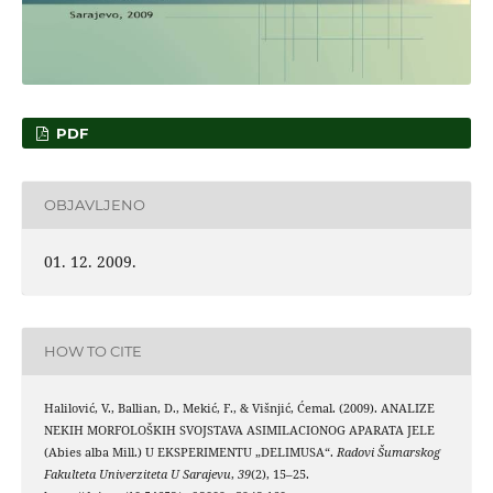
PDF
OBJAVLJENO
01. 12. 2009.
HOW TO CITE
Halilović, V., Ballian, D., Mekić, F., & Višnjić, Ćemal. (2009). ANALIZE
NEKIH MORFOLOŠKIH SVOJSTAVA ASIMILACIONOG APARATA JELE
(Abies alba Mill.) U EKSPERIMENTU „DELIMUSA“.
Radovi Šumarskog
Fakulteta Univerziteta U Sarajevu
,
39
(2), 15–25.