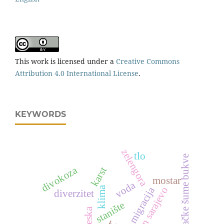
This work is licensed under a
Creative Commons
Attribution 4.0 International License
.
KEYWORDS
zelengora
tlo
izdanačke šume bukve
divokoza
karst
mostar
voda
klima
migracija
kanton sarajevo
diverzitet
stanište