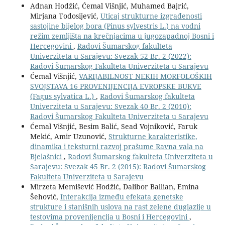
Adnan Hodžić, Ćemal Višnjić, Muhamed Bajrić,
Mirjana Todosijević,
Uticaj strukturne izgrađenosti
sastojine bijelog bora (Pinus sylvestris L.) na vodni
režim zemljišta na krečnjacima u jugozapadnoj Bosni i
Hercegovini
,
Radovi Šumarskog fakulteta
Univerziteta u Sarajevu: Svezak 52 Br. 2 (2022):
Radovi Šumarskog Fakulteta Univerziteta u Sarajevu
Ćemal Višnjić,
VARIJABILNOST NEKIH MORFOLOŠKIH
SVOJSTAVA 16 PROVENIJENCIJA EVROPSKE BUKVE
(Fagus sylvatica L.)
,
Radovi Šumarskog fakulteta
Univerziteta u Sarajevu: Svezak 40 Br. 2 (2010):
Radovi Šumarskog Fakulteta Univerziteta u Sarajevu
Ćemal Višnjić, Besim Balić, Sead Vojniković, Faruk
Mekić, Amir Uzunović,
Strukturne karakteristike,
dinamika i teksturni razvoj prašume Ravna vala na
Bjelašnici
,
Radovi Šumarskog fakulteta Univerziteta u
Sarajevu: Svezak 45 Br. 2 (2015): Radovi Šumarskog
Fakulteta Univerziteta u Sarajevu
Mirzeta Memišević Hodžić, Dalibor Ballian, Emina
Šehović,
Interakcija između efekata genetske
strukture i stanišnih uslova na rast zelene duglazije u
testovima provenijencija u Bosni i Hercegovini
,