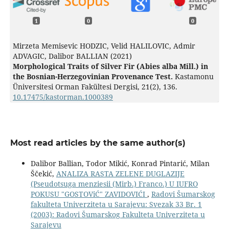
1
0
0
Mirzeta Memisevic HODZIC, Velid HALILOVIC, Admir
ADVAGIC, Dalibor BALLIAN (2021)
Morphological Traits of Silver Fir (Abies alba Mill.) in
the Bosnian-Herzegovinian Provenance Test.
Kastamonu
Üniversitesi Orman Fakültesi Dergisi,
21
(2),
136.
10.17475/kastorman.1000389
Most read articles by the same author(s)
Dalibor Ballian, Todor Mikić, Konrad Pintarić, Milan
Ščekić,
ANALIZA RASTA ZELENE DUGLAZIJE
(Pseudotsuga menziesii (Mirb.) Franco.) U IUFRO
POKUSU "GOSTOViĆ" ZAVIDOVIĆI
,
Radovi Šumarskog
fakulteta Univerziteta u Sarajevu: Svezak 33 Br. 1
(2003): Radovi Šumarskog Fakulteta Univerziteta u
Sarajevu