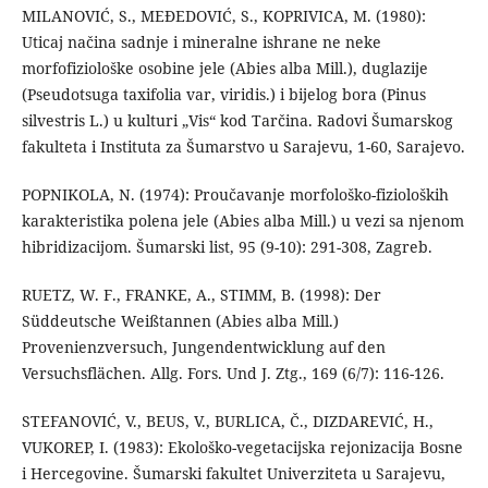
MILANOVIĆ, S., MEĐEDOVIĆ, S., KOPRIVICA, M. (1980):
Uticaj načina sadnje i mineralne ishrane ne neke
morfofiziološke osobine jele (Abies alba Mill.), duglazije
(Pseudotsuga taxifolia var, viridis.) i bijelog bora (Pinus
silvestris L.) u kulturi „Vis“ kod Tarčina. Radovi Šumarskog
fakulteta i Instituta za Šumarstvo u Sarajevu, 1-60, Sarajevo.
POPNIKOLA, N. (1974): Proučavanje morfološko-fizioloških
karakteristika polena jele (Abies alba Mill.) u vezi sa njenom
hibridizacijom. Šumarski list, 95 (9-10): 291-308, Zagreb.
RUETZ, W. F., FRANKE, A., STIMM, B. (1998): Der
Süddeutsche Weißtannen (Abies alba Mill.)
Provenienzversuch, Jungendentwicklung auf den
Versuchsflächen. Allg. Fors. Und J. Ztg., 169 (6/7): 116-126.
STEFANOVIĆ, V., BEUS, V., BURLICA, Č., DIZDAREVIĆ, H.,
VUKOREP, I. (1983): Ekološko-vegetacijska rejonizacija Bosne
i Hercegovine. Šumarski fakultet Univerziteta u Sarajevu,