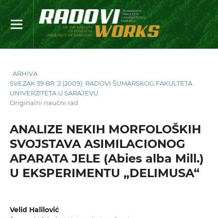
ARHIVA
SVEZAK 39 BR. 2 (2009): RADOVI ŠUMARSKOG FAKULTETA
UNIVERZITETA U SARAJEVU
Originalni naučni rad
ANALIZE NEKIH MORFOLOŠKIH
SVOJSTAVA ASIMILACIONOG
APARATA JELE (Abies alba Mill.)
U EKSPERIMENTU „DELIMUSA“
Velid Halilović