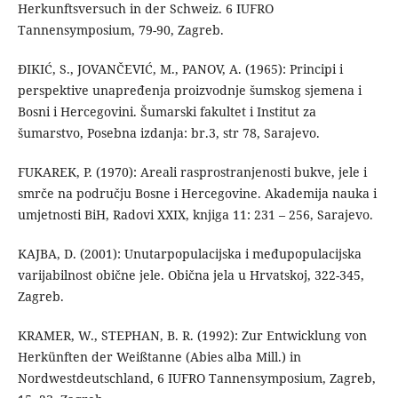
Herkunftsversuch in der Schweiz. 6 IUFRO
Tannensymposium, 79-90, Zagreb.
ĐIKIĆ, S., JOVANČEVIĆ, M., PANOV, A. (1965): Principi i
perspektive unapređenja proizvodnje šumskog sjemena i
Bosni i Hercegovini. Šumarski fakultet i Institut za
šumarstvo, Posebna izdanja: br.3, str 78, Sarajevo.
FUKAREK, P. (1970): Areali rasprostranjenosti bukve, jele i
smrče na području Bosne i Hercegovine. Akademija nauka i
umjetnosti BiH, Radovi XXIX, knjiga 11: 231 – 256, Sarajevo.
KAJBA, D. (2001): Unutarpopulacijska i međupopulacijska
varijabilnost obične jele. Obična jela u Hrvatskoj, 322-345,
Zagreb.
KRAMER, W., STEPHAN, B. R. (1992): Zur Entwicklung von
Herkünften der Weißtanne (Abies alba Mill.) in
Nordwestdeutschland, 6 IUFRO Tannensymposium, Zagreb,