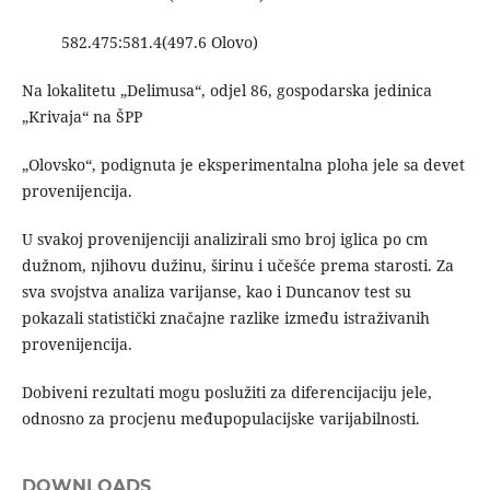
582.475:581.4(497.6 Olovo)
Na lokalitetu „Delimusa“, odjel 86, gospodarska jedinica
„Krivaja“ na ŠPP
„Olovsko“, podignuta je eksperimentalna ploha jele sa devet
provenijencija.
U svakoj provenijenciji analizirali smo broj iglica po cm
dužnom, njihovu dužinu, širinu i učešće prema starosti. Za
sva svojstva analiza varijanse, kao i Duncanov test su
pokazali statistički značajne razlike između istraživanih
provenijencija.
Dobiveni rezultati mogu poslužiti za diferencijaciju jele,
odnosno za procjenu međupopulacijske varijabilnosti.
DOWNLOADS