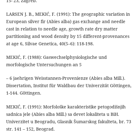
15- 23, Zagreb.
LARSEN J. B., MEKIĆ, F. (1991): The geographic variation in
European silver fir (Abies alba) gas exchange and needle
cast in relation to needle age, growth rate dry matter
partitioning and wood density by 15 different-provenances
at age 6, Silvae Genetica, 40(5–6): 118-198.
MEKIĆ, F. (1988): Gaswechselphysiologische und
morfologische Untersuchungen an 5
– 6 jaehrigen Weisstannen-Provenienze (Abies alba Mill.).
Dissertation, Institut für Waldbau der Univerzität Göttingen,
1-144. Göttingen.
MEKIĆ, F. (1991): Morfološke karakteristike petogodišnjih
sadnica jele (Abies alba Mill.) sa devet lokaliteta u BiH.
Univerzitet u Beogradu, Glasnik Šumarskog fakulteta, br. 73
str. 141 – 152, Beograd.