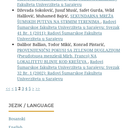
Fakulteta Univerziteta u Sarajevu
Dževada Sokolović, Jusuf Musić, Safet Gurda, Velid
Halilović, Muhamed Bajrić,
SEKUNDARNA MREŽA
ŠUMSKIH PUTEVA NA STRMIM TERENIMA
,
Radovi
Šumarskog fakulteta Univerziteta u Sarajevu: Svezak
41 Br. 1 (2011): Radovi Šumarskog Fakulteta
Univerziteta u Sarajevu
Dalibor Ballian, Todor Mikić, Konrad Pintarić,
PROVENIJENIČNI POKUSI SA ZELENOM DUGLAZIJOM
(Pseudotsuga menziesii Mirb. Franco) NA
LOKALITETU BLINJE KOD KREŠEVA
,
Radovi
Šumarskog fakulteta Univerziteta u Sarajevu: Svezak
32 Br. 1 (2002): Radovi Šumarskog Fakulteta
Univerziteta u Sarajevu
<<
<
1
2
3
4
5
>
>>
JEZIK / LANGUAGE
Bosanski
English