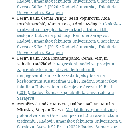
Radovi Šumarskog fakulteta Univerziteta u Sarajevu:
Svezak 50 Br. 2 (2020): Radovi Šumarskog Fakulteta
Univerziteta u Sarajevu
Besim Balić, Ćemal Višnjić, Sead Vojniković, Aida
Ibrahimspahić, Ahmet Lojo, Admir Avdagić,
Ekološko-
proizvodna i uzgojna kategorizacija izdanačkih
sastojina bukve na području Kantona Sarajevo
,
Radovi Šumarskog fakulteta Univerziteta u Sarajevu:
Svezak 45 Br. 2 (2015): Radovi Šumarskog Fakulteta
Univerziteta u Sarajevu
Besim Balić, Aida Ibrahimspahić, Ćemal Višnjić,
Vahidin Hadžiabdić,
Regresioni model za procjenu
zapremine krupnog drveta jednodobnih
nenjegovanih šumskih zasada bijelog bora na
karbonatnim supstratima u BiH
,
Radovi Šumarskog
fakulteta Univerziteta u Sarajevu: Svezak 49 Br. 1
(2019): Radovi Šumarskog fakulteta Univerziteta u
Sarajevu
Memišević Hodžić Mirzeta, Dalibor Ballian, Murlin
Miroslav, Stjepan Kvesić,
Varijabilnost generativnog
potomstva klena (Acer campestre L.) u rasadničkom
testiranju
,
Radovi Šumarskog fakulteta Univerziteta u
Sarajevu: Svezak 52 Br. 1 (2022): Radovi Šumarskog