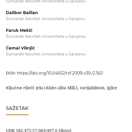
Šumarski fakultet Univerziteta u Sarajevu
Dalibor Ballian
Šumarski fakultet Univerziteta u Sarajevu
Faruk Mekić
Šumarski fakultet Univerziteta u Sarajevu
Ćemal Višnjić
Šumarski fakultet Univerziteta u Sarajevu
DOI:
https://doi.org/10.54652/rsf.2009.v39.i2.160
jela (Abies alba Mill.), varijabilnost, iglice
Ključne riječi:
SAŽETAK
UDK 582.475:57.081(497.6 Olovo)