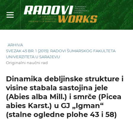
ARHIVA
SVEZAK 45 BR. 1 (2015): RADOVI ŠUMARSKOG FAKULTETA
UNIVERZITETA U SARAJEVU
Originalni naučni rad
Dinamika debljinske strukture i
visine stabala sastojina jele
(Abies alba Mill.) i smrče (Picea
abies Karst.) u GJ „Igman“
(stalne ogledne plohe 43 i 58)