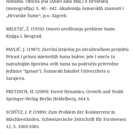
šumama. Obična jela (Abies alba Mill.) u Hrvatskoj
(monografija). S. 40 - 442. Akademija šumarskih znanosti i
„Hrvatske Šume“, p-o. Zagreb.
MILETIĆ, Ž. (1950): Osnovi uređivanja prebirne šume.
Knjiga I. Beograd.
PAVLIČ, J. (1987): Završni izvještaj po istraživačkom projektu
Prirast i prinos mješovitih šuma bukve, jele i smrče (u
najvažnijim tipovima ovih šuma na području privredne
jedinice “Igman”). Šumarski fakultet Univerziteta u
Sarajevu.
PRETZSCH, H. (2009): Forest Dynamics, Growth and Yeald.
Springer-Verlag Berlin Heidelberg, 664 S.
SCHÜTZ, J. P. (1989): Zum Problem der Konkurrenz in
Mischbeständen. Schweizerische Zeitschrift für Forstwesen
12, S. 1069-1083.