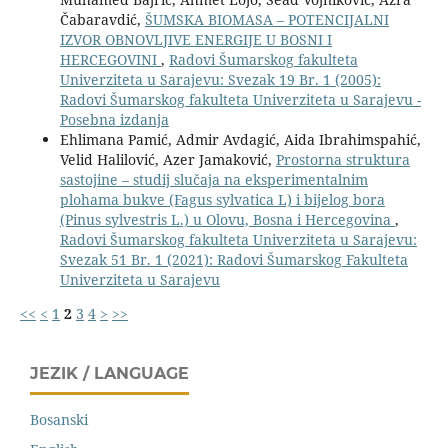
Čabaravdić,
ŠUMSKA BIOMASA – POTENCIJALNI
IZVOR OBNOVLJIVE ENERGIJE U BOSNI I
HERCEGOVINI
,
Radovi Šumarskog fakulteta
Univerziteta u Sarajevu: Svezak 19 Br. 1 (2005):
Radovi Šumarskog fakulteta Univerziteta u Sarajevu -
Posebna izdanja
Ehlimana Pamić, Admir Avdagić, Aida Ibrahimspahić,
Velid Halilović, Azer Jamaković,
Prostorna struktura
sastojine – studij slučaja na eksperimentalnim
plohama bukve (Fagus sylvatica L) i bijelog bora
(Pinus sylvestris L.) u Olovu, Bosna i Hercegovina
,
Radovi Šumarskog fakulteta Univerziteta u Sarajevu:
Svezak 51 Br. 1 (2021): Radovi Šumarskog Fakulteta
Univerziteta u Sarajevu
<<
<
1
2
3
4
>
>>
JEZIK / LANGUAGE
Bosanski