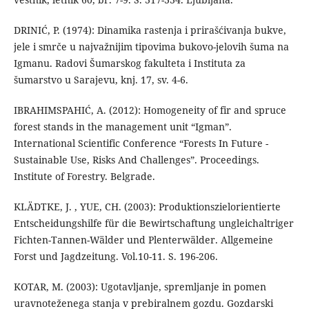
DRINIĆ, P. (1974): Dinamika rastenja i prirašćivanja bukve,
jele i smrče u najvažnijim tipovima bukovo-jelovih šuma na
Igmanu. Radovi Šumarskog fakulteta i Instituta za
šumarstvo u Sarajevu, knj. 17, sv. 4-6.
IBRAHIMSPAHIĆ, A. (2012): Homogeneity of fir and spruce
forest stands in the management unit “Igman”.
International Scientific Conference “Forests In Future -
Sustainable Use, Risks And Challenges”. Proceedings.
Institute of Forestry. Belgrade.
KLÄDTKE, J. , YUE, CH. (2003): Produktionszielorientierte
Entscheidungshilfe für die Bewirtschaftung ungleichaltriger
Fichten-Tannen-Wälder und Plenterwälder. Allgemeine
Forst und Jagdzeitung. Vol.10-11. S. 196-206.
KOTAR, M. (2003): Ugotavljanje, spremljanje in pomen
uravnoteženega stanja v prebiralnem gozdu. Gozdarski