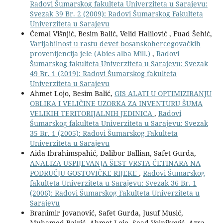
Radovi Šumarskog fakulteta Univerziteta u Sarajevu:
Svezak 39 Br. 2 (2009): Radovi Šumarskog Fakulteta
Univerziteta u Sarajevu
Ćemal Višnjić, Besim Balić, Velid Halilović , Fuad Šehić,
Varijabilnost u rastu devet bosanskohercegovačkih
provenijencija jele (Abies alba Mill.)
,
Radovi
Šumarskog fakulteta Univerziteta u Sarajevu: Svezak
49 Br. 1 (2019): Radovi Šumarskog fakulteta
Univerziteta u Sarajevu
Ahmet Lojo, Besim Balić,
GIS ALATI U OPTIMIZIRANJU
OBLIKA I VELIČINE UZORKA ZA INVENTURU ŠUMA
VELIKIH TERITORIJALNIH JEDINICA
,
Radovi
Šumarskog fakulteta Univerziteta u Sarajevu: Svezak
35 Br. 1 (2005): Radovi Šumarskog Fakulteta
Univerziteta u Sarajevu
Aida Ibrahimspahić, Dalibor Ballian, Safet Gurda,
ANALIZA USPIJEVANJA ŠEST VRSTA ČETINARA NA
PODRUČJU GOSTOVIČKE RIJEKE
,
Radovi Šumarskog
fakulteta Univerziteta u Sarajevu: Svezak 36 Br. 1
(2006): Radovi Šumarskog Fakulteta Univerziteta u
Sarajevu
Branimir Jovanović, Safet Gurda, Jusuf Musić,
Muhamed Bajrić, Ahmet Lojo, Sead Vojniković, Azra