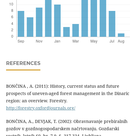
REFERENCES
BONČINA , A. (2011): History, current status and future
prospects of uneven-aged forest management in the Dinaric
region: an overview. Forestry.
http://forestry.oxfordjournals.org/
BONČINA, A., DEVJAK, T. (2002): Obravnavanje prebiralnih
gozdov v gozdnogospodarskem načrtovanju. Gozdarski
vestnik, letnik 60, br. 7-9. S. 317-334. Ljubljana.