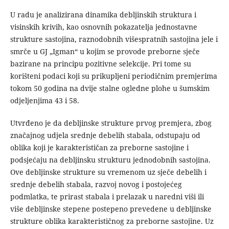
U radu je analizirana dinamika debljinskih struktura i
visinskih krivih, kao osnovnih pokazatelja jednostavne
strukture sastojina, raznodobnih višespratnih sastojina jele i
smrče u GJ „Igman“ u kojim se provode preborne sječe
bazirane na principu pozitivne selekcije. Pri tome su
korišteni podaci koji su prikupljeni periodičnim premjerima
tokom 50 godina na dvije stalne ogledne plohe u šumskim
odjeljenjima 43 i 58.
Utvrđeno je da debljinske strukture prvog premjera, zbog
značajnog udjela srednje debelih stabala, odstupaju od
oblika koji je karakterističan za preborne sastojine i
podsjećaju na debljinsku strukturu jednodobnih sastojina.
Ove debljinske strukture su vremenom uz sječe debelih i
srednje debelih stabala, razvoj novog i postojećeg
podmlatka, te prirast stabala i prelazak u naredni viši ili
više debljinske stepene postepeno prevedene u debljinske
strukture oblika karakterističnog za preborne sastojine. Uz