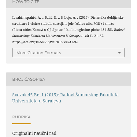
HOW TO CITE
Ibrahimspahić, A. ., Balić, B. ., & Lojo, A. . (2015). Dinamika debljinske
strukture i visine stabala sastojina jele (Abies alba Mill.) i smrče
(Picea abies Karst.) u GJ „Igman“ (stalne ogledne plohe 43 i 58).
Radovi
Šumarskog Fakulteta Univerziteta U Sarajevu
,
45
(1), 21–37.
https://doi.org/10.54652/rsf.2015.v45.i1.92
More Citation Formats
BROJ ČASOPISA
Svezak 45 Br. 1 (2015): Radovi Šumarskog Fakulteta
Univerziteta u Sarajevu
RUBRIKA
Originalni naučni rad