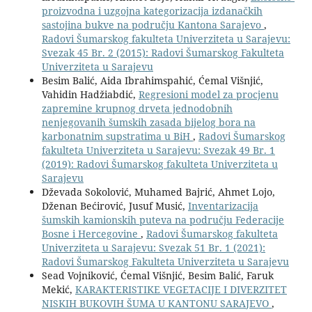
proizvodna i uzgojna kategorizacija izdanačkih
sastojina bukve na području Kantona Sarajevo
,
Radovi Šumarskog fakulteta Univerziteta u Sarajevu:
Svezak 45 Br. 2 (2015): Radovi Šumarskog Fakulteta
Univerziteta u Sarajevu
Besim Balić, Aida Ibrahimspahić, Ćemal Višnjić,
Vahidin Hadžiabdić,
Regresioni model za procjenu
zapremine krupnog drveta jednodobnih
nenjegovanih šumskih zasada bijelog bora na
karbonatnim supstratima u BiH
,
Radovi Šumarskog
fakulteta Univerziteta u Sarajevu: Svezak 49 Br. 1
(2019): Radovi Šumarskog fakulteta Univerziteta u
Sarajevu
Dževada Sokolović, Muhamed Bajrić, Ahmet Lojo,
Dženan Bećirović, Jusuf Musić,
Inventarizacija
šumskih kamionskih puteva na području Federacije
Bosne i Hercegovine
,
Radovi Šumarskog fakulteta
Univerziteta u Sarajevu: Svezak 51 Br. 1 (2021):
Radovi Šumarskog Fakulteta Univerziteta u Sarajevu
Sead Vojniković, Ćemal Višnjić, Besim Balić, Faruk
Mekić,
KARAKTERISTIKE VEGETACIJE I DIVERZITET
NISKIH BUKOVIH ŠUMA U KANTONU SARAJEVO
,