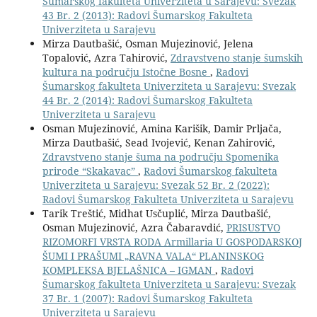
Šumarskog fakulteta Univerziteta u Sarajevu: Svezak
43 Br. 2 (2013): Radovi Šumarskog Fakulteta
Univerziteta u Sarajevu
Mirza Dautbašić, Osman Mujezinović, Jelena
Topalović, Azra Tahirović,
Zdravstveno stanje šumskih
kultura na području Istočne Bosne
,
Radovi
Šumarskog fakulteta Univerziteta u Sarajevu: Svezak
44 Br. 2 (2014): Radovi Šumarskog Fakulteta
Univerziteta u Sarajevu
Osman Mujezinović, Amina Karišik, Damir Prljača,
Mirza Dautbašić, Sead Ivojević, Kenan Zahirović,
Zdravstveno stanje šuma na području Spomenika
prirode “Skakavac”
,
Radovi Šumarskog fakulteta
Univerziteta u Sarajevu: Svezak 52 Br. 2 (2022):
Radovi Šumarskog Fakulteta Univerziteta u Sarajevu
Tarik Treštić, Midhat Usčuplić, Mirza Dautbašić,
Osman Mujezinović, Azra Čabaravdić,
PRISUSTVO
RIZOMORFI VRSTA RODA Armillaria U GOSPODARSKOJ
ŠUMI I PRAŠUMI „RAVNA VALA“ PLANINSKOG
KOMPLEKSA BJELAŠNICA – IGMAN
,
Radovi
Šumarskog fakulteta Univerziteta u Sarajevu: Svezak
37 Br. 1 (2007): Radovi Šumarskog Fakulteta
Univerziteta u Sarajevu