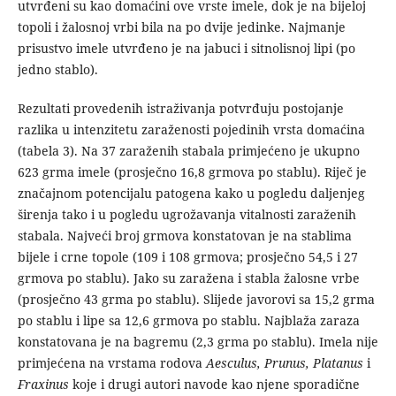
utvrđeni su kao domaćini ove vrste imele, dok je na bijeloj
topoli i žalosnoj vrbi bila na po dvije jedinke. Najmanje
prisustvo imele utvrđeno je na jabuci i sitnolisnoj lipi (po
jedno stablo).
Rezultati provedenih istraživanja potvrđuju postojanje
razlika u intenzitetu zaraženosti pojedinih vrsta domaćina
(tabela 3). Na 37 zaraženih stabala primjećeno je ukupno
623 grma imele (prosječno 16,8 grmova po stablu). Riječ je
značajnom potencijalu patogena kako u pogledu daljenjeg
širenja tako i u pogledu ugrožavanja vitalnosti zaraženih
stabala. Najveći broj grmova konstatovan je na stablima
bijele i crne topole (109 i 108 grmova; prosječno 54,5 i 27
grmova po stablu). Jako su zaražena i stabla žalosne vrbe
(prosječno 43 grma po stablu). Slijede javorovi sa 15,2 grma
po stablu i lipe sa 12,6 grmova po stablu. Najblaža zaraza
konstatovana je na bagremu (2,3 grma po stablu). Imela nije
primjećena na vrstama rodova
Aesculus, Prunus, Platanus
i
Fraxinus
koje i drugi autori navode kao njene sporadične