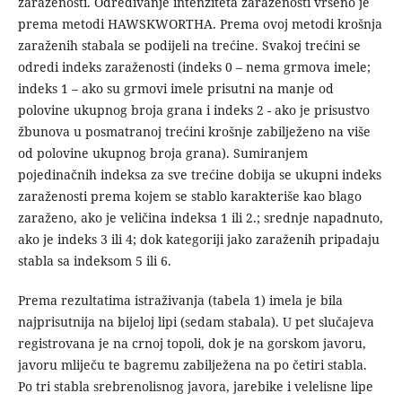
zaraženosti. Određivanje intenziteta zaraženosti vršeno je
prema metodi HAWSKWORTHA. Prema ovoj metodi krošnja
zaraženih stabala se podijeli na trećine. Svakoj trećini se
odredi indeks zaraženosti (indeks 0 – nema grmova imele;
indeks 1 – ako su grmovi imele prisutni na manje od
polovine ukupnog broja grana i indeks 2 - ako je prisustvo
žbunova u posmatranoj trećini krošnje zabilježeno na više
od polovine ukupnog broja grana). Sumiranjem
pojedinačnih indeksa za sve trećine dobija se ukupni indeks
zaraženosti prema kojem se stablo karakteriše kao blago
zaraženo, ako je veličina indeksa 1 ili 2.; srednje napadnuto,
ako je indeks 3 ili 4; dok kategoriji jako zaraženih pripadaju
stabla sa indeksom 5 ili 6.
Prema rezultatima istraživanja (tabela 1) imela je bila
najprisutnija na bijeloj lipi (sedam stabala). U pet slučajeva
registrovana je na crnoj topoli, dok je na gorskom javoru,
javoru mliječu te bagremu zabilježena na po četiri stabla.
Po tri stabla srebrenolisnog javora, jarebike i velelisne lipe