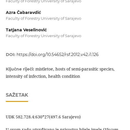
Faculty of Forestry University of Sarajevo
Azra Čabaravdić
Faculty of Forestry University of Sarajevo
Tatjana Veselinović
Faculty of Forestry University of Sarajevo
DOI:
https://doi.org/10.54652/rsf.2012.v42.i1.126
mistletoe, hosts of semi-parasitic species,
Ključne riječi:
intensity of infection, health condition
SAŽETAK
UDK 582.728.4:630*27(497.6 Sarajevo)
U ovom radu utvrđivano je prisustvo bijele imele (
Viscum