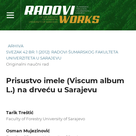
ARHIVA
SVEZAK 42 BR. 1 (2012): RADOVI ŠUMARSKOG FAKULTETA
UNIVERZITETA U SARAJEVU
Originalni naučni rad
Prisustvo imele (Viscum album
L.) na drveću u Sarajevu
Tarik Treštić
Faculty of Forestry University of Sarajevo
Osman Mujezinović