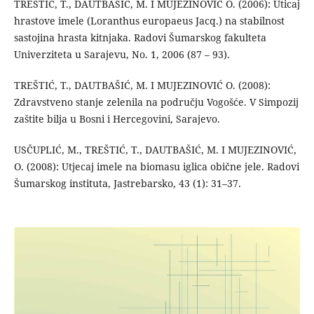
TREŠTIĆ, T., DAUTBAŠIĆ, M. I MUJEZINOVIĆ O. (2006): Uticaj
hrastove imele (Loranthus europaeus Jacq.) na stabilnost
sastojina hrasta kitnjaka. Radovi Šumarskog fakulteta
Univerziteta u Sarajevu, No. 1, 2006 (87 – 93).
TREŠTIĆ, T., DAUTBAŠIĆ, M. I MUJEZINOVIĆ O. (2008):
Zdravstveno stanje zelenila na području Vogošće. V Simpozij
zaštite bilja u Bosni i Hercegovini, Sarajevo.
USČUPLIĆ, M., TREŠTIĆ, T., DAUTBAŠIĆ, M. I MUJEZINOVIĆ,
O. (2008): Utjecaj imele na biomasu iglica obične jele. Radovi
Šumarskog instituta, Jastrebarsko, 43 (1): 31–37.