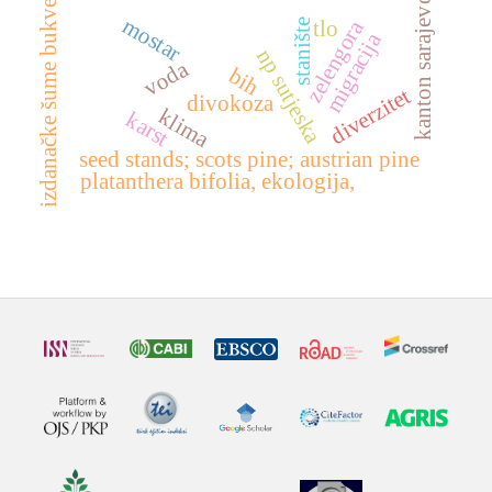
kanton sarajevo
izdanačke šume bukve
mostar
zelengora
tlo
stanište
migracija
np sutjeska
voda
bih
diverzitet
divokoza
klima
karst
seed stands; scots pine; austrian pine
platanthera bifolia, ekologija,