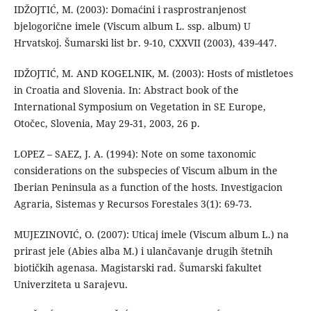
IDŽOJTIĆ, M. (2003): Domaćini i rasprostranjenost
bjelogorične imele (Viscum album L. ssp. album) U
Hrvatskoj. Šumarski list br. 9-10, CXXVII (2003), 439-447.
IDŽOJTIĆ, M. AND KOGELNIK, M. (2003): Hosts of mistletoes
in Croatia and Slovenia. In: Abstract book of the
International Symposium on Vegetation in SE Europe,
Otočec, Slovenia, May 29-31, 2003, 26 p.
LOPEZ – SAEZ, J. A. (1994): Note on some taxonomic
considerations on the subspecies of Viscum album in the
Iberian Peninsula as a function of the hosts. Investigacion
Agraria, Sistemas y Recursos Forestales 3(1): 69-73.
MUJEZINOVIĆ, O. (2007): Uticaj imele (Viscum album L.) na
prirast jele (Abies alba M.) i ulančavanje drugih štetnih
biotičkih agenasa. Magistarski rad. Šumarski fakultet
Univerziteta u Sarajevu.