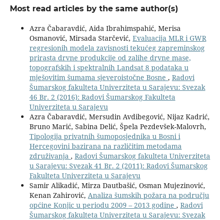
Most read articles by the same author(s)
Azra Čabaravdić, Aida Ibrahimspahić, Merisa
Osmanović, Mirsada Starčević,
Evaluacija MLR i GWR
regresionih modela zavisnosti tekućeg zapreminskog
prirasta drvne produkcije od zalihe drvne mase,
topografskih i spektralnih Landsat 8 podataka u
mješovitim šumama sjeveroistočne Bosne
,
Radovi
Šumarskog fakulteta Univerziteta u Sarajevu: Svezak
46 Br. 2 (2016): Radovi Šumarskog Fakulteta
Univerziteta u Sarajevu
Azra Čabaravdić, Mersudin Avdibegović, Nijaz Kadrić,
Bruno Marić, Sabina Delić, Špela Pezdevšek-Malovrh,
Tipologija privatnih šumoposjednika u Bosni i
Hercegovini bazirana na različitim metodama
združivanja
,
Radovi Šumarskog fakulteta Univerziteta
u Sarajevu: Svezak 41 Br. 2 (2011): Radovi Šumarskog
Fakulteta Univerziteta u Sarajevu
Samir Alikadić, Mirza Dautbašić, Osman Mujezinović,
Kenan Zahirović,
Analiza šumskih požara na području
općine Konjic u periodu 2009 – 2013 godine
,
Radovi
Šumarskog fakulteta Univerziteta u Sarajevu: Svezak