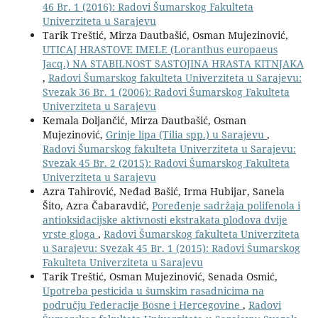
46 Br. 1 (2016): Radovi Šumarskog Fakulteta
Univerziteta u Sarajevu
Tarik Treštić, Mirza Dautbašić, Osman Mujezinović,
UTICAJ HRASTOVE IMELE (Loranthus europaeus
Jacq.) NA STABILNOST SASTOJINA HRASTA KITNJAKA
,
Radovi Šumarskog fakulteta Univerziteta u Sarajevu:
Svezak 36 Br. 1 (2006): Radovi Šumarskog Fakulteta
Univerziteta u Sarajevu
Kemala Doljančić, Mirza Dautbašić, Osman
Mujezinović,
Grinje lipa (Tilia spp.) u Sarajevu
,
Radovi Šumarskog fakulteta Univerziteta u Sarajevu:
Svezak 45 Br. 2 (2015): Radovi Šumarskog Fakulteta
Univerziteta u Sarajevu
Azra Tahirović, Neđad Bašić, Irma Hubijar, Sanela
Šito, Azra Čabaravdić,
Poređenje sadržaja polifenola i
antioksidacijske aktivnosti ekstrakata plodova dvije
vrste gloga
,
Radovi Šumarskog fakulteta Univerziteta
u Sarajevu: Svezak 45 Br. 1 (2015): Radovi Šumarskog
Fakulteta Univerziteta u Sarajevu
Tarik Treštić, Osman Mujezinović, Senada Osmić,
Upotreba pesticida u šumskim rasadnicima na
području Federacije Bosne i Hercegovine
,
Radovi