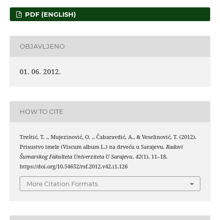
PDF (ENGLISH)
OBJAVLJENO
01. 06. 2012.
HOW TO CITE
Treštić, T. ., Mujezinović, O. ., Čabaravdić, A., & Veselinović, T. (2012).
Prisustvo imele (Viscum album L.) na drveću u Sarajevu.
Radovi
Šumarskog Fakulteta Univerziteta U Sarajevu
,
42
(1), 11–18.
https://doi.org/10.54652/rsf.2012.v42.i1.126
More Citation Formats