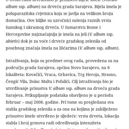
album
ssp.
album
) na drveću grada Sarajeva. Bijela imela je
poluparazitska cvjetnica koja se javlja na velikom broju
domaćina. Ove biljke su uzročnici sušenja raznih vrsta
šumskog i ukrasnog drveća. U šumarstvu Bosne i
Hercegovine najznačajnija je imela na jeli (
V. album
ssp.
abietis
) dok je za voće i drveće gradskog zelenila od
posebnog značaja imela na lišćarima (
V. album
ssp.
album
).
Istraživanja, koja su predmet ovog rada, provedena su na
području grada Sarajeva, općina Novo Sarajevo, na 8
lokaliteta: Kovačići, Vraca, Grbavica, Trg Heroja, Hrasno,
Čengić Vila, Dolac Malta i Pofalići. Cilj istraživanja bio je
utvrđivanje prisustva
V. album
ssp
. album
na drveću grada
Sarajeva. Prikupljanje podataka obavljeno je u periodu
februar – maj 2008. godine. Pri tome su pregledana sva
stabla gradskog zelenila a za ona na kojima je zabilježeno
prisustvo imele utvrđeno je sljedeće: vrsta drveta, lokacija
stabla i broj grmova radi određivanja intenziteta