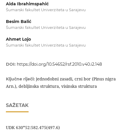
Aida Ibrahimspahić
Šumarski fakultet Univerziteta u Sarajevu
Besim Balić
Šumarski fakultet Univerziteta u Sarajevu
Ahmet Lojo
Šumarski fakultet Univerziteta u Sarajevu
DOI:
https://doi.org/10.54652/rsf.2010.v40.i2.148
jednodobni zasadi, crni bor (Pinus nigra
Ključne riječi:
Arn.), debljinska struktura, visinska struktura
SAŽETAK
UDK 630*52:582.475(497.6)