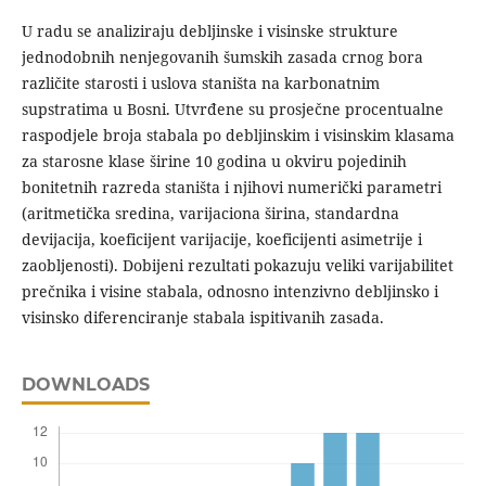
U radu se analiziraju debljinske i visinske strukture
jednodobnih nenjegovanih šumskih zasada crnog bora
različite starosti i uslova staništa na karbonatnim
supstratima u Bosni. Utvrđene su prosječne procentualne
raspodjele broja stabala po debljinskim i visinskim klasama
za starosne klase širine 10 godina u okviru pojedinih
bonitetnih razreda staništa i njihovi numerički parametri
(aritmetička sredina, varijaciona širina, standardna
devijacija, koeficijent varijacije, koeficijenti asimetrije i
zaobljenosti). Dobijeni rezultati pokazuju veliki varijabilitet
prečnika i visine stabala, odnosno intenzivno debljinsko i
visinsko diferenciranje stabala ispitivanih zasada.
DOWNLOADS