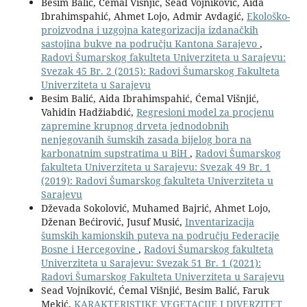
Besim Balić, Ćemal Višnjić, Sead Vojniković, Aida
Ibrahimspahić, Ahmet Lojo, Admir Avdagić,
Ekološko-
proizvodna i uzgojna kategorizacija izdanačkih
sastojina bukve na području Kantona Sarajevo
,
Radovi Šumarskog fakulteta Univerziteta u Sarajevu:
Svezak 45 Br. 2 (2015): Radovi Šumarskog Fakulteta
Univerziteta u Sarajevu
Besim Balić, Aida Ibrahimspahić, Ćemal Višnjić,
Vahidin Hadžiabdić,
Regresioni model za procjenu
zapremine krupnog drveta jednodobnih
nenjegovanih šumskih zasada bijelog bora na
karbonatnim supstratima u BiH
,
Radovi Šumarskog
fakulteta Univerziteta u Sarajevu: Svezak 49 Br. 1
(2019): Radovi Šumarskog fakulteta Univerziteta u
Sarajevu
Dževada Sokolović, Muhamed Bajrić, Ahmet Lojo,
Dženan Bećirović, Jusuf Musić,
Inventarizacija
šumskih kamionskih puteva na području Federacije
Bosne i Hercegovine
,
Radovi Šumarskog fakulteta
Univerziteta u Sarajevu: Svezak 51 Br. 1 (2021):
Radovi Šumarskog Fakulteta Univerziteta u Sarajevu
Sead Vojniković, Ćemal Višnjić, Besim Balić, Faruk
Mekić,
KARAKTERISTIKE VEGETACIJE I DIVERZITET