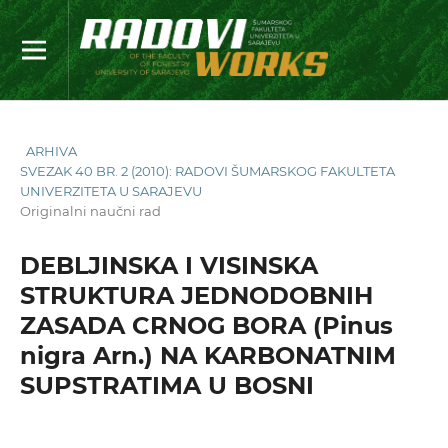
ARHIVA
SVEZAK 40 BR. 2 (2010): RADOVI ŠUMARSKOG FAKULTETA
UNIVERZITETA U SARAJEVU
Originalni naučni rad
DEBLJINSKA I VISINSKA
STRUKTURA JEDNODOBNIH
ZASADA CRNOG BORA (Pinus
nigra Arn.) NA KARBONATNIM
SUPSTRATIMA U BOSNI