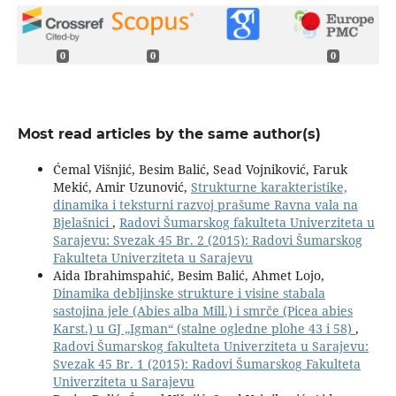
0
0
0
Most read articles by the same author(s)
Ćemal Višnjić, Besim Balić, Sead Vojniković, Faruk
Mekić, Amir Uzunović,
Strukturne karakteristike,
dinamika i teksturni razvoj prašume Ravna vala na
Bjelašnici
,
Radovi Šumarskog fakulteta Univerziteta u
Sarajevu: Svezak 45 Br. 2 (2015): Radovi Šumarskog
Fakulteta Univerziteta u Sarajevu
Aida Ibrahimspahić, Besim Balić, Ahmet Lojo,
Dinamika debljinske strukture i visine stabala
sastojina jele (Abies alba Mill.) i smrče (Picea abies
Karst.) u GJ „Igman“ (stalne ogledne plohe 43 i 58)
,
Radovi Šumarskog fakulteta Univerziteta u Sarajevu:
Svezak 45 Br. 1 (2015): Radovi Šumarskog Fakulteta
Univerziteta u Sarajevu