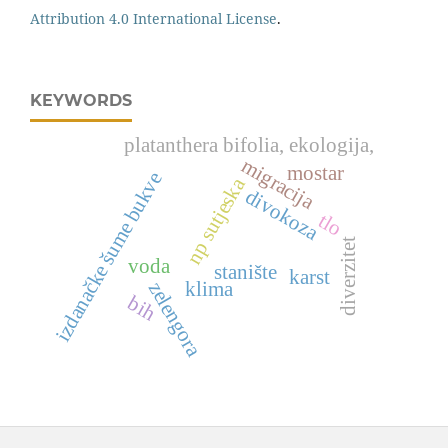
Attribution 4.0 International License
.
KEYWORDS
platanthera bifolia, ekologija,
migracija
mostar
izdanačke šume bukve
np sutjeska
divokoza
tlo
diverzitet
voda
stanište
karst
klima
zelengora
bih