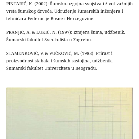
PINTARIĆ, K. (2002): Šumsko-uzgojna svojstva i život važnijih
vrsta šumskog drveća. Udruženje šumarskih inženjera i
tehničara Federacije Bosne i Hercegovine.
PRANJIĆ, A. & LUKIĆ, N. (1997): Izmjera šuma, udžbenik.
Šumarski fakultet Sveučulišta u Zagrebu.
STAMENKOVIĆ, V. & VUČKOVIĆ, M. (1988): Prirast i
proizvodnost stabala i šumskih sastojina, udžbenik.
Šumarski fakultet Univerziteta u Beogradu.