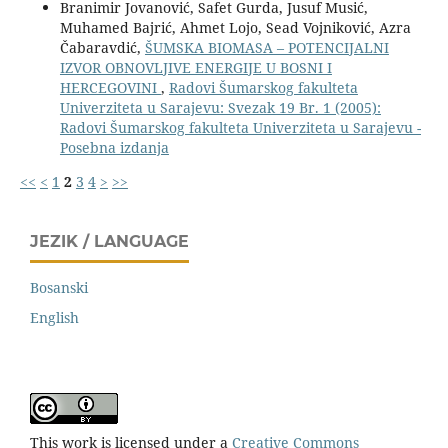
Branimir Jovanović, Safet Gurda, Jusuf Musić,
Muhamed Bajrić, Ahmet Lojo, Sead Vojniković, Azra
Čabaravdić,
ŠUMSKA BIOMASA – POTENCIJALNI
IZVOR OBNOVLJIVE ENERGIJE U BOSNI I
HERCEGOVINI
,
Radovi Šumarskog fakulteta
Univerziteta u Sarajevu: Svezak 19 Br. 1 (2005):
Radovi Šumarskog fakulteta Univerziteta u Sarajevu -
Posebna izdanja
<<
<
1
2
3
4
>
>>
JEZIK / LANGUAGE
Bosanski
English
This work is licensed under a
Creative Commons