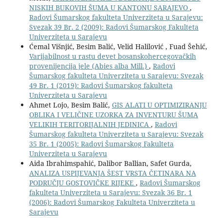
NISKIH BUKOVIH ŠUMA U KANTONU SARAJEVO
,
Radovi Šumarskog fakulteta Univerziteta u Sarajevu:
Svezak 39 Br. 2 (2009): Radovi Šumarskog Fakulteta
Univerziteta u Sarajevu
Ćemal Višnjić, Besim Balić, Velid Halilović , Fuad Šehić,
Varijabilnost u rastu devet bosanskohercegovačkih
provenijencija jele (Abies alba Mill.)
,
Radovi
Šumarskog fakulteta Univerziteta u Sarajevu: Svezak
49 Br. 1 (2019): Radovi Šumarskog fakulteta
Univerziteta u Sarajevu
Ahmet Lojo, Besim Balić,
GIS ALATI U OPTIMIZIRANJU
OBLIKA I VELIČINE UZORKA ZA INVENTURU ŠUMA
VELIKIH TERITORIJALNIH JEDINICA
,
Radovi
Šumarskog fakulteta Univerziteta u Sarajevu: Svezak
35 Br. 1 (2005): Radovi Šumarskog Fakulteta
Univerziteta u Sarajevu
Aida Ibrahimspahić, Dalibor Ballian, Safet Gurda,
ANALIZA USPIJEVANJA ŠEST VRSTA ČETINARA NA
PODRUČJU GOSTOVIČKE RIJEKE
,
Radovi Šumarskog
fakulteta Univerziteta u Sarajevu: Svezak 36 Br. 1
(2006): Radovi Šumarskog Fakulteta Univerziteta u
Sarajevu