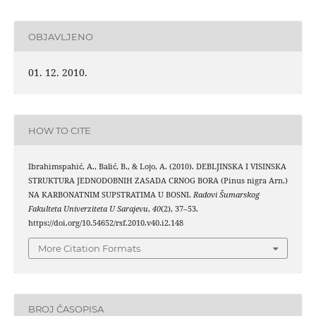
OBJAVLJENO
01. 12. 2010.
HOW TO CITE
Ibrahimspahić, A., Balić, B., & Lojo, A. (2010). DEBLJINSKA I VISINSKA
STRUKTURA JEDNODOBNIH ZASADA CRNOG BORA (Pinus nigra Arn.)
NA KARBONATNIM SUPSTRATIMA U BOSNI.
Radovi Šumarskog
Fakulteta Univerziteta U Sarajevu
,
40
(2), 37–53.
https://doi.org/10.54652/rsf.2010.v40.i2.148
More Citation Formats
BROJ ČASOPISA