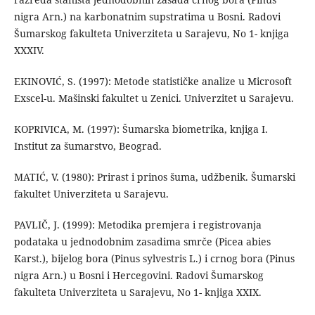
nigra Arn.) na karbonatnim supstratima u Bosni. Radovi
Šumarskog fakulteta Univerziteta u Sarajevu, No 1- knjiga
XXXIV.
EKINOVIĆ, S. (1997): Metode statističke analize u Microsoft
Exscel-u. Mašinski fakultet u Zenici. Univerzitet u Sarajevu.
KOPRIVICA, M. (1997): Šumarska biometrika, knjiga I.
Institut za šumarstvo, Beograd.
MATIĆ, V. (1980): Prirast i prinos šuma, udžbenik. Šumarski
fakultet Univerziteta u Sarajevu.
PAVLIČ, J. (1999): Metodika premjera i registrovanja
podataka u jednodobnim zasadima smrče (Picea abies
Karst.), bijelog bora (Pinus sylvestris L.) i crnog bora (Pinus
nigra Arn.) u Bosni i Hercegovini. Radovi Šumarskog
fakulteta Univerziteta u Sarajevu, No 1- knjiga XXIX.